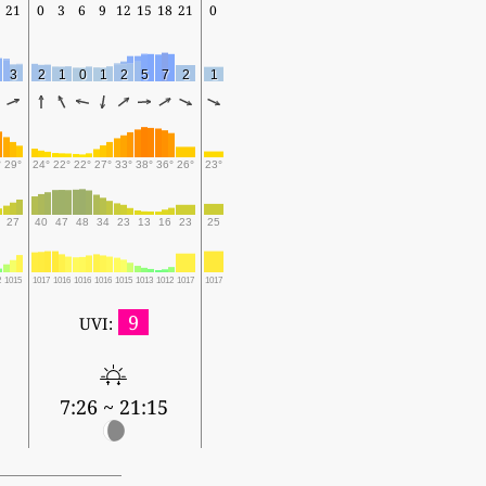
21
0
3
6
9
12
15
18
21
0
3
2
1
0
1
2
5
7
2
1
°
29°
24°
22°
22°
27°
33°
38°
36°
26°
23°
27
40
47
48
34
23
13
16
23
25
2
1015
1017
1016
1016
1016
1015
1013
1012
1017
1017
9
UVI:
7:26 ~ 21:15