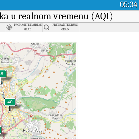
05:34
raka u realnom vremenu (AQI)
PRONAđITE NAJBLIžI
PRETRAžITE DRUGI
GRAD
GRAD
u.