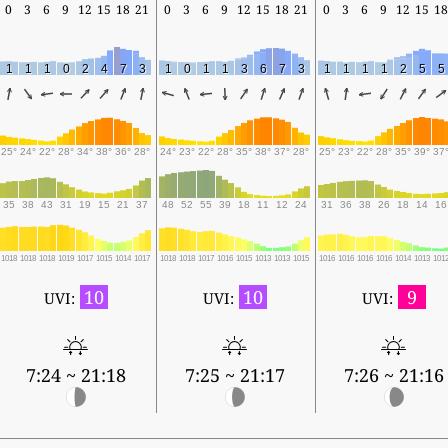
0
3
6
9
12
15
18
21
0
3
6
9
12
15
18
21
0
3
6
9
12
15
18
1
1
1
0
2
4
7
3
1
0
1
1
3
6
7
3
1
1
1
1
2
5
5
25°
24°
22°
28°
34°
38°
36°
28°
24°
23°
22°
28°
35°
38°
37°
28°
25°
23°
22°
28°
35°
39°
37
35
38
43
31
19
15
21
37
48
52
55
39
18
11
12
24
31
36
38
26
18
14
16
1018
1018
1018
1019
1017
1015
1014
1017
1018
1018
1017
1016
1015
1013
1013
1015
1016
1016
1016
1016
1014
1013
101
10
10
9
UVI:
UVI:
UVI:
7:24 ~ 21:18
7:25 ~ 21:17
7:26 ~ 21:16