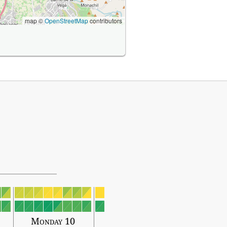
map ©
OpenStreetMap
contributors
Monday 10