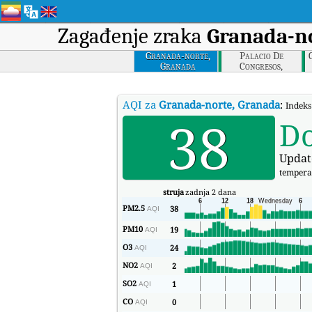
Zagađenje zraka
Granada-no
Granada-norte,
Palacio De
Granada
Congresos,
Granada
AQI za
Granada-norte, Granada
:
Indeks
38
D
Updat
tempera
struja
zadnja 2 dana
PM2.5
38
AQI
PM10
19
AQI
O3
24
AQI
NO2
2
AQI
SO2
1
AQI
CO
0
AQI