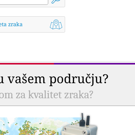
eta zraka
a u vašem području?
com za kvalitet zraka?