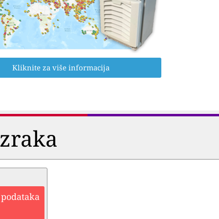
Kliknite za više informacija
i zraka
h podataka