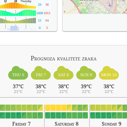
20
36
1008
1011
25
64
0
5
Prognoza kvalitete zraka
THU 6
FRI 7
SAT 8
SUN 9
MON 10
37°C
38°C
38°C
39°C
38°C
21°C
22°C
22°C
22°C
22°C
Friday 7
Saturday 8
Sunday 9