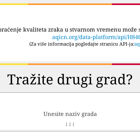
praćenje kvaliteta zraka u stvarnom vremenu može se
aqicn.org/data-platform/api/H84
(
Za više informacija pogledajte stranicu API-ja:
aq
Tražite drugi grad?
Unesite naziv grada
↓ ↓ ↓