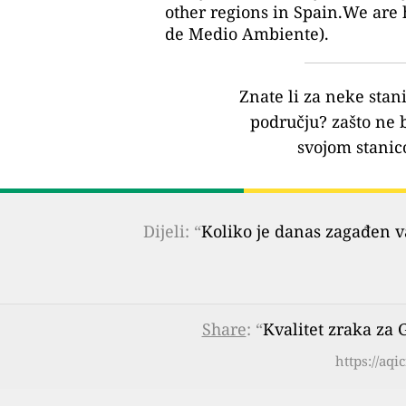
other regions in Spain.We are 
de Medio Ambiente).
Znate li za neke stan
području?
zašto ne 
svojom stanic
Dijeli: “
Koliko je danas zagađen 
Share
: “
Kvalitet zraka za
https://aq