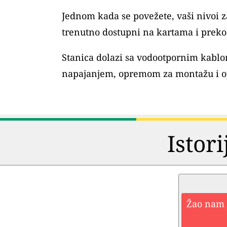
Jednom kada se povežete, vaši nivoi
trenutno dostupni na kartama i preko 
Stanica dolazi sa vodootpornim kablo
napajanjem, opremom za montažu i o
Istori
Žao nam j