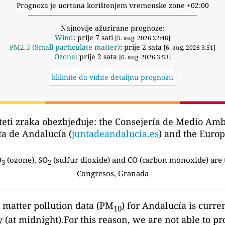
Prognoza je ucrtana korištenjem vremenske zone +02:00
Najnovije ažurirane prognoze:
Wind
: prije 7 sati
[5. aug. 2026 22:48]
PM2.5 (Small particulate matter)
: prije 2 sata
[6. aug. 2026 3:51]
Ozone
: prije 2 sata
[6. aug. 2026 3:53]
kliknite da vidite detaljnu prognozu
teti zraka obezbjeđuje:
the Consejería de Medio Amb
nta de Andalucía (
juntadeandalucia.es
) and the Eur
O
(ozone), SO
(sulfur dioxide) and CO (carbon monoxide) are 
3
2
Congresos, Granada
e matter pollution data (PM
) for Andalucía is curre
10
 (at midnight).For this reason, we are not able to pr