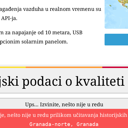
 zagađenja vazduha u realnom vremenu su
API-ja.
m za napajanje od 10 metara, USB
pcionim solarnim panelom.
jski podaci o kvalitet
Ups... Izvinite, nešto nije u redu
e, nešto nije u redu prilikom učitavanja historijski
Granada-norte, Granada