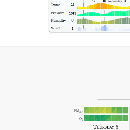
Temp
22
Pressure
1011
Humidity
58
Wind
1
PM
2.5
O
3
Thursday 6