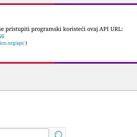
 pristupiti programski koristeći ovaj API URL:
66
icn.org/api/
)