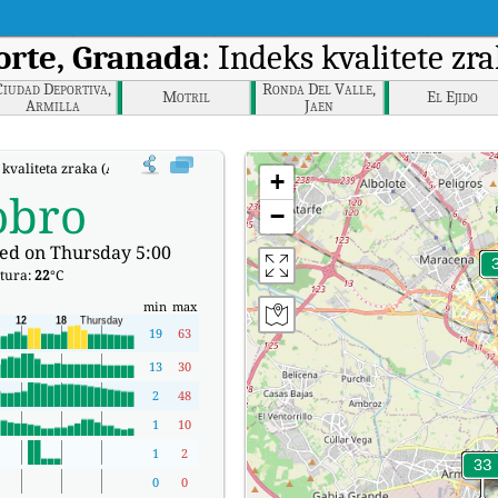
rte, Granada
: Indeks kvalitete z
Ciudad Deportiva,
Ronda Del Valle,
Motril
El Ejido
Armilla
Jaen
 kvaliteta zraka (AQI) kompanije Granada-norte, Granada u stvarnom vremen
+
obro
−
ed on Thursday 5:00
tura:
22
°C
min
max
19
63
13
30
2
48
1
10
1
2
0
0