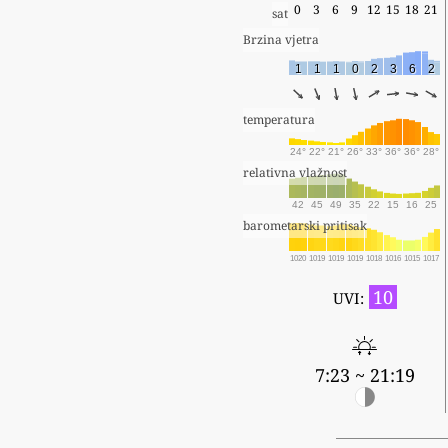
0
3
6
9
12
15
18
21
sat
Brzina vjetra
1
1
1
0
2
3
6
2
temperatura
24°
22°
21°
26°
33°
36°
36°
28°
relativna vlažnost
42
45
49
35
22
15
16
25
barometarski pritisak
1020
1019
1019
1019
1018
1016
1015
1017
10
UVI:
7:23 ~ 21:19