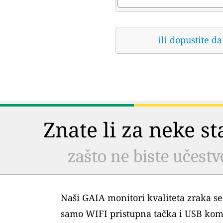
ili dopustite 
Znate li za neke s
zašto ne biste učestv
Naši GAIA monitori kvaliteta zraka se
samo WIFI pristupna tačka i USB kom