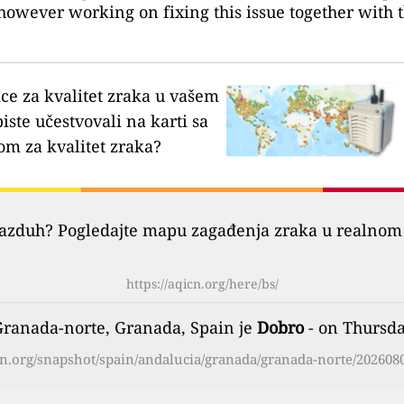
however working on fixing this issue together with 
ice za kvalitet zraka u vašem
biste učestvovali na karti sa
om za kvalitet zraka?
vazduh? Pogledajte mapu zagađenja zraka u realnom 
https://aqicn.org/here/bs/
 Granada-norte, Granada, Spain je
Dobro
- on Thursda
icn.org/snapshot/spain/andalucia/granada/granada-norte/2026080