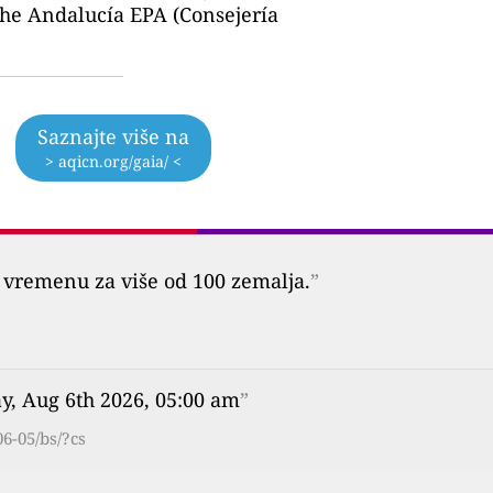
the Andalucía EPA (Consejería
Saznajte više na
> aqicn.org/gaia/ <
vremenu za više od 100 zemalja.
”
y, Aug 6th 2026, 05:00 am
”
6-05/bs/?cs