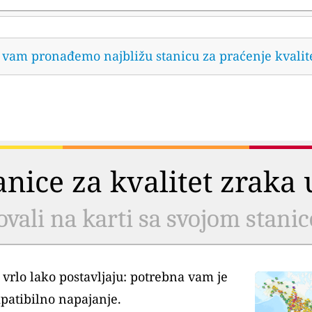
da vam pronađemo najbližu stanicu za praćenje kvalit
tanice za kvalitet zrak
ovali na karti sa svojom stani
 vrlo lako postavljaju: potrebna vam je
patibilno napajanje.