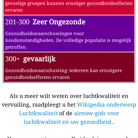
gevoelige groepen kunnen ernstiger gezondheidseffecten
ervaren
201-300
Zeer Ongezonde
Gezondheidswaarschuwingen voor
noodomstandigheden. De volledige populatie is mogelijk
getroffen.
300+
gevaarlijk
Gezondheidswaarschuwing: iedereen kan ernstigere
gezondheidseffecten ervaren
Als u meer wilt weten over luchtkwaliteit en
vervuiling, raadpleegt u het
Wikipedia-onderwerp
Luchtkwaliteit
of de
airnow-gids voor
luchtkwaliteit en uw gezondheid
.