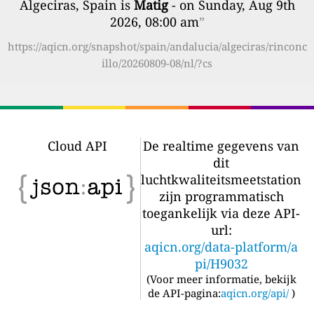
Algeciras, Spain is
Matig
- on Sunday, Aug 9th
2026, 08:00 am
”
https://aqicn.org/snapshot/spain/andalucia/algeciras/rinconc
illo/20260809-08/nl/?cs
Cloud API
De realtime gegevens van
dit
luchtkwaliteitsmeetstation
zijn programmatisch
toegankelijk via deze API-
url:
aqicn.org/data-platform/a
pi/H9032
(
Voor meer informatie, bekijk
de API-pagina:
aqicn.org/api/
)