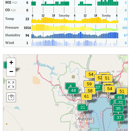
SO2
6
5
AQI
CO
0
0
AQI
Temp
23
21
Pressure
1014
1013
Humidity
94
67
Wind
1
0
+
−