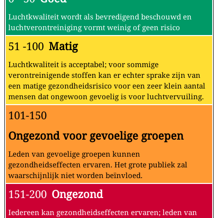
Luchtkwaliteit wordt als bevredigend beschouwd en
luchtverontreiniging vormt weinig of geen risico
51 -100
Matig
Luchtkwaliteit is acceptabel; voor sommige
verontreinigende stoffen kan er echter sprake zijn van
een matige gezondheidsrisico voor een zeer klein aantal
mensen dat ongewoon gevoelig is voor luchtvervuiling.
101-150
Ongezond voor gevoelige groepen
Leden van gevoelige groepen kunnen
gezondheidseffecten ervaren. Het grote publiek zal
waarschijnlijk niet worden beïnvloed.
151-200
Ongezond
Iedereen kan gezondheidseffecten ervaren; leden van