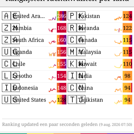
🇦🇪
🇵🇰
286
124
United Arab Emirates
Pakistan
🇿🇲
🇷🇼
168
122
Zambia
Rwanda
🇿🇦
🇨🇦
160
115
South Africa
Canada
🇺🇬
🇲🇾
156
115
Uganda
Malaysia
🇨🇱
🇰🇼
155
110
Chile
Kuwait
🇱🇸
🇮🇳
154
98
Lesotho
India
🇮🇩
🇨🇳
148
94
Indonesia
China
🇺🇸
🇹🇯
128
94
United States
Tajikistan
Ranking updated een paar seconden geleden
(9 aug. 2026 07:50)