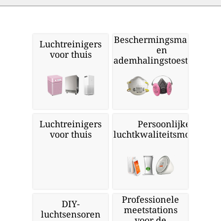
Beschermingsmaskers
Luchtreinigers
en
voor thuis
ademhalingstoestellen
Luchtreinigers
Persoonlijke
voor thuis
luchtkwaliteitsmonitors
Professionele
DIY-
meetstations
luchtsensoren
voor de