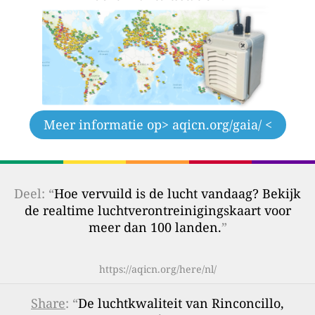
Meer informatie op
> aqicn.org/gaia/ <
Deel: “
Hoe vervuild is de lucht vandaag? Bekijk
de realtime luchtverontreinigingskaart voor
meer dan 100 landen.
”
https://aqicn.org/here/nl/
Share
: “
De luchtkwaliteit van Rinconcillo,