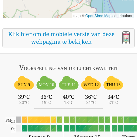
map ©
OpenStreetMap
contributors
Klik hier om de mobiele versie van deze
webpagina te bekijken
Voorspelling van de luchtkwaliteit
SUN 9
MON 10
TUE 11
WED 12
THU 13
39°C
36°C
40°C
36°C
34°C
20°C
19°C
18°C
21°C
21°C
PM
2.5
O
3
Sunday 9
Monday 10
Tuesd