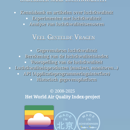
Kennisbank en artikelen over luchtkwaliteit
Experimenten met luchtkwaliteit
Analyse van luchtkwaliteitsensoren
Veel Gestelde Vragen
Gegevensbron luchtkwaliteit
Berekening van de luchtkwaliteitsindex
Voorspelling van de luchtkwaliteit
Luchtkwaliteitsproducten (maskers, monitoren…)
API (Applicatieprogrammeringsinterface)
Historisch gegevensplatform
© 2008-2025
Het World Air Quality Index-project