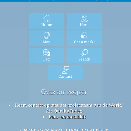
Home
Here
Map
Get a mask!
Faq
Search
Contact
Over dit project
Neem contact op met het projectteam van de World
Air Quality Index
Pers- en mediakit
onderzoek naar luchtkwaliteit