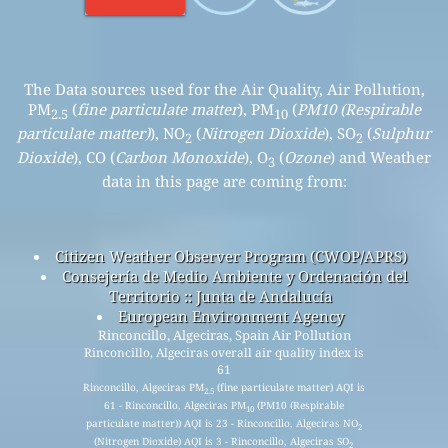
The Data sources used for the Air Quality, Air Pollution,
PM
(
fine particulate matter
), PM
(
PM10 (Respirable
2.5
10
particulate matter)
), NO
(
Nitrogen Dioxide
), SO
(
Sulphur
2
2
Dioxide
), CO (
Carbon Monoxide
), O
(
Ozone
) and Weather
3
data in this page are coming from:
Citizen Weather Observer Program (CWOP/APRS)
Consejería de Medio Ambiente y Ordenación del
Territorio :: Junta de Andalucía
European Environment Agency
Rinconcillo, Algeciras, Spain Air Pollution
Rinconcillo, Algeciras overall air quality index is
61
Rinconcillo, Algeciras PM
(fine particulate matter) AQI is
2.5
61 - Rinconcillo, Algeciras PM
(PM10 (Respirable
10
particulate matter)) AQI is 23 - Rinconcillo, Algeciras NO
2
(Nitrogen Dioxide) AQI is 3 - Rinconcillo, Algeciras SO
2