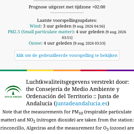
Prognose uitgezet met tijdzone +02:00
Laatste voorspellingsupdates:
Wind
: 3 uur geleden
[9 aug. 2026 04:56]
PM2.5 (Small particulate matter)
: 4 uur geleden
[9 aug. 2026
03:51]
Ozone
: 4 uur geleden
[9 aug. 2026 03:53]
klik om de gedetailleerde voorspelling te bekijken
Luchtkwaliteitsgegevens verstrekt door:
the Consejería de Medio Ambiente y
Ordenación del Territorio :: Junta de
Andalucía (
juntadeandalucia.es
)
Note that the measurements for PM
(respirable particulate
10
matter) and NO
(nitrogen dioxide) are taken from the station:
2
rinconcillo, Algeciras and the measurement for O
(ozone) are
3