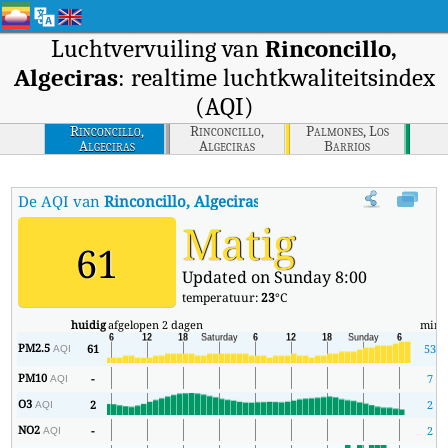
Luchtvervuiling van
Rinconcillo,
Algeciras
: realtime luchtkwaliteitsindex
(AQI)
Rinconcillo,
Rinconcillo,
Palmones, Los
Algeciras
Algeciras
Barrios
De AQI van
Rinconcillo, Algeciras
:
De realtime luchtkwaliteitsinde
Matig
61
Updated on Sunday 8:00
temperatuur:
23
°C
huidig
afgelopen 2 dagen
min
PM2.5
61
53
AQI
PM10
-
7
AQI
O3
2
2
AQI
NO2
-
2
AQI