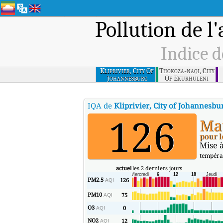
Pollution de l'
Indice d
Kliprivier, City Of
Thokoza-naqi, City
Johannesburg
Of Ekurhuleni
IQA de
Kliprivier, City of Johannesbu
126
Ma
pour l
Mise à
tempéra
actuel
les 2 derniers jours
PM2.5
126
AQI
PM10
75
AQI
O3
0
AQI
NO2
12
AQI