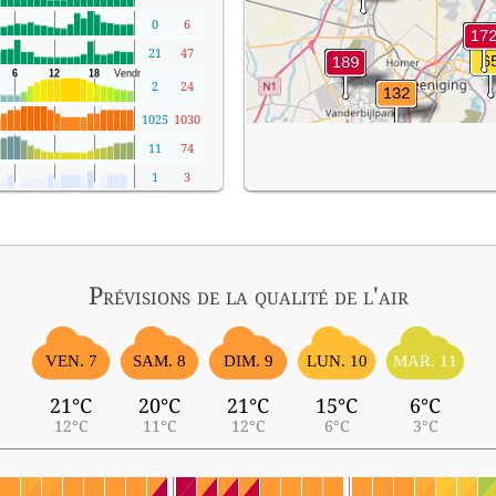
0
6
21
47
2
24
1025
1030
11
74
1
3
Prévisions
de la qualité de l'air
VEN. 7
SAM. 8
DIM. 9
LUN. 10
MAR. 11
21°C
20°C
21°C
15°C
6°C
12°C
11°C
12°C
6°C
3°C