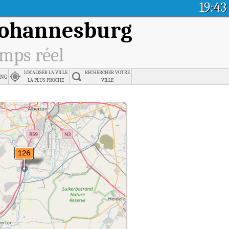
19:43
f Johannesburg
emps réel
LOCALISER LA VILLE
RECHERCHER VOTRE
eng
LA PLUS PROCHE
VILLE
 réel.