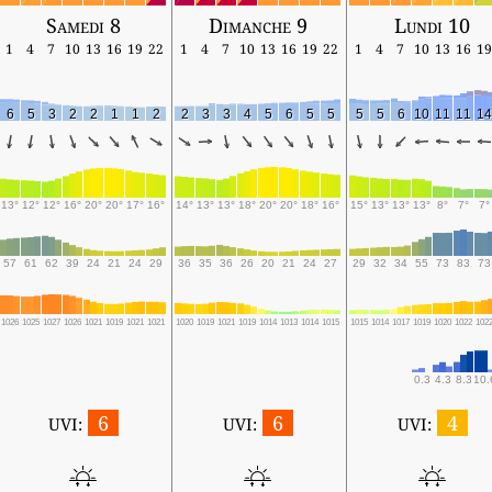
Samedi 8
Dimanche 9
Lundi 10
1
4
7
10
13
16
19
22
1
4
7
10
13
16
19
22
1
4
7
10
13
16
19
6
5
3
2
2
1
1
2
2
3
3
4
5
6
5
5
5
5
6
10
11
11
14
13°
12°
12°
16°
20°
20°
17°
16°
14°
13°
13°
18°
20°
20°
18°
16°
15°
13°
13°
13°
8°
7°
7°
57
61
62
39
24
21
24
29
36
35
36
26
20
21
24
27
29
32
34
55
73
83
73
1026
1025
1027
1026
1021
1019
1021
1021
1020
1019
1021
1019
1014
1013
1014
1015
1015
1014
1017
1019
1020
1022
102
0.3
4.3
8.3
10.
6
6
4
UVI:
UVI:
UVI: