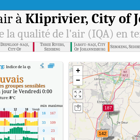
air à
Kliprivier, City o
e la qualité de l'air (IQA) en t
Diepkloof-naqi,
Three Rivers,
Jabavu-naqi, City
Sebokeng, Sedib
City Of
Sedibeng
Of Johannesburg
Johannesburg
rg
:
Indice de la qualité de l'air (IQA) à Kliprivier, City of Johannesburg en temps
+
uvais
−
es groupes sensibles
 jour le Vendredi 0:00
ture:
8
°C
min
maximum
18
167
33
109
0
23
1
34