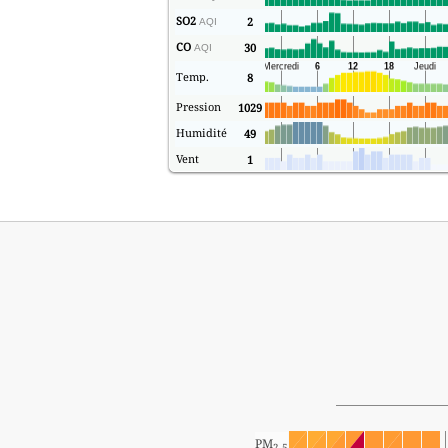
SO2
2
AQI
CO
30
AQI
Temp.
8
Pression
1029
Humidité
49
Vent
1
PM
2.5