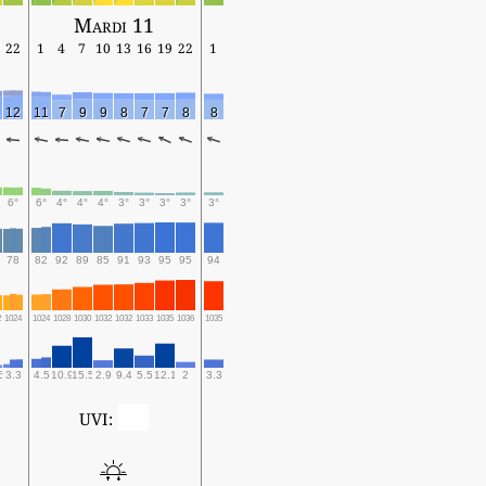
Mardi 11
22
1
4
7
10
13
16
19
22
1
12
11
7
9
9
8
7
7
8
8
6°
6°
4°
4°
4°
3°
3°
3°
3°
3°
78
82
92
89
85
91
93
95
95
94
2
1024
1024
1028
1030
1032
1032
1033
1035
1036
1035
6
3.3
4.5
10.9
15.5
2.9
9.4
5.5
12.1
2
3.3
0
UVI: