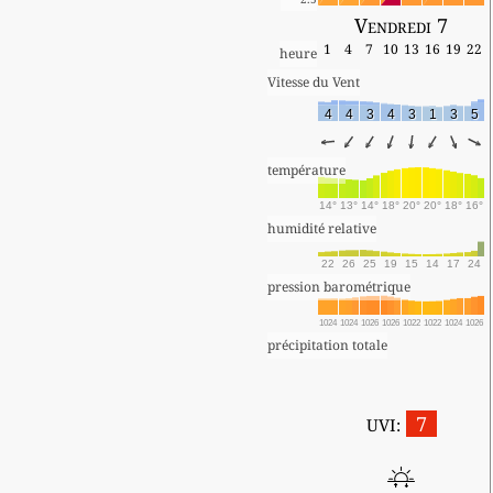
Vendredi 7
1
4
7
10
13
16
19
22
heure
Vitesse du Vent
4
4
3
4
3
1
3
5
température
14°
13°
14°
18°
20°
20°
18°
16°
humidité relative
22
26
25
19
15
14
17
24
pression barométrique
1024
1024
1026
1026
1022
1022
1024
1026
précipitation totale
7
UVI: