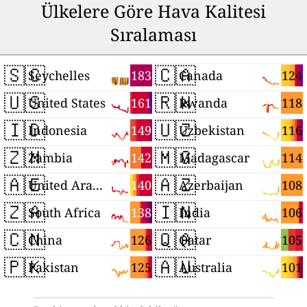
Ülkelere Göre Hava Kalitesi
Sıralaması
🇸🇨
🇨🇦
183
124
Seychelles
Canada
🇺🇸
🇷🇼
161
118
United States
Rwanda
🇮🇩
🇺🇿
149
116
Indonesia
Uzbekistan
🇿🇲
🇲🇬
142
114
Zambia
Madagascar
🇦🇪
🇦🇿
140
108
United Arab Emirates
Azerbaijan
🇿🇦
🇮🇳
138
106
South Africa
India
🇨🇳
🇶🇦
126
105
China
Qatar
🇵🇰
🇦🇺
125
101
Pakistan
Australia