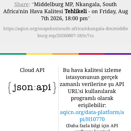
Share
: “
Middelburg MP, Nkangala, South
Africa'nin Hava Kalitesi
Tehlikeli
- on Friday, Aug
7th 2026, 18:00 pm
”
https://aqicn.org/snapshot/south-africa/nkangala-dm/middle
burg-mp/20260807-18/tr/?cs
Cloud API
Bu hava kalitesi izleme
istasyonunun gerçek
zamanlı verilerine şu API
URL'si kullanılarak
programlı olarak
erişilebilir:
aqicn.org/data-platform/a
pi/H10770
(
Daha fazla bilgi için API