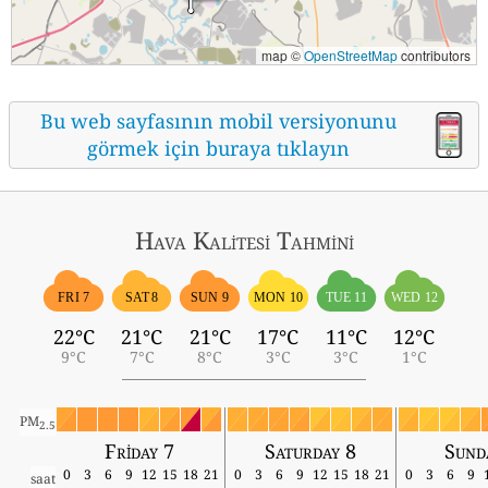
map ©
OpenStreetMap
contributors
Bu web sayfasının mobil versiyonunu
görmek için buraya tıklayın
Hava Kalitesi Tahmini
FRI 7
SAT 8
SUN 9
MON 10
TUE 11
WED 12
22°C
21°C
21°C
17°C
11°C
12°C
9°C
7°C
8°C
3°C
3°C
1°C
PM
2.5
Friday 7
Saturday 8
Sund
0
3
6
9
12
15
18
21
0
3
6
9
12
15
18
21
0
3
6
9
saat