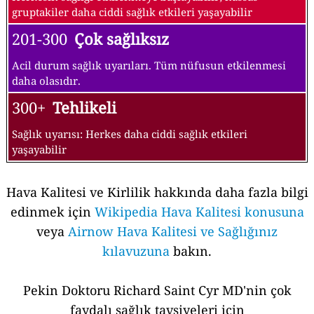
gruptakiler daha ciddi sağlık etkileri yaşayabilir
201-300
Çok sağlıksız
Acil durum sağlık uyarıları. Tüm nüfusun etkilenmesi
daha olasıdır.
300+
Tehlikeli
Sağlık uyarısı: Herkes daha ciddi sağlık etkileri
yaşayabilir
Hava Kalitesi ve Kirlilik hakkında daha fazla bilgi
edinmek için
Wikipedia Hava Kalitesi konusuna
veya
Airnow Hava Kalitesi ve Sağlığınız
kılavuzuna
bakın.
Pekin Doktoru Richard Saint Cyr MD'nin çok
faydalı sağlık tavsiyeleri için