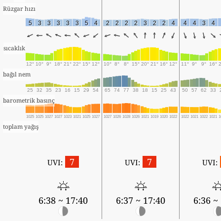
Rüzgar hızı
5
3
3
3
3
3
5
4
2
2
2
2
3
2
2
4
4
4
3
4
sıcaklık
12°
10°
9°
18°
21°
22°
15°
12°
10°
8°
8°
15°
20°
21°
16°
12°
11°
9°
9°
16°
bağıl nem
25
32
35
23
16
15
29
54
65
74
77
38
18
15
25
43
50
57
62
33
barometrik basınç
1025
1025
1027
1027
1023
1021
1025
1027
1027
1026
1028
1026
1021
1019
1020
1022
1022
1021
1022
1021
1
toplam yağış
7
7
UVI:
UVI:
UVI:
6:38 ~ 17:40
6:37 ~ 17:40
6:36 ~