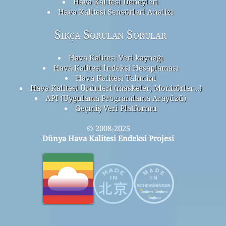
Hava Kalitesi Deneyleri
Hava Kalitesi Sensörleri Analizi
Sıkça Sorulan Sorular
Hava Kalitesi Veri kaynağı
Hava Kalitesi İndeksi Hesaplaması
Hava Kalitesi Tahmini
Hava Kalitesi Ürünleri (maskeler, Monitörler…)
API (Uygulama Programlama Arayüzü)
Geçmiş Veri Platformu
© 2008-2025
Dünya Hava Kalitesi Endeksi Projesi