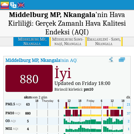
Middelburg MP, Nkangala
'nin Hava
Kirliliği: Gerçek Zamanlı Hava Kalitesi
Endeksi (AQI)
Middelburg Mp,
Middelburg Saws-
Emalahleni - Saws,
Nkangala
naqi, Nkangala
Nkangala
Middelburg MP, Nkangala
'nin AQI'si
:
Middelburg MP, Nkangala'nin
İyi
880
Updated on Friday 18:00
Birincil kirletici:
pm10
akım
son 2 gün
dk.
PM2.5
63
21
AQI
PM10
880
37
AQI
O3
5
2
AQI
NO2
4
1
AQI