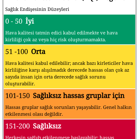
Sağlık Endişesinin Düzeyleri
0 - 50
İyi
Hava kalitesi tatmin edici kabul edilmekte ve hava
kirliliği çok az veya hiç risk oluşturmamakta.
51 -100
Orta
Hava kalitesi kabul edilebilir; ancak bazı kirleticiler hava
kirliliğine karşı alışılmadık derecede hassas olan çok az
sayıda insan için orta derecede sağlık sorunu
oluşturabilir.
101-150
Sağlıksız hassas gruplar için
Hassas gruplar sağlık sorunları yaşayabilir. Genel halkın
etkilenmesi olası değildir.
151-200
Sağlıksız
Herkesin sağlığı etkilenmeye başlayabilir; hassas