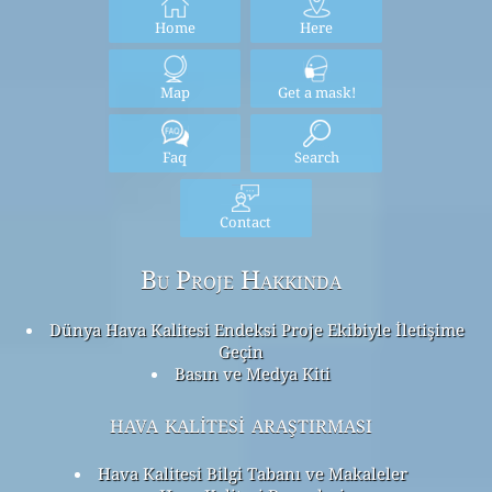
Home
Here
Map
Get a mask!
Faq
Search
Contact
Bu Proje Hakkında
Dünya Hava Kalitesi Endeksi Proje Ekibiyle İletişime
Geçin
Basın ve Medya Kiti
hava kalitesi araştırması
Hava Kalitesi Bilgi Tabanı ve Makaleler