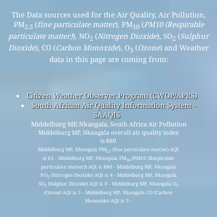
The Data sources used for the Air Quality, Air Pollution,
PM
(
fine particulate matter
), PM
(
PM10 (Respirable
2.5
10
particulate matter)
), NO
(
Nitrogen Dioxide
), SO
(
Sulphur
2
2
Dioxide
), CO (
Carbon Monoxide
), O
(
Ozone
) and Weather
3
data in this page are coming from:
Citizen Weather Observer Program (CWOP/APRS)
South African Air Quality Information System -
SAAQIS
Middelburg MP, Nkangala, South Africa Air Pollution
Middelburg MP, Nkangala overall air quality index
is 880
Middelburg MP, Nkangala PM
(fine particulate matter) AQI
2.5
is 63 - Middelburg MP, Nkangala PM
(PM10 (Respirable
10
particulate matter)) AQI is 880 - Middelburg MP, Nkangala
NO
(Nitrogen Dioxide) AQI is 4 - Middelburg MP, Nkangala
2
SO
(Sulphur Dioxide) AQI is 0 - Middelburg MP, Nkangala O
2
3
(Ozone) AQI is 5 - Middelburg MP, Nkangala CO (Carbon
Monoxide) AQI is 3 -