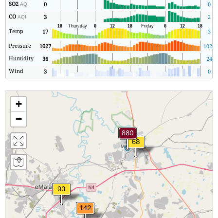
SO2
0
0
AQI
CO
3
2
AQI
Temp
17
3
Pressure
1027
1024
Humidity
36
24
Wind
3
0
+
−