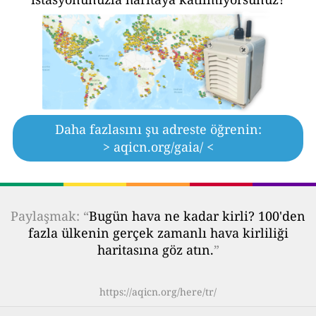
Daha fazlasını şu adreste öğrenin:
> aqicn.org/gaia/ <
Paylaşmak: “
Bugün hava ne kadar kirli? 100'den
fazla ülkenin gerçek zamanlı hava kirliliği
haritasına göz atın.
”
https://aqicn.org/here/tr/