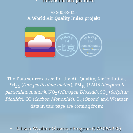
Történelmi adatplatform
© 2008-2025
A World Air Quality Index projekt
The Data sources used for the Air Quality, Air Pollution,
PM
(
fine particulate matter
), PM
(
PM10 (Respirable
2.5
10
particulate matter)
), NO
(
Nitrogen Dioxide
), SO
(
Sulphur
2
2
Dioxide
), CO (
Carbon Monoxide
), O
(
Ozone
) and Weather
3
data in this page are coming from:
Citizen Weather Observer Program (CWOP/APRS)