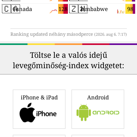
🇨🇦
🇿🇼
128
98
Canada
Zimbabwe
Ranking updated néhány másodperce
(2026. aug 6. 7:17)
Töltse le a valós idejű
levegőminőség-index widgetet:
iPhone & iPad
Android