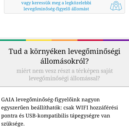
vagy keressük meg a legközelebbi
levegőminőség-figyelő állomást
Tud a környéken levegőminőségi
állomásokról?
miért nem vesz részt a térképen saját
levegőminőségi állomással?
GAIA levegőminőség-figyelőink nagyon
egyszerűen beállíthatók: csak WIFI hozzáférési
pontra és USB-kompatibilis tápegységre van
szüksége.