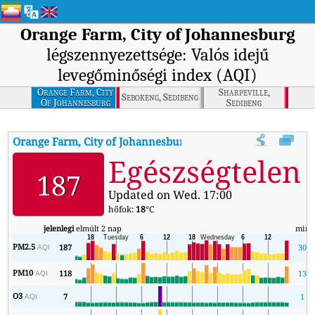
Orange Farm, City of Johannesburg
légszennyezettsége: Valós idejű
levegőminőségi index (AQI)
Orange Farm, City
Sharpeville,
Sebokeng, Sedibeng
Of Johannesburg
Sedibeng
Orange Farm, City of Johannesburg
AQI
:
Orange Farm, City of Jo
Egészségtelen
187
Updated on Wed. 17:00
hőfok:
18
°C
jelenlegi
elmúlt 2 nap
min
PM2.5
187
30
AQI
PM10
118
13
AQI
O3
7
1
AQI