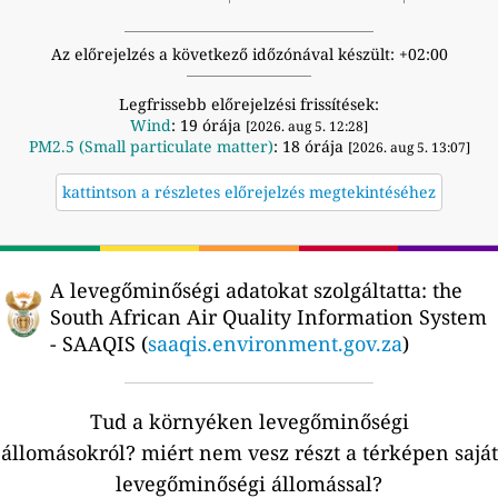
Az előrejelzés a következő időzónával készült: +02:00
Legfrissebb előrejelzési frissítések:
Wind
: 19 órája
[2026. aug 5. 12:28]
PM2.5 (Small particulate matter)
: 18 órája
[2026. aug 5. 13:07]
kattintson a részletes előrejelzés megtekintéséhez
A levegőminőségi adatokat szolgáltatta:
the
South African Air Quality Information System
- SAAQIS (
saaqis.environment.gov.za
)
Tud a környéken levegőminőségi
állomásokról?
miért nem vesz részt a térképen saját
levegőminőségi állomással?