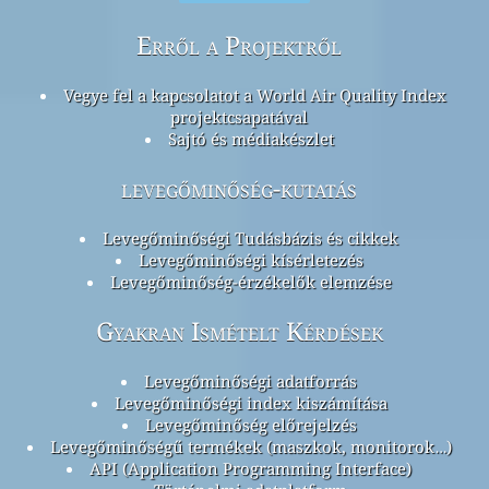
Erről a Projektről
Vegye fel a kapcsolatot a World Air Quality Index
projektcsapatával
Sajtó és médiakészlet
levegőminőség-kutatás
Levegőminőségi Tudásbázis és cikkek
Levegőminőségi kísérletezés
Levegőminőség-érzékelők elemzése
Gyakran Ismételt Kérdések
Levegőminőségi adatforrás
Levegőminőségi index kiszámítása
Levegőminőség előrejelzés
Levegőminőségű termékek (maszkok, monitorok…)
API (Application Programming Interface)