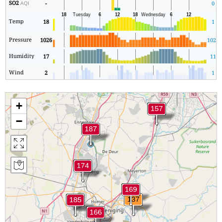
SO2
-
0
AQI
Temp
18
1
Pressure
1026
1025
Humidity
17
11
Wind
2
1
+
−