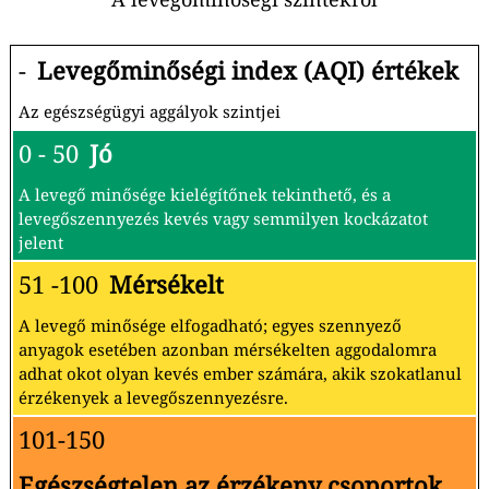
-
Levegőminőségi index (AQI) értékek
Az egészségügyi aggályok szintjei
0 - 50
Jó
A levegő minősége kielégítőnek tekinthető, és a
levegőszennyezés kevés vagy semmilyen kockázatot
jelent
51 -100
Mérsékelt
A levegő minősége elfogadható; egyes szennyező
anyagok esetében azonban mérsékelten aggodalomra
adhat okot olyan kevés ember számára, akik szokatlanul
érzékenyek a levegőszennyezésre.
101-150
Egészségtelen az érzékeny csoportok