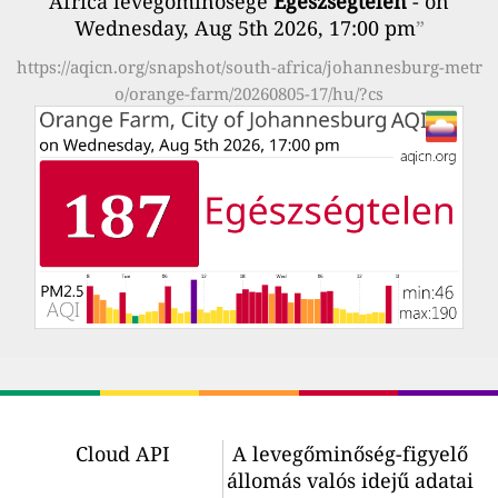
Africa levegőminősége
Egészségtelen
- on
Wednesday, Aug 5th 2026, 17:00 pm
”
https://aqicn.org/snapshot/south-africa/johannesburg-metr
o/orange-farm/20260805-17/hu/?cs
Cloud API
A levegőminőség-figyelő
állomás valós idejű adatai