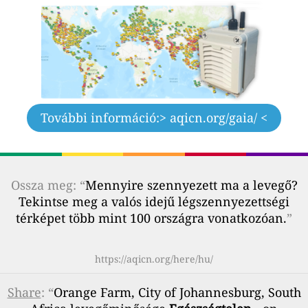
További információ:
> aqicn.org/gaia/ <
Ossza meg: “
Mennyire szennyezett ma a levegő?
Tekintse meg a valós idejű légszennyezettségi
térképet több mint 100 országra vonatkozóan.
”
https://aqicn.org/here/hu/
Share
: “
Orange Farm, City of Johannesburg, South