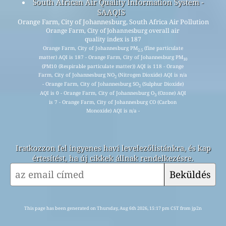
South African Air Quality Information System -
SAAQIS
Orange Farm, City of Johannesburg, South Africa Air Pollution
Orange Farm, City of Johannesburg overall air
quality index is 187
Orange Farm, City of Johannesburg PM
(fine particulate
2.5
matter) AQI is 187 - Orange Farm, City of Johannesburg PM
10
(PM10 (Respirable particulate matter)) AQI is 118 - Orange
Farm, City of Johannesburg NO
(Nitrogen Dioxide) AQI is n/a
2
- Orange Farm, City of Johannesburg SO
(Sulphur Dioxide)
2
AQI is 0 - Orange Farm, City of Johannesburg O
(Ozone) AQI
3
is 7 - Orange Farm, City of Johannesburg CO (Carbon
Monoxide) AQI is n/a -
Iratkozzon fel ingyenes havi levelezőlistánkra, és kap
értesítést, ha új cikkek állnak rendelkezésre.
Beküldés
This page has been generated on Thursday, Aug 6th 2026, 15:17 pm CST from jp2n