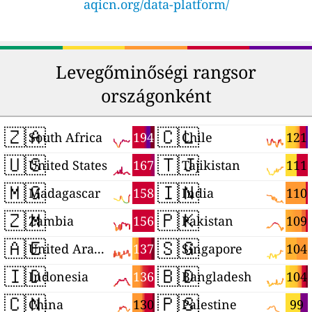
aqicn.org/data-platform/
Levegőminőségi rangsor
országonként
🇿🇦
🇨🇱
194
121
South Africa
Chile
🇺🇸
🇹🇯
167
111
United States
Tajikistan
🇲🇬
🇮🇳
158
110
Madagascar
India
🇿🇲
🇵🇰
156
109
Zambia
Pakistan
🇦🇪
🇸🇬
137
104
United Arab Emirates
Singapore
🇮🇩
🇧🇩
136
104
Indonesia
Bangladesh
🇨🇳
🇵🇸
130
99
China
Palestine