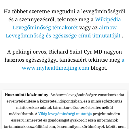
Ha többet szeretne megtudni a levegőminőségről
és a szennyezésről, tekintse meg a
Wikipédia
Levegőminőség témakörét
vagy az
airnow
Levegőminőség és egészsége című útmutatóját
.
A pekingi orvos, Richard Saint Cyr MD nagyon
hasznos egészségügyi tanácsaiért tekintse meg
a
www.myhealthbeijing.com
blogot.
Használati közlemény
: Az összes levegőminőségre vonatkozó adat
érvénytelenítése a közzététel időpontjában, és a minőségbiztosítás
miatt ezek az adatok bármikor előzetes értesítés nélkül
módosíthatók. A
Világ levegőminőségi mutatója
projekt minden
ésszerű ismeretet és gondosságot gyakorolt ezen információk
tartalmának összeállításában, és semmilyen körülmények között nem