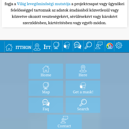
fogja a
Világ levegőminőségi mutatója
a projektcsapat vagy ügynökei
felelősséggel tartoznak az adatok átadásából közvetlenül vagy
közvetve okozott veszteségekért, sérülésekért vagy károkért
szerződésben, kártérítésben vagy egyéb módon.
itthon
Itt
Home
Here
Map
Get a mask!
Faq
Search
Contact