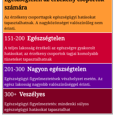
számára
Az érzékeny csoporttagok egészségügyi hatásokat
tapasztalhatnak. A nagyközönséget valószínűleg nem
érinti.
151-200
Egészségtelen
A teljes lakosság érzékeli az egészségre gyakorolt
hatásokat; az érzékeny csoportok tagjai komolyabb
tüneteket tapasztalhatnak
201-300
Nagyon egészségtelen
Egészségügyi figyelmeztetések vészhelyzet esetén. Az
egész lakosság nagyobb valószínűséggel érinti.
300+
Veszélyes
Egészségügyi figyelmeztetés: mindenki súlyos
egészségügyi hatásokat tapasztalhat