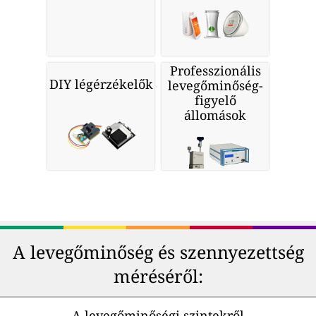
Professzionális
DIY légérzékelők
levegőminőség-
figyelő
állomások
A levegőminőség és szennyezettség
méréséről:
A levegőminőségi szintekről