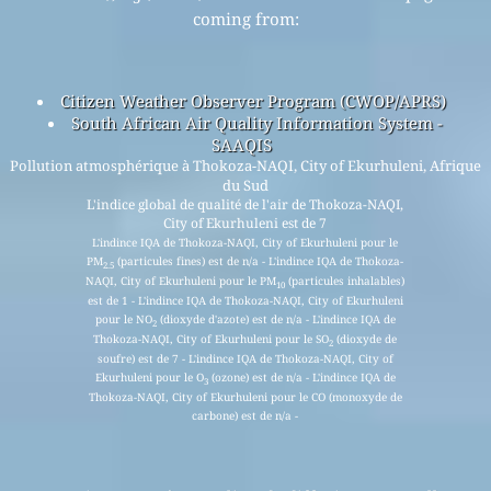
coming from:
Citizen Weather Observer Program (CWOP/APRS)
South African Air Quality Information System -
SAAQIS
Pollution atmosphérique à Thokoza-NAQI, City of Ekurhuleni, Afrique
du Sud
L'indice global de qualité de l'air de Thokoza-NAQI,
City of Ekurhuleni est de 7
L'indince IQA de Thokoza-NAQI, City of Ekurhuleni pour le
PM
(particules fines) est de n/a - L'indince IQA de Thokoza-
2.5
NAQI, City of Ekurhuleni pour le PM
(particules inhalables)
10
est de 1 - L'indince IQA de Thokoza-NAQI, City of Ekurhuleni
pour le NO
(dioxyde d'azote) est de n/a - L'indince IQA de
2
Thokoza-NAQI, City of Ekurhuleni pour le SO
(dioxyde de
2
soufre) est de 7 - L'indince IQA de Thokoza-NAQI, City of
Ekurhuleni pour le O
(ozone) est de n/a - L'indince IQA de
3
Thokoza-NAQI, City of Ekurhuleni pour le CO (monoxyde de
carbone) est de n/a -