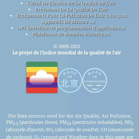
Calcul De L'indice De La Qualité De L'air
Prévisions De La Qualité De L'air
Equipements Pour La Pollution De L'air (masques,
Appareils De Mesure ...)
API (interface de programmation d'applications)
Plateforme de données historiques
© 2008-2025
Le projet de l'indice mondial de la qualité de l'air
The Data sources used for the Air Quality, Air Pollution,
PM
(
particules fines
), PM
(
particules inhalables
), NO
2.5
10
2
(
dioxyde d'azote
), SO
(
dioxyde de soufre
), CO (
monoxyde
2
de carbone
), O
(
ozone
) and Weather data in this page are
3