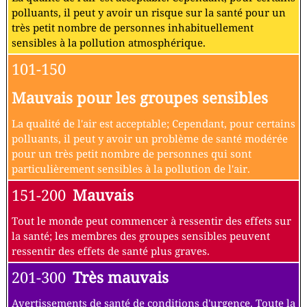
polluants, il peut y avoir un risque sur la santé pour un
très petit nombre de personnes inhabituellement
sensibles à la pollution atmosphérique.
101-150
Mauvais pour les groupes sensibles
La qualité de l'air est acceptable; Cependant, pour certains
polluants, il peut y avoir un problème de santé modérée
pour un très petit nombre de personnes qui sont
particulièrement sensibles à la pollution de l'air.
151-200
Mauvais
Tout le monde peut commencer à ressentir des effets sur
la santé; les membres des groupes sensibles peuvent
ressentir des effets de santé plus graves.
201-300
Très mauvais
Avertissements de santé de conditions d'urgence. Toute la