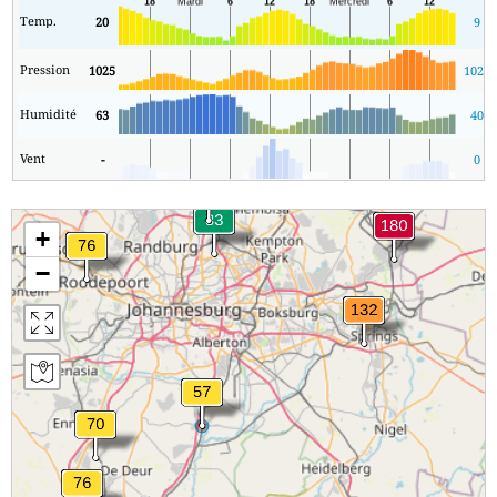
Temp.
20
9
Pression
1025
1020
Humidité
63
40
Vent
-
0
+
−