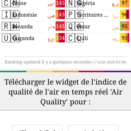
🇨🇳
🇳🇬
145
97
Chine
Nigéria
🇮🇩
🇵🇸
143
96
Indonésie
Territoires palestiniens
🇷🇼
🇶🇦
143
95
Rwanda
Qatar
🇺🇬
🇨🇱
134
93
Ouganda
Chili
Ranking updated il y a quelques secondes
(7 août 2026 03:38)
Télécharger le widget de l'indice de
qualité de l'air en temps réel 'Air
Quality' pour :