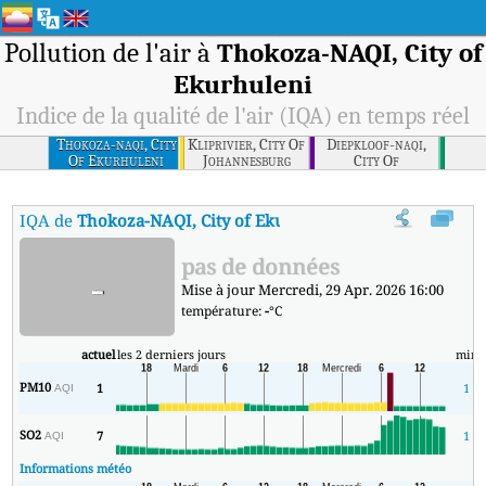
Pollution de l'air à
Thokoza-NAQI, City of
Ekurhuleni
Indice de la qualité de l'air (IQA) en temps réel
Thokoza-naqi, City
Kliprivier, City Of
Diepkloof-naqi,
Of Ekurhuleni
Johannesburg
City Of
Johannesburg
IQA de
Thokoza-NAQI, City of Ekurhuleni
:
Indice de la qualité 
pas de données
-
Mise à jour Mercredi, 29 Apr. 2026 16:00
température:
-
°C
actuel
les 2 derniers jours
min
PM10
1
1
AQI
SO2
7
1
AQI
Informations météo