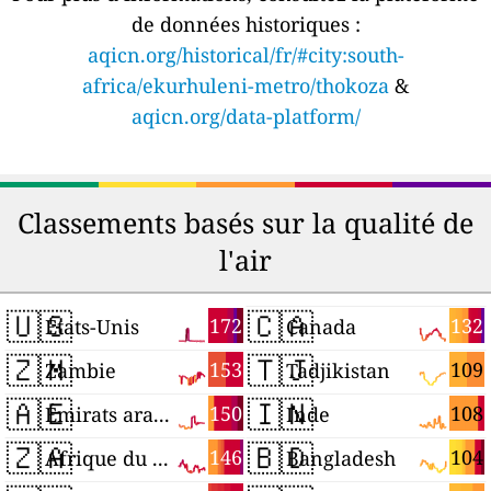
de données historiques :
aqicn.org/historical/fr/#city:south-
africa/ekurhuleni-metro/thokoza
&
aqicn.org/data-platform/
Classements basés sur la qualité de
l'air
🇺🇸
🇨🇦
172
132
États-Unis
Canada
🇿🇲
🇹🇯
153
109
Zambie
Tadjikistan
🇦🇪
🇮🇳
150
108
Émirats arabes unis
Inde
🇿🇦
🇧🇩
146
104
Afrique du Sud
Bangladesh