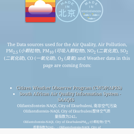
The Data sources used for the Air Quality, Air Pollution,
PM
(
小颗粒物
), PM
(
可吸入颗粒物
), NO
(
二氧化氮
), SO
2.5
10
2
2
(
二氧化硫
), CO (
一氧化碳
), O
(
臭氧
) and Weather data in this
3
page are coming from:
Citizen Weather Observer Program (CWOP/APRS)
South African Air Quality Information System -
SAAQIS
Olifantsfontein-NAQI, City of Ekurhuleni, 南非空气污染
Olifantsfontein-NAQI, City of Ekurhuleni整体空气质
量指数为242。
Olifantsfontein-NAQI, City of EkurhuleniPM
(小颗粒物) 空气
2.5
质量指数为242。 - Olifantsfontein-NAQI, City of
EkurhuleniPM
(可吸入颗粒物) 空气质量指数为152。 -
10