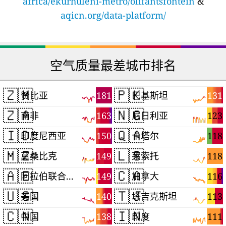
africa/ekurhuleni-metro/olifantsfontein
&
aqicn.org/data-platform/
空气质量最差城市排名
🇿🇲
🇵🇰
181
131
赞比亚
巴基斯坦
🇿🇦
🇳🇬
163
123
南非
尼日利亚
🇮🇩
🇶🇦
150
118
印度尼西亚
卡塔尔
🇲🇿
🇱🇸
149
118
莫桑比克
莱索托
🇦🇪
🇨🇦
149
116
阿拉伯联合酋长国
加拿大
🇺🇸
🇹🇯
140
113
美国
塔吉克斯坦
🇨🇳
🇮🇳
138
111
中国
印度