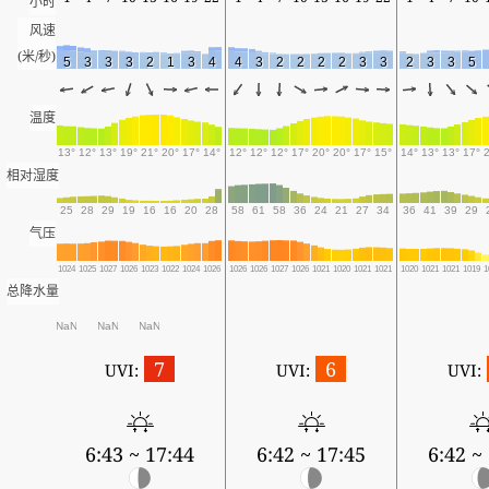
小时
风速
(米/秒)
5
3
3
3
2
1
3
4
4
3
2
2
2
2
3
3
2
3
3
5
温度
13°
12°
13°
19°
21°
20°
17°
14°
12°
12°
12°
17°
20°
20°
17°
15°
14°
13°
13°
17°
相对湿度
25
28
29
19
16
16
20
28
58
61
58
36
24
21
27
34
36
41
39
29
气压
1024
1025
1027
1026
1023
1022
1024
1026
1026
1026
1027
1026
1021
1020
1021
1021
1020
1021
1021
1019
1
总降水量
NaN
NaN
NaN
7
6
UVI:
UVI:
UVI:
6:43 ~ 17:44
6:42 ~ 17:45
6:42 ~