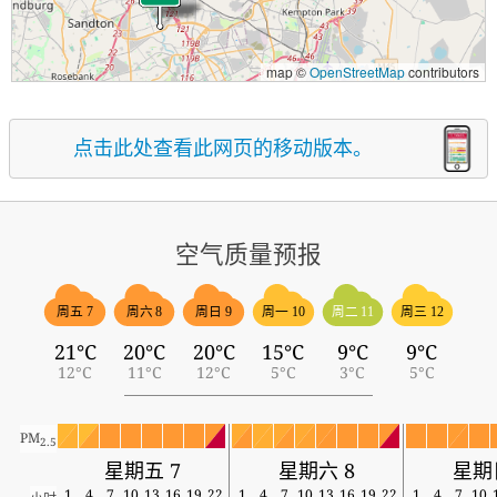
map ©
OpenStreetMap
contributors
点击此处查看此网页的移动版本。
空气质量预报
周五 7
周六 8
周日 9
周一 10
周二 11
周三 12
21°C
20°C
20°C
15°C
9°C
9°C
12°C
11°C
12°C
5°C
3°C
5°C
PM
2.5
星期五 7
星期六 8
星期
1
4
7
10
13
16
19
22
1
4
7
10
13
16
19
22
1
4
7
10