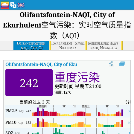
Olifantsfontein-NAQI, City of
Ekurhuleni
空气污染：实时空气质量指
数（AQI）
Olifantsfontein-
Emalahleni - Saws,
Middelburg Saws-
naqi, City Of
Nkangala
naqi, Nkangala
Ekurhuleni
Olifantsfontein-NAQI, City of Ekurhuleni
AQI
:
Olifantsfonte
重度污染
242
更新时间 星期五21:00
温度:
12
°C
当前的
过去 2 天
分钟
PM2.5
242
82
AQI
PM10
152
40
AQI
SO2
4
1
AQI