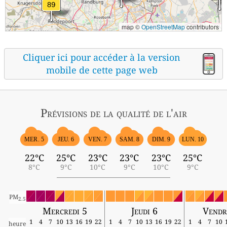
map ©
OpenStreetMap
contributors
Cliquer ici pour accéder à la version
mobile de cette page web
Prévisions
de la qualité de l'air
MER. 5
JEU. 6
VEN. 7
SAM. 8
DIM. 9
LUN. 10
22°C
25°C
23°C
23°C
23°C
25°C
8°C
9°C
10°C
9°C
10°C
9°C
PM
2.5
Mercredi 5
Jeudi 6
Vendr
1
4
7
10
13
16
19
22
1
4
7
10
13
16
19
22
1
4
7
10
heure