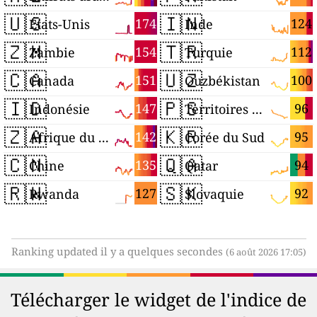
🇺🇸
🇮🇳
174
124
États-Unis
Inde
🇿🇲
🇹🇷
154
112
Zambie
Turquie
🇨🇦
🇺🇿
151
100
Canada
Ouzbékistan
🇮🇩
🇵🇸
147
96
Indonésie
Territoires palestiniens
🇿🇦
🇰🇷
142
95
Afrique du Sud
Corée du Sud
🇨🇳
🇶🇦
135
94
Chine
Qatar
🇷🇼
🇸🇰
127
92
Rwanda
Slovaquie
Ranking updated il y a quelques secondes
(6 août 2026 17:05)
Télécharger le widget de l'indice de