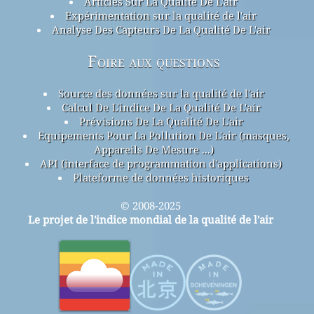
Articles Sur La Qualité De L'air
Expérimentation sur la qualité de l'air
Analyse Des Capteurs De La Qualité De L'air
Foire aux questions
Source des données sur la qualité de l'air
Calcul De L'indice De La Qualité De L'air
Prévisions De La Qualité De L'air
Equipements Pour La Pollution De L'air (masques,
Appareils De Mesure ...)
API (interface de programmation d'applications)
Plateforme de données historiques
© 2008-2025
Le projet de l'indice mondial de la qualité de l'air