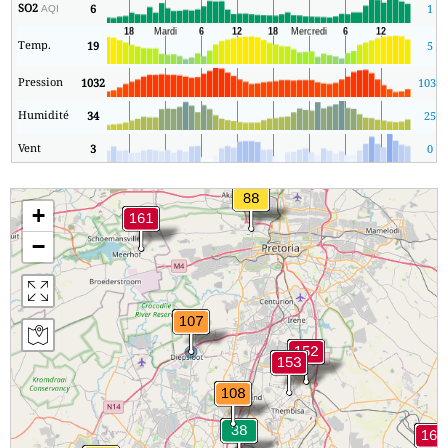
SO2
6
1
AQI
Temp.
19
5
Pression
1032
1032
Humidité
34
25
Vent
3
0
+
−