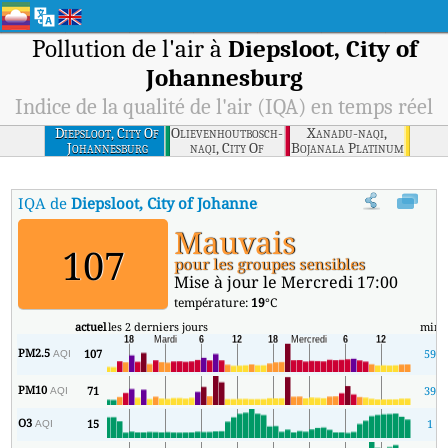
Pollution de l'air à
Diepsloot, City of
Johannesburg
Indice de la qualité de l'air (IQA) en temps réel
Diepsloot, City Of
Olievenhoutbosch-
Xanadu-naqi,
Johannesburg
naqi, City Of
Bojanala Platinum
Tshwane
IQA de
Diepsloot, City of Johannesburg
:
Indice de la qualité de l'
Mauvais
107
pour les groupes sensibles
Mise à jour le Mercredi 17:00
température:
19
°C
actuel
les 2 derniers jours
min
PM2.5
107
59
AQI
PM10
71
39
AQI
O3
15
1
AQI