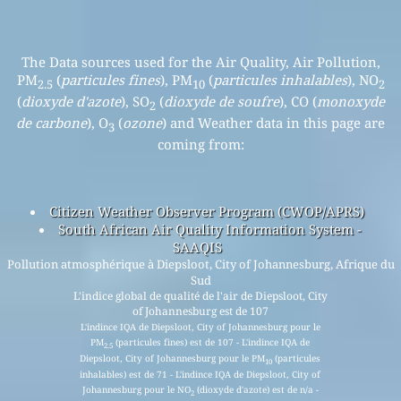
The Data sources used for the Air Quality, Air Pollution,
PM
(
particules fines
), PM
(
particules inhalables
), NO
2.5
10
2
(
dioxyde d'azote
), SO
(
dioxyde de soufre
), CO (
monoxyde
2
de carbone
), O
(
ozone
) and Weather data in this page are
3
coming from:
Citizen Weather Observer Program (CWOP/APRS)
South African Air Quality Information System -
SAAQIS
Pollution atmosphérique à Diepsloot, City of Johannesburg, Afrique du
Sud
L'indice global de qualité de l'air de Diepsloot, City
of Johannesburg est de 107
L'indince IQA de Diepsloot, City of Johannesburg pour le
PM
(particules fines) est de 107 - L'indince IQA de
2.5
Diepsloot, City of Johannesburg pour le PM
(particules
10
inhalables) est de 71 - L'indince IQA de Diepsloot, City of
Johannesburg pour le NO
(dioxyde d'azote) est de n/a -
2