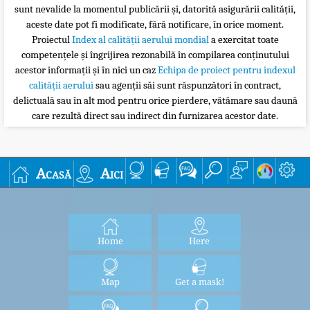
sunt nevalide la momentul publicării și, datorită asigurării calității,
aceste date pot fi modificate, fără notificare, în orice moment.
Proiectul
Index al calității aerului mondial
a exercitat toate
competențele și îngrijirea rezonabilă în compilarea conținutului
acestor informații și în nici un caz
Echipa de proiect pentru indexul
calității aerului
sau agenții săi sunt răspunzători în contract,
delictuală sau în alt mod pentru orice pierdere, vătămare sau daună
care rezultă direct sau indirect din furnizarea acestor date.
Acasă
Aici
Home
Here
Map
Get a mask!