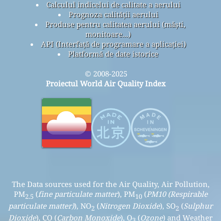
Calculul indicelui de calitate a aerului
Prognoza calității aerului
Produse pentru calitatea aerului (măști,
monitoare...)
API (Interfață de programare a aplicației)
Platformă de date istorice
© 2008-2025
Proiectul World Air Quality Index
The Data sources used for the Air Quality, Air Pollution,
PM
(
fine particulate matter
), PM
(
PM10 (Respirable
2.5
10
particulate matter)
), NO
(
Nitrogen Dioxide
), SO
(
Sulphur
2
2
Dioxide
), CO (
Carbon Monoxide
), O
(
Ozone
) and Weather
3