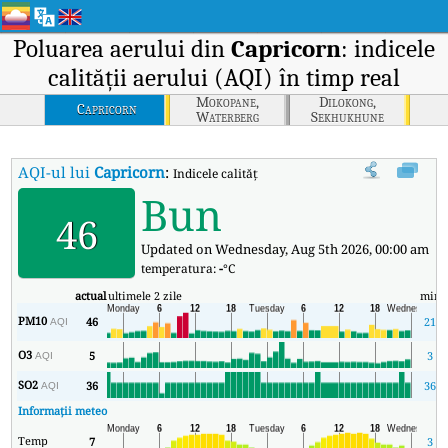
Poluarea aerului din
Capricorn
: indicele
calității aerului (AQI) în timp real
Mokopane,
Dilokong,
Capricorn
Waterberg
Sekhukhune
AQI-ul lui
Capricorn
:
Indicele calității aerului (AQI) în timp real al lu
Bun
46
Updated on Wednesday, Aug 5th 2026, 00:00 am
temperatura:
-
°C
actual
ultimele 2 zile
min
PM10
46
21
AQI
O3
5
3
AQI
SO2
36
36
AQI
Informații meteo
Temp
7
3