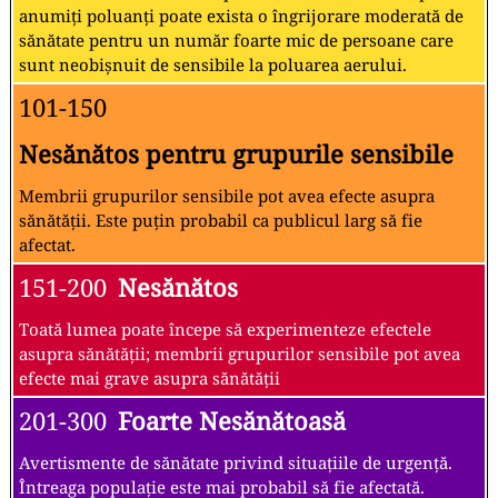
anumiți poluanți poate exista o îngrijorare moderată de
sănătate pentru un număr foarte mic de persoane care
sunt neobișnuit de sensibile la poluarea aerului.
101-150
Nesănătos pentru grupurile sensibile
Membrii grupurilor sensibile pot avea efecte asupra
sănătății. Este puțin probabil ca publicul larg să fie
afectat.
151-200
Nesănătos
Toată lumea poate începe să experimenteze efectele
asupra sănătății; membrii grupurilor sensibile pot avea
efecte mai grave asupra sănătății
201-300
Foarte Nesănătoasă
Avertismente de sănătate privind situațiile de urgență.
Întreaga populație este mai probabil să fie afectată.