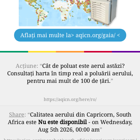
Aflați mai multe la
> aqicn.org/gaia/ <
Acțiune: “
Cât de poluat este aerul astăzi?
Consultați harta în timp real a poluării aerului,
pentru mai mult de 100 de țări.
”
https://aqicn.org/here/ro/
Share
: “
Calitatea aerului din Capricorn, South
Africa este
Nu este disponibil
- on Wednesday,
Aug 5th 2026, 00:00 am
”