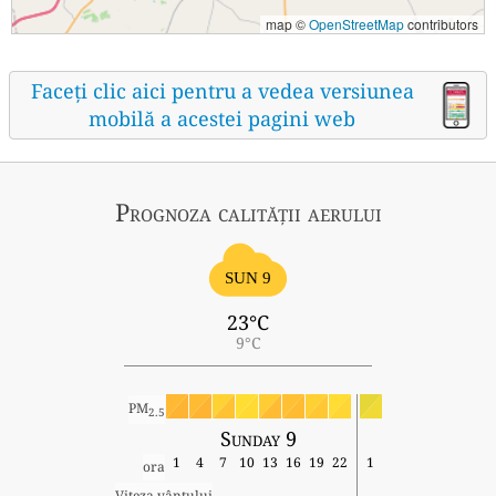
map ©
OpenStreetMap
contributors
Faceți clic aici pentru a vedea versiunea
mobilă a acestei pagini web
Prognoza calității aerului
SUN 9
23°C
9°C
PM
2.5
Sunday 9
1
4
7
10
13
16
19
22
1
ora
Viteza vântului