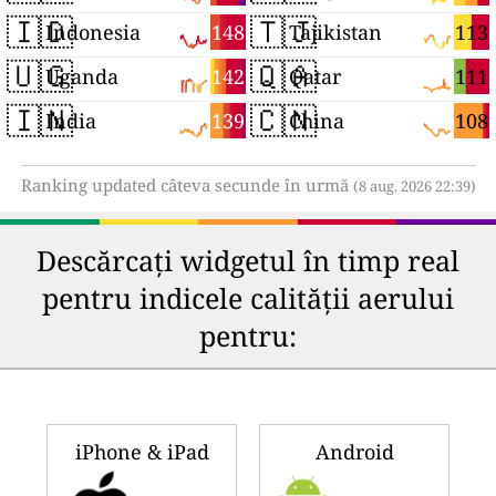
🇮🇩
🇹🇯
148
113
Indonesia
Tajikistan
🇺🇬
🇶🇦
142
111
Uganda
Qatar
🇮🇳
🇨🇳
139
108
India
China
Ranking updated câteva secunde în urmă
(8 aug. 2026 22:39)
Descărcați widgetul în timp real
pentru indicele calității aerului
pentru:
iPhone & iPad
Android