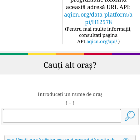
această adresă URL API:
aqicn.org/data-platform/a
pi/H12578
(
Pentru mai multe informații,
consultați pagina
API:
aqicn.org/api/
)
Cauți alt oraș?
Introduceți un nume de oraș
↓ ↓ ↓
sau lăsați-ne să găsim cea mai apropiată stație de