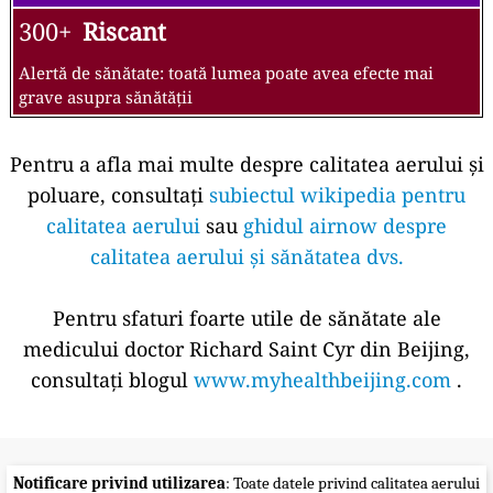
300+
Riscant
Alertă de sănătate: toată lumea poate avea efecte mai
grave asupra sănătății
Pentru a afla mai multe despre calitatea aerului și
poluare, consultați
subiectul wikipedia pentru
calitatea aerului
sau
ghidul airnow despre
calitatea aerului și sănătatea dvs.
Pentru sfaturi foarte utile de sănătate ale
medicului doctor Richard Saint Cyr din Beijing,
consultați blogul
www.myhealthbeijing.com
.
Notificare privind utilizarea
: Toate datele privind calitatea aerului