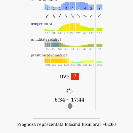
2
1
1
4
4
4
4
2
3
temperatura
11°
10°
14°
20°
22°
22°
16°
14°
14°
umiditate relativă
60
68
50
31
24
22
32
37
36
presiune barometrică
1021
1020
1020
1018
1014
1012
1015
1014
1013
7
UVI:
6:34 ~ 17:44
Prognoza reprezentată folosind fusul orar +02:00