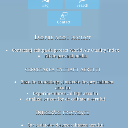
Faq
Search
Contact
Despre acest proiect
Contactați echipa de proiect World Air Quality Index
Kit de presă și media
cercetarea calitatii aerului
Baza de cunoștințe și articole despre calitatea
aerului
Experimentarea calității aerului
Analiza senzorilor de calitate a aerului
întrebări frecvente
Sursa datelor despre calitatea aerului