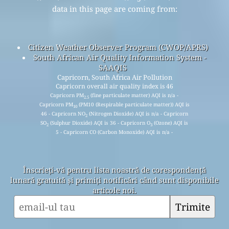
data in this page are coming from:
Citizen Weather Observer Program (CWOP/APRS)
South African Air Quality Information System -
SAAQIS
Capricorn, South Africa Air Pollution
Capricorn overall air quality index is 46
Capricorn PM
(fine particulate matter) AQI is n/a -
2.5
Capricorn PM
(PM10 (Respirable particulate matter)) AQI is
10
46 - Capricorn NO
(Nitrogen Dioxide) AQI is n/a - Capricorn
2
SO
(Sulphur Dioxide) AQI is 36 - Capricorn O
(Ozone) AQI is
2
3
5 - Capricorn CO (Carbon Monoxide) AQI is n/a -
Înscrieți-vă pentru lista noastră de corespondență
lunară gratuită și primiți notificări când sunt disponibile
articole noi.
Trimite