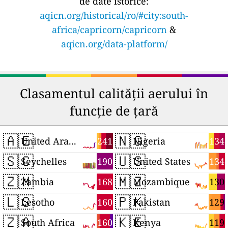
de date istorice:
aqicn.org/historical/ro/#city:south-
africa/capricorn/capricorn
&
aqicn.org/data-platform/
Clasamentul calității aerului în
funcție de țară
🇦🇪
🇳🇬
241
134
United Arab Emirates
Nigeria
🇸🇨
🇺🇸
190
134
Seychelles
United States
🇿🇲
🇲🇿
168
130
Zambia
Mozambique
🇱🇸
🇵🇰
160
129
Lesotho
Pakistan
🇿🇦
🇰🇪
160
119
South Africa
Kenya