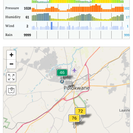
Pressure
1028
1025
Humidity
61
17
Wind
2
1
Rain
9999
9999
+
−