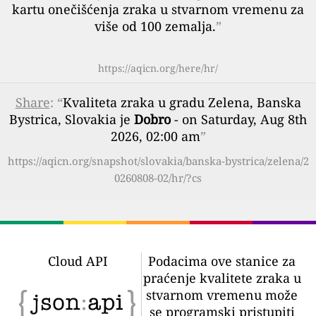
kartu onečišćenja zraka u stvarnom vremenu za
više od 100 zemalja.
”
https://aqicn.org/here/hr/
Share
: “
Kvaliteta zraka u gradu Zelena, Banska
Bystrica, Slovakia je
Dobro
- on Saturday, Aug 8th
2026, 02:00 am
”
https://aqicn.org/snapshot/slovakia/banska-bystrica/zelena/2
0260808-02/hr/?cs
Cloud API
Podacima ove stanice za
praćenje kvalitete zraka u
stvarnom vremenu može
se programski pristupiti