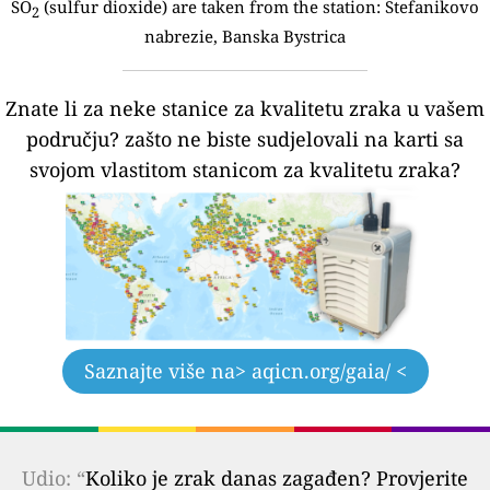
SO
(sulfur dioxide) are taken from the station:
Stefanikovo
2
nabrezie, Banska Bystrica
Znate li za neke stanice za kvalitetu zraka u vašem
području?
zašto ne biste sudjelovali na karti sa
svojom vlastitom stanicom za kvalitetu zraka?
Saznajte više na
> aqicn.org/gaia/ <
Udio: “
Koliko je zrak danas zagađen? Provjerite