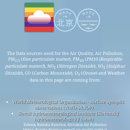
The Data sources used for the Air Quality, Air Pollution,
PM
(
fine particulate matter
), PM
(
PM10 (Respirable
2.5
10
particulate matter)
), NO
(
Nitrogen Dioxide
), SO
(
Sulphur
2
2
Dioxide
), CO (
Carbon Monoxide
), O
(
Ozone
) and Weather
3
data in this page are coming from:
World Meteorological Organization - surface synoptic
observations (WMO-SYNOP)
Slovak hydrometeorological institute (Slovenský
hydrometeorologický ústav)
Zelena, Banska Bystrica, Slovakia Air Pollution
Zelena, Banska Bystrica overall air quality index is