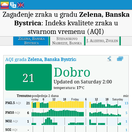
Zagađenje zraka u gradu
Zelena, Banska
Bystrica
: Indeks kvalitete zraka u
stvarnom vremenu (AQI)
Zelena, Banska
Stefanikovo
J. Alexyho, Zvolen
Bystrica
Nabrezie, Banska
Bystrica
AQI grada
Zelena, Banska Bystrica
:
Zelena, Banska Bystrica Indeks
Dobro
21
Updated on Saturday 2:00
temperatura:
17
°C
Trenutno
posljednja 2 dana
min
PM2.5
21
13
AQI
PM10
6
5
AQI
NO2
1
1
AQI
SO2
-
1
AQI