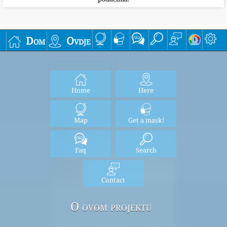
Dom
Ovdje
Home
Here
Map
Get a mask!
Faq
Search
Contact
O ovom projektu