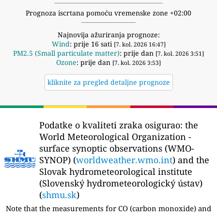
Prognoza iscrtana pomoću vremenske zone +02:00
Najnovija ažuriranja prognoze:
Wind
: prije 16 sati
[7. kol. 2026 16:47]
PM2.5 (Small particulate matter)
: prije dan
[7. kol. 2026 3:51]
Ozone
: prije dan
[7. kol. 2026 3:53]
kliknite za pregled detaljne prognoze
Podatke o kvaliteti zraka osigurao:
the
World Meteorological Organization -
surface synoptic observations (WMO-
SYNOP) (
worldweather.wmo.int
) and the
Slovak hydrometeorological institute
(Slovenský hydrometeorologický ústav)
(
shmu.sk
)
Note that the measurements for CO (carbon monoxide) and