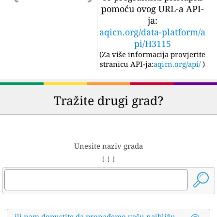
pomoću ovog URL-a API-
ja:
aqicn.org/data-platform/a
pi/H3115
(
Za više informacija provjerite
stranicu API-ja:
aqicn.org/api/
)
Tražite drugi grad?
Unesite naziv grada
↓ ↓ ↓
ili nam dopustite da pronađemo vašu najbližu