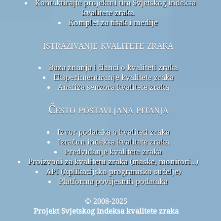
Kontaktirajte projektni tim Svjetskog indeksa
kvalitete zraka
Komplet za tisak i medije
istraživanje kvalitete zraka
Baza znanja i članci o kvaliteti zraka
Eksperimentiranje kvalitete zraka
Analiza senzora kvalitete zraka
Često postavljana pitanja
Izvor podataka o kvaliteti zraka
Izračun indeksa kvalitete zraka
Predviđanje kvalitete zraka
Proizvodi za kvalitetu zraka (maske, monitori…)
API (Aplikacijsko programsko sučelje)
Platforma povijesnih podataka
© 2008-2025
Projekt Svjetskog indeksa kvalitete zraka