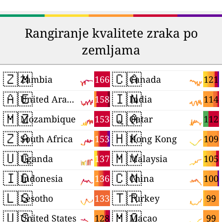
Rangiranje kvalitete zraka po
zemljama
🇿🇲
🇨🇦
166
121
Zambia
Canada
🇦🇪
🇮🇳
158
114
United Arab Emirates
India
🇲🇿
🇶🇦
153
112
Mozambique
Qatar
🇿🇦
🇭🇰
153
109
South Africa
Hong Kong
🇺🇬
🇲🇾
137
105
Uganda
Malaysia
🇮🇩
🇨🇳
136
100
Indonesia
China
🇱🇸
🇹🇷
133
99
Lesotho
Turkey
🇺🇸
🇲🇴
128
99
United States
Macao