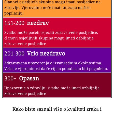
Članovi osjetljivih skupina mogu imati posljedice na
zdravlje. Vjerovatno neće imati utjecaja na širu
popilaciju.
151-200
nezdrav
Svatko može početi osjećati zdravstvene posljedice;
članovi osjetljivih skupina mogu imati ozbiljnije
zdravstvene posljedice
201-300
Vrlo nezdravo
Zdravstvena upozorenja o izvanrednim okolnostima.
Veća je vjerojatnost da će cijela populacija biti pogođena.
300+
Opasan
Upozorenje o zdravlju: svatko može imati ozbiljnije
zdravstvene posljedice
Kako biste saznali više o kvaliteti zraka i