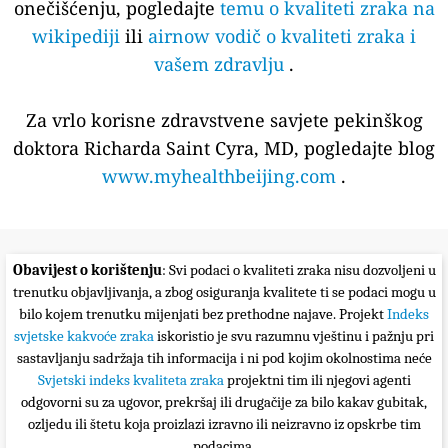
onečišćenju, pogledajte
temu o kvaliteti zraka na
wikipediji
ili
airnow vodič o kvaliteti zraka i
vašem zdravlju
.
Za vrlo korisne zdravstvene savjete pekinškog
doktora Richarda Saint Cyra, MD, pogledajte blog
www.myhealthbeijing.com
.
Obavijest o korištenju
: Svi podaci o kvaliteti zraka nisu dozvoljeni u
trenutku objavljivanja, a zbog osiguranja kvalitete ti se podaci mogu u
bilo kojem trenutku mijenjati bez prethodne najave. Projekt
Indeks
svjetske kakvoće zraka
iskoristio je svu razumnu vještinu i pažnju pri
sastavljanju sadržaja tih informacija i ni pod kojim okolnostima neće
Svjetski indeks kvaliteta zraka
projektni tim ili njegovi agenti
odgovorni su za ugovor, prekršaj ili drugačije za bilo kakav gubitak,
ozljedu ili štetu koja proizlazi izravno ili neizravno iz opskrbe tim
podacima.