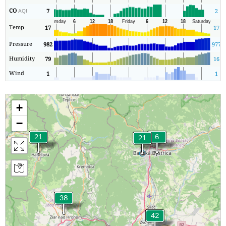
CO
7
2
AQI
Temp
17
17
Pressure
982
977
Humidity
79
16
Wind
1
1
+
−