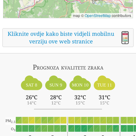
map ©
OpenStreetMap
contributors
Kliknite ovdje kako biste vidjeli mobilnu
verziju ove web stranice
Prognoza kvalitete zraka
SAT 8
SUN 9
MON 10
TUE 11
26°C
28°C
32°C
31°C
14°C
12°C
15°C
15°C
PM
2.5
O
3