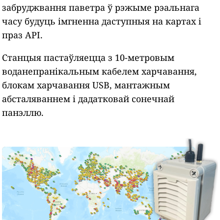
забруджвання паветра ў рэжыме рэальнага
часу будуць імгненна даступныя на картах і
праз API.
Станцыя пастаўляецца з 10-метровым
воданепранікальным кабелем харчавання,
блокам харчавання USB, мантажным
абсталяваннем і дадатковай сонечнай
панэллю.