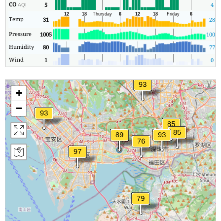
CO
5
4
AQI
Temp
31
28
Pressure
1005
1004
Humidity
80
77
Wind
1
0
+
−