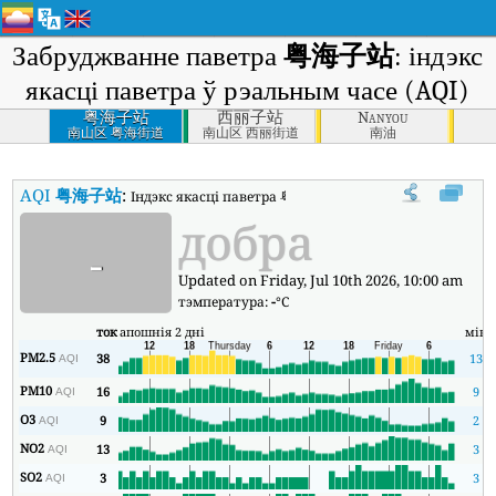
Забруджванне паветра
粤海子站
: індэкс
якасці паветра ў рэальным часе (AQI)
粤海子站
西丽子站
Nanyou
南山区 粤海街道
南山区 西丽街道
南油
AQI
粤海子站
:
Індэкс якасці паветра 粤海子站 у рэальным часе (AQI).
добра
-
Updated on Friday, Jul 10th 2026, 10:00 am
тэмпература:
-
°C
ток
апошнія 2 дні
мін
PM2.5
38
13
AQI
PM10
16
9
AQI
O3
9
2
AQI
NO2
13
3
AQI
SO2
3
3
AQI