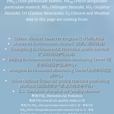
PM
(
fine particulate matter
), PM
(
PM10 (Respirable
2.5
10
particulate matter)
), NO
(
Nitrogen Dioxide
), SO
(
Sulphur
2
2
Dioxide
), CO (
Carbon Monoxide
), O
(
Ozone
) and Weather
3
data in this page are coming from:
Citizen Weather Observer Program (CWOP/APRS)
Shenzhen Environment Network (深圳人居环境网)
Guangdong Environmental Protection public network
(广东环境保护公众网)
Beijing Environmental Protection Monitoring Center (北
京市环境保护监测中心)
Shanghai Environment Monitoring Center(上海市环境监
测中心)
China National Urban air quality real-time publishing
platform (全国城市空气质量实时发布平台)
U.S. Consulate Shanghai Air Quality Monitor
粤海子站, Shenzhen Air Pollution
粤海子站 overall air quality index is 38
粤海子站 PM
(fine particulate matter) AQI is 38 - 粤海子站
2.5
PM
(PM10 (Respirable particulate matter)) AQI is 16 - 粤海
10