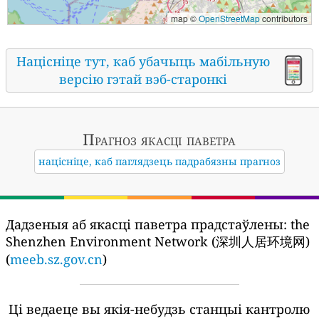
map ©
OpenStreetMap
contributors
Націсніце тут, каб убачыць мабільную
версію гэтай вэб-старонкі
Прагноз якасці паветра
націсніце, каб паглядзець падрабязны прагноз
Дадзеныя аб якасці паветра прадстаўлены:
the
Shenzhen Environment Network (深圳人居环境网)
(
meeb.sz.gov.cn
)
Ці ведаеце вы якія-небудзь станцыі кантролю