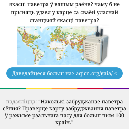
якасці паветра ў вашым раёне?
чаму б не
прыняць удзел у карце са сваёй уласнай
станцыяй якасці паветра?
Даведайцеся больш на
> aqicn.org/gaia/ <
падзяліцца: “
Наколькі забруджанае паветра
сёння? Праверце карту забруджвання паветра
ў рэжыме рэальнага часу для больш чым 100
краін.
”