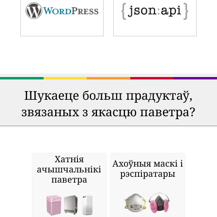
Шукаеце больш прадуктаў,
звязаных з якасцю паветра?
Хатнія
Ахоўныя маскі і
ачышчальнікі
рэспіратары
паветра