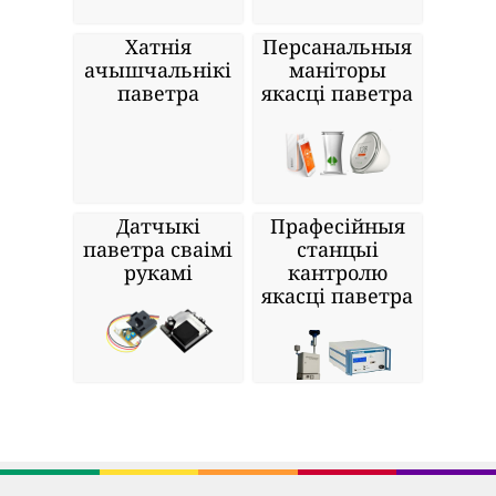
Хатнія
Персанальныя
ачышчальнікі
маніторы
паветра
якасці паветра
Датчыкі
Прафесійныя
паветра сваімі
станцыі
рукамі
кантролю
якасці паветра