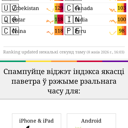
🇺🇿
🇨🇦
129
103
Uzbekistan
Canada
🇶🇦
🇮🇳
118
100
Qatar
India
🇨🇳
🇵🇪
118
98
China
Peru
Ranking updated некалькі секунд таму
(8 жнів 2026 г., 16:03)
Спампуйце віджэт індэкса якасці
паветра ў рэжыме рэальнага
часу для:
iPhone & iPad
Android