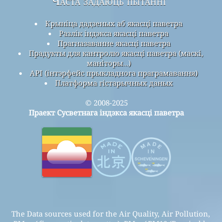
Часта задаюць пытанні
Крыніца дадзеных аб якасці паветра
Разлік індэкса якасці паветра
Прагназаванне якасці паветра
Прадукты для кантролю якасці паветра (маскі,
маніторы…)
API (інтэрфейс прыкладнога праграмавання)
Платформа гістарычных даных
© 2008-2025
Праект Сусветнага індэкса якасці паветра
The Data sources used for the Air Quality, Air Pollution,