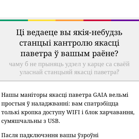
Ці ведаеце вы якія-небудзь
станцыі кантролю якасці
паветра ў вашым раёне?
чаму б не прыняць удзел у карце са сваёй
уласнай станцыяй якасці паветра?
Нашы маніторы якасці паветра GAIA вельмі
простыя ў наладжванні: вам спатрэбіцца
толькі кропка доступу WIFI і блок харчавання,
сумяшчальны з USB.
Пасля падключэння вашы ўзроўні