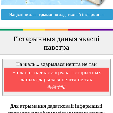
Націсніце для атрымання дадатковай інфармацыі
Гістарычныя даныя якасці
паветра
На жаль... здарылася нешта не так
На жаль, падчас загрузкі гістарычных
даных здарылася нешта не так
粤海子站
Для атрымання дадатковай інфармацыі