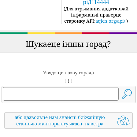
pi/H14444
(
Для атрымання дадатковай
інфармацыі праверце
старонку API:
aqicn.org/api/
)
Шукаеце іншы горад?
Увядзіце назву горада
↓ ↓ ↓
або дазвольце нам знайсці бліжэйшую
станцыю маніторынгу якасці паветра