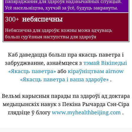
папярэджання для здароўя надзвычайных сітуацый.
Усё насельніцтва, хутчэй за ўсё, будуць закрануты.
300+
небяспечны
Небяспечна для здароўя: кожны можа адчуваць
больш сур'ёзныя наступствы для здароўя
Каб даведацца больш пра якасць паветра і
забруджванне, азнаёмцеся з
тэмай Вікіпедыі
«Якасць паветра»
або
кіраўніцтвам airnow
«Якасць паветра і ваша здароўе»
.
Вельмі карысныя парады па здароўі ад доктара
медыцынскіх навук з Пекіна Рычарда Сэн-Сіра
глядзіце ў блогу
www.myhealthbeijing.com
.