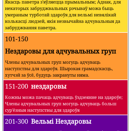
Якасць паветра з'яўляецца прымальным; Аднак, для
некаторых забруджвальных рэчываў можа быць
умераным турботай здароўя для вельмі невялікай
колькасці людзей, якія незвычайна адчувальныя да
забруджвання паветра.
101-150
Нездаровы для адчувальных груп
Члены адчувальных груп могуць адчуваць
наступствы для здароўя. Шырокая грамадскасць,
хутчэй за ўсё, будуць закрануты няма.
151-200
нездаровы
Кожны можа пачаць адчуваць ўздзеянне на здароўе;
Члены адчувальных груп могуць адчуваць больш
сур'ёзныя наступствы для здароўя
201-300
Вельмі Нездаровы