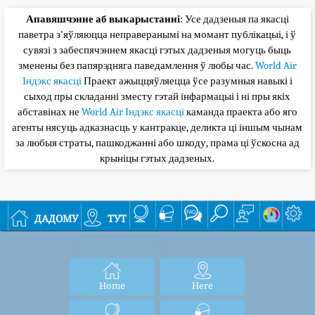
Апавяшчэнне аб выкарыстанні
: Усе дадзеныя па якасці
паветра з'яўляюцца неправеранымі на момант публікацыі, і ў
сувязі з забеспячэннем якасці гэтых дадзеныя могуць быць
зменены без папярэдняга паведамлення ў любы час.
World Air
Індэкс якасці
Праект ажыццяўляецца ўсе разумныя навыкі і
сыход пры складанні зместу гэтай інфармацыі і ні пры якіх
абставінах не
World Air Індэкс якасці
каманда праекта або яго
агенты нясуць адказнасць у кантракце, деликта ці іншым чынам
за любыя страты, пашкоджанні або шкоду, прама ці ўскосна ад
крыніцы гэтых дадзеных.
дадому
тут
Home
Here