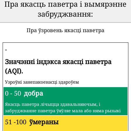
Пра якасць паветра і вымярэнне
забруджвання:
Пра ўзровень якасці паветра
-
Значэнні індэкса якасці паветра
(AQI).
Узроўні занепакоенасці здароўем
0 - 50
добра
Якасць паветра лічыцца здавальняючым, і
забруджванне паветра ўяўляе мала або няма рызыкі
51 -100
ўмераны