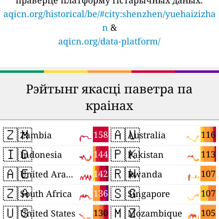
праверце платформу гістарычных даных:
aqicn.org/historical/be/#city:shenzhen/yuehaizizha
n
&
aqicn.org/data-platform/
Рэйтынг якасці паветра па
краінах
🇿🇲
🇦🇺
158
116
Zambia
Australia
🇮🇩
🇵🇰
144
113
Indonesia
Pakistan
🇦🇪
🇷🇼
142
107
United Arab Emirates
Rwanda
🇿🇦
🇸🇬
136
107
South Africa
Singapore
🇺🇸
🇲🇿
130
105
United States
Mozambique