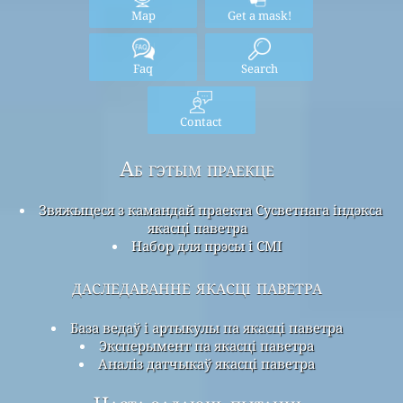
Map
Get a mask!
Faq
Search
Contact
Аб гэтым праекце
Звяжыцеся з камандай праекта Сусветнага індэкса
якасці паветра
Набор для прэсы і СМІ
даследаванне якасці паветра
База ведаў і артыкулы па якасці паветра
Эксперымент па якасці паветра
Аналіз датчыкаў якасці паветра