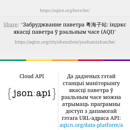
https://aqicn.org/here/be/
Share
: “
Забруджванне паветра 粤海子站: індэкс
якасці паветра ў рэальным часе (AQI)
”
https://aqicn.org/city/shenzhen/yuehaizizhan/be/
Cloud API
Да дадзеных гэтай
станцыі маніторынгу
якасці паветра ў
рэальным часе можна
атрымаць праграмны
доступ з дапамогай
гэтага URL-адраса API:
aqicn.org/data-platform/a