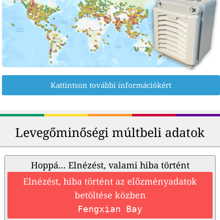
Kattintson további információkért
Levegőminőségi múltbeli adatok
Hoppá... Elnézést, valami hiba történt
Elnézést, hiba történt az előzményadatok
betöltése közben
Fengxian Bay