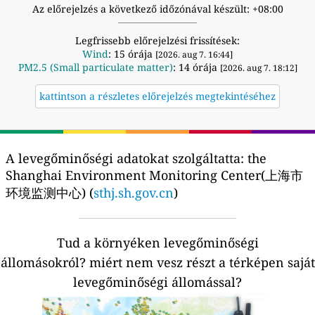
Az előrejelzés a következő időzónával készült: +08:00
Legfrissebb előrejelzési frissítések:
Wind
: 15 órája
[2026. aug 7. 16:44]
PM2.5 (Small particulate matter)
: 14 órája
[2026. aug 7. 18:12]
kattintson a részletes előrejelzés megtekintéséhez
A levegőminőségi adatokat szolgáltatta:
the
Shanghai Environment Monitoring Center(上海市
环境监测中心) (
sthj.sh.gov.cn
)
Tud a környéken levegőminőségi
állomásokról?
miért nem vesz részt a térképen saját
levegőminőségi állomással?