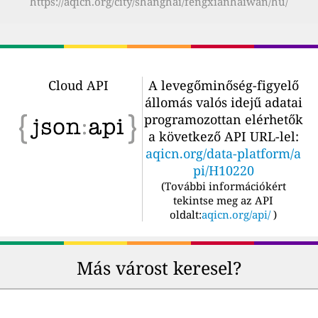
https://aqicn.org/city/shanghai/fengxianhaiwan/hu/
Cloud API
A levegőminőség-figyelő
állomás valós idejű adatai
programozottan elérhetők
a következő API URL-lel:
aqicn.org/data-platform/a
pi/H10220
(
További információkért
tekintse meg az API
oldalt:
aqicn.org/api/
)
Más várost keresel?