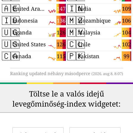
🇦🇪
🇮🇳
147
109
United Arab Emirates
India
🇮🇩
🇲🇿
136
106
Indonesia
Mozambique
🇺🇬
🇲🇾
126
104
Uganda
Malaysia
🇺🇸
🇨🇱
126
102
United States
Chile
🇨🇦
🇵🇰
115
99
Canada
Pakistan
Ranking updated néhány másodperce
(2026. aug 8. 8:07)
Töltse le a valós idejű
levegőminőség-index widgetet: