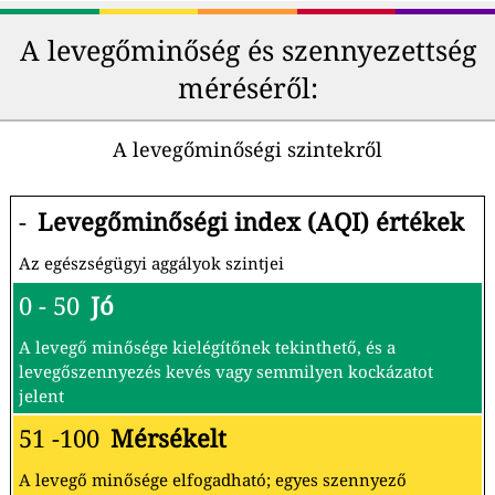
A levegőminőség és szennyezettség
méréséről:
A levegőminőségi szintekről
-
Levegőminőségi index (AQI) értékek
Az egészségügyi aggályok szintjei
0 - 50
Jó
A levegő minősége kielégítőnek tekinthető, és a
levegőszennyezés kevés vagy semmilyen kockázatot
jelent
51 -100
Mérsékelt
A levegő minősége elfogadható; egyes szennyező