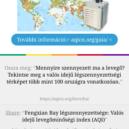
További információ:
> aqicn.org/gaia/ <
Ossza meg: “
Mennyire szennyezett ma a levegő?
Tekintse meg a valós idejű légszennyezettségi
térképet több mint 100 országra vonatkozóan.
”
https://aqicn.org/here/hu/
Share
: “
Fengxian Bay légszennyezettsége: Valós
idejű levegőminőségi index (AQI)
”