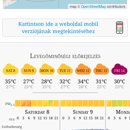
map ©
OpenStreetMap
contributors
Kattintson ide a weboldal mobil
verziójának megtekintéséhez
Levegőminőségi előrejelzés
SAT 8
SUN 9
MON 10
TUE 11
WED 12
THU 13
FRI 14
35°C
27°C
28°C
32°C
34°C
31°C
30°C
27°C
25°C
25°C
27°C
26°C
25°C
23°C
PM
2.5
Saturday 8
Sunday 9
Monda
0
3
6
9
12
15
18
21
0
3
6
9
12
15
18
21
0
3
6
9
óra
Szélsebesség