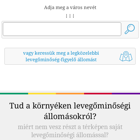
Adja meg a város nevét
↓ ↓ ↓
vagy keressük meg a legközelebbi
levegőminőség-figyelő állomást
Tud a környéken levegőminőségi
állomásokról?
miért nem vesz részt a térképen saját
levegőminőségi állomással?