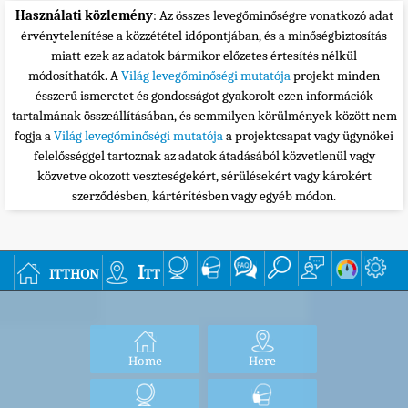
Használati közlemény
: Az összes levegőminőségre vonatkozó adat
érvénytelenítése a közzététel időpontjában, és a minőségbiztosítás
miatt ezek az adatok bármikor előzetes értesítés nélkül
módosíthatók. A
Világ levegőminőségi mutatója
projekt minden
ésszerű ismeretet és gondosságot gyakorolt ezen információk
tartalmának összeállításában, és semmilyen körülmények között nem
fogja a
Világ levegőminőségi mutatója
a projektcsapat vagy ügynökei
felelősséggel tartoznak az adatok átadásából közvetlenül vagy
közvetve okozott veszteségekért, sérülésekért vagy károkért
szerződésben, kártérítésben vagy egyéb módon.
itthon
Itt
Home
Here