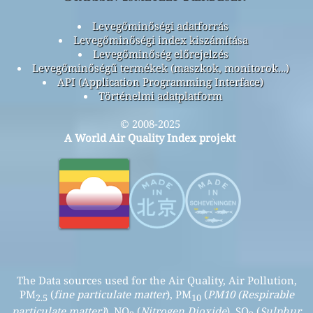
Levegőminőségi adatforrás
Levegőminőségi index kiszámítása
Levegőminőség előrejelzés
Levegőminőségű termékek (maszkok, monitorok…)
API (Application Programming Interface)
Történelmi adatplatform
© 2008-2025
A World Air Quality Index projekt
The Data sources used for the Air Quality, Air Pollution,
PM
(
fine particulate matter
), PM
(
PM10 (Respirable
2.5
10
particulate matter)
), NO
(
Nitrogen Dioxide
), SO
(
Sulphur