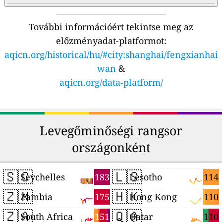
További információért tekintse meg az
előzményadat-platformot:
aqicn.org/historical/hu/#city:shanghai/fengxianhai
wan
&
aqicn.org/data-platform/
Levegőminőségi rangsor
országonként
🇸🇨
🇱🇸
183
114
Seychelles
Lesotho
🇿🇲
🇭🇰
175
110
Zambia
Hong Kong
🇿🇦
🇶🇦
151
110
South Africa
Qatar