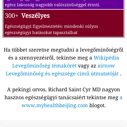
egész lakosság nagyobb valószínűséggel érinti.
300+
Veszélyes
Egészségügyi figyelmeztetés: mindenki súlyos
egészségügyi hatásokat tapasztalhat
Ha többet szeretne megtudni a levegőminőségről
és a szennyezésről, tekintse meg a
Wikipédia
Levegőminőség témakörét
vagy az
airnow
Levegőminőség és egészsége című útmutatóját
.
A pekingi orvos, Richard Saint Cyr MD nagyon
hasznos egészségügyi tanácsaiért tekintse meg
a
www.myhealthbeijing.com
blogot.