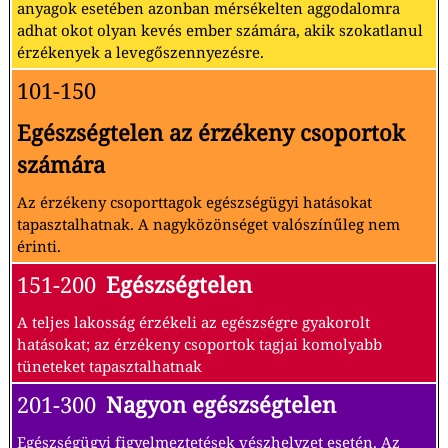
anyagok esetében azonban mérsékelten aggodalomra
adhat okot olyan kevés ember számára, akik szokatlanul
érzékenyek a levegőszennyezésre.
101-150
Egészségtelen az érzékeny csoportok
számára
Az érzékeny csoporttagok egészségügyi hatásokat
tapasztalhatnak. A nagyközönséget valószínűleg nem
érinti.
151-200
Egészségtelen
A teljes lakosság érzékeli az egészségre gyakorolt
hatásokat; az érzékeny csoportok tagjai komolyabb
tüneteket tapasztalhatnak
201-300
Nagyon egészségtelen
Egészségügyi figyelmeztetések vészhelyzet esetén. Az