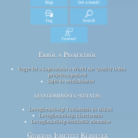
Map
Get a mask!
Faq
Search
Contact
Erről a Projektről
Vegye fel a kapcsolatot a World Air Quality Index
projektcsapatával
Sajtó és médiakészlet
levegőminőség-kutatás
Levegőminőségi Tudásbázis és cikkek
Levegőminőségi kísérletezés
Levegőminőség-érzékelők elemzése
Gyakran Ismételt Kérdések