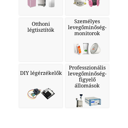
Személyes
Otthoni
levegőminőség-
légtisztítók
monitorok
Professzionális
DIY légérzékelők
levegőminőség-
figyelő
állomások