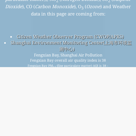
2
2
Dioxide
), CO (
Carbon Monoxide
), O
(
Ozone
) and Weather
3
data in this page are coming from:
Citizen Weather Observer Program (CWOP/APRS)
Shanghai Environment Monitoring Center(上海市环境监
测中心)
Fengxian Bay, Shanghai Air Pollution
Fengxian Bay overall air quality index is 38
Fengxian Bay PM
(fine particulate matter) AQI is 38 -
2.5
Fengxian Bay PM
(PM10 (Respirable particulate matter))
10
AQI is 14 - Fengxian Bay NO
(Nitrogen Dioxide) AQI is 1 -
2
Fengxian Bay SO
(Sulphur Dioxide) AQI is 2 - Fengxian Bay
2
O
(Ozone) AQI is 18 - Fengxian Bay CO (Carbon Monoxide)
3
AQI is 1 -
Iratkozzon fel ingyenes havi levelezőlistánkra, és kap
értesítést, ha új cikkek állnak rendelkezésre.
Beküldés