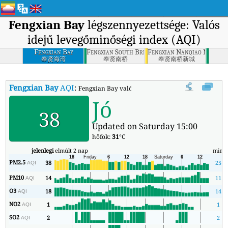
Fengxian Bay
légszennyezettsége: Valós
idejű levegőminőségi index (AQI)
Fengxian Bay
Fengxian South Bridge
Fengxian Nanqiao New Cit
奉贤海湾
奉贤南桥
奉贤南桥新城
Fengxian Bay
AQI
:
Fengxian Bay valós idejű levegőminőségi indexe (AQ
Jó
38
Updated on Saturday 15:00
hőfok:
31
°C
jelenlegi
elmúlt 2 nap
min
PM2.5
38
25
AQI
PM10
14
11
AQI
O3
18
14
AQI
NO2
1
1
AQI
SO2
2
2
AQI