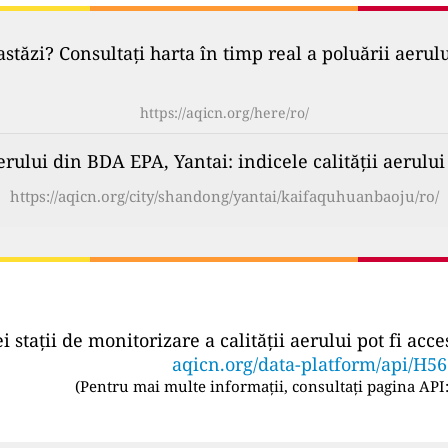
astăzi? Consultați harta în timp real a poluării aerul
https://aqicn.org/here/ro/
rului din BDA EPA, Yantai: indicele calității aerului
https://aqicn.org/city/shandong/yantai/kaifaquhuanbaoju/ro/
ei stații de monitorizare a calității aerului pot fi a
aqicn.org/data-platform/api/H5
(
Pentru mai multe informații, consultați pagina API