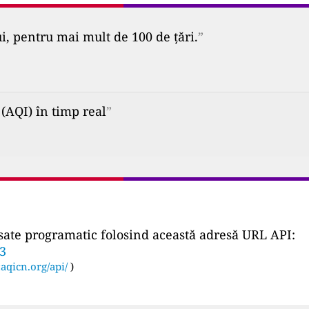
ui, pentru mai mult de 100 de țări.
”
 (AQI) în timp real
”
ccesate programatic folosind această adresă URL API:
63
:
aqicn.org/api/
)