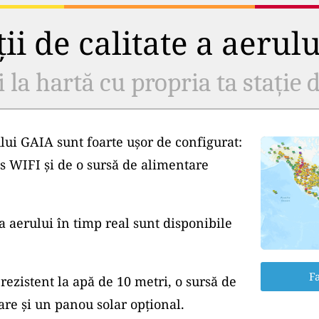
ii de calitate a aerul
i la hartă cu propria ta stație d
lui GAIA sunt foarte ușor de configurat:
s WIFI și de o sursă de alimentare
a aerului în timp real sunt disponibile
Fa
rezistent la apă de 10 metri, o sursă de
e și un panou solar opțional.