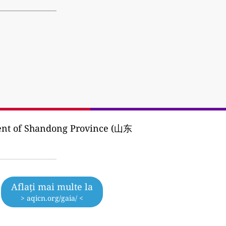
ent of Shandong Province (山东
Aflați mai multe la
> aqicn.org/gaia/ <