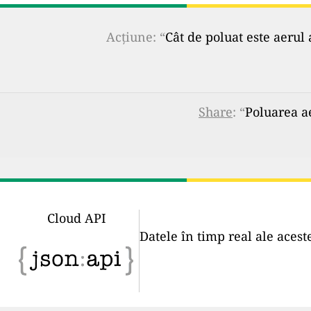
Acțiune: “
Cât de poluat este aerul 
Share
: “
Poluarea ae
Cloud API
Datele în timp real ale acest