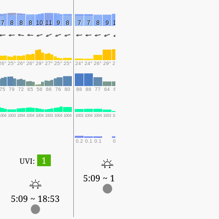
7
8
8
8
10
11
9
8
7
7
8
9
10
9
6
26°
25°
26°
26°
29°
27°
25°
25°
24°
24°
26°
29°
29°
27°
25°
75
79
72
65
56
66
76
80
88
88
77
64
64
71
85
1004
1003
1004
1004
1004
1003
1004
1004
1003
1004
1004
1003
1002
1003
1004
0.2
0.1
0.1
0.1
0.1
1
UVI:
5:09 ~ 18:52
5:09 ~ 18:53