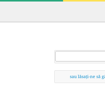
sau lăsați-ne să 