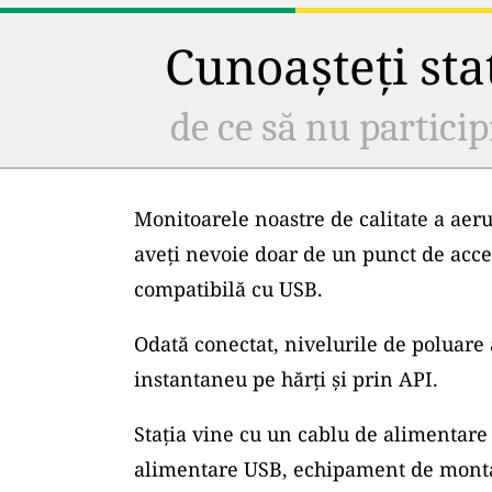
Cunoașteți staț
de ce să nu particip
Monitoarele noastre de calitate a aeru
aveți nevoie doar de un punct de acce
compatibilă cu USB.
Odată conectat, nivelurile de poluare 
instantaneu pe hărți și prin API.
Stația vine cu un cablu de alimentare 
alimentare USB, echipament de montar