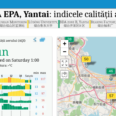
 EPA, Yantai
: indicele calități
n, Yantai
ushan Monitoring Stations, Yantai
Lǔdōng Univertity, Yantai
BDA zone B, Yantai
Bearing Factory
烟台福山区监测站
烟台鲁东大学
烟台开发区B 区
烟台轴承厂
tății aerului (AQI) în timp real al lui BDA EPA, Yantai.
+
un
−
ed on Saturday 1:00
tura:
-
°C
min
max
13
117
13
60
12
97
3
16
3
6
0
0