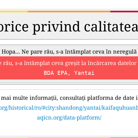
orice privind calitate
Hopa... Ne pare rău, s-a întâmplat ceva în neregulă
 rău, s-a întâmplat ceva greșit la încărcarea datelor 
BDA EPA, Yantai
mai multe informații, consultați platforma de date i
org/historical/ro/#city:shandong/yantai/kaifaquhuan
aqicn.org/data-platform/