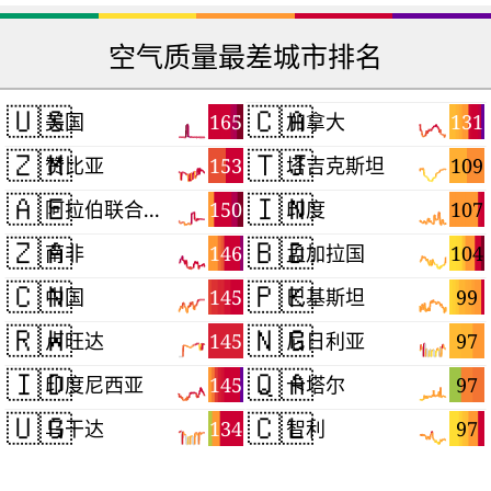
空气质量最差城市排名
🇺🇸
🇨🇦
165
131
美国
加拿大
🇿🇲
🇹🇯
153
109
赞比亚
塔吉克斯坦
🇦🇪
🇮🇳
150
107
阿拉伯联合酋长国
印度
🇿🇦
🇧🇩
146
104
南非
孟加拉国
🇨🇳
🇵🇰
145
99
中国
巴基斯坦
🇷🇼
🇳🇬
145
97
卢旺达
尼日利亚
🇮🇩
🇶🇦
145
97
印度尼西亚
卡塔尔
🇺🇬
🇨🇱
134
97
乌干达
智利