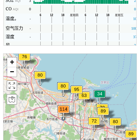
SO2
3
2
AQI
CO
0
0
AQI
温度。
-
10
空气压力
-
1007
湿度
-
37
风
-
2
+
−