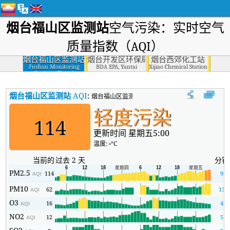
烟台福山区监测站
空气污染：实时空气
质量指数（AQI）
烟台福山区监测站
烟台开发区环保局
烟台西郊化工站
Fushan Monitoring
BDA EPA, Yantai
Xijiao Chemical Station, Yantai
Stations, Yantai
烟台福山区监测站
AQI
:
烟台福山区监测站实时空气质量指数（AQI）。
轻度污染
114
更新时间 星期五5:00
温度:
-
°C
当前的
过去 2 天
分钟
PM2.5
114
9
AQI
PM10
62
13
AQI
O3
16
4
AQI
NO2
12
5
AQI