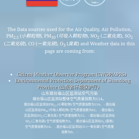
The Data sources used for the Air Quality, Air Pollution,
PM
(
小颗粒物
), PM
(
可吸入颗粒物
), NO
(
二氧化氮
), SO
2.5
10
2
2
(
二氧化硫
), CO (
一氧化碳
), O
(
臭氧
) and Weather data in this
3
page are coming from:
Citizen Weather Observer Program (CWOP/APRS)
Environmental Protection Department of Shandong
Province (山东省环境保护厅)
山东烟台福山区监测站空气污染
烟台福山区监测站整体空气质量指数为114。
烟台福山区监测站PM
(小颗粒物) 空气质量指数为114。 - 烟台福
2.5
山区监测站PM
(可吸入颗粒物) 空气质量指数为62。 - 烟台福山
10
区监测站NO
(二氧化氮) 空气质量指数为12。 - 烟台福山区监测站
2
SO
(二氧化硫) 空气质量指数为3。 - 烟台福山区监测站O
(臭氧)
2
3
空气质量指数为16。 - 烟台福山区监测站CO (一氧化碳) 空气质量
指数为0。 -