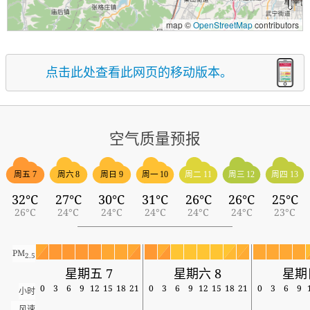
map ©
OpenStreetMap
contributors
点击此处查看此网页的移动版本。
空气质量预报
周五 7
周六 8
周日 9
周一 10
周二 11
周三 12
周四 13
32°C
27°C
30°C
31°C
26°C
26°C
25°C
26°C
24°C
24°C
24°C
24°C
24°C
23°C
PM
2.5
星期五 7
星期六 8
星期
0
3
6
9
12
15
18
21
0
3
6
9
12
15
18
21
0
3
6
9
小时
风速