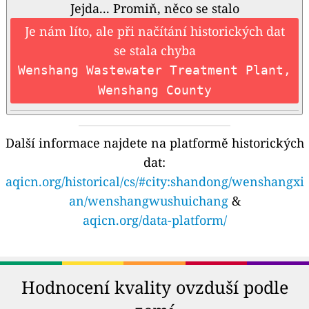
Jejda... Promiň, něco se stalo
Je nám líto, ale při načítání historických dat
se stala chyba
Wenshang Wastewater Treatment Plant,
Wenshang County
Další informace najdete na platformě historických
dat:
aqicn.org/historical/cs/#city:shandong/wenshangxi
an/wenshangwushuichang
&
aqicn.org/data-platform/
Hodnocení kvality ovzduší podle