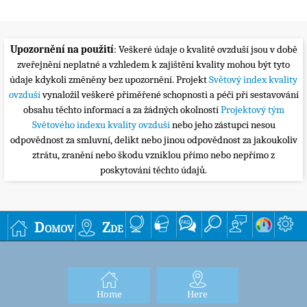
Upozornění na použití
: Veškeré údaje o kvalitě ovzduší jsou v době
zveřejnění neplatné a vzhledem k zajištění kvality mohou být tyto
údaje kdykoli změněny bez upozornění. Projekt
Světový index kvality
ovzduší
vynaložil veškeré přiměřené schopnosti a péči při sestavování
obsahu těchto informací a za žádných okolností
Projektový tým
Světového indexu kvality ovzduší
nebo jeho zástupci nesou
odpovědnost za smluvní, delikt nebo jinou odpovědnost za jakoukoliv
ztrátu, zranění nebo škodu vzniklou přímo nebo nepřímo z
poskytování těchto údajů.
Domov
Zde
Home
Here