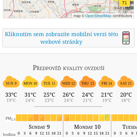
map ©
OpenStreetMap
contributors
Kliknutím sem zobrazíte mobilní verzi této
webové stránky
Předpověď kvality ovzduší
SUN 9
MON 10
TUE 11
WED 12
THU 13
FRI 14
SAT 15
33°C
31°C
25°C
26°C
24°C
21°C
20°C
19°C
24°C
23°C
24°C
21°C
19°C
18°C
PM
2.5
Sunday 9
Monday 10
Tuesd
0
3
6
9
12
15
18
21
0
3
6
9
12
15
18
21
0
3
6
9
hodina