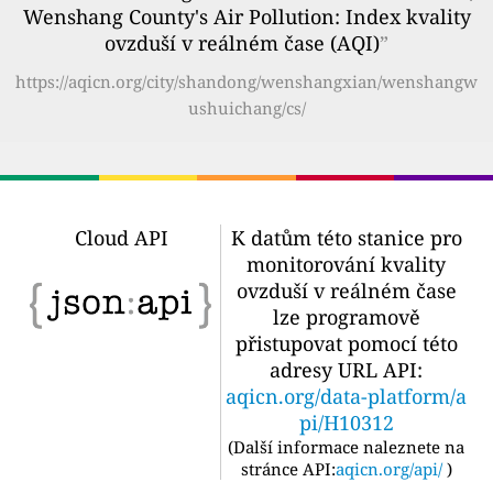
Wenshang County's Air Pollution: Index kvality
ovzduší v reálném čase (AQI)
”
https://aqicn.org/city/shandong/wenshangxian/wenshangw
ushuichang/cs/
Cloud API
K datům této stanice pro
monitorování kvality
ovzduší v reálném čase
lze programově
přistupovat pomocí této
adresy URL API:
aqicn.org/data-platform/a
pi/H10312
(
Další informace naleznete na
stránce API:
aqicn.org/api/
)