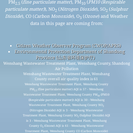
PM
(
fine particulate matter
), PM
(
PM10 (Respirable
2.5
10
particulate matter)
), NO
(
Nitrogen Dioxide
), SO
(
Sulphur
2
2
Dioxide
), CO (
Carbon Monoxide
), O
(
Ozone
) and Weather
3
data in this page are coming from:
Citizen Weather Observer Program (CWOP/APRS)
Environmental Protection Department of Shandong
Province (山东省环境保护厅)
Wenshang Wastewater Treatment Plant, Wenshang County, Shandong
Air Pollution
Wenshang Wastewater Treatment Plant, Wenshang
County overall air quality index is 61
Wenshang Wastewater Treatment Plant, Wenshang County
PM
(fine particulate matter) AQI is 57 - Wenshang
2.5
Wastewater Treatment Plant, Wenshang County PM
(PM10
10
(Respirable particulate matter)) AQI is 30 - Wenshang
Wastewater Treatment Plant, Wenshang County NO
2
(Nitrogen Dioxide) AQI is 3 - Wenshang Wastewater
Treatment Plant, Wenshang County SO
(Sulphur Dioxide) AQI
2
is 3 - Wenshang Wastewater Treatment Plant, Wenshang
County O
(Ozone) AQI is 61 - Wenshang Wastewater
3
Treatment Plant, Wenshang County CO (Carbon Monoxide)