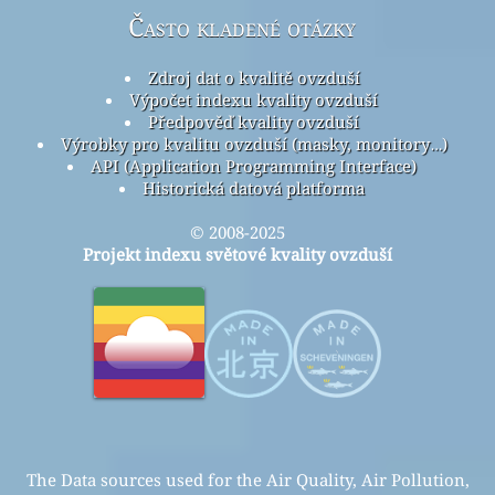
Často kladené otázky
Zdroj dat o kvalitě ovzduší
Výpočet indexu kvality ovzduší
Předpověď kvality ovzduší
Výrobky pro kvalitu ovzduší (masky, monitory…)
API (Application Programming Interface)
Historická datová platforma
© 2008-2025
Projekt indexu světové kvality ovzduší
The Data sources used for the Air Quality, Air Pollution,