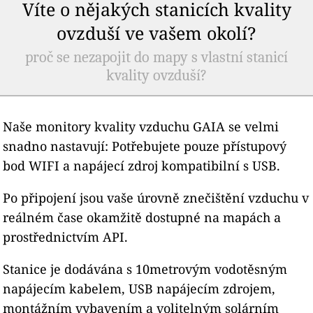
Víte o nějakých stanicích kvality
ovzduší ve vašem okolí?
proč se nezapojit do mapy s vlastní stanicí
kvality ovzduší?
Naše monitory kvality vzduchu GAIA se velmi
snadno nastavují: Potřebujete pouze přístupový
bod WIFI a napájecí zdroj kompatibilní s USB.
Po připojení jsou vaše úrovně znečištění vzduchu v
reálném čase okamžitě dostupné na mapách a
prostřednictvím API.
Stanice je dodávána s 10metrovým vodotěsným
napájecím kabelem, USB napájecím zdrojem,
montážním vybavením a volitelným solárním