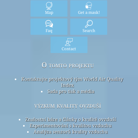
Map
Get a mask!
Faq
Search
Contact
O tomto projektu
Kontaktujte projektový tým World Air Quality
Index
Sada pro tisk a média
výzkum kvality ovzduší
Znalostní báze a články o kvalitě ovzduší
Experimentování s kvalitou vzduchu
Analýza senzorů kvality vzduchu