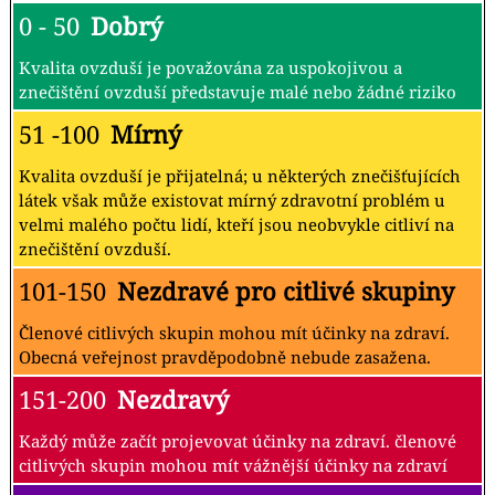
0 - 50
Dobrý
Kvalita ovzduší je považována za uspokojivou a
znečištění ovzduší představuje malé nebo žádné riziko
51 -100
Mírný
Kvalita ovzduší je přijatelná; u některých znečišťujících
látek však může existovat mírný zdravotní problém u
velmi malého počtu lidí, kteří jsou neobvykle citliví na
znečištění ovzduší.
101-150
Nezdravé pro citlivé skupiny
Členové citlivých skupin mohou mít účinky na zdraví.
Obecná veřejnost pravděpodobně nebude zasažena.
151-200
Nezdravý
Každý může začít projevovat účinky na zdraví. členové
citlivých skupin mohou mít vážnější účinky na zdraví