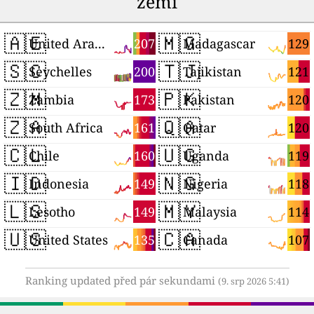
zemí
🇦🇪
🇲🇬
207
129
United Arab Emirates
Madagascar
🇸🇨
🇹🇯
200
121
Seychelles
Tajikistan
🇿🇲
🇵🇰
173
120
Zambia
Pakistan
🇿🇦
🇶🇦
161
120
South Africa
Qatar
🇨🇱
🇺🇬
160
119
Chile
Uganda
🇮🇩
🇳🇬
149
118
Indonesia
Nigeria
🇱🇸
🇲🇾
149
114
Lesotho
Malaysia
🇺🇸
🇨🇦
135
107
United States
Canada
Ranking updated před pár sekundami
(9. srp 2026 5:41)