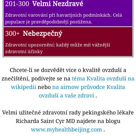
201-300
Velmi Nezdravé
Zdravotní varování při havarijních podmínkách. Celá
populace je pravděpodobněji postižena.
300+
Nebezpečný
Zdravotní upozornění: každý může mít vážnější
zdravotní účinky
Chcete-li se dozvědět více o kvalitě ovzduší a
znečištění, podívejte se na
téma Kvalita ovzduší na
wikipedii
nebo
na airnow průvodce Kvalita
ovzduší a vaše zdraví
.
Velmi užitečné zdravotní rady pekingského lékaře
Richarda Saint Cyr MD najdete na blogu
www.myhealthbeijing.com
.