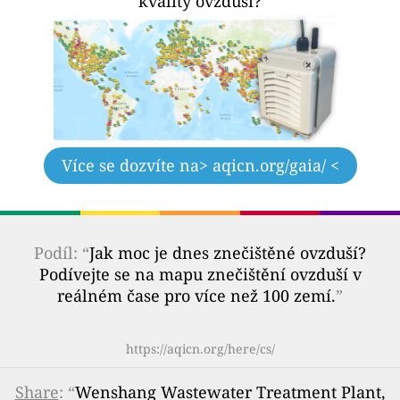
kvality ovzduší?
Více se dozvíte na
> aqicn.org/gaia/ <
Podíl: “
Jak moc je dnes znečištěné ovzduší?
Podívejte se na mapu znečištění ovzduší v
reálném čase pro více než 100 zemí.
”
https://aqicn.org/here/cs/
Share
: “
Wenshang Wastewater Treatment Plant,