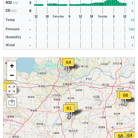
SO2
3
1
AQI
CO
0
0
AQI
Temp
-
10
Pressure
-
1007
Humidity
-
41
Wind
-
1
+
−