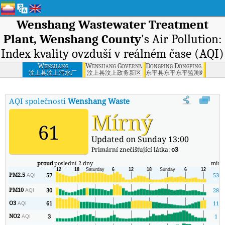
Wenshang Wastewater Treatment
Plant, Wenshang County
's Air Pollution:
Index kvality ovzduší v reálném čase (AQI)
Wenshang
Wenshang Government New District, Wenshan
Dongping Dongping Monito
Wastewater
汶上县汶上污水厂
汶上县汶上政务新区
东平县东平东平监测站
Treatment Plant,
Wenshang County
AQI společnosti
Wenshang Wastewater Treatment Plant, W
Mírný
61
Updated on Sunday 13:00
Primární znečišťující látka:
o3
proud
poslední 2 dny
min
PM2.5
57
53
AQI
PM10
30
28
AQI
O3
61
11
AQI
NO2
3
1
AQI