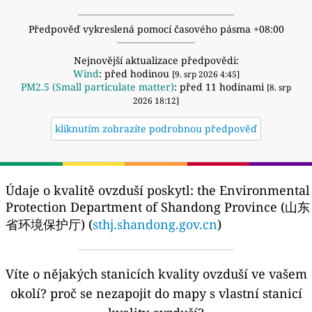
Předpověď vykreslená pomocí časového pásma +08:00
Nejnovější aktualizace předpovědi:
Wind
: před hodinou
[9. srp 2026 4:45]
PM2.5 (Small particulate matter)
: před 11 hodinami
[8. srp
2026 18:12]
kliknutím zobrazíte podrobnou předpověď
Údaje o kvalitě ovzduší poskytl:
the Environmental
Protection Department of Shandong Province (山东
省环境保护厅) (
sthj.shandong.gov.cn
)
Víte o nějakých stanicích kvality ovzduší ve vašem
okolí?
proč se nezapojit do mapy s vlastní stanicí