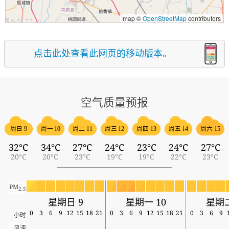
map ©
OpenStreetMap
contributors
点击此处查看此网页的移动版本。
空气质量预报
周日 9
周一 10
周二 11
周三 12
周四 13
周五 14
周六 15
32°C
34°C
27°C
24°C
23°C
24°C
27°C
20°C
20°C
23°C
19°C
19°C
22°C
23°C
PM
2.5
星期日 9
星期一 10
星期二
0
3
6
9
12
15
18
21
0
3
6
9
12
15
18
21
0
3
6
9
小时
风速