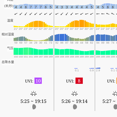
(米/秒)
4
4
6
7
7
7
6
5
4
3
3
4
4
4
4
5
4
5
6
6
温度
21°
20°
23°
29°
32°
32°
26°
22°
20°
20°
23°
30°
33°
34°
30°
26°
24°
24°
24°
27°
相对湿度
59
69
57
34
29
30
41
73
92
96
87
58
49
44
58
82
94
89
86
74
气压
1010
1010
1011
1011
1009
1007
1008
1009
1009
1008
1009
1008
1006
1005
1004
1006
1005
1005
1005
1006
1
总降水量
0.1
0.9
2.9
0.1
10
8
UVI:
UVI:
UVI:
5:25 ~ 19:15
5:26 ~ 19:14
5:27 ~