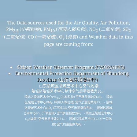
The Data sources used for the Air Quality, Air Pollution,
PM
(
小颗粒物
), PM
(
可吸入颗粒物
), NO
(
二氧化氮
), SO
2.5
10
2
2
(
二氧化硫
), CO (
一氧化碳
), O
(
臭氧
) and Weather data in this
3
page are coming from:
Citizen Weather Observer Program (CWOP/APRS)
Environmental Protection Department of Shandong
Province (山东省环境保护厅)
山东陵城区陵城艺术中心空气污染
陵城区陵城艺术中心整体空气质量指数为51。
陵城区陵城艺术中心PM
(小颗粒物) 空气质量指数为34。 - 陵城
2.5
区陵城艺术中心PM
(可吸入颗粒物) 空气质量指数为27。 - 陵城
10
区陵城艺术中心NO
(二氧化氮) 空气质量指数为3。 - 陵城区陵城
2
艺术中心SO
(二氧化硫) 空气质量指数为4。 - 陵城区陵城艺术中心
2
O
(臭氧) 空气质量指数为51。 - 陵城区陵城艺术中心CO (一氧化
3
碳) 空气质量指数为0。 -