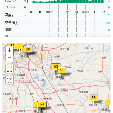
SO2
4
2
AQI
CO
0
0
AQI
温度。
-
27
空气压力
-
1008
湿度
-
58
风
-
3
+
−