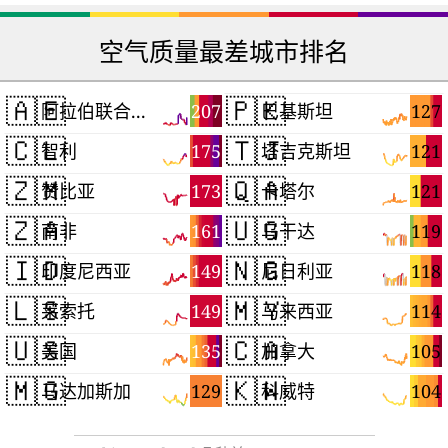
空气质量最差城市排名
🇦🇪
🇵🇰
207
127
阿拉伯联合酋长国
巴基斯坦
🇨🇱
🇹🇯
175
121
智利
塔吉克斯坦
🇿🇲
🇶🇦
173
121
赞比亚
卡塔尔
🇿🇦
🇺🇬
161
119
南非
乌干达
🇮🇩
🇳🇬
149
118
印度尼西亚
尼日利亚
🇱🇸
🇲🇾
149
114
莱索托
马来西亚
🇺🇸
🇨🇦
135
105
美国
加拿大
🇲🇬
🇰🇼
129
104
马达加斯加
科威特