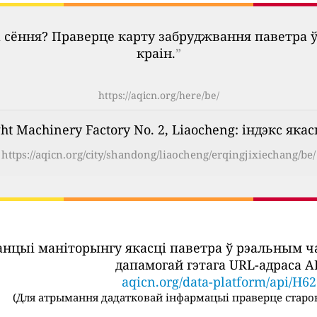
 сёння? Праверце карту забруджвання паветра 
краін.
”
https://aqicn.org/here/be/
t Machinery Factory No. 2, Liaocheng: індэкс яка
https://aqicn.org/city/shandong/liaocheng/erqingjixiechang/be/
танцыі маніторынгу якасці паветра ў рэальным 
дапамогай гэтага URL-адраса AP
aqicn.org/data-platform/api/H6
(
Для атрымання дадатковай інфармацыі праверце старон