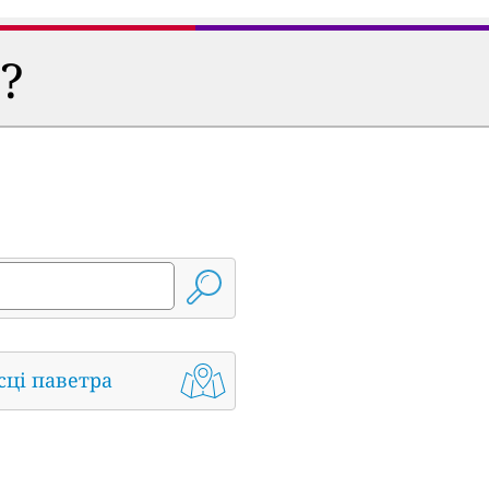
?
сці паветра