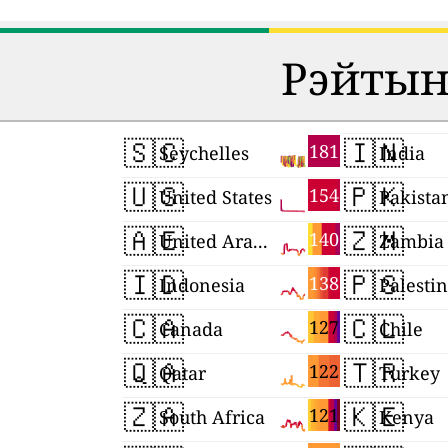
Рэйтынг
🇸🇨
🇮🇳
181
Seychelles
India
🇺🇸
🇵🇰
154
United States
Pakista
🇦🇪
🇿🇲
140
United Arab Emirates
Zambia
🇮🇩
🇵🇸
138
Indonesia
Palesti
🇨🇦
🇨🇱
127
Canada
Chile
🇶🇦
🇹🇷
122
Qatar
Turkey
🇿🇦
🇰🇪
121
South Africa
Kenya