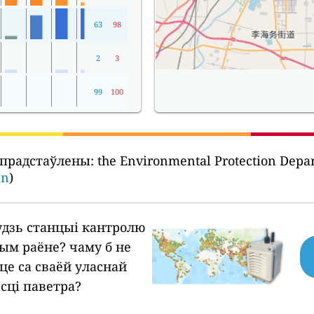
63
98
2
3
99
100
 прадстаўлены:
the Environmental Protection Depa
cn
)
будзь станцыі кантролю
шым раёне?
чаму б не
це са сваёй уласнай
сці паветра?