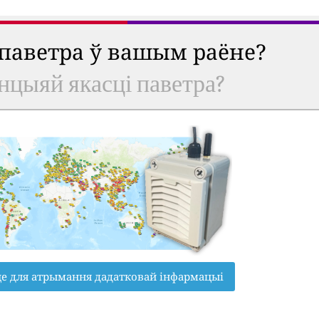
 паветра ў вашым раёне?
анцыяй якасці паветра?
це для атрымання дадатковай інфармацыі