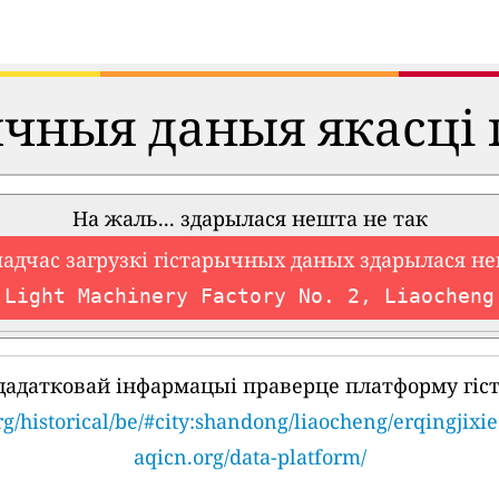
ычныя даныя якасці 
На жаль... здарылася нешта не так
падчас загрузкі гістарычных даных здарылася не
Light Machinery Factory No. 2, Liaocheng
дадатковай інфармацыі праверце платформу гіс
rg/historical/be/#city:shandong/liaocheng/erqingjixi
aqicn.org/data-platform/