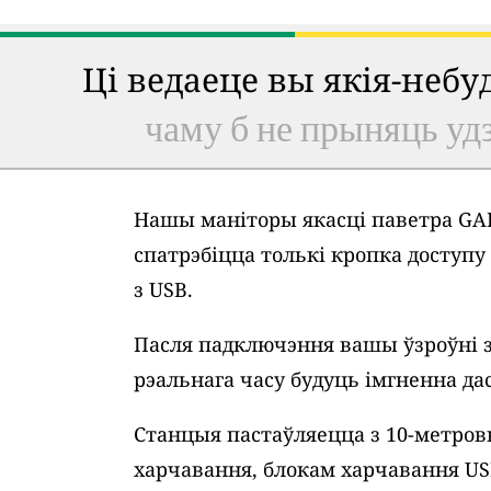
Ці ведаеце вы якія-неб
чаму б не прыняць удз
Нашы маніторы якасці паветра GAI
спатрэбіцца толькі кропка доступ
з USB.
Пасля падключэння вашы ўзроўні 
рэальнага часу будуць імгненна дас
Станцыя пастаўляецца з 10-метро
харчавання, блокам харчавання U