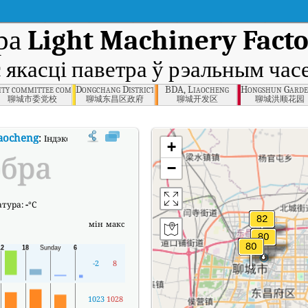
тра
Light Machinery Facto
 якасці паветра ў рэальным час
Dongchangfu District
ity committee communist party school, Liaocheng
Dongchang District Government, Liaocheng
BDA, Liaocheng
Hongshun Garde
聊城市委党校
聊城东昌区政府
聊城开发区
聊城洪顺花园
iaocheng
:
Індэкс якасці паветра Light Machinery Factory No. 2, Liaocheng 
+
обра
−
атура:
-
°C
мін
макс
-2
8
1023
1028