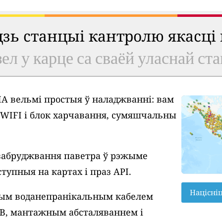
удзь станцыі кантролю якасці
ел у карце са сваёй уласнай ст
A вельмі простыя ў наладжванні: вам
у WIFI і блок харчавання, сумяшчальны
забруджвання паветра ў рэжыме
тупныя на картах і праз API.
Націсні
вым воданепранікальным кабелем
SB, мантажным абсталяваннем і