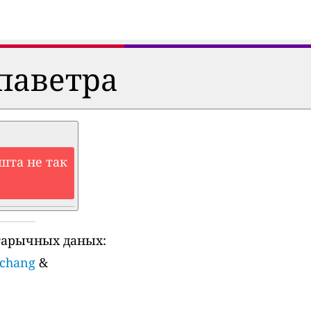
паветра
шта не так
тарычных даных:
echang
&