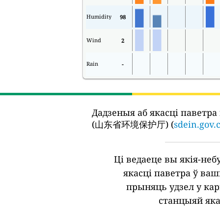
Humidity
98
Wind
2
Rain
-
Дадзеныя аб якасці паветра
(山东省环境保护厅) (
sdein.gov.
Ці ведаеце вы якія-не
якасці паветра ў ва
прыняць удзел у кар
станцыяй яка