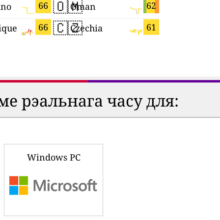
🇴🇲
🇭🇺
66
62
ino
Oman
Hungary
🇨🇿
🇧🇦
66
61
ique
Czechia
ме рэальнага часу для:
Windows PC