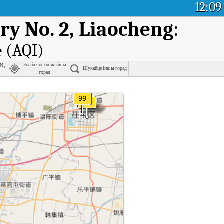
12:09
ry No. 2, Liaocheng
:
е (AQI)
n, Liaocheng
Знайдзіце бліжэйшы
Шукайце іншы горад
горад
у рэальным часе (AQI).