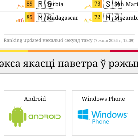
🇷🇸
🇸🇲
89
73
Serbia
San Mar
🇲🇬
🇲🇿
85
72
Madagascar
Mozamb
Ranking updated некалькі секунд таму
(7 жнів 2026 г., 12:09)
кса якасці паветра ў рэжы
Android
Windows Phone