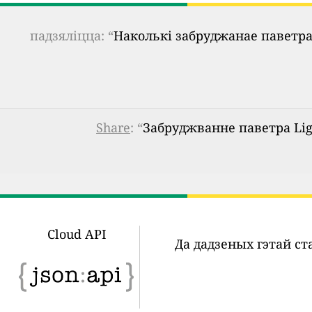
падзяліцца: “
Наколькі забруджанае паветра
Share
: “
Забруджванне паветра Ligh
Cloud API
Да дадзеных гэтай с