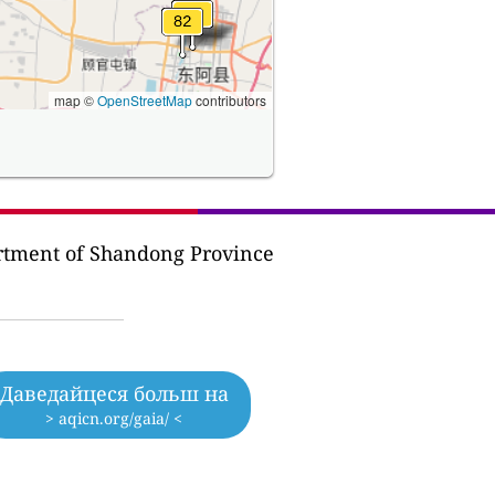
map ©
OpenStreetMap
contributors
rtment of Shandong Province
Даведайцеся больш на
> aqicn.org/gaia/ <