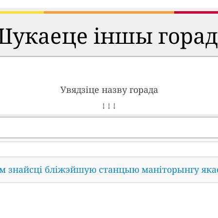
Шукаеце іншы горад
Увядзіце назву горада
↓ ↓ ↓
ам знайсці бліжэйшую станцыю маніторынгу яка