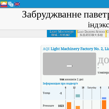
Забруджванне паве
індэкс
Light Machinery
Liao Dadong School, 
C
Factory No. 2,
聊城二轻机械厂
东昌府区聊大东校
Liaocheng
AQI
Light Machinery Factory No. 2, L
-
д
-
тэмпер
ток
апошнія 2 дні
Інфармацыя пра надвор'е
Temp
-1
Pressure
1023