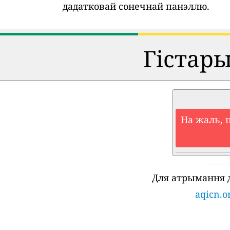
дадатковай сонечнай панэллю.
Гістар
На жаль, 
Для атрымання 
aqicn.o