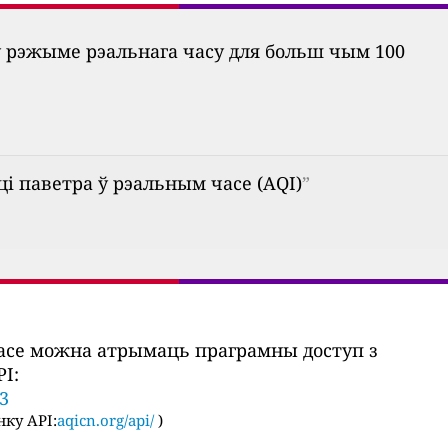
ў рэжыме рэальнага часу для больш чым 100
сці паветра ў рэальным часе (AQI)
”
часе можна атрымаць праграмны доступ з
I:
23
ку API:
aqicn.org/api/
)