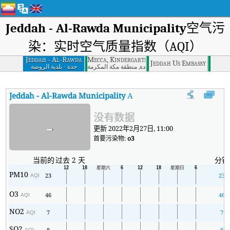
Jeddah - Al-Rawda Municipality
空气污
染：实时空气质量指数（AQI）
Jeddah - Al-Rawda
Mecca, Kindergarten - Jeddah
Jeddah Us Embassy
Municipality
الروضة -جدة, منطقة مكة المكرمة
جدة - بلدية الروضة
Jeddah - Al-Rawda Municipality
AQI
:
Jeddah - Al-Rawda Mun
没有数据
-
更新 2022年2月27日, 11:00
首要污染物:
o3
当前的
过去 2 天
分钟
PM10
23
23
AQI
O3
46
46
AQI
NO2
7
7
AQI
SO2
8
8
AQI