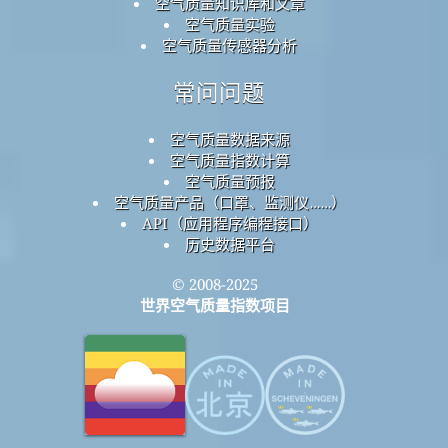
历史数据平台
© 2008-2025
世界空气质量指数项目
The Data sources used for the Air Quality, Air Pollution,
PM
(
小颗粒物
), PM
(
可吸入颗粒物
), NO
(
二氧化氮
), SO
2.5
10
2
2
(
二氧化硫
), CO (
一氧化碳
), O
(
臭氧
) and Weather data in this
3
page are coming from:
Citizen Weather Observer Program (CWOP/APRS)
Saudi Arabia General Authority for Meteorology and