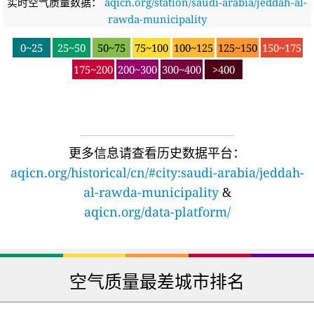
aqicn.org/historical/cn/#city:saudi-arabia/jeddah-
al-rawda-municipality
&
aqicn.org/data-platform/
空气质量最差城市排名
下载 及时更新 空气质量指数 插件
iPhone & iPad
Android