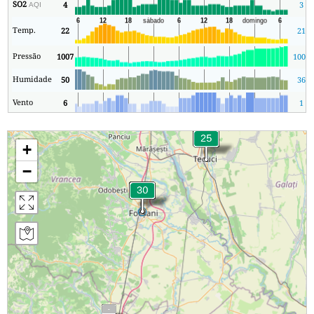
SO2
4
3
AQI
Temp.
22
21
Pressão
1007
1000
Humidade
50
36
Vento
6
1
+
−