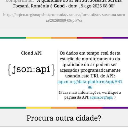
Focșani, Roménia é
Good
- dom., 9 ago 2026 08:00
”
https://aqicn.org/snapshot/romania/vrancea/focsani/str.-soseaua-suru
ia/20260809-08/pt/?cs
Cloud API
Os dados em tempo real desta
estação de monitoramento da
qualidade do ar podem ser
acessados programaticamente
usando este URL de API:
aqicn.org/data-platform/api/H41
96
(
Para mais informações, verifique a
página da API:
aqicn.org/api/
)
Procura outra cidade?