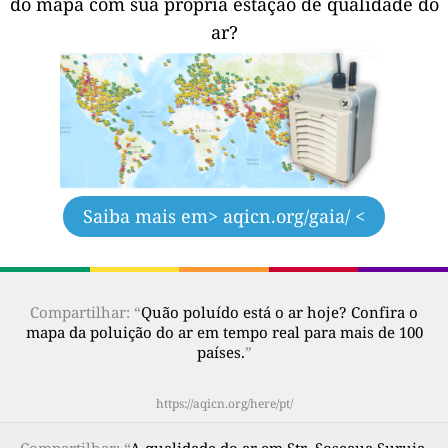
do mapa com sua própria estação de qualidade do
ar?
Saiba mais em
> aqicn.org/gaia/ <
Compartilhar: “
Quão poluído está o ar hoje? Confira o
mapa da poluição do ar em tempo real para mais de 100
países.
”
https://aqicn.org/here/pt/
Compartilhar
: “
A qualidade do ar em Str. Soseaua Suruia,