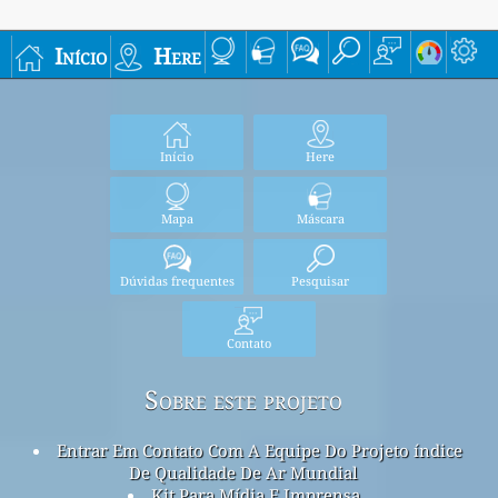
Início
Here
Início
Here
Mapa
Máscara
Dúvidas frequentes
Pesquisar
Contato
Sobre este projeto
Entrar Em Contato Com A Equipe Do Projeto índice
De Qualidade De Ar Mundial
Kit Para Mídia E Imprensa