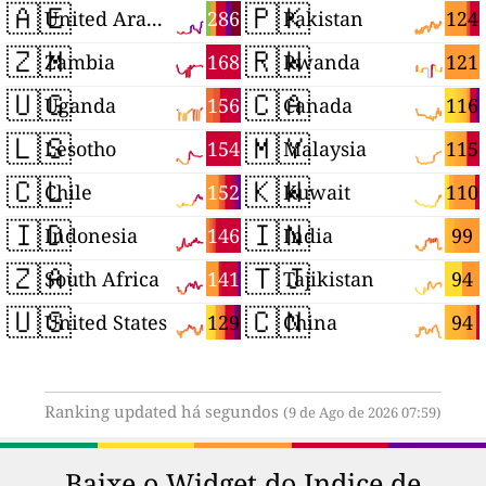
🇦🇪
🇵🇰
286
124
United Arab Emirates
Pakistan
🇿🇲
🇷🇼
168
121
Zambia
Rwanda
🇺🇬
🇨🇦
156
116
Uganda
Canada
🇱🇸
🇲🇾
154
115
Lesotho
Malaysia
🇨🇱
🇰🇼
152
110
Chile
Kuwait
🇮🇩
🇮🇳
146
99
Indonesia
India
🇿🇦
🇹🇯
141
94
South Africa
Tajikistan
🇺🇸
🇨🇳
129
94
United States
China
Ranking updated há segundos
(9 de Ago de 2026 07:59)
Baixe o Widget do Indice de