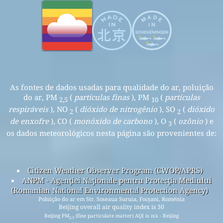
As fontes de dados usadas para qualidade do ar, poluição
do ar, PM
(
partículas finas
), PM
(
partículas
2,5
10
respiráveis
), NO
(
dióxido de nitrogênio
), SO
(
dióxido
2
2
de enxofre
), CO (
monóxido de carbono
), O
(
ozônio
) e
3
os dados meteorológicos nesta página são provenientes de:
Citizen Weather Observer Program (CWOP/APRS)
ANPM - Agenţiei Naţionale pentru Protecţia Mediului
(Romanian National Environmental Protection Agency)
Poluição do ar em Str. Soseaua Suruia, Focșani, Roménia
Beijing overall air quality index is 30
Beijing PM
(fine particulate matter) AQI is n/a - Beijing
2.5