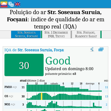
Poluição do ar
Str. Soseaua Suruia,
Focșani
: índice de qualidade do ar em
tempo real (IQA)
Str. Soseaua
Str. 1 Decembrie
Str. Focsani,
Suruia, Focsani
1918, Tecuci
Ramnicu Sarat
IQA de
Str. Soseaua Suruia, Focșani
:
Índice de Qualidade do Ar (IQ
Good
30
Updated on domingo 8:00
poluente primário:
o3
atual
últimos 2 dias
min
PM10
11
11
AQI
O3
30
13
AQI
NO2
3
2
AQI