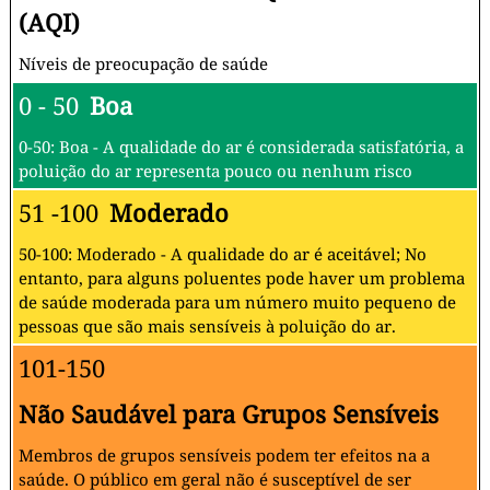
(AQI)
Níveis de preocupação de saúde
0 - 50
Boa
0-50: Boa - A qualidade do ar é considerada satisfatória, a
poluição do ar representa pouco ou nenhum risco
51 -100
Moderado
50-100: Moderado - A qualidade do ar é aceitável; No
entanto, para alguns poluentes pode haver um problema
de saúde moderada para um número muito pequeno de
pessoas que são mais sensíveis à poluição do ar.
101-150
Não Saudável para Grupos Sensíveis
Membros de grupos sensíveis podem ter efeitos na a
saúde. O público em geral não é susceptível de ser