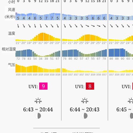
0
3
6
9
12
15
18
21
0
3
6
9
12
15
18
21
0
3
6
9
小时
风速
(米/秒)
5
4
4
6
5
7
7
5
4
3
3
3
5
6
6
6
4
3
3
3
温度
21°
20°
19°
25°
31°
30°
26°
23°
21°
21°
20°
25°
29°
28°
25°
22°
21°
20°
20°
24°
相对湿度
72
78
83
54
34
39
51
67
76
80
82
57
47
55
67
79
86
88
90
60
气压
1020
1020
1020
1020
1019
1018
1018
1018
1018
1017
1017
1017
1017
1016
1016
1017
1017
1016
1017
1017
1
9
8
UVI:
UVI:
UVI:
6:43 ~ 20:44
6:44 ~ 20:43
6:45 ~