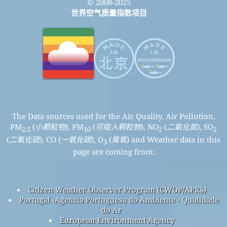
© 2008-2025
世界空气质量指数项目
The Data sources used for the Air Quality, Air Pollution,
PM
(
小颗粒物
), PM
(
可吸入颗粒物
), NO
(
二氧化氮
), SO
2.5
10
2
2
(
二氧化硫
), CO (
一氧化碳
), O
(
臭氧
) and Weather data in this
3
page are coming from:
Citizen Weather Observer Program (CWOP/APRS)
Portugal -Agencia Portuguesa do Ambiente - Qualidade
do Ar
European Environment Agency