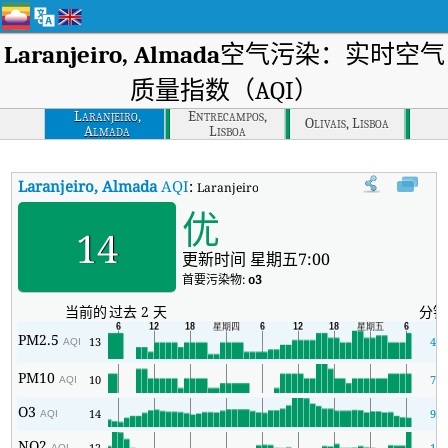
Laranjeiro, Almada
空气污染：实时空气
质量指数（AQI）
Laranjeiro,
Entrecampos,
Olivais, Lisboa
Almada
Lisboa
Laranjeiro, Almada
AQI
:
Laranjeiro, Almada实时空气质量指数（AQI
优
14
更新时间 星期五7:00
首要污染物:
o3
当前的
过去 2 天
分钟
PM2.5
13
4
AQI
PM10
10
7
AQI
O3
14
9
AQI
NO2
12
1
AQI