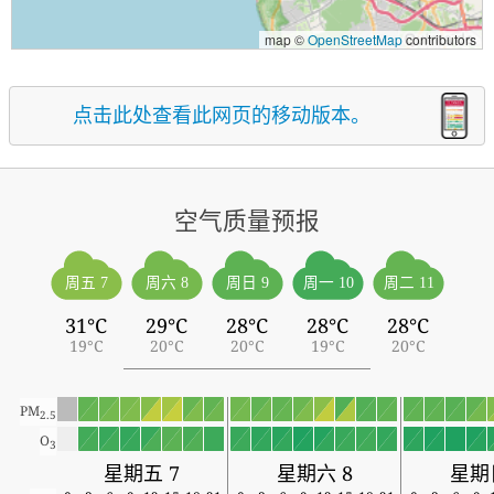
map ©
OpenStreetMap
contributors
点击此处查看此网页的移动版本。
空气质量预报
周五 7
周六 8
周日 9
周一 10
周二 11
31°C
29°C
28°C
28°C
28°C
19°C
20°C
20°C
19°C
20°C
PM
2.5
O
3
星期五 7
星期六 8
星期