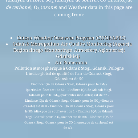
2
de carbone
), O
(
ozone
) and Weather data in this page are
3
coming from:
Citizen Weather Observer Program (CWOP/APRS)
Gdańsk Metropolitan Air Quality Monitoring (Agencja
Eegionalnego Monitoringu Atmosfery Aglomeracji
Gdańskiej)
Air Pomerania
Pollution atmosphérique à Gdansk Stogi, Gdansk, Pologne
L'indice global de qualité de l'air de Gdansk Stogi,
Gdansk est de 50
L'indince IQA de Gdansk Stogi, Gdansk pour le PM
2.5
(particules fines) est de 50 - L'indince IQA de Gdansk Stogi,
Gdansk pour le PM
(particules inhalables) est de 22 -
10
L'indince IQA de Gdansk Stogi, Gdansk pour le NO
(dioxyde
2
d'azote) est de 8 - L'indince IQA de Gdansk Stogi, Gdansk pour
le SO
(dioxyde de soufre) est de 1 - L'indince IQA de Gdansk
2
Stogi, Gdansk pour le O
(ozone) est de n/a - L'indince IQA de
3
Gdansk Stogi, Gdansk pour le CO (monoxyde de carbone) est
de n/a -