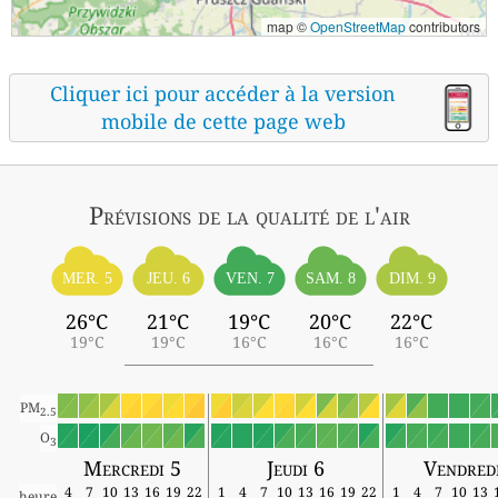
map ©
OpenStreetMap
contributors
Cliquer ici pour accéder à la version
mobile de cette page web
Prévisions
de la qualité de l'air
MER. 5
JEU. 6
VEN. 7
SAM. 8
DIM. 9
26°C
21°C
19°C
20°C
22°C
19°C
19°C
16°C
16°C
16°C
PM
2.5
O
3
Mercredi 5
Jeudi 6
Vendred
4
7
10
13
16
19
22
1
4
7
10
13
16
19
22
1
4
7
10
13
heure