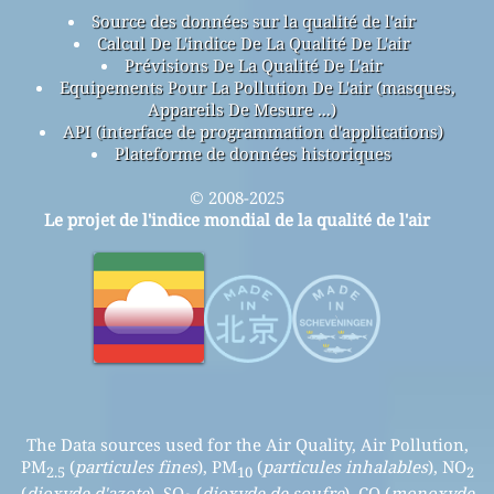
Source des données sur la qualité de l'air
Calcul De L'indice De La Qualité De L'air
Prévisions De La Qualité De L'air
Equipements Pour La Pollution De L'air (masques,
Appareils De Mesure ...)
API (interface de programmation d'applications)
Plateforme de données historiques
© 2008-2025
Le projet de l'indice mondial de la qualité de l'air
The Data sources used for the Air Quality, Air Pollution,
PM
(
particules fines
), PM
(
particules inhalables
), NO
2.5
10
2
(
dioxyde d'azote
), SO
(
dioxyde de soufre
), CO (
monoxyde