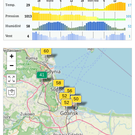
Temp.
29
17
Pression
1013
1013
Humidité
58
52
Vent
4
1
+
−