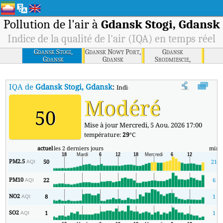
Pollution de l'air à
Gdansk Stogi, Gdansk
Indice de la qualité de l'air (IQA) en temps réel
Gdansk Stogi,
Gdansk Nowy Port,
Gdansk
Gdansk
Gdansk
Srodmiescie,
Gdansk
IQA de
Gdansk Stogi, Gdansk
:
Indice de la qualité de l'air (IQA) à G
Modéré
50
Mise à jour Mercredi, 5 Aou. 2026 17:00
température:
29
°C
actuel
les 2 derniers jours
min
PM2.5
50
21
AQI
PM10
22
6
AQI
NO2
8
1
AQI
SO2
1
1
AQI