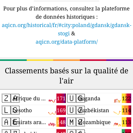
Pour plus d’informations, consultez la plateforme
de données historiques :
aqicn.org/historical/fr/#city:poland/gdansk/gdansk-
stogi
&
aqicn.org/data-platform/
Classements basés sur la qualité de
l'air
🇿🇦
🇺🇬
171
122
Afrique du Sud
Ouganda
🇱🇸
🇺🇿
169
114
Lesotho
Ouzbékistan
🇦🇪
🇲🇿
148
113
Émirats arabes unis
Mozambique