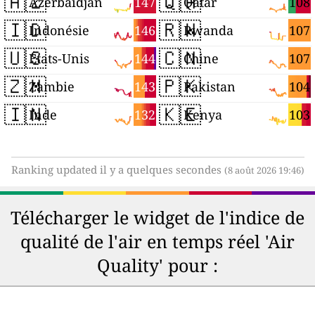
🇦🇿
🇶🇦
147
108
Azerbaïdjan
Qatar
🇮🇩
🇷🇼
146
107
Indonésie
Rwanda
🇺🇸
🇨🇳
144
107
États-Unis
Chine
🇿🇲
🇵🇰
143
104
Zambie
Pakistan
🇮🇳
🇰🇪
132
103
Inde
Kenya
Ranking updated il y a quelques secondes
(8 août 2026 19:46)
Télécharger le widget de l'indice de
qualité de l'air en temps réel 'Air
Quality' pour :