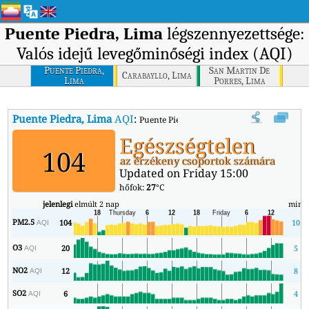
Puente Piedra, Lima
légszennyezettsége:
Valós idejű levegőminőségi index (AQI)
Puente Piedra,
San Martin De
Carabayllo, Lima
Lima
Porres, Lima
Puente Piedra, Lima
AQI
:
Puente Piedra, Lima valós idejű levegőminő
Egészségtelen
104
az érzékeny csoportok számára
Updated on Friday 15:00
hőfok:
27
°C
jelenlegi
elmúlt 2 nap
min
PM2.5
104
10
AQI
O3
20
5
AQI
NO2
12
8
AQI
SO2
6
4
AQI