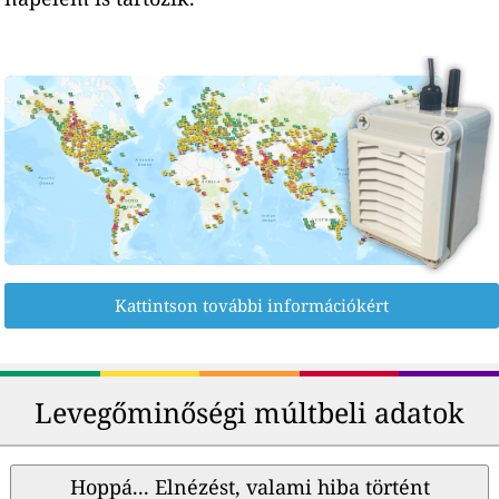
Kattintson további információkért
Levegőminőségi múltbeli adatok
Hoppá... Elnézést, valami hiba történt