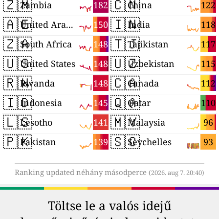
🇿🇲
🇨🇳
182
122
Zambia
China
🇦🇪
🇮🇳
150
118
United Arab Emirates
India
🇿🇦
🇹🇯
148
117
South Africa
Tajikistan
🇺🇸
🇺🇿
148
115
United States
Uzbekistan
🇷🇼
🇨🇦
148
112
Rwanda
Canada
🇮🇩
🇶🇦
145
110
Indonesia
Qatar
🇱🇸
🇲🇾
141
96
Lesotho
Malaysia
🇵🇰
🇸🇨
139
93
Pakistan
Seychelles
Ranking updated néhány másodperce
(2026. aug 7. 20:40)
Töltse le a valós idejű