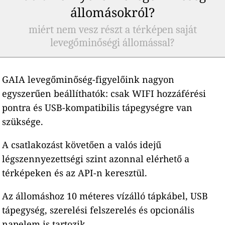
állomásokról?
miért nem vesz részt a térképen saját
levegőminőségi állomással?
GAIA levegőminőség-figyelőink nagyon
egyszerűen beállíthatók: csak WIFI hozzáférési
pontra és USB-kompatibilis tápegységre van
szüksége.
A csatlakozást követően a valós idejű
légszennyezettségi szint azonnal elérhető a
térképeken és az API-n keresztül.
Az állomáshoz 10 méteres vízálló tápkábel, USB
tápegység, szerelési felszerelés és opcionális
napelem is tartozik.