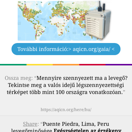
További információ:
> aqicn.org/gaia/ <
Ossza meg: “
Mennyire szennyezett ma a levegő?
Tekintse meg a valós idejű légszennyezettségi
térképet több mint 100 országra vonatkozóan.
”
https://aqicn.org/here/hu/
Share
: “
Puente Piedra, Lima, Peru
levegőminősége
Egészségtelen az érzékeny