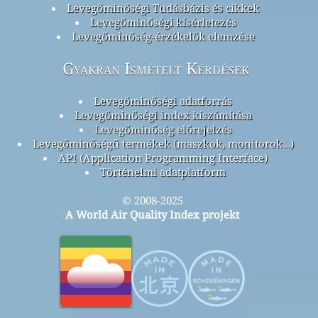
Levegőminőségi Tudásbázis és cikkek
Levegőminőségi kísérletezés
Levegőminőség-érzékelők elemzése
Gyakran Ismételt Kérdések
Levegőminőségi adatforrás
Levegőminőségi index kiszámítása
Levegőminőség előrejelzés
Levegőminőségű termékek (maszkok, monitorok…)
API (Application Programming Interface)
Történelmi adatplatform
© 2008-2025
A World Air Quality Index projekt