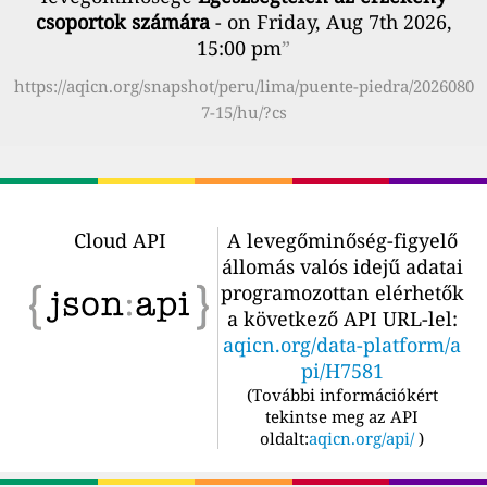
csoportok számára
- on Friday, Aug 7th 2026,
15:00 pm
”
https://aqicn.org/snapshot/peru/lima/puente-piedra/2026080
7-15/hu/?cs
Cloud API
A levegőminőség-figyelő
állomás valós idejű adatai
programozottan elérhetők
a következő API URL-lel:
aqicn.org/data-platform/a
pi/H7581
(
További információkért
tekintse meg az API
oldalt:
aqicn.org/api/
)