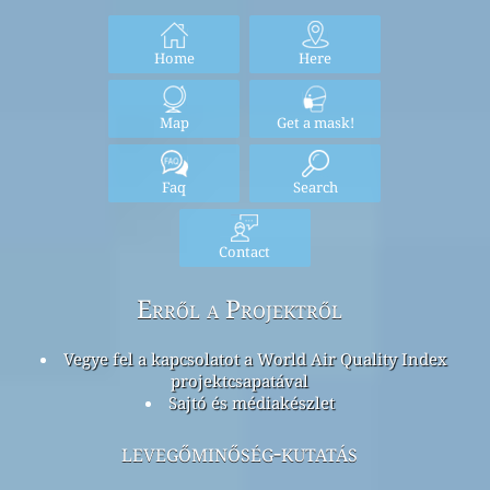
Home
Here
Map
Get a mask!
Faq
Search
Contact
Erről a Projektről
Vegye fel a kapcsolatot a World Air Quality Index
projektcsapatával
Sajtó és médiakészlet
levegőminőség-kutatás