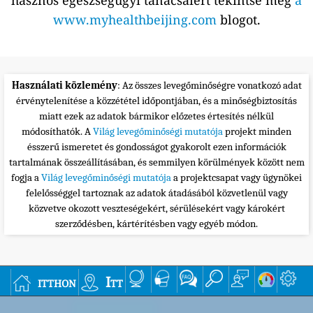
hasznos egészségügyi tanácsaiért tekintse meg
a
www.myhealthbeijing.com
blogot.
Használati közlemény
: Az összes levegőminőségre vonatkozó adat
érvénytelenítése a közzététel időpontjában, és a minőségbiztosítás
miatt ezek az adatok bármikor előzetes értesítés nélkül
módosíthatók. A
Világ levegőminőségi mutatója
projekt minden
ésszerű ismeretet és gondosságot gyakorolt ezen információk
tartalmának összeállításában, és semmilyen körülmények között nem
fogja a
Világ levegőminőségi mutatója
a projektcsapat vagy ügynökei
felelősséggel tartoznak az adatok átadásából közvetlenül vagy
közvetve okozott veszteségekért, sérülésekért vagy károkért
szerződésben, kártérítésben vagy egyéb módon.
itthon
Itt