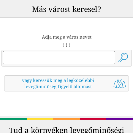
Más várost keresel?
Adja meg a város nevét
↓ ↓ ↓
vagy keressük meg a legközelebbi
levegőminőség-figyelő állomást
Tud a környéken levegőminőségi