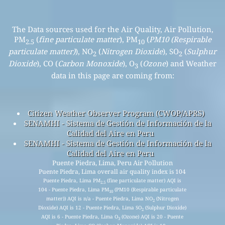
The Data sources used for the Air Quality, Air Pollution,
PM
(
fine particulate matter
), PM
(
PM10 (Respirable
2.5
10
particulate matter)
), NO
(
Nitrogen Dioxide
), SO
(
Sulphur
2
2
Dioxide
), CO (
Carbon Monoxide
), O
(
Ozone
) and Weather
3
data in this page are coming from:
Citizen Weather Observer Program (CWOP/APRS)
SENAMHI - Sistema de Gestión de Información de la
Calidad del Aire en Peru
SENAMHI - Sistema de Gestión de Información de la
Calidad del Aire en Peru
Puente Piedra, Lima, Peru Air Pollution
Puente Piedra, Lima overall air quality index is 104
Puente Piedra, Lima PM
(fine particulate matter) AQI is
2.5
104 - Puente Piedra, Lima PM
(PM10 (Respirable particulate
10
matter)) AQI is n/a - Puente Piedra, Lima NO
(Nitrogen
2
Dioxide) AQI is 12 - Puente Piedra, Lima SO
(Sulphur Dioxide)
2
AQI is 6 - Puente Piedra, Lima O
(Ozone) AQI is 20 - Puente
3