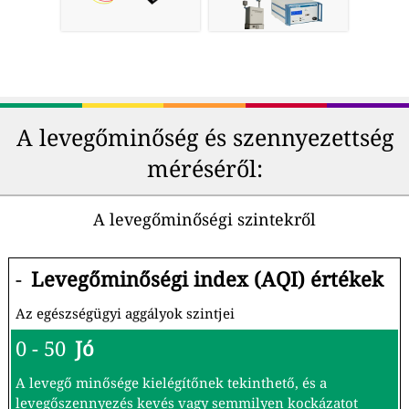
A levegőminőség és szennyezettség
méréséről:
A levegőminőségi szintekről
-
Levegőminőségi index (AQI) értékek
Az egészségügyi aggályok szintjei
0 - 50
Jó
A levegő minősége kielégítőnek tekinthető, és a
levegőszennyezés kevés vagy semmilyen kockázatot