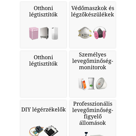
Otthoni
Védőmaszkok és
légtisztítók
légzőkészülékek
Személyes
Otthoni
levegőminőség-
légtisztítók
monitorok
Professzionális
DIY légérzékelők
levegőminőség-
figyelő
állomások