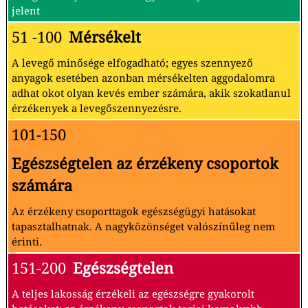
jelent
51 -100
Mérsékelt
A levegő minősége elfogadható; egyes szennyező
anyagok esetében azonban mérsékelten aggodalomra
adhat okot olyan kevés ember számára, akik szokatlanul
érzékenyek a levegőszennyezésre.
101-150
Egészségtelen az érzékeny csoportok
számára
Az érzékeny csoporttagok egészségügyi hatásokat
tapasztalhatnak. A nagyközönséget valószínűleg nem
érinti.
151-200
Egészségtelen
A teljes lakosság érzékeli az egészségre gyakorolt