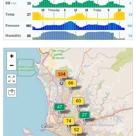
CO
10
9
AQI
Temp
27
19
Pressure
981
980
Humidity
60
58
+
−