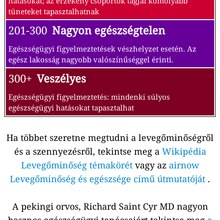
hatásokat; az érzékeny csoportok tagjai komolyabb
tüneteket tapasztalhatnak
201-300
Nagyon egészségtelen
Egészségügyi figyelmeztetések vészhelyzet esetén. Az
egész lakosság nagyobb valószínűséggel érinti.
300+
Veszélyes
Egészségügyi figyelmeztetés: mindenki súlyos
egészségügyi hatásokat tapasztalhat
Ha többet szeretne megtudni a levegőminőségről
és a szennyezésről, tekintse meg a
Wikipédia
Levegőminőség témakörét
vagy az
airnow
Levegőminőség és egészsége című útmutatóját
.
A pekingi orvos, Richard Saint Cyr MD nagyon