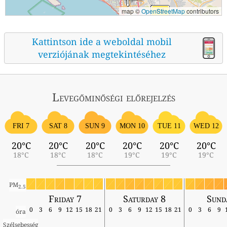
map ©
OpenStreetMap
contributors
Kattintson ide a weboldal mobil
verziójának megtekintéséhez
Levegőminőségi előrejelzés
FRI 7
SAT 8
SUN 9
MON 10
TUE 11
WED 12
20°C
20°C
20°C
20°C
20°C
20°C
18°C
18°C
18°C
19°C
19°C
19°C
PM
2.5
Friday 7
Saturday 8
Sund
0
3
6
9
12
15
18
21
0
3
6
9
12
15
18
21
0
3
6
9
óra
Szélsebesség