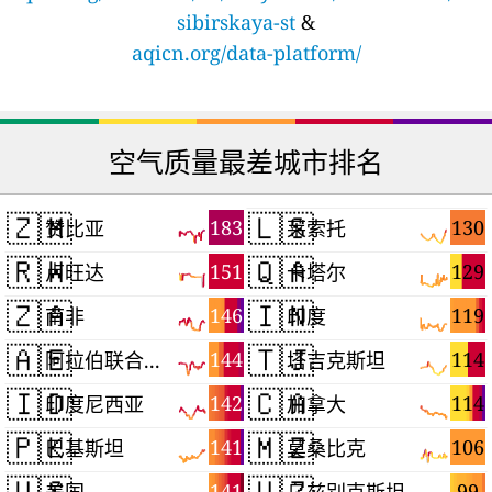
sibirskaya-st
&
aqicn.org/data-platform/
空气质量最差城市排名
🇿🇲
🇱🇸
183
130
赞比亚
莱索托
🇷🇼
🇶🇦
151
129
卢旺达
卡塔尔
🇿🇦
🇮🇳
146
119
南非
印度
🇦🇪
🇹🇯
144
114
阿拉伯联合酋长国
塔吉克斯坦
🇮🇩
🇨🇦
142
114
印度尼西亚
加拿大
🇵🇰
🇲🇿
141
106
巴基斯坦
莫桑比克
🇺🇸
🇺🇿
141
99
美国
乌兹别克斯坦