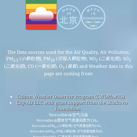
The Data sources used for the Air Quality, Air Pollution,
PM
(
小颗粒物
), PM
(
可吸入颗粒物
), NO
(
二氧化氮
), SO
2.5
10
2
2
(
二氧化硫
), CO (
一氧化碳
), O
(
臭氧
) and Weather data in this
3
page are coming from:
Citizen Weather Observer Program (CWOP/APRS)
City-Air LLC with grant support from the Skolkovo
Foundation
Novosibirsk空气污染
Novosibirsk整体空气质量指数为156。
NovosibirskPM
(小颗粒物) 空气质量指数为156。 -
2.5
NovosibirskPM
(可吸入颗粒物) 空气质量指数为69。 -
10
NovosibirskNO
(二氧化氮) 空气质量指数为n/a。 -