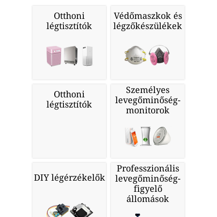
Otthoni
Védőmaszkok és
légtisztítók
légzőkészülékek
Személyes
Otthoni
levegőminőség-
légtisztítók
monitorok
Professzionális
DIY légérzékelők
levegőminőség-
figyelő
állomások