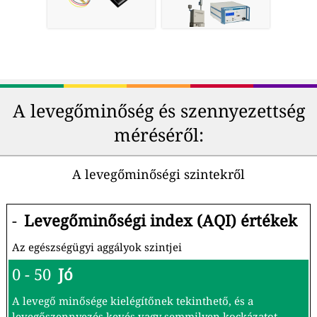
A levegőminőség és szennyezettség
méréséről:
A levegőminőségi szintekről
-
Levegőminőségi index (AQI) értékek
Az egészségügyi aggályok szintjei
0 - 50
Jó
A levegő minősége kielégítőnek tekinthető, és a
levegőszennyezés kevés vagy semmilyen kockázatot