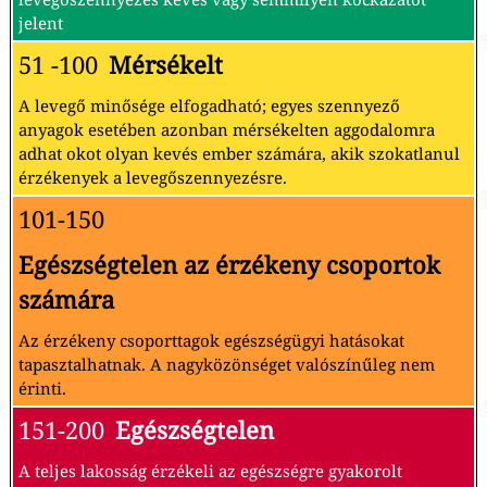
jelent
51 -100
Mérsékelt
A levegő minősége elfogadható; egyes szennyező
anyagok esetében azonban mérsékelten aggodalomra
adhat okot olyan kevés ember számára, akik szokatlanul
érzékenyek a levegőszennyezésre.
101-150
Egészségtelen az érzékeny csoportok
számára
Az érzékeny csoporttagok egészségügyi hatásokat
tapasztalhatnak. A nagyközönséget valószínűleg nem
érinti.
151-200
Egészségtelen
A teljes lakosság érzékeli az egészségre gyakorolt