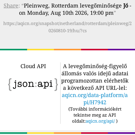
Share
: “
Pleinweg, Rotterdam levegőminősége
Jó
-
on Monday, Aug 10th 2026, 19:00 pm
”
https://aqicn.org/snapshot/netherland/rotterdam/pleinweg/2
0260810-19/hu/?cs
Cloud API
A levegőminőség-figyelő
állomás valós idejű adatai
programozottan elérhetők
a következő API URL-lel:
aqicn.org/data-platform/a
pi/H7942
(
További információkért
tekintse meg az API
oldalt:
aqicn.org/api/
)