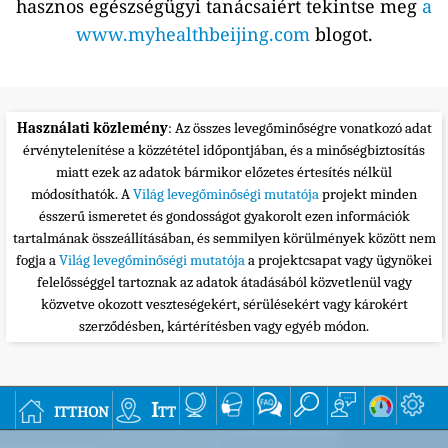
hasznos egészségügyi tanácsaiért tekintse meg
a
www.myhealthbeijing.com
blogot.
Használati közlemény
: Az összes levegőminőségre vonatkozó adat
érvénytelenítése a közzététel időpontjában, és a minőségbiztosítás
miatt ezek az adatok bármikor előzetes értesítés nélkül
módosíthatók. A
Világ levegőminőségi mutatója
projekt minden
ésszerű ismeretet és gondosságot gyakorolt ezen információk
tartalmának összeállításában, és semmilyen körülmények között nem
fogja a
Világ levegőminőségi mutatója
a projektcsapat vagy ügynökei
felelősséggel tartoznak az adatok átadásából közvetlenül vagy
közvetve okozott veszteségekért, sérülésekért vagy károkért
szerződésben, kártérítésben vagy egyéb módon.
itthon
Itt