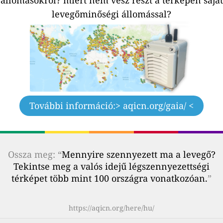
levegőminőségi állomással?
További információ:
> aqicn.org/gaia/ <
Ossza meg: “
Mennyire szennyezett ma a levegő?
Tekintse meg a valós idejű légszennyezettségi
térképet több mint 100 országra vonatkozóan.
”
https://aqicn.org/here/hu/