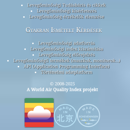
Levegőminőségi Tudásbázis és cikkek
Levegőminőségi kísérletezés
Levegőminőség-érzékelők elemzése
Gyakran Ismételt Kérdések
Levegőminőségi adatforrás
Levegőminőségi index kiszámítása
Levegőminőség előrejelzés
Levegőminőségű termékek (maszkok, monitorok…)
API (Application Programming Interface)
Történelmi adatplatform
© 2008-2025
A World Air Quality Index projekt