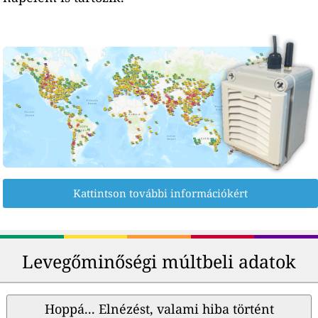
Kattintson további információkért
Levegőminőségi múltbeli adatok
Hoppá... Elnézést, valami hiba történt