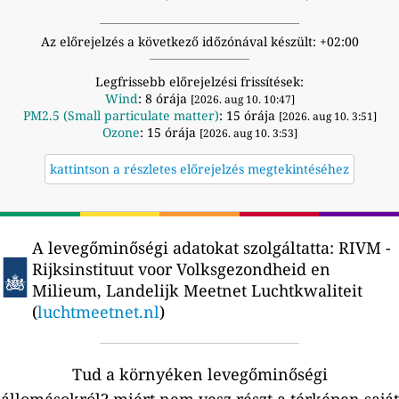
Az előrejelzés a következő időzónával készült: +02:00
Legfrissebb előrejelzési frissítések:
Wind
: 8 órája
[2026. aug 10. 10:47]
PM2.5 (Small particulate matter)
: 15 órája
[2026. aug 10. 3:51]
Ozone
: 15 órája
[2026. aug 10. 3:53]
kattintson a részletes előrejelzés megtekintéséhez
A levegőminőségi adatokat szolgáltatta:
RIVM -
Rijksinstituut voor Volksgezondheid en
Milieum, Landelijk Meetnet Luchtkwaliteit
(
luchtmeetnet.nl
)
Tud a környéken levegőminőségi
állomásokról?
miért nem vesz részt a térképen saját