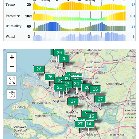
Temp
20
13
Pressure
1021
1011
Humidity
60
28
Wind
3
1
+
−