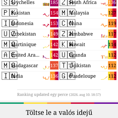
🇸🇨
🇿🇦
185
136
Seychelles
South Africa
🇵🇰
🇲🇾
154
127
Pakistan
Malaysia
🇮🇩
🇨🇳
153
119
Indonesia
China
🇺🇿
🇿🇼
149
117
Uzbekistan
Zimbabwe
🇲🇶
🇰🇼
142
114
Martinique
Kuwait
🇦🇪
🇺🇬
142
112
United Arab Emirates
Uganda
🇲🇬
🇹🇯
137
112
Madagascar
Tajikistan
🇮🇳
🇬🇵
136
112
India
Guadeloupe
Ranking updated egy perce
(2026. aug 10. 18:57)
Töltse le a valós idejű