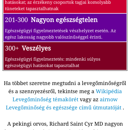
hatásokat; az érzékeny csoportok tagjai komolyabb
tüneteket tapasztalhatnak
201-300
Nagyon egészségtelen
Egészségügyi figyelmeztetések vészhelyzet esetén. Az
egész lakosság nagyobb valószínűséggel érinti.
300+
Veszélyes
Egészségügyi figyelmeztetés: mindenki súlyos
egészségügyi hatásokat tapasztalhat
Ha többet szeretne megtudni a levegőminőségről
és a szennyezésről, tekintse meg a
Wikipédia
Levegőminőség témakörét
vagy az
airnow
Levegőminőség és egészsége című útmutatóját
.
A pekingi orvos, Richard Saint Cyr MD nagyon