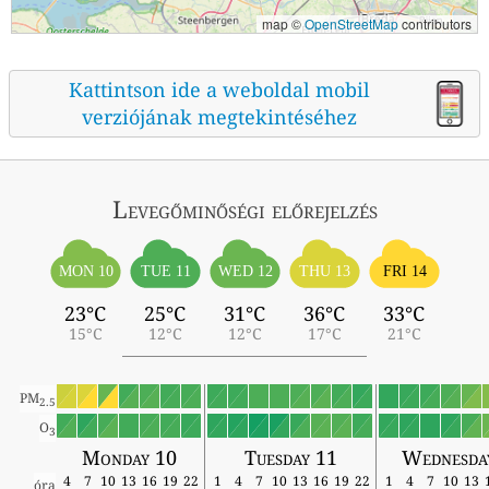
map ©
OpenStreetMap
contributors
Kattintson ide a weboldal mobil
verziójának megtekintéséhez
Levegőminőségi előrejelzés
MON 10
TUE 11
WED 12
THU 13
FRI 14
23°C
25°C
31°C
36°C
33°C
15°C
12°C
12°C
17°C
21°C
PM
2.5
O
3
Monday 10
Tuesday 11
Wednesda
4
7
10
13
16
19
22
1
4
7
10
13
16
19
22
1
4
7
10
13
óra