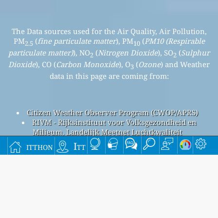
The Data sources used for the Air Quality, Air Pollution,
PM
(
fine particulate matter
), PM
(
PM10 (Respirable
2.5
10
particulate matter)
), NO
(
Nitrogen Dioxide
), SO
(
Sulphur
2
2
Dioxide
), CO (
Carbon Monoxide
), O
(
Ozone
) and Weather
3
data in this page are coming from:
Citizen Weather Observer Program (CWOP/APRS)
RIVM - Rijksinstituut voor Volksgezondheid en
Milieum, Landelijk Meetnet Luchtkwaliteit
Pleinweg, Rotterdam Air Pollution
itthon
Itt
Pleinweg, Rotterdam overall air quality index is 24
Pleinweg, Rotterdam PM
(fine particulate matter) AQI is 14
2.5
- Pleinweg, Rotterdam PM
(PM10 (Respirable particulate
10
matter)) AQI is 11 - Pleinweg, Rotterdam NO
(Nitrogen
2
Dioxide) AQI is 3 - Pleinweg, Rotterdam SO
(Sulphur Dioxide)
2
AQI is n/a - Pleinweg, Rotterdam O
(Ozone) AQI is 24 -
3
Pleinweg, Rotterdam CO (Carbon Monoxide) AQI is n/a -