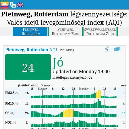
Pleinweg, Rotterdam
légszennyezettsége:
Valós idejű levegőminőségi index (AQI)
Pleinweg,
Pleinweg,
Zwartewaalstraat,
Rotterdam
Rotterdam Zuid
Rotterdam Zuid
Pleinweg, Rotterdam
AQI
:
Pleinweg, Rotterdam valós idejű levegőmin
Jó
24
Updated on Monday 19:00
Elsődleges szennyező:
o3
jelenlegi
elmúlt 2 nap
min
PM2.5
14
7
AQI
PM10
11
8
AQI
O3
24
11
AQI
NO2
3
2
AQI