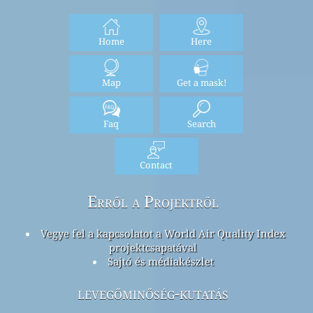
Home
Here
Map
Get a mask!
Faq
Search
Contact
Erről a Projektről
Vegye fel a kapcsolatot a World Air Quality Index
projektcsapatával
Sajtó és médiakészlet
levegőminőség-kutatás