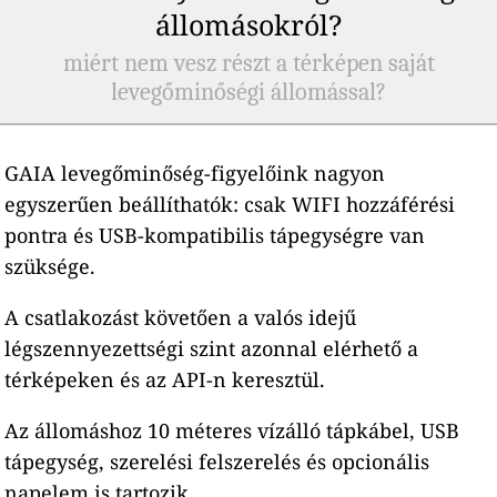
állomásokról?
miért nem vesz részt a térképen saját
levegőminőségi állomással?
GAIA levegőminőség-figyelőink nagyon
egyszerűen beállíthatók: csak WIFI hozzáférési
pontra és USB-kompatibilis tápegységre van
szüksége.
A csatlakozást követően a valós idejű
légszennyezettségi szint azonnal elérhető a
térképeken és az API-n keresztül.
Az állomáshoz 10 méteres vízálló tápkábel, USB
tápegység, szerelési felszerelés és opcionális
napelem is tartozik.