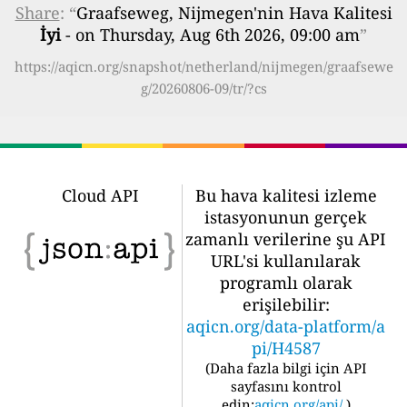
Share
: “
Graafseweg, Nijmegen'nin Hava Kalitesi
İyi
- on Thursday, Aug 6th 2026, 09:00 am
”
https://aqicn.org/snapshot/netherland/nijmegen/graafsewe
g/20260806-09/tr/?cs
Cloud API
Bu hava kalitesi izleme
istasyonunun gerçek
zamanlı verilerine şu API
URL'si kullanılarak
programlı olarak
erişilebilir:
aqicn.org/data-platform/a
pi/H4587
(
Daha fazla bilgi için API
sayfasını kontrol
edin:
aqicn.org/api/
)