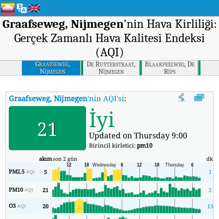
Graafseweg, Nijmegen
'nin Hava Kirliliği:
Gerçek Zamanlı Hava Kalitesi Endeksi
(AQI)
Graafseweg,
De Ruyterstraat,
Blaarpeelweg, De
Nijmegen
Nijmegen
Rips
Graafseweg, Nijmegen
'nin AQI'si
:
Graafseweg, Nijmegen'nin Gerçek
İyi
21
Updated on Thursday 9:00
Birincil kirletici:
pm10
akım
son 2 gün
dk.
PM2.5
5
1
AQI
PM10
21
2
AQI
O3
20
13
AQI