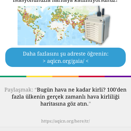
Daha fazlasını şu adreste öğrenin:
> aqicn.org/gaia/ <
Paylaşmak: “
Bugün hava ne kadar kirli? 100'den
fazla ülkenin gerçek zamanlı hava kirliliği
haritasına göz atın.
”
https://aqicn.org/here/tr/