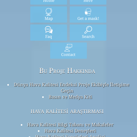
Home
Here
Map
Get a mask!
Faq
Search
Contact
Bu Proje Hakkında
Dünya Hava Kalitesi Endeksi Proje Ekibiyle İletişime
Geçin
Basın ve Medya Kiti
hava kalitesi araştırması
Hava Kalitesi Bilgi Tabanı ve Makaleler
Hava Kalitesi Deneyleri
Hava Kalitesi Sensörleri Analizi