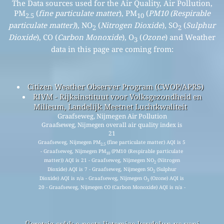
The Data sources used for the Air Quality, Air Pollution,
PM
(
fine particulate matter
), PM
(
PM10 (Respirable
2.5
10
particulate matter)
), NO
(
Nitrogen Dioxide
), SO
(
Sulphur
2
2
Dioxide
), CO (
Carbon Monoxide
), O
(
Ozone
) and Weather
3
data in this page are coming from:
Citizen Weather Observer Program (CWOP/APRS)
RIVM - Rijksinstituut voor Volksgezondheid en
Milieum, Landelijk Meetnet Luchtkwaliteit
Graafseweg, Nijmegen Air Pollution
Graafseweg, Nijmegen overall air quality index is
21
Graafseweg, Nijmegen PM
(fine particulate matter) AQI is 5
2.5
- Graafseweg, Nijmegen PM
(PM10 (Respirable particulate
10
matter)) AQI is 21 - Graafseweg, Nijmegen NO
(Nitrogen
2
Dioxide) AQI is 7 - Graafseweg, Nijmegen SO
(Sulphur
2
Dioxide) AQI is n/a - Graafseweg, Nijmegen O
(Ozone) AQI is
3
20 - Graafseweg, Nijmegen CO (Carbon Monoxide) AQI is n/a -
Ücretsiz aylık e-posta listemize kaydolun ve yeni