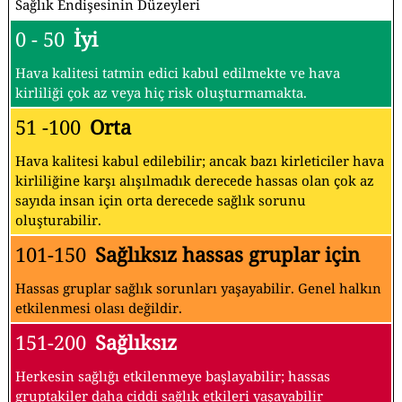
Sağlık Endişesinin Düzeyleri
0 - 50
İyi
Hava kalitesi tatmin edici kabul edilmekte ve hava
kirliliği çok az veya hiç risk oluşturmamakta.
51 -100
Orta
Hava kalitesi kabul edilebilir; ancak bazı kirleticiler hava
kirliliğine karşı alışılmadık derecede hassas olan çok az
sayıda insan için orta derecede sağlık sorunu
oluşturabilir.
101-150
Sağlıksız hassas gruplar için
Hassas gruplar sağlık sorunları yaşayabilir. Genel halkın
etkilenmesi olası değildir.
151-200
Sağlıksız
Herkesin sağlığı etkilenmeye başlayabilir; hassas
gruptakiler daha ciddi sağlık etkileri yaşayabilir