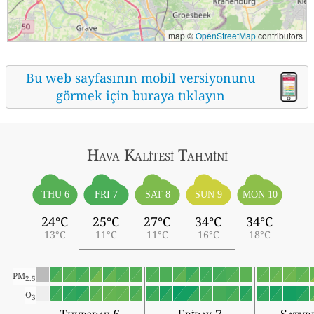
map ©
OpenStreetMap
contributors
Bu web sayfasının mobil versiyonunu
görmek için buraya tıklayın
Hava Kalitesi Tahmini
THU 6
FRI 7
SAT 8
SUN 9
MON 10
24°C
25°C
27°C
34°C
34°C
13°C
11°C
11°C
16°C
18°C
PM
2.5
O
3
Thursday 6
Friday 7
Satur