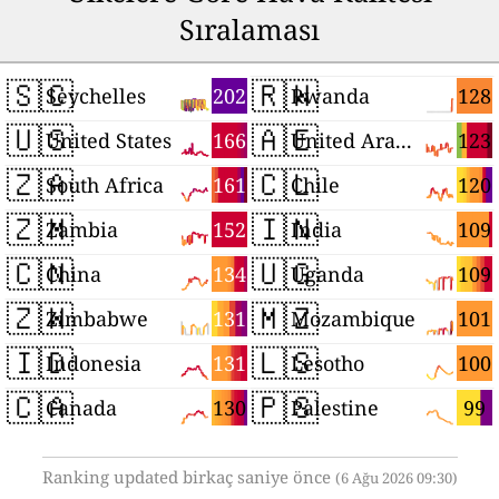
Sıralaması
🇸🇨
🇷🇼
202
128
Seychelles
Rwanda
🇺🇸
🇦🇪
166
123
United States
United Arab Emirates
🇿🇦
🇨🇱
161
120
South Africa
Chile
🇿🇲
🇮🇳
152
109
Zambia
India
🇨🇳
🇺🇬
134
109
China
Uganda
🇿🇼
🇲🇿
131
101
Zimbabwe
Mozambique
🇮🇩
🇱🇸
131
100
Indonesia
Lesotho
🇨🇦
🇵🇸
130
99
Canada
Palestine
Ranking updated birkaç saniye önce
(6 Ağu 2026 09:30)