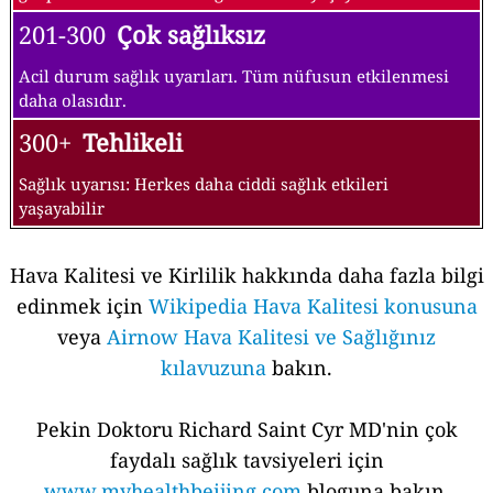
201-300
Çok sağlıksız
Acil durum sağlık uyarıları. Tüm nüfusun etkilenmesi
daha olasıdır.
300+
Tehlikeli
Sağlık uyarısı: Herkes daha ciddi sağlık etkileri
yaşayabilir
Hava Kalitesi ve Kirlilik hakkında daha fazla bilgi
edinmek için
Wikipedia Hava Kalitesi konusuna
veya
Airnow Hava Kalitesi ve Sağlığınız
kılavuzuna
bakın.
Pekin Doktoru Richard Saint Cyr MD'nin çok
faydalı sağlık tavsiyeleri için
www.myhealthbeijing.com
bloguna bakın.