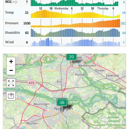
NO2
7
4
AQI
Temp
21
16
Pressure
1030
1021
Humidity
65
44
Wind
4
1
+
−