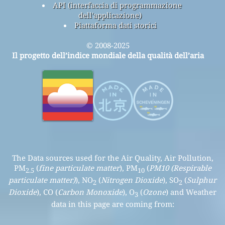
API (interfaccia di programmazione
dell'applicazione)
Piattaforma dati storici
© 2008-2025
Il progetto dell’indice mondiale della qualità dell’aria
The Data sources used for the Air Quality, Air Pollution,
PM
(
fine particulate matter
), PM
(
PM10 (Respirable
2.5
10
particulate matter)
), NO
(
Nitrogen Dioxide
), SO
(
Sulphur
2
2
Dioxide
), CO (
Carbon Monoxide
), O
(
Ozone
) and Weather
3
data in this page are coming from: