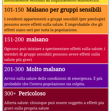
101-150
Malsano per gruppi sensibili
I residenti appartenenti a gruppi sensibili (per patologie)
possono avere effetti sulla salute. È improbabile che gli
effetti siano seri per tutta la popolazione.
151-200
malsano
Ognuno può iniziare a sperimentare effetti sulla salute; i
membri di gruppi sensibili possono avere effetti sulla
salute più gravi
201-300
Molto malsano
Avvisi sulla salute delle condizioni di emergenza. È più
probabile che l'intera popolazione sia colpita.
300+
Pericoloso
Allerta salute: chiunque può essere soggetto a effetti piu
gravi sulla propria salute