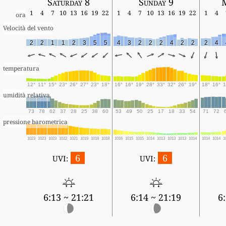
Saturday 8
Sunday 9
1
4
7
10
13
16
19
22
1
4
7
10
13
16
19
22
1
4
ora
Velocità del vento
2
2
1
1
2
3
5
5
4
3
2
2
2
4
2
2
2
4
temperatura
12°
11°
15°
23°
26°
27°
23°
18°
16°
16°
19°
28°
33°
32°
26°
19°
18°
16°
1
umidità relativa
73
78
62
37
28
25
38
60
53
49
50
25
17
18
33
54
71
72
pressione barometrica
1023
1023
1023
1022
1021
1019
1018
1018
1016
1015
1015
1014
1013
1013
1013
1014
1014
1014
1
6
6
UVI:
UVI:
6:13 ~ 21:21
6:14 ~ 21:19
6