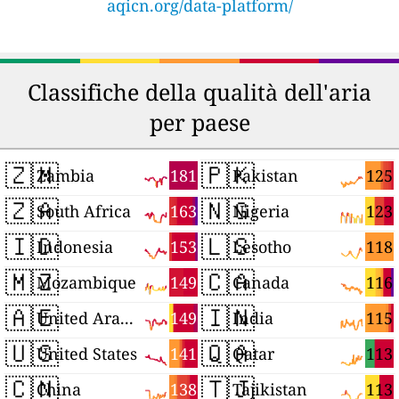
aqicn.org/data-platform/
Classifiche della qualità dell'aria
per paese
🇿🇲
🇵🇰
181
125
Zambia
Pakistan
🇿🇦
🇳🇬
163
123
South Africa
Nigeria
🇮🇩
🇱🇸
153
118
Indonesia
Lesotho
🇲🇿
🇨🇦
149
116
Mozambique
Canada
🇦🇪
🇮🇳
149
115
United Arab Emirates
India
🇺🇸
🇶🇦
141
113
United States
Qatar
🇨🇳
🇹🇯
138
113
China
Tajikistan