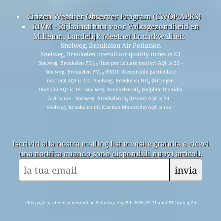
Citizen Weather Observer Program (CWOP/APRS)
RIVM - Rijksinstituut voor Volksgezondheid en
Milieum, Landelijk Meetnet Luchtkwaliteit
Snelweg, Breukelen Air Pollution
Snelweg, Breukelen overall air quality index is 23
Snelweg, Breukelen PM
(fine particulate matter) AQI is 23 -
2.5
Snelweg, Breukelen PM
(PM10 (Respirable particulate
10
matter)) AQI is 12 - Snelweg, Breukelen NO
(Nitrogen
2
Dioxide) AQI is 18 - Snelweg, Breukelen SO
(Sulphur Dioxide)
2
AQI is n/a - Snelweg, Breukelen O
(Ozone) AQI is 14 -
3
Snelweg, Breukelen CO (Carbon Monoxide) AQI is n/a -
Iscriviti alla nostra mailing list mensile gratuita e ricevi
una notifica quando sono disponibili nuovi articoli.
invia
This page has been generated on Saturday, Aug 8th 2026, 07:11 am CST from jp2n