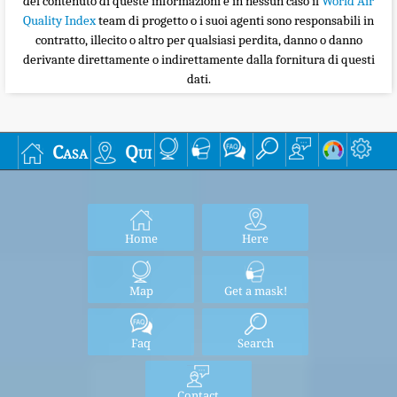
del contenuto di queste informazioni e in nessun caso il
World Air
Quality Index
team di progetto o i suoi agenti sono responsabili in
contratto, illecito o altro per qualsiasi perdita, danno o danno
derivante direttamente o indirettamente dalla fornitura di questi
dati.
Casa
Qui
Home
Here
Map
Get a mask!
Faq
Search
Contact