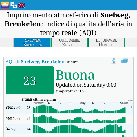
Inquinamento atmosferico di
Snelweg,
Breukelen
: indice di qualità dell'aria in
tempo reale (AQI)
Snelweg,
Oude Meije,
De Jongweg,
Breukelen
Zegveld
Utrecht
AQI di
Snelweg, Breukelen
:
Indice di qualità dell'aria in tempo real
Buona
23
Updated on Saturday 0:00
temperatura:
15
°C
attuale
ultimi 2 giorni
min
PM2.5
23
8
AQI
PM10
12
5
AQI
O3
14
8
AQI