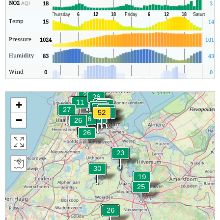
NO2
18
3
AQI
Temp
15
14
Pressure
1024
1016
Humidity
83
43
Wind
0
0
+
−