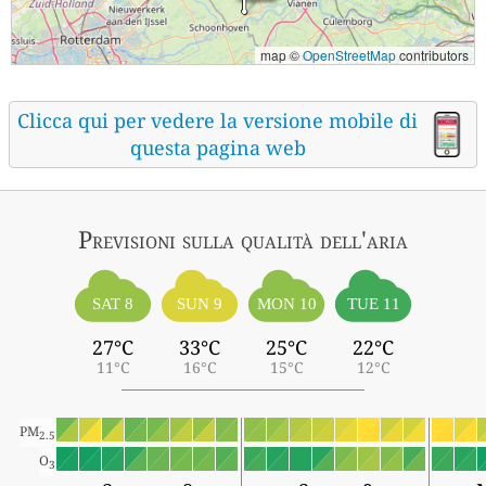
map ©
OpenStreetMap
contributors
Clicca qui per vedere la versione mobile di
questa pagina web
Previsioni sulla qualità dell'aria
SAT 8
SUN 9
MON 10
TUE 11
27°C
33°C
25°C
22°C
11°C
16°C
15°C
12°C
PM
2.5
O
3