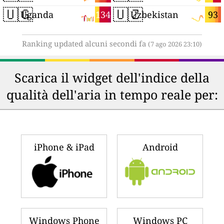
🇺🇬
🇺🇿
134
93
Uganda
Uzbekistan
Ranking updated alcuni secondi fa
(7 ago 2026 23:10)
Scarica il widget dell'indice della
qualità dell'aria in tempo reale per:
iPhone & iPad
Android
Windows Phone
Windows PC