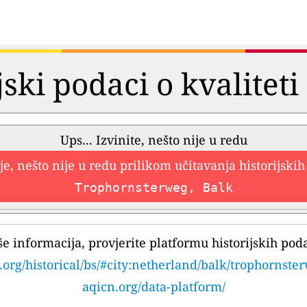
jski podaci o kvalitet
Ups... Izvinite, nešto nije u redu
e, nešto nije u redu prilikom učitavanja historijski
Trophornsterweg, Balk
še informacija, provjerite platformu historijskih pod
.org/historical/bs/#city:netherland/balk/trophornste
aqicn.org/data-platform/