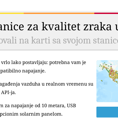
tanice za kvalitet zrak
ovali na karti sa svojom stani
 vrlo lako postavljaju: potrebna vam je
patibilno napajanje.
 zagađenja vazduha u realnom vremenu su
API-ja.
m za napajanje od 10 metara, USB
pcionim solarnim panelom.