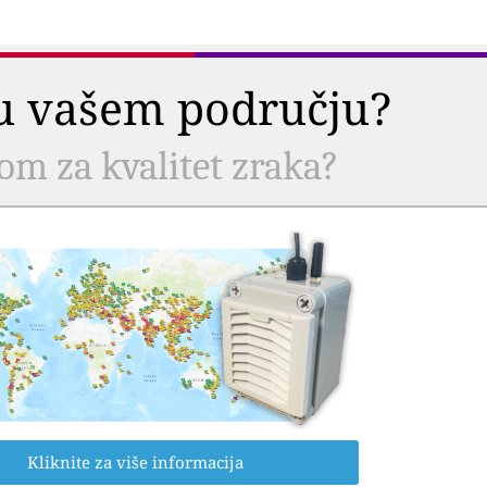
a u vašem području?
com za kvalitet zraka?
Kliknite za više informacija