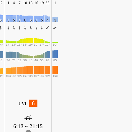
22
1
4
7
10
13
16
19
22
1
6
5
5
5
6
6
6
5
4
3
4°
14°
13°
15°
18°
19°
19°
17°
12°
10°
78
74
73
62
50
45
46
55
78
85
023
1024
1025
1026
1027
1027
1027
1027
1027
1028
6
UVI:
6:13 ~ 21:15