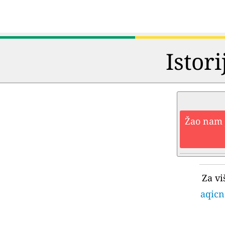
Istori
Žao nam j
Za vi
aqicn