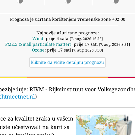
Prognoza je ucrtana korištenjem vremenske zone +02:00
Najnovije ažurirane prognoze:
Wind
: prije 4 sata
[7. aug. 2026 16:52]
PM2.5 (Small particulate matter)
: prije 17 sati
[7. aug. 2026 3:51]
Ozone
: prije 17 sati
[7. aug. 2026 3:53]
kliknite da vidite detaljnu prognozu
bezbjeđuje:
RIVM - Rijksinstituut voor Volksgezondh
chtmeetnet.nl
)
ice za kvalitet zraka u vašem
biste učestvovali na karti sa