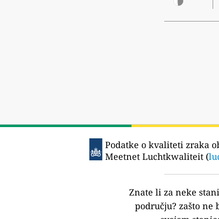
Podatke o kvaliteti zraka o
Meetnet Luchtkwaliteit (
lu
Znate li za neke stan
području?
zašto ne 