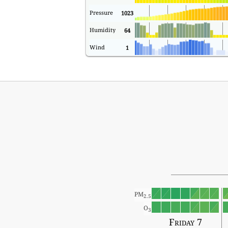
Pressure
1023
Humidity
64
Wind
1
PM
2.5
O
3
Friday 7