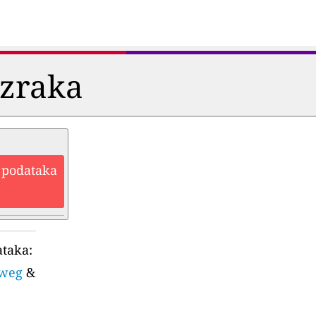
i zraka
h podataka
ataka:
rweg
&