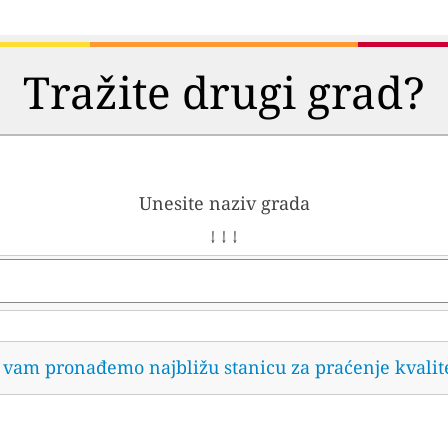
Tražite drugi grad?
Unesite naziv grada
↓ ↓ ↓
da vam pronađemo najbližu stanicu za praćenje kvalit