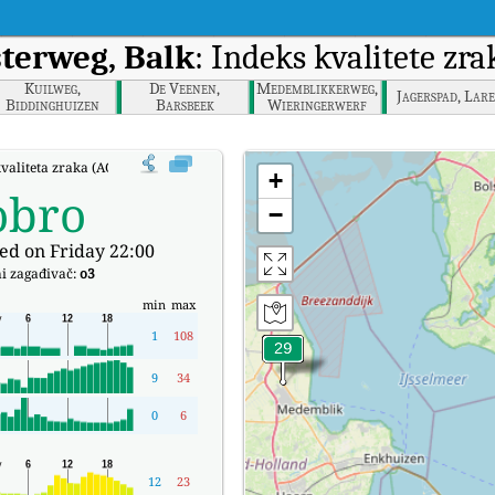
terweg, Balk
: Indeks kvalitete z
Kuilweg,
De Veenen,
Medemblikkerweg,
Jagerspad, Lar
Biddinghuizen
Barsbeek
Wieringerwerf
kvaliteta zraka (AQI) kompanije Trophornsterweg, Balk u stvarnom vremenu.
+
obro
−
ed on Friday 22:00
i zagađivač:
o3
min
max
1
108
9
34
0
6
12
23