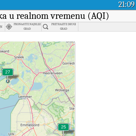
21:09
raka u realnom vremenu (AQI)
PRONAđITE NAJBLIžI
PRETRAžITE DRUGI
en
GRAD
GRAD