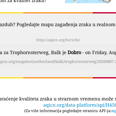
om za kvalitet zraka?
vazduh? Pogledajte mapu zagađenja zraka u realnom 
https://aqicn.org/here/bs/
ka za Trophornsterweg, Balk je
Dobro
- on Friday, Au
/aqicn.org/snapshot/netherland/balk/trophornsterweg/20260807-2
praćenje kvaliteta zraka u stvarnom vremenu može se
aqicn.org/data-platform/api/H45
(
Za više informacija pogledajte stranicu API-ja:
aq