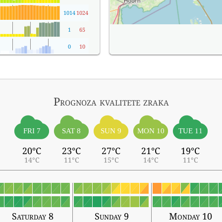
1014
1024
1
65
0
10
Prognoza kvalitete zraka
FRI 7
SAT 8
SUN 9
MON 10
TUE 11
20°C
23°C
27°C
21°C
19°C
14°C
11°C
15°C
14°C
11°C
Saturday 8
Sunday 9
Monday 10