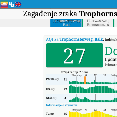
Zagađenje zraka
Trophorns
Trophornsterweg,
Hoekwantweg,
Balk
Biddinghuizen
AQI za
Trophornsterweg, Balk
:
Indeks 
27
D
Updat
Primarn
struja
zadnja 2 dana
PM10
21
AQI
O3
27
AQI
NO2
4
AQI
Informacije o vremenu
Temp
16