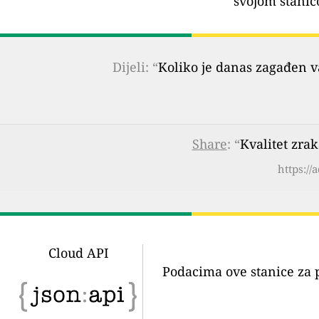
svojom stanic
Dijeli: “
Koliko je danas zagađen 
Share
: “
Kvalitet zra
https:/
Cloud API
Podacima ove stanice za 