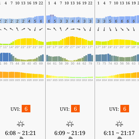
1
4
7
10
13
16
19
22
1
4
7
10
13
16
19
22
1
4
7
10
13
16
19
2
2
2
2
2
4
5
6
6
5
3
3
4
4
3
3
3
3
5
6
6
6
6
2°
11°
14°
20°
22°
23°
21°
16°
16°
17°
19°
25°
27°
24°
21°
17°
17°
16°
19°
21°
20°
19°
18°
1
1
86
75
44
38
40
45
69
64
61
58
39
30
44
62
79
73
75
74
63
56
56
63
24
1023
1023
1023
1021
1020
1019
1019
1017
1015
1015
1014
1013
1013
1013
1014
1014
1014
1016
1018
1019
1020
1021
1
6
6
6
UVI:
UVI:
UVI:
6:08 ~ 21:21
6:09 ~ 21:19
6:11 ~ 21:17