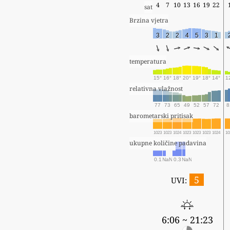
4
7
10
13
16
19
22
sat
Brzina vjetra
3
2
2
4
5
3
1
temperatura
15°
16°
18°
20°
19°
18°
14°
1
relativna vlažnost
77
73
65
49
52
57
72
8
barometarski pritisak
1023
1023
1024
1023
1023
1023
1024
10
ukupne količine padavina
0.1
NaN
0.3
NaN
5
UVI:
6:06 ~ 21:23