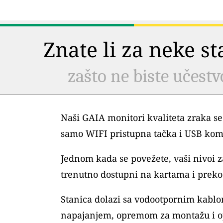
Znate li za neke s
zašto ne biste učestv
Naši GAIA monitori kvaliteta zraka se
samo WIFI pristupna tačka i USB kom
Jednom kada se povežete, vaši nivoi
trenutno dostupni na kartama i preko 
Stanica dolazi sa vodootpornim kablo
napajanjem, opremom za montažu i o