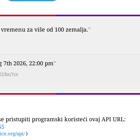
vremenu za više od 100 zemalja.
”
g 7th 2026, 22:00 pm
”
2/bs/?cs
 pristupiti programski koristeći ovaj API URL:
65
icn.org/api/
)