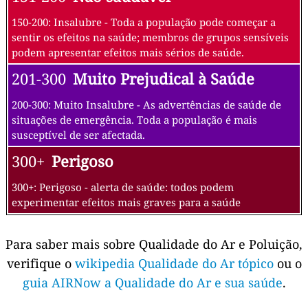
150-200: Insalubre - Toda a população pode começar a
sentir os efeitos na saúde; membros de grupos sensíveis
podem apresentar efeitos mais sérios de saúde.
201-300
Muito Prejudical à Saúde
200-300: Muito Insalubre - As advertências de saúde de
situações de emergência. Toda a população é mais
susceptível de ser afectada.
300+
Perigoso
300+: Perigoso - alerta de saúde: todos podem
experimentar efeitos mais graves para a saúde
Para saber mais sobre Qualidade do Ar e Poluição,
verifique o
wikipedia Qualidade do Ar tópico
ou o
guia AIRNow a Qualidade do Ar e sua saúde
.