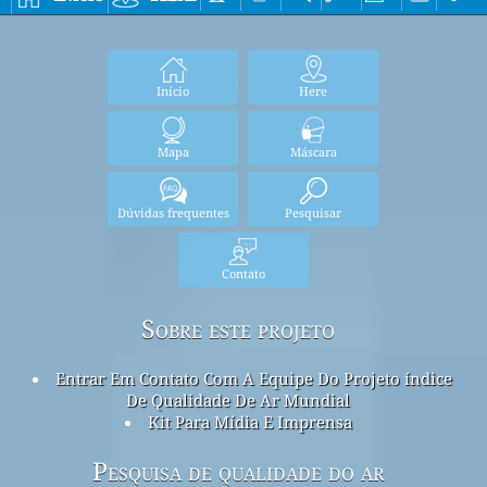
Início
Here
Mapa
Máscara
Dúvidas frequentes
Pesquisar
Contato
Sobre este projeto
Entrar Em Contato Com A Equipe Do Projeto índice
De Qualidade De Ar Mundial
Kit Para Mídia E Imprensa
Pesquisa de qualidade do ar