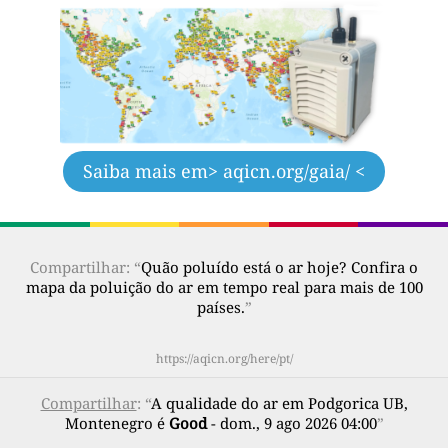
Saiba mais em
> aqicn.org/gaia/ <
Compartilhar: “
Quão poluído está o ar hoje? Confira o
mapa da poluição do ar em tempo real para mais de 100
países.
”
https://aqicn.org/here/pt/
Compartilhar
: “
A qualidade do ar em Podgorica UB,
Montenegro é
Good
- dom., 9 ago 2026 04:00
”