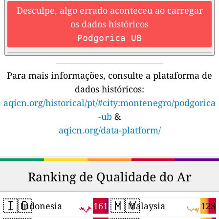
Desculpe, algo errado aconteceu ao carregar
os dados históricos
Podgorica UB
Para mais informações, consulte a plataforma de
dados históricos:
aqicn.org/historical/pt/#city:montenegro/podgorica
-ub
&
aqicn.org/data-platform/
Ranking de Qualidade do Ar
🇮🇩
🇲🇾
161
128
Indonesia
Malaysia