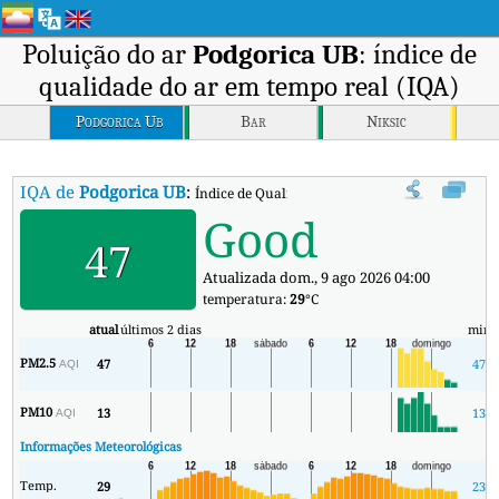
Poluição do ar
Podgorica UB
: índice de
qualidade do ar em tempo real (IQA)
Podgorica Ub
Bar
Niksic
IQA de
Podgorica UB
:
Índice de Qualidade do Ar (IQA) em tempo real 
Good
47
Atualizada dom., 9 ago 2026 04:00
temperatura:
29
°C
atual
últimos 2 dias
min
PM2.5
47
47
AQI
PM10
13
13
AQI
Informações Meteorológicas
Temp.
29
23