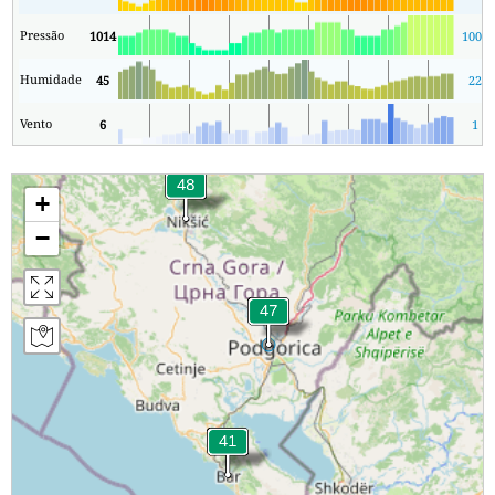
Pressão
1014
1009
Humidade
45
22
Vento
6
1
+
−