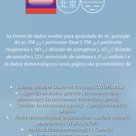
As fontes de dados usadas para qualidade do ar, poluição
do ar, PM
(
partículas finas
), PM
(
partículas
2,5
10
respiráveis
), NO
(
dióxido de nitrogênio
), SO
(
dióxido
2
2
de enxofre
), CO (
monóxido de carbono
), O
(
ozônio
) e
3
os dados meteorológicos nesta página são provenientes de:
Citizen Weather Observer Program (CWOP/APRS)
Agencija za zaštitu prirode i životne sredine -
Montenegro Environement Protection Agency
Croatian Environment Agency - Agencija za zaštitu
okoliša
World Meteorological Organization - surface synoptic
observations (WMO-SYNOP)
Instituti Hidrometeorologjik i Kosovës
European Environment Agency