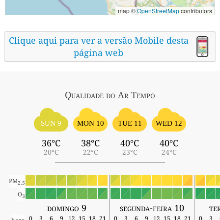
map ©
OpenStreetMap
contributors
Clique aqui para ver a versão Mobile desta
página web
Qualidade do Ar
Tempo
SUN 9
MON 10
TUE 11
WED 12
36°C
38°C
40°C
40°C
20°C
22°C
23°C
24°C
PM
2.5
O
3
domingo 9
segunda-feira 10
te
0
3
6
9
12
15
18
21
0
3
6
9
12
15
18
21
0
3