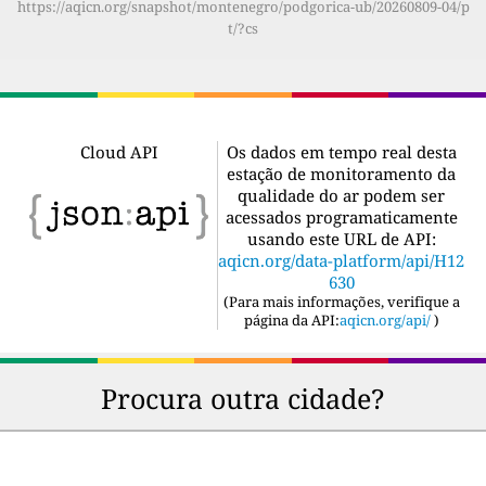
https://aqicn.org/snapshot/montenegro/podgorica-ub/20260809-04/p
t/?cs
Cloud API
Os dados em tempo real desta
estação de monitoramento da
qualidade do ar podem ser
acessados programaticamente
usando este URL de API:
aqicn.org/data-platform/api/H12
630
(
Para mais informações, verifique a
página da API:
aqicn.org/api/
)
Procura outra cidade?