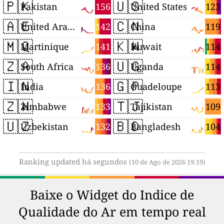
🇵🇰
🇺🇸
156
123
Pakistan
United States
🇦🇪
🇨🇳
142
119
United Arab Emirates
China
🇲🇶
🇰🇼
141
114
Martinique
Kuwait
🇿🇦
🇺🇬
136
114
South Africa
Uganda
🇮🇳
🇬🇵
136
113
India
Guadeloupe
🇿🇼
🇹🇯
133
109
Zimbabwe
Tajikistan
🇺🇿
🇧🇩
132
104
Uzbekistan
Bangladesh
Ranking updated há segundos
(10 de Ago de 2026 19:19)
Baixe o Widget do Indice de
Qualidade do Ar em tempo real