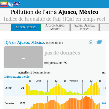
Pollution de l'air à
Ajusco, México
Indice de la qualité de l'air (IQA) en temps réel
Ajusco Medio,
Santa Ursula,
Ajusco, Mexico
Mexico
Mexico
IQA de
Ajusco, México
:
Indice de la qualité de l'air (IQA) à Ajusco, Mé
pas de données
-
-
température:
-
°C
actuel
les 2 derniers jours
min
Informations météo
Temp.
20
14
Pression
1023
1019