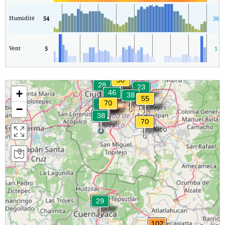
Humidité
54
36
Vent
5
1
+
−