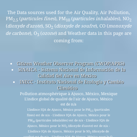
The Data sources used for the Air Quality, Air Pollution,
PM
(
particules fines
), PM
(
particules inhalables
), NO
2.5
10
2
(
dioxyde d'azote
), SO
(
dioxyde de soufre
), CO (
monoxyde
2
de carbone
), O
(
ozone
) and Weather data in this page are
3
coming from:
Citizen Weather Observer Program (CWOP/APRS)
SINAICA - Sistema Nacional de Información de la
Calidad del Aire en Mexico
INECC - Instituto Nacional de Ecología y Cambio
Climático
Pollution atmosphérique à Ajusco, México, Mexique
L'indice global de qualité de l'air de Ajusco, México
est de n/a
L'indince IQA de Ajusco, México pour le PM
(particules
2.5
fines) est de n/a - L'indince IQA de Ajusco, México pour le
PM
(particules inhalables) est de n/a - L'indince IQA de
10
Ajusco, México pour le NO
(dioxyde d'azote) est de n/a -
2
L'indince IQA de Ajusco, México pour le SO
(dioxyde de
2
soufre) est de n/a - L'indince IQA de Ajusco, México pour le O