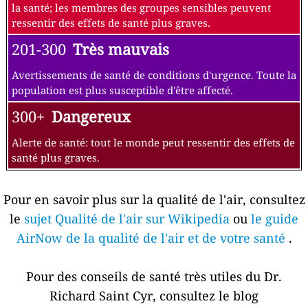
la santé; les membres des groupes sensibles peuvent
ressentir des effets de santé plus graves.
201-300
Très mauvais
Avertissements de santé de conditions d'urgence. Toute la
population est plus susceptible d'être affecté.
300+
Dangereux
Alerte de santé: tout le monde peut ressentir des effets de
santé plus graves.
Pour en savoir plus sur la qualité de l'air, consultez
le
sujet Qualité de l'air sur Wikipedia
ou
le guide
AirNow de la qualité de l'air et de votre santé
.
Pour des conseils de santé très utiles du Dr.
Richard Saint Cyr, consultez le blog