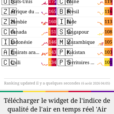
🇺🇸
🇨🇳
175
119
États-Unis
Chine
🇿🇦
🇧🇷
165
116
Afrique du Sud
Brésil
🇿🇲
🇮🇳
160
113
Zambie
Inde
🇨🇦
🇸🇬
151
108
Canada
Singapour
🇮🇩
🇲🇿
146
105
Indonésie
Mozambique
🇦🇪
🇵🇰
143
103
Émirats arabes unis
Pakistan
🇨🇱
🇵🇸
134
101
Chili
Territoires palestiniens
Ranking updated il y a quelques secondes
(6 août 2026 04:05)
Télécharger le widget de l'indice de
qualité de l'air en temps réel 'Air