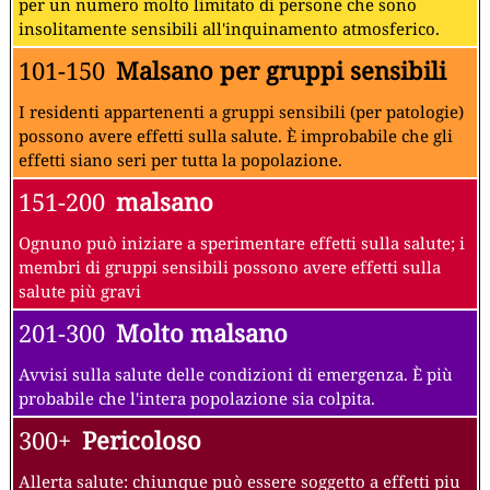
per un numero molto limitato di persone che sono
insolitamente sensibili all'inquinamento atmosferico.
101-150
Malsano per gruppi sensibili
I residenti appartenenti a gruppi sensibili (per patologie)
possono avere effetti sulla salute. È improbabile che gli
effetti siano seri per tutta la popolazione.
151-200
malsano
Ognuno può iniziare a sperimentare effetti sulla salute; i
membri di gruppi sensibili possono avere effetti sulla
salute più gravi
201-300
Molto malsano
Avvisi sulla salute delle condizioni di emergenza. È più
probabile che l'intera popolazione sia colpita.
300+
Pericoloso
Allerta salute: chiunque può essere soggetto a effetti piu