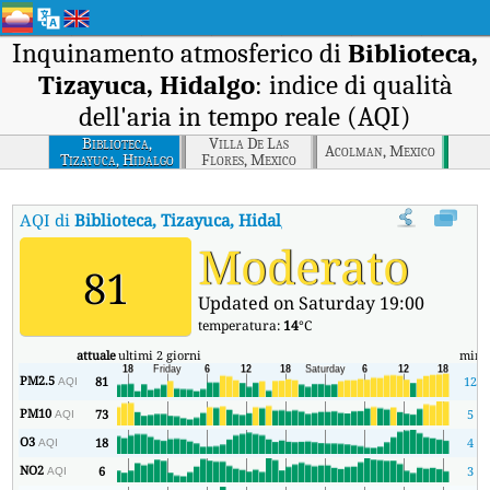
Inquinamento atmosferico di
Biblioteca,
Tizayuca, Hidalgo
: indice di qualità
dell'aria in tempo reale (AQI)
Biblioteca,
Villa De Las
Acolman, Mexico
Tizayuca, Hidalgo
Flores, Mexico
AQI di
Biblioteca, Tizayuca, Hidalgo
:
Indice di qualità dell'aria in
Moderato
81
Updated on Saturday 19:00
temperatura:
14
°C
attuale
ultimi 2 giorni
min
PM2.5
81
12
AQI
PM10
73
5
AQI
O3
18
4
AQI
NO2
6
3
AQI