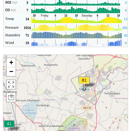
SO2
3
3
AQI
CO
7
4
AQI
Temp
14
11
Pressure
1014
1014
Humidity
71
42
Wind
19
0
+
−