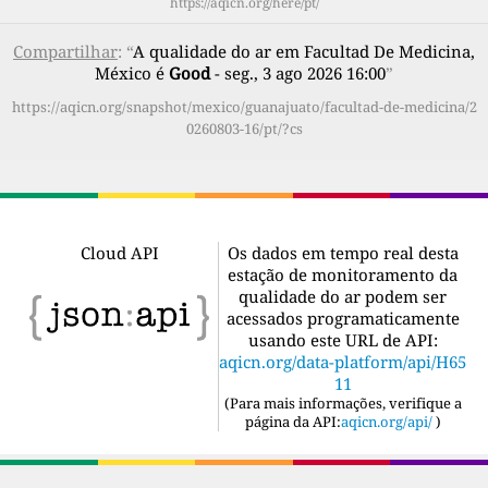
https://aqicn.org/here/pt/
Compartilhar
: “
A qualidade do ar em Facultad De Medicina,
México é
Good
- seg., 3 ago 2026 16:00
”
https://aqicn.org/snapshot/mexico/guanajuato/facultad-de-medicina/2
0260803-16/pt/?cs
Cloud API
Os dados em tempo real desta
estação de monitoramento da
qualidade do ar podem ser
acessados programaticamente
usando este URL de API:
aqicn.org/data-platform/api/H65
11
(
Para mais informações, verifique a
página da API:
aqicn.org/api/
)