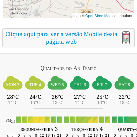
map ©
OpenStreetMap
contributors
Clique aqui para ver a versão Mobile desta
página web
Qualidade do Ar
Tempo
MON 3
TUE 4
WED 5
THU 6
FRI 7
SAT 8
28°C
24°C
26°C
27°C
25°C
22°C
14°C
15°C
13°C
14°C
13°C
13°C
PM
2.5
segunda-feira 3
terça-feira 4
quarta-
0
3
6
9
12
15
18
21
0
3
6
9
12
15
18
21
0
3
6
9
hora