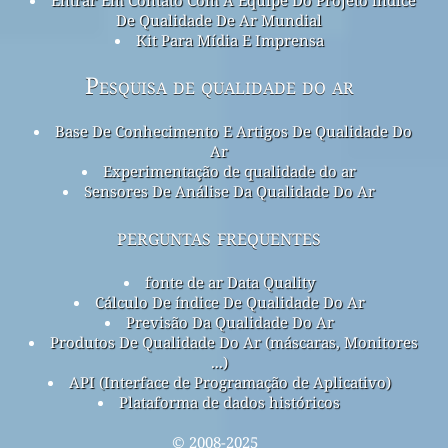
De Qualidade De Ar Mundial
Kit Para Mídia E Imprensa
Pesquisa de qualidade do ar
Base De Conhecimento E Artigos De Qualidade Do
Ar
Experimentação de qualidade do ar
Sensores De Análise Da Qualidade Do Ar
perguntas frequentes
fonte de ar Data Quality
Cálculo De índice De Qualidade Do Ar
Previsão Da Qualidade Do Ar
Produtos De Qualidade Do Ar (máscaras, Monitores
...)
API (Interface de Programação de Aplicativo)
Plataforma de dados históricos
© 2008-2025