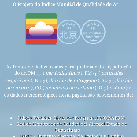
O Projeto do Índice Mundial de Qualidade do Ar
As fontes de dados usadas para qualidade do ar, poluição
do ar, PM
(
partículas finas
), PM
(
partículas
2,5
10
respiráveis
), NO
(
dióxido de nitrogênio
), SO
(
dióxido
2
2
de enxofre
), CO (
monóxido de carbono
), O
(
ozônio
) e
3
os dados meteorológicos nesta página são provenientes de:
Citizen Weather Observer Program (CWOP/APRS)
Red de Monitoreo de Calidad del Airedel Estado de
Guanajuato
INECC - Instituto Nacional de Ecología y Cambio