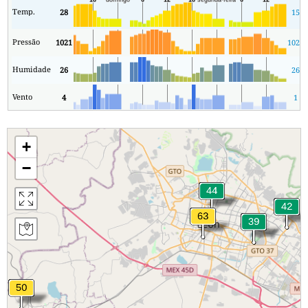
Temp.
28
15
Pressão
1021
1021
Humidade
26
26
Vento
4
1
+
−