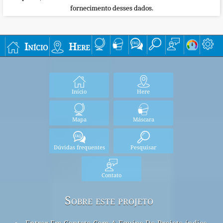
fornecimento desses dados.
Início
Here
Início
Here
Mapa
Máscara
Dúvidas frequentes
Pesquisar
Contato
Sobre este projeto
Entrar Em Contato Com A Equipe Do Projeto índice