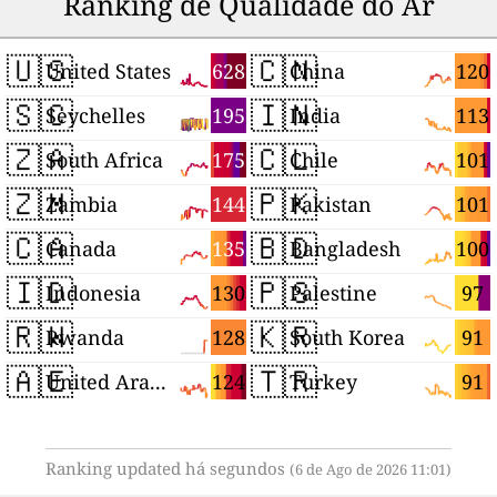
Ranking de Qualidade do Ar
🇺🇸
🇨🇳
628
120
United States
China
🇸🇨
🇮🇳
195
113
Seychelles
India
🇿🇦
🇨🇱
175
101
South Africa
Chile
🇿🇲
🇵🇰
144
101
Zambia
Pakistan
🇨🇦
🇧🇩
135
100
Canada
Bangladesh
🇮🇩
🇵🇸
130
97
Indonesia
Palestine
🇷🇼
🇰🇷
128
91
Rwanda
South Korea
🇦🇪
🇹🇷
124
91
United Arab Emirates
Turkey
Ranking updated há segundos
(6 de Ago de 2026 11:01)