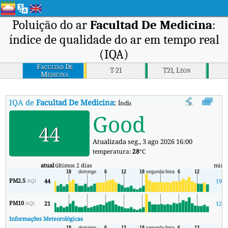
Poluição do ar
Facultad De Medicina
:
índice de qualidade do ar em tempo real
(IQA)
Facultad De
T-21
T21, Leon
Medicina
IQA de
Facultad De Medicina
:
Índice de Qualidade do Ar (IQA) em t
Good
44
Atualizada seg., 3 ago 2026 16:00
temperatura:
28
°C
atual
últimos 2 dias
min
PM2.5
44
19
AQI
PM10
21
12
AQI
Informações Meteorológicas