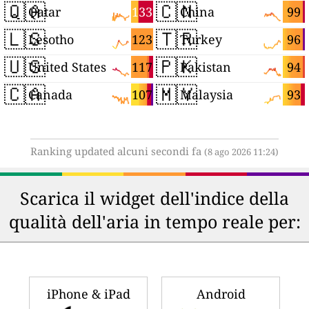
🇶🇦
🇨🇳
133
99
Qatar
China
🇱🇸
🇹🇷
123
96
Lesotho
Turkey
🇺🇸
🇵🇰
117
94
United States
Pakistan
🇨🇦
🇲🇾
107
93
Canada
Malaysia
Ranking updated alcuni secondi fa
(8 ago 2026 11:24)
Scarica il widget dell'indice della
qualità dell'aria in tempo reale per:
iPhone & iPad
Android