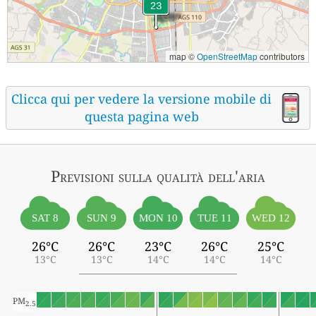
map ©
OpenStreetMap
contributors
Clicca qui per vedere la versione mobile di
questa pagina web
Previsioni sulla qualità dell'aria
SAT 8
SUN 9
MON 10
TUE 11
WED 12
26°C
26°C
23°C
26°C
25°C
13°C
13°C
14°C
14°C
14°C
PM
2.5