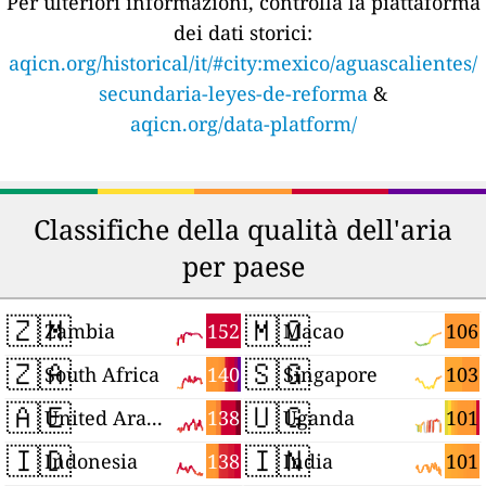
Per ulteriori informazioni, controlla la piattaforma
dei dati storici:
aqicn.org/historical/it/#city:mexico/aguascalientes/
secundaria-leyes-de-reforma
&
aqicn.org/data-platform/
Classifiche della qualità dell'aria
per paese
🇿🇲
🇲🇴
152
106
Zambia
Macao
🇿🇦
🇸🇬
140
103
South Africa
Singapore
🇦🇪
🇺🇬
138
101
United Arab Emirates
Uganda
🇮🇩
🇮🇳
138
101
Indonesia
India