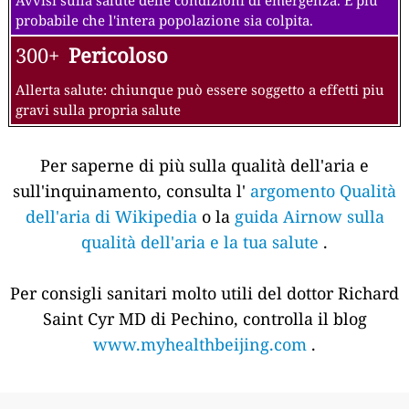
probabile che l'intera popolazione sia colpita.
300+
Pericoloso
Allerta salute: chiunque può essere soggetto a effetti piu
gravi sulla propria salute
Per saperne di più sulla qualità dell'aria e
sull'inquinamento, consulta l'
argomento Qualità
dell'aria di Wikipedia
o la
guida Airnow sulla
qualità dell'aria e la tua salute
.
Per consigli sanitari molto utili del dottor Richard
Saint Cyr MD di Pechino, controlla il blog
www.myhealthbeijing.com
.