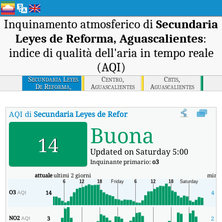
Inquinamento atmosferico di
Secundaria
Leyes de Reforma, Aguascalientes
:
indice di qualità dell'aria in tempo reale
(AQI)
Secundaria Leyes
Centro,
Cbtis,
De Reforma,
Aguascalientes
Aguascalientes
Aguascalientes
AQI di
Secundaria Leyes de Reforma, Aguascalientes
:
Indice d
Buona
14
Updated on Saturday 5:00
Inquinante primario:
o3
attuale
ultimi 2 giorni
min
m
O3
14
4
AQI
NO2
3
2
AQI