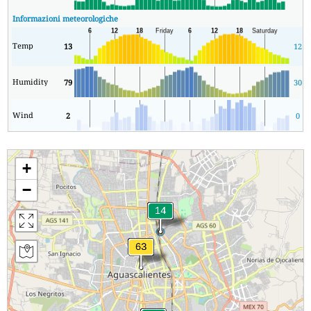
Informazioni meteorologiche
Temp
13
12
Humidity
79
30
Wind
2
0
+
−