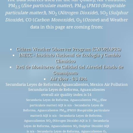
PM
(
fine particulate matter
), PM
(
PM10 (Respirable
2.5
10
particulate matter)
), NO
(
Nitrogen Dioxide
), SO
(
Sulphur
2
2
Dioxide
), CO (
Carbon Monoxide
), O
(
Ozone
) and Weather
3
data in this page are coming from:
Citizen Weather Observer Program (CWOP/APRS)
INECC - Instituto Nacional de Ecología y Cambio
Climático
Red de Monitoreo de Calidad del Airedel Estado de
Guanajuato
Air Now - US EPA
Secundaria Leyes de Reforma, Aguascalientes, Mexico Air Pollution
Secundaria Leyes de Reforma, Aguascalientes
overall air quality index is 14
Secundaria Leyes de Reforma, Aguascalientes PM
(fine
2.5
particulate matter) AQI is n/a - Secundaria Leyes de
Reforma, Aguascalientes PM
(PM10 (Respirable particulate
10
matter)) AQI is n/a - Secundaria Leyes de Reforma,
Aguascalientes NO
(Nitrogen Dioxide) AQI is 3 - Secundaria
2
Leyes de Reforma, Aguascalientes SO
(Sulphur Dioxide) AQI
2
is n/a - Secundaria Leyes de Reforma, Aguascalientes O
3