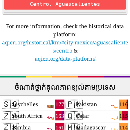
Centro, Aguascalientes
For more information, check the historical data
platform:
aqicn.org/historical/km/#city:mexico/aguascaliente
s/centro
&
aqicn.org/data-platform/
ចំណាត់ថ្នាក់គុណភាពខ្យល់តាមប្រទេស
🇸🇨
🇵🇰
177
116
Seychelles
Pakistan
🇿🇦
🇶🇦
163
115
South Africa
Qatar
🇿🇲
🇲🇬
161
114
Zambia
Madagascar