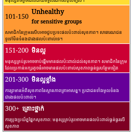
មនុស្សតិចតួចដែលងាយទទួលរងការបំពុលខ្យល់។
Unhealthy
101-150
for sensitive groups
សមាជិកនៃក្រុមរសើបអាចជួបប្រទះផលប៉ះពាល់សុខភាព។ សាធារណជន​
ទូទៅ​មិន​ទំនង​ជា​រង​ផល​ប៉ះពាល់​ទេ។
151-200
មិនល្អ
មនុស្សគ្រប់រូបអាចចាប់ផ្តើមមានផលប៉ះពាល់ដល់សុខភាព។ សមាជិកនៃក្រុម
ដែលប្រកាន់អក្សរតូចធំអាចមានផលប៉ះពាល់សុខភាពធ្ងន់ធ្ងរបន្ថែមទៀត
201-300
មិនល្អខ្លាំង
ការព្រមានអំពីសុខភាពនៃស្ថានភាពគ្រាអាសន្ន។ ប្រជាជនទាំងមូលទំនង
ជារងផលប៉ះពាល់។
300+
គ្រោះថ្នាក់
ការប្រុងប្រយ័ត្នផ្នែកសុខភាព: មនុស្សគ្រប់រូបអាចមានផលប៉ះពាល់ធ្ងន់ធ្ងរលើ
សុខភាព