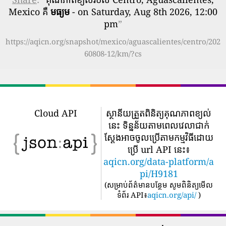
Mexico គឺ
មធ្យម
- on Saturday, Aug 8th 2026, 12:00
pm
”
https://aqicn.org/snapshot/mexico/aguascalientes/centro/202
60808-12/km/?cs
Cloud API
ស្ថានីយត្រួតពិនិត្យគុណភាពខ្យល់
នេះ ទិន្នន័យតាមពេលវេលាជាក់
ស្តែងអាចចូលប្រើតាមកម្មវិធីដោយ
ប្រើ url API នេះ៖
aqicn.org/data-platform/a
pi/H9181
(
សម្រាប់ព័ត៌មានបន្ថែម សូមពិនិត្យមើល
ទំព័រ API៖
aqicn.org/api/
)