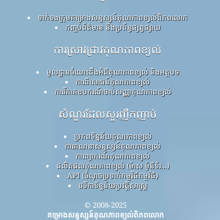
ទាក់ទងក្រុមគម្រោងសន្ទស្សន៍គុណភាពខ្យល់ពិភពលោក
កញ្ចប់ព័ត៌មាន និងប្រព័ន្ធផ្សព្វផ្សាយ
ការស្រាវជ្រាវគុណភាពខ្យល់
មូលដ្ឋានចំណេះដឹងអំពីគុណភាពខ្យល់ និងអត្ថបទ
ការពិសោធន៍គុណភាពខ្យល់
ការវិភាគឧបករណ៍ចាប់សញ្ញាគុណភាពខ្យល់
សំណួរដែលសួរញឹកញាប់
ប្រភពទិន្នន័យគុណភាពខ្យល់
ការគណនាសន្ទស្សន៍គុណភាពខ្យល់
ការព្យាករណ៍គុណភាពខ្យល់
ផលិតផលគុណភាពខ្យល់ (ម៉ាស ម៉ូនីទ័រ...)
API (ចំណុចប្រទាក់កម្មវិធីកម្មវិធី)
វេទិកាទិន្នន័យប្រវត្តិសាស្ត្រ
© 2008-2025
គម្រោងសន្ទស្សន៍គុណភាពខ្យល់ពិភពលោក