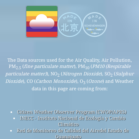
The Data sources used for the Air Quality, Air Pollution,
PM
(
fine particulate matter
), PM
(
PM10 (Respirable
2.5
10
particulate matter)
), NO
(
Nitrogen Dioxide
), SO
(
Sulphur
2
2
Dioxide
), CO (
Carbon Monoxide
), O
(
Ozone
) and Weather
3
data in this page are coming from:
Citizen Weather Observer Program (CWOP/APRS)
INECC - Instituto Nacional de Ecología y Cambio
Climático
Red de Monitoreo de Calidad del Airedel Estado de
Guanajuato