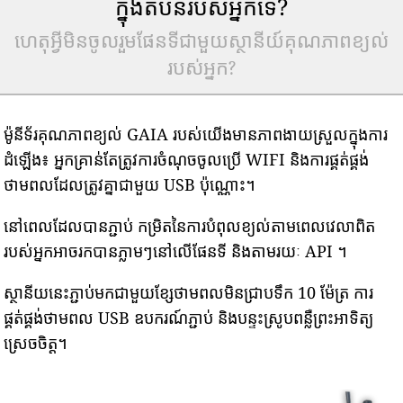
ក្នុងតំបន់របស់អ្នកទេ?
ហេតុអ្វីមិនចូលរួមផែនទីជាមួយស្ថានីយ៍គុណភាពខ្យល់
របស់អ្នក?
ម៉ូនីទ័រគុណភាពខ្យល់ GAIA របស់យើងមានភាពងាយស្រួលក្នុងការ
ដំឡើង៖ អ្នកគ្រាន់តែត្រូវការចំណុចចូលប្រើ WIFI និងការផ្គត់ផ្គង់
ថាមពលដែលត្រូវគ្នាជាមួយ USB ប៉ុណ្ណោះ។
នៅពេលដែលបានភ្ជាប់ កម្រិតនៃការបំពុលខ្យល់តាមពេលវេលាពិត
របស់អ្នកអាចរកបានភ្លាមៗនៅលើផែនទី និងតាមរយៈ API ។
ស្ថានីយនេះភ្ជាប់មកជាមួយខ្សែថាមពលមិនជ្រាបទឹក 10 ម៉ែត្រ ការ
ផ្គត់ផ្គង់ថាមពល USB ឧបករណ៍ភ្ជាប់ និងបន្ទះស្រូបពន្លឺព្រះអាទិត្យ
ស្រេចចិត្ត។