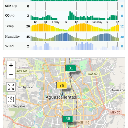
SO2
0
0
AQI
CO
2
0
AQI
Temp
26
12
Humidity
45
30
Wind
2
0
+
−