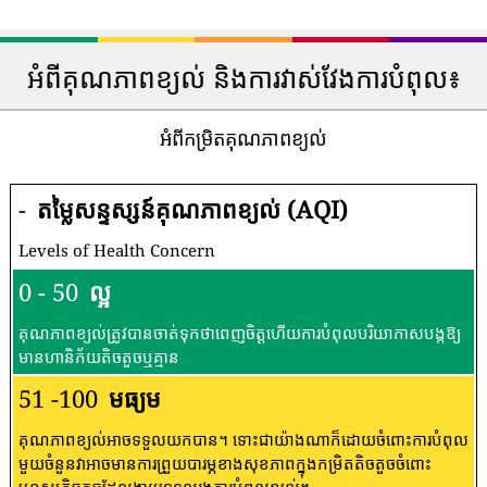
អំពីគុណភាពខ្យល់ និងការវាស់វែងការបំពុល៖
អំពីកម្រិតគុណភាពខ្យល់
-
តម្លៃសន្ទស្សន៍គុណភាពខ្យល់ (AQI)
Levels of Health Concern
0 - 50
ល្អ
គុណភាពខ្យល់ត្រូវបានចាត់ទុកថាពេញចិត្តហើយការបំពុលបរិយាកាសបង្កឱ្យ
មានហានិភ័យតិចតួចឬគ្មាន
51 -100
មធ្យម
គុណភាពខ្យល់អាចទទួលយកបាន។ ទោះជាយ៉ាងណាក៏ដោយចំពោះការបំពុល
មួយចំនួនវាអាចមានការព្រួយបារម្ភខាងសុខភាពក្នុងកម្រិតតិចតួចចំពោះ