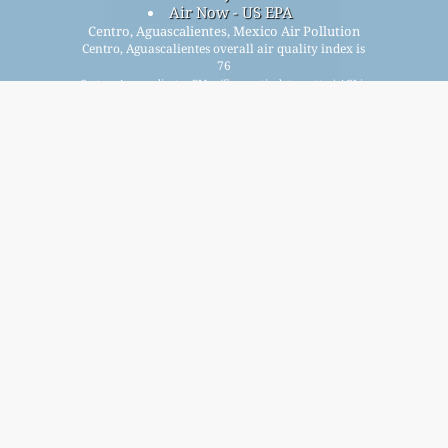
Air Now - US EPA
Centro, Aguascalientes, Mexico Air Pollution
Centro, Aguascalientes overall air quality index is
76
Centro, Aguascalientes PM
(fine particulate matter) AQI is
2.5
76 - Centro, Aguascalientes PM
(PM10 (Respirable
10
particulate matter)) AQI is 25 - Centro, Aguascalientes NO
2
(Nitrogen Dioxide) AQI is n/a - Centro, Aguascalientes SO
2
(Sulphur Dioxide) AQI is 0 - Centro, Aguascalientes O
(Ozone)
3
AQI is 3 - Centro, Aguascalientes CO (Carbon Monoxide) AQI
is 2 -
Signup for our free monthly mailing list, and get
notified when new articles are available.
submit
This page has been generated on Sunday, Aug 9th 2026, 02:25 am CST from jp2n