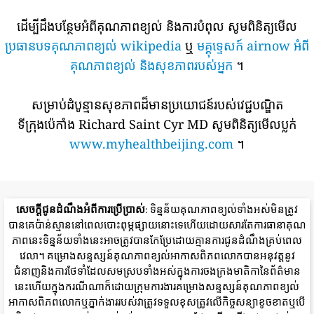
ដើម្បីដឹងបន្ថែមអំពីគុណភាពខ្យល់ និងការបំពុល សូមពិនិត្យមើល
ប្រធានបទគុណភាពខ្យល់ wikipedia
ឬ
មគ្គុទ្ទេសក៍ airnow អំពី
គុណភាពខ្យល់ និងសុខភាពរបស់អ្នក
។
សម្រាប់ដំបូន្មានសុខភាពដ៏មានប្រយោជន៍របស់វេជ្ជបណ្ឌិត
ទីក្រុងប៉េកាំង Richard Saint Cyr MD សូមពិនិត្យមើលប្លក់
www.myhealthbeijing.com
។
សេចក្តីជូនដំណឹងអំពីការប្រើប្រាស់
: ទិន្នន័យគុណភាពខ្យល់ទាំងអស់មិនត្រូវ
បានគេប៉ាន់ស្មាននៅពេលបោះពុម្ភផ្សាយនោះទេហើយដោយសារតែការធានាគុណ
ភាពនេះទិន្នន័យទាំងនេះអាចត្រូវបានកែប្រែដោយគ្មានការជូនដំណឹងគ្រប់ពេល
វេលា។ គម្រោងសន្ទស្សន៍គុណភាពខ្យល់អាកាសពិភពលោកបានអនុវត្តនូវ
ជំនាញនិងការថែទាំដែលសមស្របទាំងអស់ក្នុងការចងក្រងមាតិកានៃព័ត៌មាន
នេះហើយក្នុងករណីណាក៏ដោយក្រុមការងារគម្រោងសន្ទស្សន៍គុណភាពខ្យល់
អាកាសពិភពលោកឬភ្នាក់ងាររបស់វាត្រូវទទួលខុសត្រូវលើកិច្ចសន្យាខូចខាតឬបើ