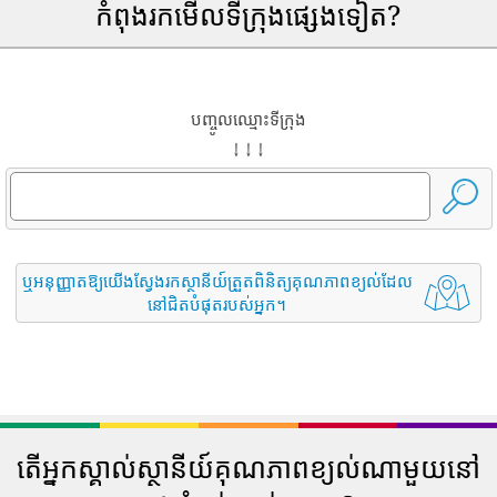
កំពុងរកមើលទីក្រុងផ្សេងទៀត?
បញ្ចូលឈ្មោះទីក្រុង
↓ ↓ ↓
ឬអនុញ្ញាតឱ្យយើងស្វែងរកស្ថានីយ៍ត្រួតពិនិត្យគុណភាពខ្យល់ដែល
នៅជិតបំផុតរបស់អ្នក។
តើអ្នកស្គាល់ស្ថានីយ៍គុណភាពខ្យល់ណាមួយនៅ