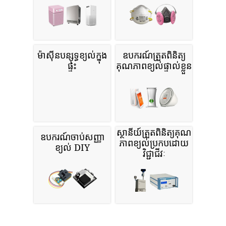
ម៉ាស៊ីនបន្សុទ្ធខ្យល់ក្នុង
ឧបករណ៍ត្រួតពិនិត្យ
ផ្ទះ
គុណភាពខ្យល់ផ្ទាល់ខ្លួន
ស្ថានីយ៍ត្រួតពិនិត្យគុណ
ឧបករណ៍ចាប់សញ្ញា
ភាពខ្យល់ប្រកបដោយ
ខ្យល់ DIY
វិជ្ជាជីវៈ