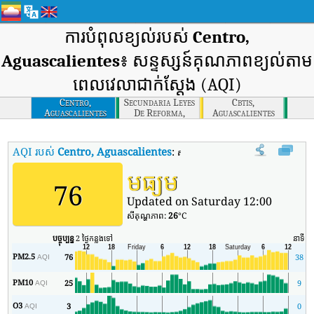
ការបំពុលខ្យល់របស់
Centro,
Aguascalientes
៖ សន្ទស្សន៍គុណភាពខ្យល់តាម
ពេលវេលាជាក់ស្តែង (AQI)
Centro,
Secundaria Leyes
Cbtis,
Aguascalientes
De Reforma,
Aguascalientes
Aguascalientes
AQI របស់
Centro, Aguascalientes
:
សន្ទស្សន៍គុណភាពខ្យល់តាមពេលវេលាពិតរ
មធ្យម
76
Updated on Saturday 12:00
សីតុណ្ហភាព:
26
°C
បច្ចុប្បន្ន
2 ថ្ងៃកន្លងទៅ
នាទី
អត
PM2.5
76
38
AQI
PM10
25
9
AQI
O3
3
0
AQI