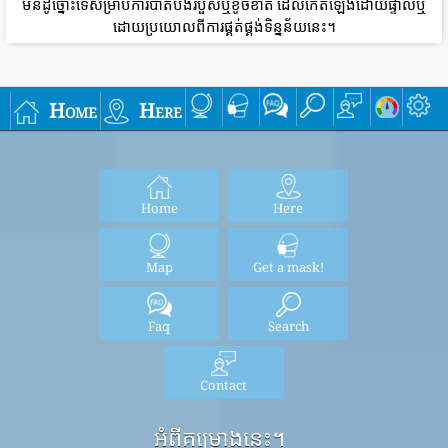
មិនដូច្នោះទេសម្រាប់ការបាត់បង់របួសឬខូចខាត ដែលកើតឡើងដោយផ្ទាល់ឬ
ដោយប្រយោលពីការផ្គត់ផ្គង់ទិន្នន័យនេះ។
Home
Here
Home
Here
Map
Get a mask!
Faq
Search
Contact
អំពីគម្រោងនេះ។