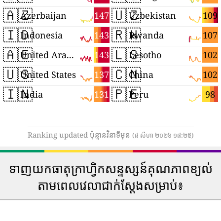
🇦🇿
🇺🇿
147
109
Azerbaijan
Uzbekistan
🇮🇩
🇷🇼
143
107
Indonesia
Rwanda
🇦🇪
🇱🇸
143
102
United Arab Emirates
Lesotho
🇺🇸
🇨🇳
137
102
United States
China
🇮🇳
🇵🇪
131
98
India
Peru
Ranking updated ប៉ុន្មានវិនាទីមុន
(៨ សីហា ២០២៦ ១៨:២៥)
ទាញយកធាតុក្រាហ្វិកសន្ទស្សន៍គុណភាពខ្យល់
តាមពេលវេលាជាក់ស្តែងសម្រាប់៖