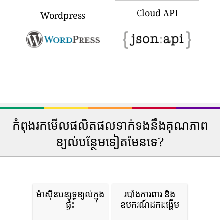
Cloud API
Wordpress
កំពុងរកមើលផលិតផលទាក់ទងនឹងគុណភាព
ខ្យល់បន្ថែមទៀតមែនទេ?
ម៉ាស៊ីនបន្សុទ្ធខ្យល់ក្នុង
របាំងការពារ និង
ផ្ទះ
ឧបករណ៍ដកដង្ហើម