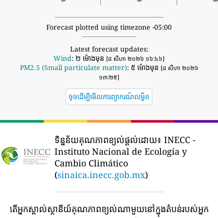
Forecast plotted using timezone -05:00
Latest forecast updates:
Wind
: ២ ម៉ោងមុន
[៨ សីហា ២០២៦ ១៦:៤៦]
PM2.5 (Small particulate matter)
: ៥ ម៉ោងមុន
[៨ សីហា ២០២៦
១៣:២៥]
ចុចដើម្បីមើលការព្យាករណ៍លម្អិត
ទិន្នន័យគុណភាពខ្យល់ផ្តល់ដោយ៖
INECC -
Instituto Nacional de Ecología y
Cambio Climático
(
sinaica.inecc.gob.mx
)
តើអ្នកស្គាល់ស្ថានីយ៍គុណភាពខ្យល់ណាមួយនៅក្នុងតំបន់របស់អ្នក