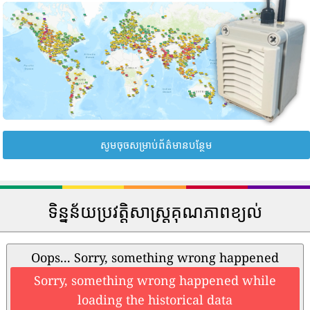
សូមចុចសម្រាប់ព័ត៌មានបន្ថែម
ទិន្នន័យប្រវត្តិសាស្រ្តគុណភាពខ្យល់
Oops... Sorry, something wrong happened
Sorry, something wrong happened while
loading the historical data