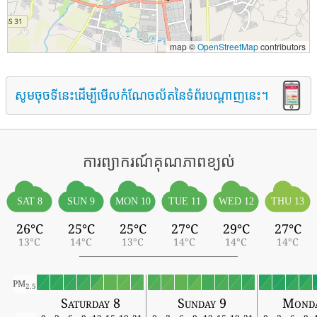
map ©
OpenStreetMap
contributors
សូមចុចទីនេះដើម្បីមើលកំណែចល័តនៃទំព័របណ្តាញនេះ។
ការព្យាករណ៍គុណភាពខ្យល់
SAT 8
SUN 9
MON 10
TUE 11
WED 12
THU 13
26°C
25°C
25°C
27°C
29°C
27°C
13°C
14°C
13°C
14°C
14°C
14°C
PM
2.5
Saturday 8
Sunday 9
Monda