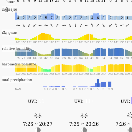
0
3
6
9
12
15
18
21
0
3
6
9
12
15
18
21
0
3
6
9
hour
ល្បឿនខ្យល់
4
2
2
2
2
5
7
3
2
2
3
2
1
4
6
3
2
1
2
1
សីតុណ្ហភាព
16°
15°
13°
18°
25°
26°
18°
15°
15°
14°
14°
18°
24°
24°
15°
16°
15°
14°
13°
17°
relative humidity
75
77
80
64
38
32
63
84
85
82
79
64
41
41
89
84
84
90
87
70
barometric pressure
1020
1018
1020
1020
1015
1012
1015
1018
1019
1018
1018
1019
1015
1013
1016
1017
1019
1019
1019
1020
1
total precipitation
NaN
0.1
0.4
0.5
0.5
0.1
0.1
0.1
0.3
5
3
3.3
11+
11+
UVI:
UVI:
UVI:
7:25 ~ 20:27
7:25 ~ 20:26
7:26 ~