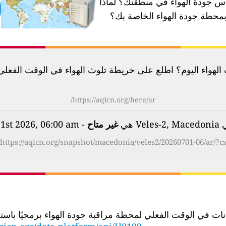
 جودة الهواء في منطقتك؟
لماذا
محطة جودة الهواء الخاصة بك؟
لهواء اليوم؟ اطلع على خريطة تلوث الهواء في الوقت الفعلي لأكثر م
https://aqicn.org/here/ar/
V هي
غير متاح
- on Wednesday, Jul 1st 2026, 06:00 am
https://aqicn.org/snapshot/macedonia/veles2/20260701-06/ar/?c
الوقت الفعلي لمحطة مراقبة جودة الهواء برمجيًا باستخدام عنوان URL لواجهة برمجة