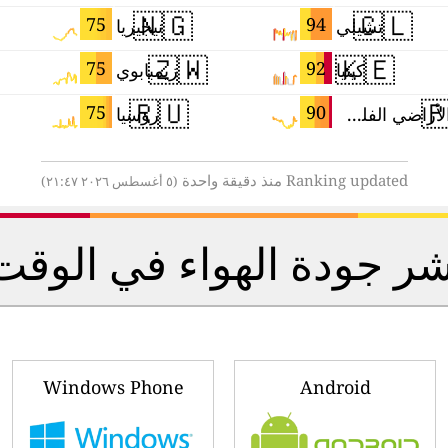
🇳🇬
🇨🇱
75
94
نيجيريا
تشيلي
🇿🇼
🇰🇪
75
92
زيمبابوي
كينيا
🇷🇺

75
90
روسيا
الأراضي الفلسطينية
Ranking updated منذ دقيقة واحدة
(٥ أغسطس ٢٠٢٦ ٢١:٤٧)
مؤشر جودة الهواء في الوق
Windows Phone
Android