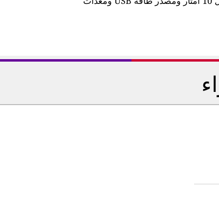
تأتي المحطة مزودة بكابل طاقة مقاوم للماء بطول 10 أمتار ومصدر طاقة USB ومعدات
اء