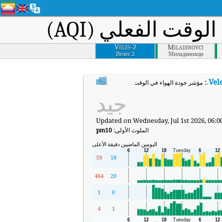
وقت الفعلي (AQI)
Veles-2
Miladinovci
Велес 2
Миладиновци
:
.
Vel
مؤشر جودة الهواء في الوقت الفعلي (AQI) في Veles-2.
جيد
Updated on Wednesday, Jul 1st 2026, 06:0
الملوث الأولي:
pm10
اليومين الماضيين
دقيقة
الأعلى
59
18
464
20
1
0
4
1