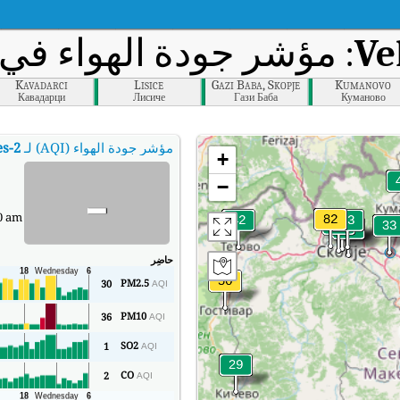
Ve
: مؤشر جودة الهواء في ال
Kavadarci
Lisice
Gazi Baba, Skopje
Kumanovo
Кавадарци
Лисиче
Гази Баба
Куманово
مؤشر جودة الهواء (AQI) لـ
es-2
+
-
−
0 am
حاضِر
PM2.5
30
AQI
PM10
36
AQI
SO2
1
AQI
CO
2
AQI