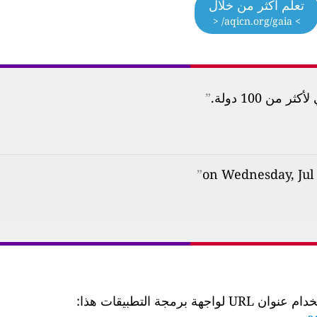
تعلم اكثر من خلال
> aqicn.org/gaia/ <
ن 100 دولة.
”
”
 التطبيقات هذا: