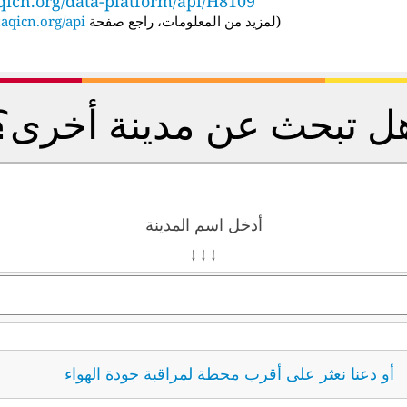
qicn.org/data-platform/api/H8109
(
لمزيد من المعلومات، راجع صفحة API:
aqicn.org/api/
ل تبحث عن مدينة أخرى؟
أدخل اسم المدينة
↓ ↓ ↓
أو دعنا نعثر على أقرب محطة لمراقبة جودة الهواء