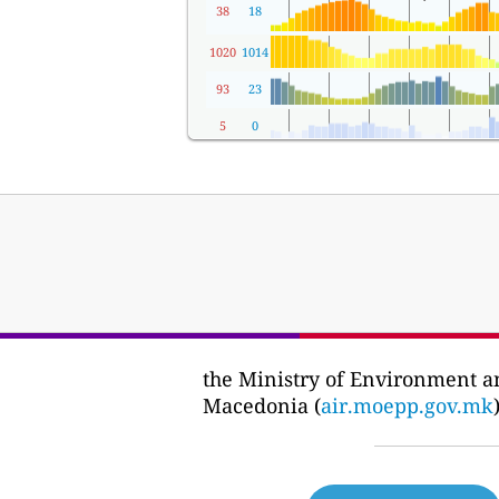
38
18
1020
1014
93
23
5
0
the Ministry of Environment a
Macedonia (
air.moepp.gov.mk