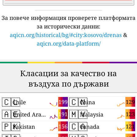
За повече информация проверете платформата
за исторически данни:
aqicn.org/historical/bg/#city:kosovo/drenas
&
aqicn.org/data-platform/
Класации за качество на
въздуха по държави
🇨🇱
🇨🇳
199
129
Chile
China
🇦🇪
🇲🇾
191
123
United Arab Emirates
Malaysia
🇵🇰
🇨🇦
156
121
Pakistan
Canada