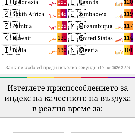
🇮🇩
🇺🇬
150
120
Indonesia
Uganda
🇿🇦
🇿🇼
145
119
South Africa
Zimbabwe
🇿🇲
🇲🇿
135
117
Zambia
Mozambique
🇰🇼
🇺🇸
130
114
Kuwait
United States
🇮🇳
🇳🇬
130
101
India
Nigeria
Ranking updated преди няколко секунди
(10 авг 2026 3:59)
Изтеглете приспособлението за
индекс на качеството на въздуха
в реално време за: