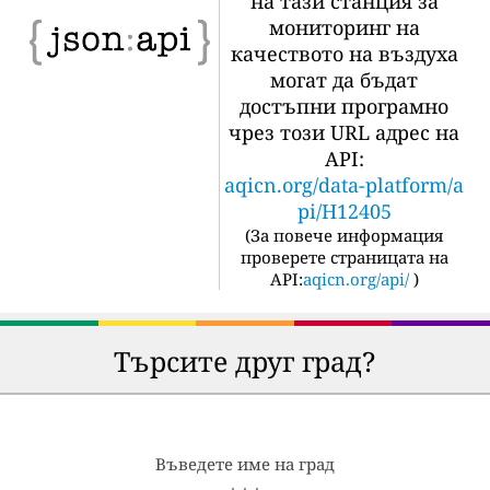
на тази станция за
мониторинг на
качеството на въздуха
могат да бъдат
достъпни програмно
чрез този URL адрес на
API:
aqicn.org/data-platform/a
pi/H12405
(
За повече информация
проверете страницата на
API:
aqicn.org/api/
)
Търсите друг град?
Въведете име на град