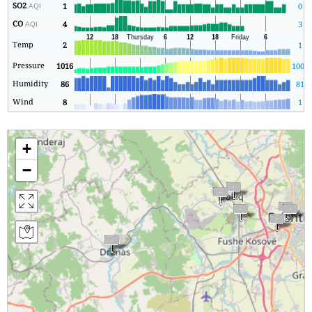
SO2
1
0
AQI
CO
4
3
AQI
Temp
2
1
Pressure
1016
1008
Humidity
86
81
Wind
8
1
+
−