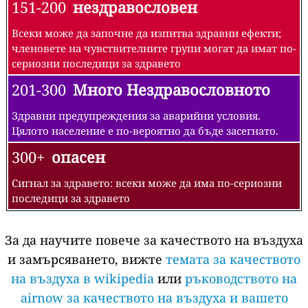
151-200
нездравословен
Всеки може да започне да изпитва здравни ефекти;
членовете на чувствителните групи могат да имат по-
сериозни последици за здравето
201-300
Много Нездравословното
Здравни предупреждения за аварийни условия.
Цялото население е по-вероятно да бъде засегнато.
300+
опасен
Сигнал за здравето: всеки може да има по-сериозни
последици за здравето
За да научите повече за качеството на въздуха
и замърсяването, вижте
темата за качеството
на въздуха в wikipedia
или
ръководството на
airnow за качеството на въздуха и вашето