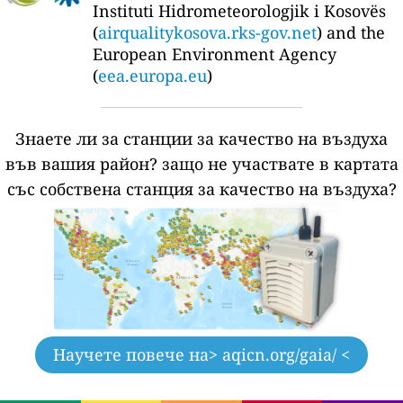
Instituti Hidrometeorologjik i Kosovës
(
airqualitykosova.rks-gov.net
) and the
European Environment Agency
(
eea.europa.eu
)
Знаете ли за станции за качество на въздуха
във вашия район?
защо не участвате в картата
със собствена станция за качество на въздуха?
Научете повече на
> aqicn.org/gaia/ <