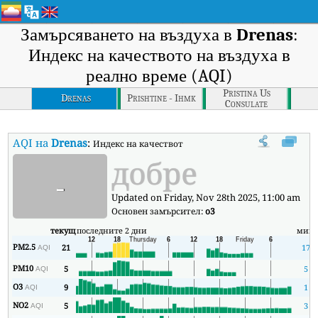
Замърсяването на въздуха в
Drenas
:
Индекс на качеството на въздуха в
реално време (AQI)
Pristina Us
Drenas
Prishtine - Ihmk
Consulate
AQI на
Drenas
:
Индекс на качеството на въздуха в реално време (AQ
добре
-
Updated on Friday, Nov 28th 2025, 11:00 am
Основен замърсител:
o3
текущ
последните 2 дни
мин
PM2.5
21
17
AQI
PM10
5
5
AQI
O3
9
1
AQI
NO2
5
3
AQI