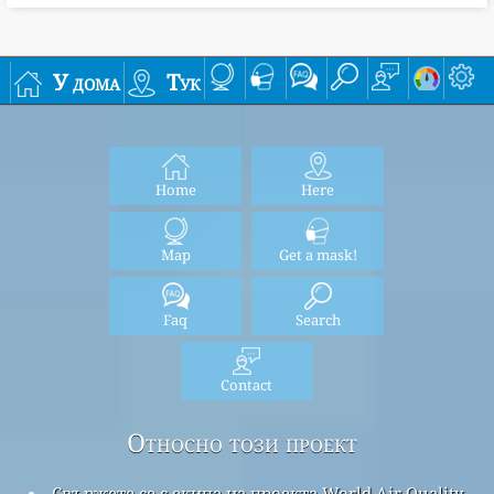
У дома
Тук
Home
Here
Map
Get a mask!
Faq
Search
Contact
Относно този проект
Свържете се с екипа на проекта World Air Quality