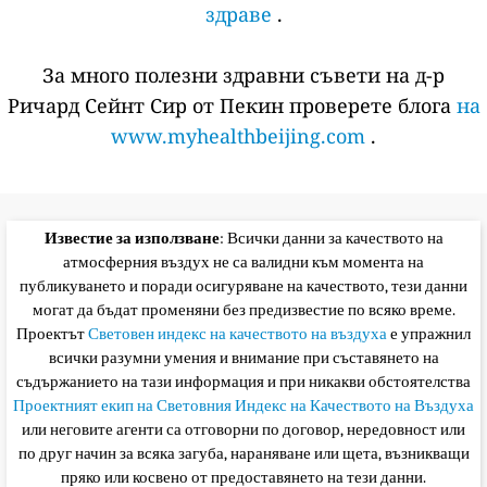
здраве
.
За много полезни здравни съвети на д-р
Ричард Сейнт Сир от Пекин проверете блога
на
www.myhealthbeijing.com
.
Известие за използване
: Всички данни за качеството на
атмосферния въздух не са валидни към момента на
публикуването и поради осигуряване на качеството, тези данни
могат да бъдат променяни без предизвестие по всяко време.
Проектът
Световен индекс на качеството на въздуха
е упражнил
всички разумни умения и внимание при съставянето на
съдържанието на тази информация и при никакви обстоятелства
Проектният екип на Световния Индекс на Качеството на Въздуха
или неговите агенти са отговорни по договор, нередовност или
по друг начин за всяка загуба, нараняване или щета, възникващи
пряко или косвено от предоставянето на тези данни.