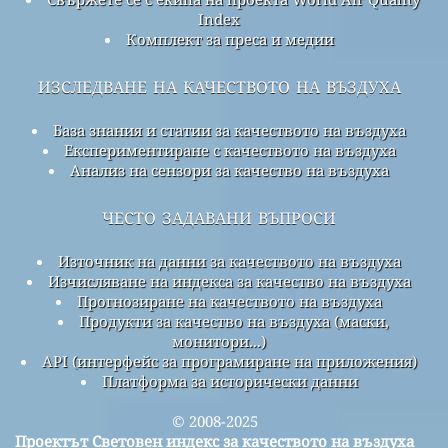
Index
Комплект за преса и медии
изследване на качеството на въздуха
База знания и статии за качеството на въздуха
Експериментиране с качеството на въздуха
Анализ на сензори за качество на въздуха
често задавани въпроси
Източник на данни за качеството на въздуха
Изчисляване на индекса за качество на въздуха
Прогнозиране на качеството на въздуха
Продукти за качество на въздуха (маски,
монитори...)
API (интерфейс за програмиране на приложения)
Платформа за исторически данни
© 2008-2025
Проектът Световен индекс за качеството на въздуха