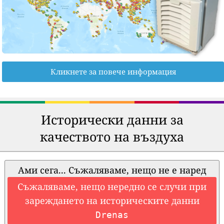
Кликнете за повече информация
Исторически данни за
качеството на въздуха
Ами сега... Съжаляваме, нещо не е наред
Съжаляваме, нещо нередно се случи при
зареждането на историческите данни
Drenas