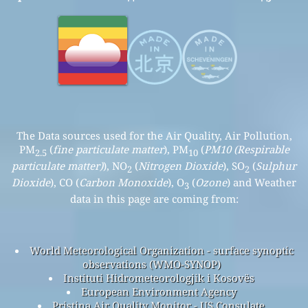
The Data sources used for the Air Quality, Air Pollution,
PM
(
fine particulate matter
), PM
(
PM10 (Respirable
2.5
10
particulate matter)
), NO
(
Nitrogen Dioxide
), SO
(
Sulphur
2
2
Dioxide
), CO (
Carbon Monoxide
), O
(
Ozone
) and Weather
3
data in this page are coming from:
World Meteorological Organization - surface synoptic
observations (WMO-SYNOP)
Instituti Hidrometeorologjik i Kosovës
European Environment Agency
Pristina Air Quality Monitor - US Consulate