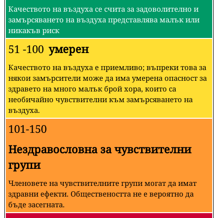
Качеството на въздуха се счита за задоволително и
замърсяването на въздуха представлява малък или
никакъв риск
51 -100
умерен
Качеството на въздуха е приемливо; въпреки това за
някои замърсители може да има умерена опасност за
здравето на много малък брой хора, които са
необичайно чувствителни към замърсяването на
въздуха.
101-150
Нездравословна за чувствителни
групи
Членовете на чувствителните групи могат да имат
здравни ефекти. Обществеността не е вероятно да
бъде засегната.