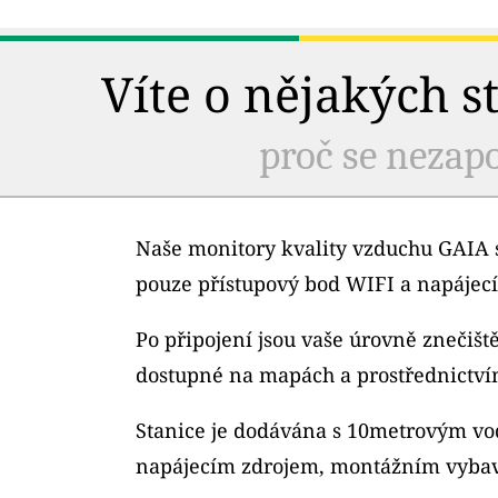
Víte o nějakých s
proč se nezapo
Naše monitory kvality vzduchu GAIA s
pouze přístupový bod WIFI a napájecí
Po připojení jsou vaše úrovně znečiš
dostupné na mapách a prostřednictví
Stanice je dodávána s 10metrovým v
napájecím zdrojem, montážním vybav