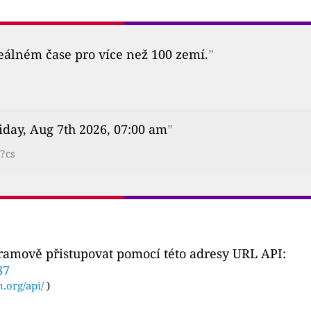
reálném čase pro více než 100 zemí.
”
iday, Aug 7th 2026, 07:00 am
”
/?cs
gramově přistupovat pomocí této adresy URL API:
87
n.org/api/
)