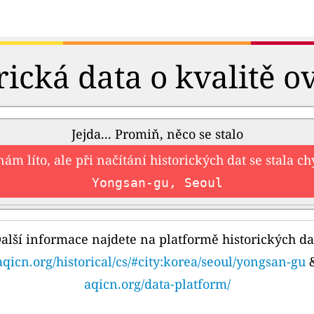
rická data o kvalitě o
Jejda... Promiň, něco se stalo
nám líto, ale při načítání historických dat se stala c
Yongsan-gu, Seoul
alší informace najdete na platformě historických da
aqicn.org/historical/cs/#city:korea/seoul/yongsan-gu
aqicn.org/data-platform/