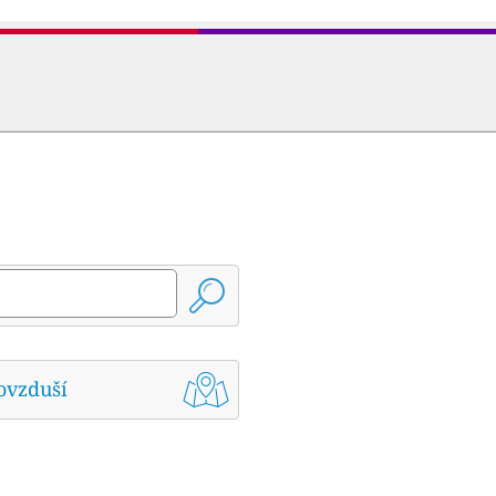
ovzduší