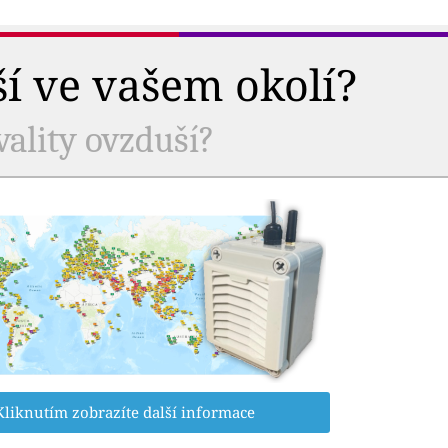
ší ve vašem okolí?
vality ovzduší?
Kliknutím zobrazíte další informace