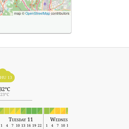
map ©
OpenStreetMap
contributors
HU 13
32°C
23°C
Tuesday 11
Wednesday 12
Thursday 13
1
4
7
10
13
16
19
22
1
4
7
10
13
16
19
22
1
4
7
10
13
16
19