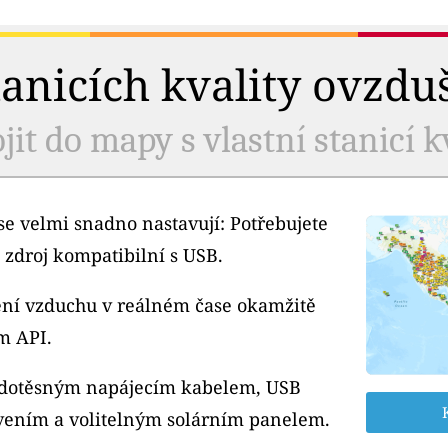
tanicích kvality ovzdu
jit do mapy s vlastní stanicí k
e velmi snadno nastavují: Potřebujete
 zdroj kompatibilní s USB.
tění vzduchu v reálném čase okamžitě
m API.
odotěsným napájecím kabelem, USB
ením a volitelným solárním panelem.