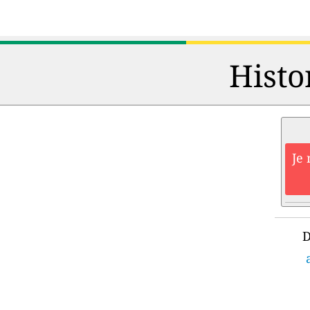
Histo
Je 
D