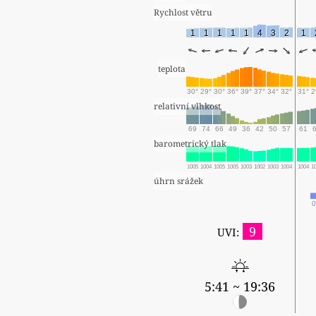
Rychlost větru
1
1
1
1
1
4
3
2
1
teplota
30°
29°
30°
36°
39°
37°
34°
32°
31°
2
relativní vlhkost
69
74
66
49
36
42
50
57
61
barometrický tlak
1005
1004
1005
1005
1003
1002
1003
1004
1004
1
úhrn srážek
0
9
UVI:
5:41 ~ 19:36