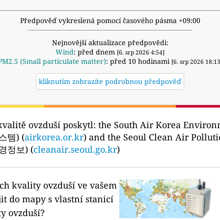
Předpověď vykreslená pomocí časového pásma +09:00
Nejnovější aktualizace předpovědi:
Wind
: před dnem
[6. srp 2026 4:54]
PM2.5 (Small particulate matter)
: před 10 hodinami
[6. srp 2026 18:13
kliknutím zobrazíte podrobnou předpověď
kvalitě ovzduší poskytl:
the South Air Korea Envi
템) (
airkorea.or.kr
) and the Seoul Clean Air Pol
정보) (
cleanair.seoul.go.kr
)
ích kvality ovzduší ve vašem
it do mapy s vlastní stanicí
ty ovzduší?