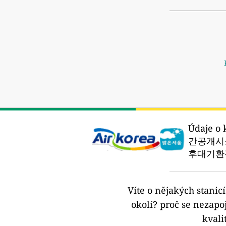
Údaje o 
간공개시스
후대기환경
Víte o nějakých stanic
okolí?
proč se nezapoj
kvali