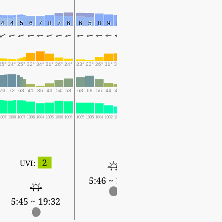
4
4
5
6
7
8
7
6
6
5
8
9
8
8
8
7
7
6
7
7
8
8
7
25°
24°
25°
32°
34°
31°
26°
24°
23°
23°
26°
31°
31°
28°
25°
24°
23°
23°
27°
31°
32°
29°
27°
70
72
63
41
36
43
54
58
63
68
56
44
42
48
59
61
66
65
54
45
43
57
58
1007
1006
1007
1006
1004
1005
1006
1006
1005
1005
1004
1002
1001
1001
1002
1002
1001
1000
1000
998
996
996
998
2
UVI:
5:46 ~ 19:30
5:46 ~ 19:29
5:45 ~ 19:32