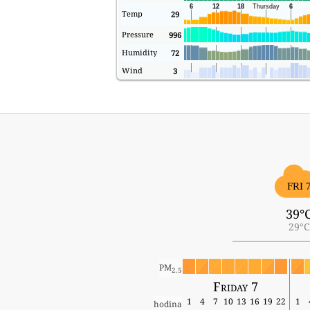
Temp
29
Pressure
996
Humidity
72
Wind
3
FRI 
39°
29°C
PM
2.5
Friday 7
1
4
7
10
13
16
19
22
1
hodina