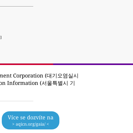
]
ronment Corporation (대기오염실시
lution Information (서울특별시 기
Více se dozvíte na
> aqicn.org/gaia/ <