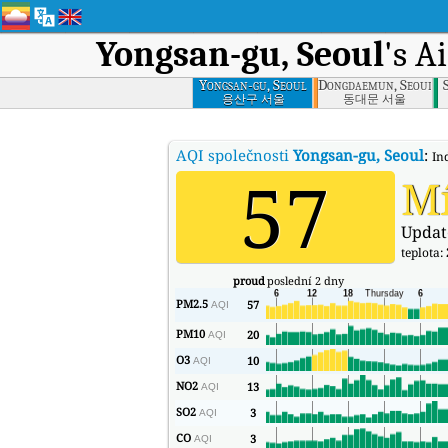
Yongsan-gu, Seoul
's A
Yongsan-gu, Seoul
Dongdaemun, Seoul
용산구 서울
동대문 서울
AQI společnosti
Yongsan-gu, Seoul
:
In
57
M
Updat
teplota:
proud
poslední 2 dny
PM2.5
57
AQI
PM10
20
AQI
O3
10
AQI
NO2
13
AQI
SO2
3
AQI
CO
3
AQI