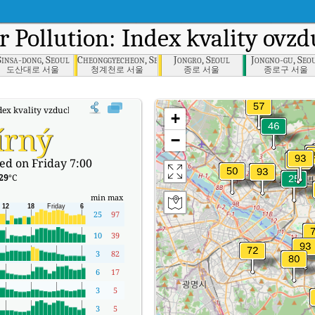
ir Pollution: Index kvality ovz
Sinsa-dong, Seoul
Cheonggyecheon, Seoul
Jongro, Seoul
Jongno-gu, Seo
도산대로 서울
청계천로 서울
종로 서울
종로구 서울
dex kvality vzduchu v reálném čase (AQI) společnosti Yongsan-gu, Seoul.
+
írný
−
ed on Friday 7:00
29
°C
min
max
25
97
10
39
3
82
6
17
3
5
3
5