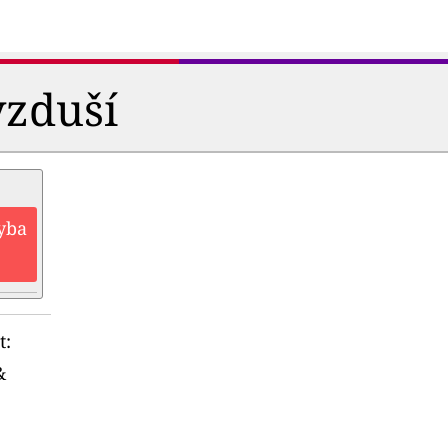
vzduší
hyba
t:
&