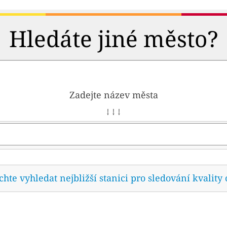
Hledáte jiné město?
Zadejte název města
↓ ↓ ↓
te vyhledat nejbližší stanici pro sledování kvality 