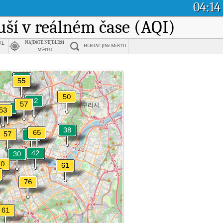
04:14
duší v reálném čase (AQI)
ul
NAJDěTE NEJBLIžší
HLEDAT JINé MěSTO
MěSTO