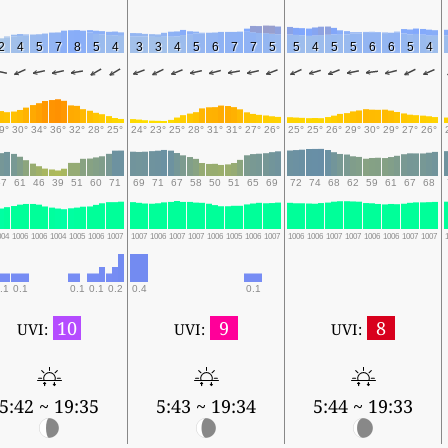
2
4
5
7
8
5
4
3
3
4
5
6
7
7
5
5
4
5
5
6
6
5
4
9°
30°
34°
36°
32°
28°
25°
24°
23°
25°
28°
31°
31°
27°
26°
25°
25°
26°
29°
30°
29°
27°
26°
67
61
46
39
51
60
71
69
71
67
58
50
51
65
69
72
74
68
62
59
61
67
68
004
1006
1006
1004
1005
1006
1007
1007
1006
1007
1007
1006
1005
1006
1007
1006
1006
1007
1007
1006
1006
1007
1007
.1
0.1
0.1
0.1
0.2
0.4
0.1
10
9
8
UVI:
UVI:
UVI:
5:42 ~ 19:35
5:43 ~ 19:34
5:44 ~ 19:33