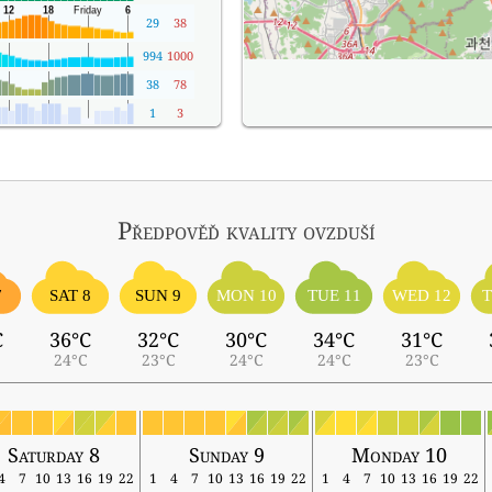
29
38
994
1000
38
78
1
3
Předpověď kvality ovzduší
7
SAT 8
SUN 9
MON 10
TUE 11
WED 12
T
C
36°C
32°C
30°C
34°C
31°C
24°C
23°C
24°C
24°C
23°C
Saturday 8
Sunday 9
Monday 10
4
7
10
13
16
19
22
1
4
7
10
13
16
19
22
1
4
7
10
13
16
19
22