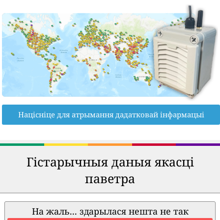
Націсніце для атрымання дадатковай інфармацыі
Гістарычныя даныя якасці
паветра
На жаль... здарылася нешта не так