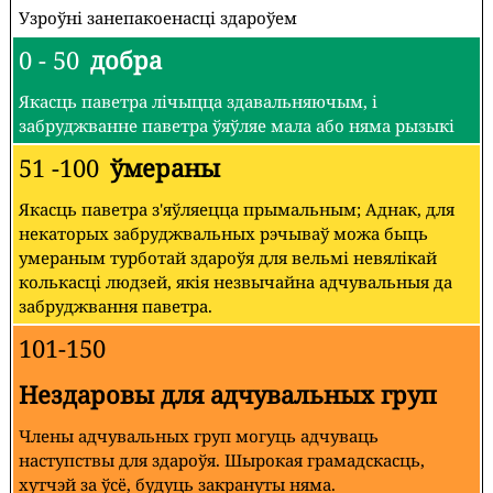
Узроўні занепакоенасці здароўем
0 - 50
добра
Якасць паветра лічыцца здавальняючым, і
забруджванне паветра ўяўляе мала або няма рызыкі
51 -100
ўмераны
Якасць паветра з'яўляецца прымальным; Аднак, для
некаторых забруджвальных рэчываў можа быць
умераным турботай здароўя для вельмі невялікай
колькасці людзей, якія незвычайна адчувальныя да
забруджвання паветра.
101-150
Нездаровы для адчувальных груп
Члены адчувальных груп могуць адчуваць
наступствы для здароўя. Шырокая грамадскасць,
хутчэй за ўсё, будуць закрануты няма.