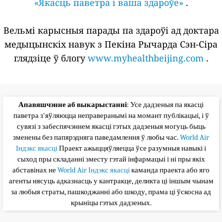
«Якасць паветра і ваша здароўе»
.
Вельмі карысныя парады па здароўі ад доктара
медыцынскіх навук з Пекіна Рычарда Сэн-Сіра
глядзіце ў блогу
www.myhealthbeijing.com
.
Апавяшчэнне аб выкарыстанні
: Усе дадзеныя па якасці
паветра з'яўляюцца неправеранымі на момант публікацыі, і ў
сувязі з забеспячэннем якасці гэтых дадзеныя могуць быць
зменены без папярэдняга паведамлення ў любы час.
World Air
Індэкс якасці
Праект ажыццяўляецца ўсе разумныя навыкі і
сыход пры складанні зместу гэтай інфармацыі і ні пры якіх
абставінах не
World Air Індэкс якасці
каманда праекта або яго
агенты нясуць адказнасць у кантракце, деликта ці іншым чынам
за любыя страты, пашкоджанні або шкоду, прама ці ўскосна ад
крыніцы гэтых дадзеных.