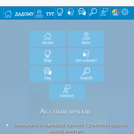
дадому
тут
Home
Here
Map
Get a mask!
Faq
Search
Contact
Аб гэтым праекце
Звяжыцеся з камандай праекта Сусветнага індэкса
якасці паветра