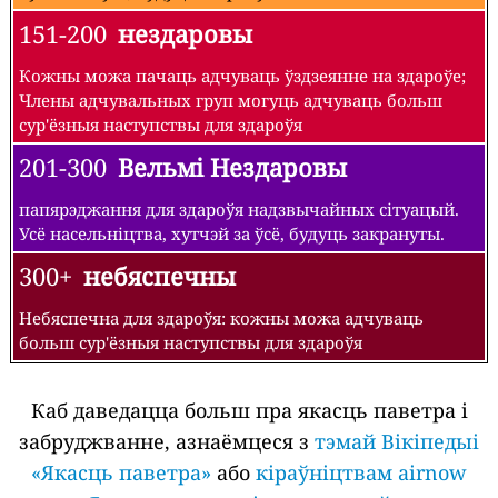
151-200
нездаровы
Кожны можа пачаць адчуваць ўздзеянне на здароўе;
Члены адчувальных груп могуць адчуваць больш
сур'ёзныя наступствы для здароўя
201-300
Вельмі Нездаровы
папярэджання для здароўя надзвычайных сітуацый.
Усё насельніцтва, хутчэй за ўсё, будуць закрануты.
300+
небяспечны
Небяспечна для здароўя: кожны можа адчуваць
больш сур'ёзныя наступствы для здароўя
Каб даведацца больш пра якасць паветра і
забруджванне, азнаёмцеся з
тэмай Вікіпедыі
«Якасць паветра»
або
кіраўніцтвам airnow