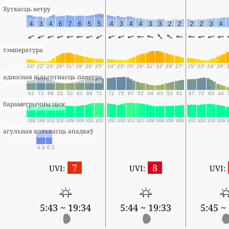
Хуткасць ветру
4
3
4
6
7
6
5
5
4
3
4
4
3
3
2
2
2
2
3
4
тэмпература
24°
22°
23°
29°
31°
28°
26°
25°
24°
23°
25°
29°
32°
32°
29°
27°
25°
23°
24°
28°
адносная вільготнасць паветра
62
73
66
52
52
61
69
71
72
75
67
52
44
43
53
62
67
72
65
44
бараметрычны ціск
1008
1009
1010
1010
1009
1009
1010
1011
1010
1010
1011
1011
1009
1008
1009
1009
1010
1010
1010
1009
1
агульная колькасць ападкаў
0.5
0.5
7
8
UVI:
UVI:
UVI:
5:43 ~ 19:34
5:44 ~ 19:33
5:45 ~