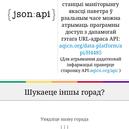
станцыі маніторынгу
якасці паветра ў
рэальным часе можна
атрымаць праграмны
доступ з дапамогай
гэтага URL-адраса API:
aqicn.org/data-platform/a
pi/H4485
(
Для атрымання дадатковай
інфармацыі праверце
старонку API:
aqicn.org/api/
)
Шукаеце іншы горад?
Увядзіце назву горада
↓ ↓ ↓