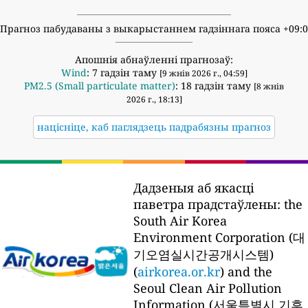
Прагноз пабудаваны з выкарыстаннем гадзіннага пояса +09:
Апошнія абнаўленні прагнозаў:
Wind
: 7 гадзін таму
[9 жнів 2026 г., 04:59]
PM2.5 (Small particulate matter)
: 18 гадзін таму
[8 жнів
2026 г., 18:13]
націсніце, каб паглядзець падрабязны прагноз
Дадзеныя аб якасці
паветра прадстаўлены:
the
South Air Korea
Environment Corporation (대
기오염실시간공개시스템)
(
airkorea.or.kr
) and the
Seoul Clean Air Pollution
Information (서울특별시 기후