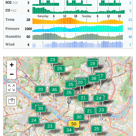
SO2
3
2
AQI
CO
4
3
AQI
Temp
28
25
Pressure
1000
993
Humidity
60
46
Wind
4
1
+
−