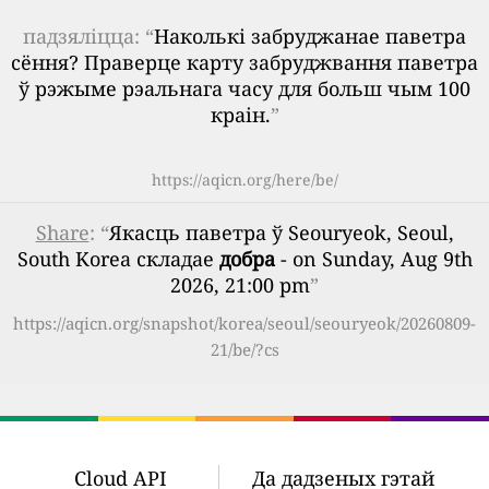
падзяліцца: “
Наколькі забруджанае паветра
сёння? Праверце карту забруджвання паветра
ў рэжыме рэальнага часу для больш чым 100
краін.
”
https://aqicn.org/here/be/
Share
: “
Якасць паветра ў Seouryeok, Seoul,
South Korea складае
добра
- on Sunday, Aug 9th
2026, 21:00 pm
”
https://aqicn.org/snapshot/korea/seoul/seouryeok/20260809-
21/be/?cs
Cloud API
Да дадзеных гэтай