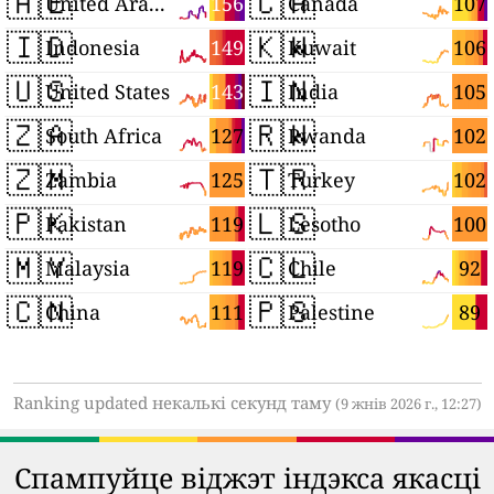
🇦🇪
🇨🇦
156
107
United Arab Emirates
Canada
🇮🇩
🇰🇼
149
106
Indonesia
Kuwait
🇺🇸
🇮🇳
143
105
United States
India
🇿🇦
🇷🇼
127
102
South Africa
Rwanda
🇿🇲
🇹🇷
125
102
Zambia
Turkey
🇵🇰
🇱🇸
119
100
Pakistan
Lesotho
🇲🇾
🇨🇱
119
92
Malaysia
Chile
🇨🇳
🇵🇸
111
89
China
Palestine
Ranking updated некалькі секунд таму
(9 жнів 2026 г., 12:27)
Спампуйце віджэт індэкса якасці