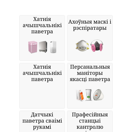
Хатнія
Ахоўныя маскі і
ачышчальнікі
рэспіратары
паветра
Хатнія
Персанальныя
ачышчальнікі
маніторы
паветра
якасці паветра
Датчыкі
Прафесійныя
паветра сваімі
станцыі
рукамі
кантролю