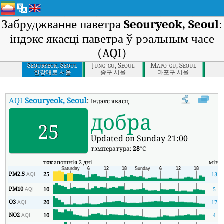
Забруджванне паветра
Seouryeok, Seoul
:
індэкс якасці паветра ў рэальным часе
(AQI)
Seouryeok, Seoul
Jung-gu, Seoul
Mapo-gu, Seoul
한강대로 서울
중구 서울
마포구 서울
AQI
Seouryeok, Seoul
:
Індэкс якасці паветра Seouryeok, Seoul у рэ
добра
25
Updated on Sunday 21:00
тэмпература:
28
°C
ток
апошнія 2 дні
мін
м
PM2.5
25
13
AQI
PM10
10
5
AQI
O3
20
17
AQI
NO2
10
4
AQI