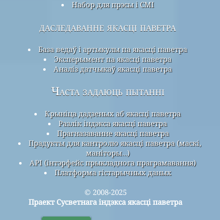
Набор для прэсы і СМІ
даследаванне якасці паветра
База ведаў і артыкулы па якасці паветра
Эксперымент па якасці паветра
Аналіз датчыкаў якасці паветра
Часта задаюць пытанні
Крыніца дадзеных аб якасці паветра
Разлік індэкса якасці паветра
Прагназаванне якасці паветра
Прадукты для кантролю якасці паветра (маскі,
маніторы…)
API (інтэрфейс прыкладнога праграмавання)
Платформа гістарычных даных
© 2008-2025
Праект Сусветнага індэкса якасці паветра