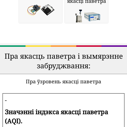
якасці паветра
Пра якасць паветра і вымярэнне
забруджвання:
Пра ўзровень якасці паветра
-
Значэнні індэкса якасці паветра
(AQI).