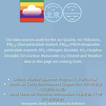
The Data sources used for the Air Quality, Air Pollution,
PM
(
fine particulate matter
), PM
(
PM10 (Respirable
2.5
10
particulate matter)
), NO
(
Nitrogen Dioxide
), SO
(
Sulphur
2
2
Dioxide
), CO (
Carbon Monoxide
), O
(
Ozone
) and Weather
3
data in this page are coming from:
Citizen Weather Observer Program (CWOP/APRS)
South Air Korea Environment Corporation (대기오염실
시간공개시스템)
Seoul Clean Air Pollution Information (서울특별시 기후
대기환경정보)
Seouryeok, Seoul, South Korea Air Pollution