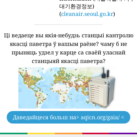
대기환경정보)
(
cleanair.seoul.go.kr
)
Ці ведаеце вы якія-небудзь станцыі кантролю
якасці паветра ў вашым раёне?
чаму б не
прыняць удзел у карце са сваёй уласнай
станцыяй якасці паветра?
Даведайцеся больш на
> aqicn.org/gaia/ <