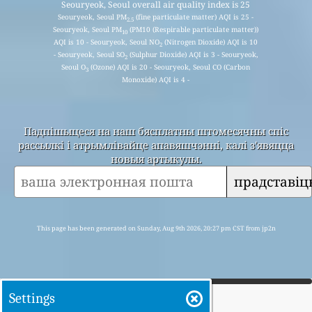
Seouryeok, Seoul overall air quality index is 25
Seouryeok, Seoul PM
(fine particulate matter) AQI is 25 -
2.5
Seouryeok, Seoul PM
(PM10 (Respirable particulate matter))
10
AQI is 10 - Seouryeok, Seoul NO
(Nitrogen Dioxide) AQI is 10
2
- Seouryeok, Seoul SO
(Sulphur Dioxide) AQI is 3 - Seouryeok,
2
Seoul O
(Ozone) AQI is 20 - Seouryeok, Seoul CO (Carbon
3
Monoxide) AQI is 4 -
Падпішыцеся на наш бясплатны штомесячны спіс
рассылкі і атрымлівайце апавяшчэнні, калі з'явяцца
новыя артыкулы.
прадставіц
This page has been generated on Sunday, Aug 9th 2026, 20:27 pm CST from jp2n
Settings