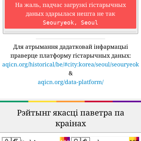
На жаль, падчас загрузкі гістарычных
даных здарылася нешта не так
Seouryeok, Seoul
Для атрымання дадатковай інфармацыі
праверце платформу гістарычных даных:
aqicn.org/historical/be/#city:korea/seoul/seouryeok
&
aqicn.org/data-platform/
Рэйтынг якасці паветра па
краінах