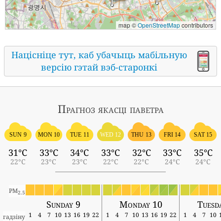
map ©
OpenStreetMap
contributors
Націсніце тут, каб убачыць мабільную
версію гэтай вэб-старонкі
Прагноз якасці паветра
SUN 9
MON 10
TUE 11
WED 12
THU 13
FRI 14
SAT 15
31°C
33°C
34°C
33°C
32°C
33°C
35°C
22°C
23°C
23°C
22°C
22°C
24°C
24°C
PM
2.5
Sunday 9
Monday 10
Tuesd
1
4
7
10
13
16
19
22
1
4
7
10
13
16
19
22
1
4
7
10
гадзіну