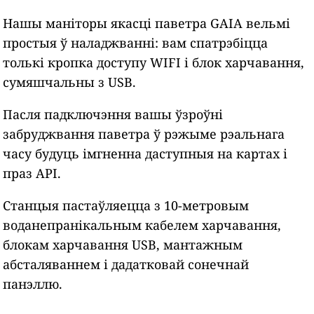
Нашы маніторы якасці паветра GAIA вельмі
простыя ў наладжванні: вам спатрэбіцца
толькі кропка доступу WIFI і блок харчавання,
сумяшчальны з USB.
Пасля падключэння вашы ўзроўні
забруджвання паветра ў рэжыме рэальнага
часу будуць імгненна даступныя на картах і
праз API.
Станцыя пастаўляецца з 10-метровым
воданепранікальным кабелем харчавання,
блокам харчавання USB, мантажным
абсталяваннем і дадатковай сонечнай
панэллю.