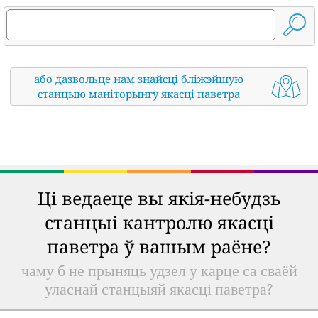
або дазвольце нам знайсці бліжэйшую
станцыю маніторынгу якасці паветра
Ці ведаеце вы якія-небудзь
станцыі кантролю якасці
паветра ў вашым раёне?
чаму б не прыняць удзел у карце са сваёй
уласнай станцыяй якасці паветра?