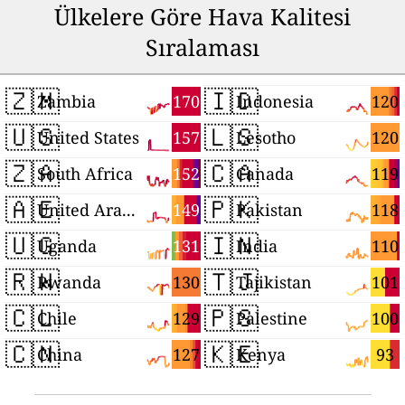
Ülkelere Göre Hava Kalitesi
Sıralaması
🇿🇲
🇮🇩
170
120
Zambia
Indonesia
🇺🇸
🇱🇸
157
120
United States
Lesotho
🇿🇦
🇨🇦
152
119
South Africa
Canada
🇦🇪
🇵🇰
149
118
United Arab Emirates
Pakistan
🇺🇬
🇮🇳
131
110
Uganda
India
🇷🇼
🇹🇯
130
101
Rwanda
Tajikistan
🇨🇱
🇵🇸
129
100
Chile
Palestine
🇨🇳
🇰🇪
127
93
China
Kenya