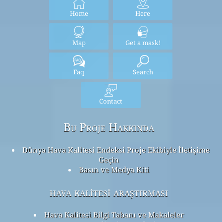
Home
Here
Map
Get a mask!
Faq
Search
Contact
Bu Proje Hakkında
Dünya Hava Kalitesi Endeksi Proje Ekibiyle İletişime
Geçin
Basın ve Medya Kiti
hava kalitesi araştırması
Hava Kalitesi Bilgi Tabanı ve Makaleler