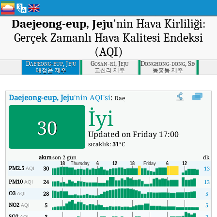
Daejeong-eup, Jeju
'nin Hava Kirliliği:
Gerçek Zamanlı Hava Kalitesi Endeksi
(AQI)
Daejeong-eup, Jeju
Gosan-ri, Jeju
Donghong-dong, Seogwipo-si
대정읍 제주
고산리 제주
동홍동 제주
Daejeong-eup, Jeju
'nin AQI'si
:
Daejeong-eup, Jeju'nin Gerçek Zamanl
İyi
30
Updated on Friday 17:00
sıcaklık:
31
°C
akım
son 2 gün
dk.
m
PM2.5
30
13
AQI
PM10
24
13
AQI
O3
28
5
AQI
NO2
5
5
AQI
SO2
3
2
AQI