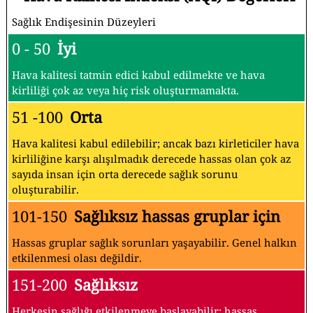
Sağlık Endişesinin Düzeyleri
0 - 50
İyi
Hava kalitesi tatmin edici kabul edilmekte ve hava
kirliliği çok az veya hiç risk oluşturmamakta.
51 -100
Orta
Hava kalitesi kabul edilebilir; ancak bazı kirleticiler hava
kirliliğine karşı alışılmadık derecede hassas olan çok az
sayıda insan için orta derecede sağlık sorunu
oluşturabilir.
101-150
Sağlıksız hassas gruplar için
Hassas gruplar sağlık sorunları yaşayabilir. Genel halkın
etkilenmesi olası değildir.
151-200
Sağlıksız
Herkesin sağlığı etkilenmeye başlayabilir; hassas