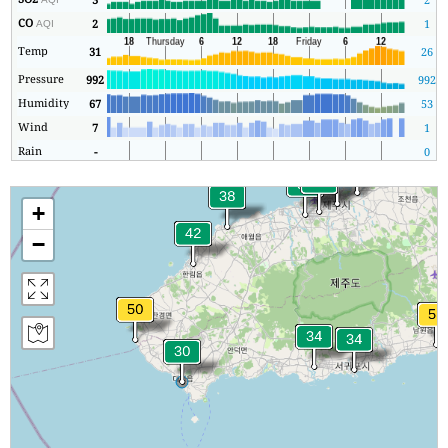
CO
2
1
AQI
Temp
31
26
Pressure
992
992
Humidity
67
53
Wind
7
1
Rain
-
0
+
−