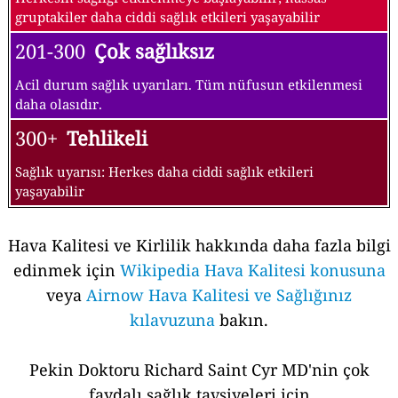
gruptakiler daha ciddi sağlık etkileri yaşayabilir
201-300
Çok sağlıksız
Acil durum sağlık uyarıları. Tüm nüfusun etkilenmesi
daha olasıdır.
300+
Tehlikeli
Sağlık uyarısı: Herkes daha ciddi sağlık etkileri
yaşayabilir
Hava Kalitesi ve Kirlilik hakkında daha fazla bilgi
edinmek için
Wikipedia Hava Kalitesi konusuna
veya
Airnow Hava Kalitesi ve Sağlığınız
kılavuzuna
bakın.
Pekin Doktoru Richard Saint Cyr MD'nin çok
faydalı sağlık tavsiyeleri için