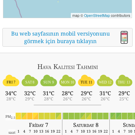
map ©
OpenStreetMap
contributors
Bu web sayfasının mobil versiyonunu
görmek için buraya tıklayın
Hava Kalitesi Tahmini
FRI 7
SAT 8
SUN 9
MON 10
TUE 11
WED 12
THU 13
34°C
32°C
31°C
28°C
29°C
31°C
29°C
28°C
29°C
28°C
26°C
26°C
26°C
25°C
PM
2.5
Friday 7
Saturday 8
Sund
1
4
7
10
13
16
19
22
1
4
7
10
13
16
19
22
1
4
7
10
saat