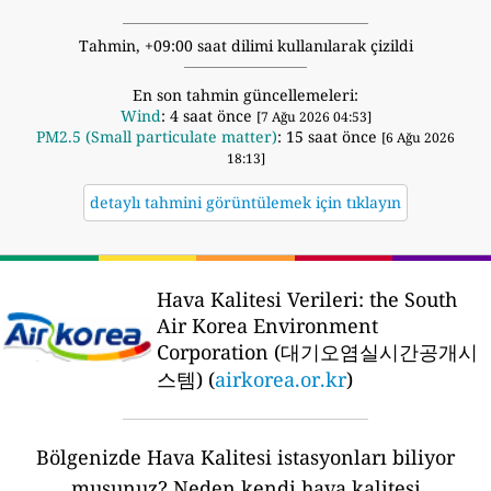
Tahmin, +09:00 saat dilimi kullanılarak çizildi
En son tahmin güncellemeleri:
Wind
: 4 saat önce
[7 Ağu 2026 04:53]
PM2.5 (Small particulate matter)
: 15 saat önce
[6 Ağu 2026
18:13]
detaylı tahmini görüntülemek için tıklayın
Hava Kalitesi Verileri:
the South
Air Korea Environment
Corporation (대기오염실시간공개시
스템) (
airkorea.or.kr
)
Bölgenizde Hava Kalitesi istasyonları biliyor
musunuz?
Neden kendi hava kalitesi