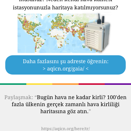
istasyonunuzla haritaya katılmıyorsunuz?
Daha fazlasını şu adreste öğrenin:
> aqicn.org/gaia/ <
Paylaşmak: “
Bugün hava ne kadar kirli? 100'den
fazla ülkenin gerçek zamanlı hava kirliliği
haritasına göz atın.
”
https://aqicn.org/here/tr/