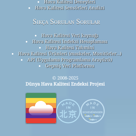
Hava Kalitesi Deneyleri
Hava Kalitesi Sensörleri Analizi
Sıkça Sorulan Sorular
Hava Kalitesi Veri kaynağı
Hava Kalitesi İndeksi Hesaplaması
Hava Kalitesi Tahmini
Hava Kalitesi Ürünleri (maskeler, Monitörler…)
API (Uygulama Programlama Arayüzü)
Geçmiş Veri Platformu
© 2008-2025
Dünya Hava Kalitesi Endeksi Projesi