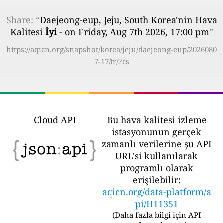
Share
: “
Daejeong-eup, Jeju, South Korea'nin Hava
Kalitesi
İyi
- on Friday, Aug 7th 2026, 17:00 pm
”
https://aqicn.org/snapshot/korea/jeju/daejeong-eup/2026080
7-17/tr/?cs
Cloud API
Bu hava kalitesi izleme
istasyonunun gerçek
zamanlı verilerine şu API
URL'si kullanılarak
programlı olarak
erişilebilir:
aqicn.org/data-platform/a
pi/H11351
(
Daha fazla bilgi için API