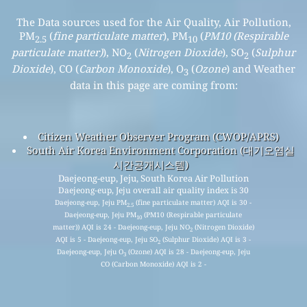
The Data sources used for the Air Quality, Air Pollution,
PM
(
fine particulate matter
), PM
(
PM10 (Respirable
2.5
10
particulate matter)
), NO
(
Nitrogen Dioxide
), SO
(
Sulphur
2
2
Dioxide
), CO (
Carbon Monoxide
), O
(
Ozone
) and Weather
3
data in this page are coming from:
Citizen Weather Observer Program (CWOP/APRS)
South Air Korea Environment Corporation (대기오염실
시간공개시스템)
Daejeong-eup, Jeju, South Korea Air Pollution
Daejeong-eup, Jeju overall air quality index is 30
Daejeong-eup, Jeju PM
(fine particulate matter) AQI is 30 -
2.5
Daejeong-eup, Jeju PM
(PM10 (Respirable particulate
10
matter)) AQI is 24 - Daejeong-eup, Jeju NO
(Nitrogen Dioxide)
2
AQI is 5 - Daejeong-eup, Jeju SO
(Sulphur Dioxide) AQI is 3 -
2
Daejeong-eup, Jeju O
(Ozone) AQI is 28 - Daejeong-eup, Jeju
3
CO (Carbon Monoxide) AQI is 2 -