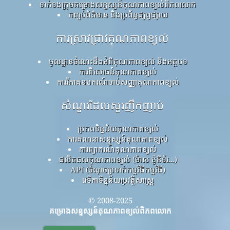
ទាក់ទងក្រុមគម្រោងសន្ទស្សន៍គុណភាពខ្យល់ពិភពលោក
កញ្ចប់ព័ត៌មាន និងប្រព័ន្ធផ្សព្វផ្សាយ
ការស្រាវជ្រាវគុណភាពខ្យល់
មូលដ្ឋានចំណេះដឹងអំពីគុណភាពខ្យល់ និងអត្ថបទ
ការពិសោធន៍គុណភាពខ្យល់
ការវិភាគឧបករណ៍ចាប់សញ្ញាគុណភាពខ្យល់
សំណួរដែលសួរញឹកញាប់
ប្រភពទិន្នន័យគុណភាពខ្យល់
ការគណនាសន្ទស្សន៍គុណភាពខ្យល់
ការព្យាករណ៍គុណភាពខ្យល់
ផលិតផលគុណភាពខ្យល់ (ម៉ាស ម៉ូនីទ័រ...)
API (ចំណុចប្រទាក់កម្មវិធីកម្មវិធី)
វេទិកាទិន្នន័យប្រវត្តិសាស្ត្រ
© 2008-2025
គម្រោងសន្ទស្សន៍គុណភាពខ្យល់ពិភពលោក