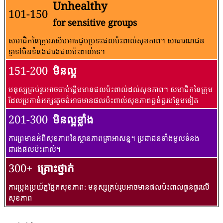
Unhealthy
101-150
for sensitive groups
សមាជិកនៃក្រុមរសើបអាចជួបប្រទះផលប៉ះពាល់សុខភាព។ សាធារណជន​
ទូទៅ​មិន​ទំនង​ជា​រង​ផល​ប៉ះពាល់​ទេ។
151-200
មិនល្អ
មនុស្សគ្រប់រូបអាចចាប់ផ្តើមមានផលប៉ះពាល់ដល់សុខភាព។ សមាជិកនៃក្រុម
ដែលប្រកាន់អក្សរតូចធំអាចមានផលប៉ះពាល់សុខភាពធ្ងន់ធ្ងរបន្ថែមទៀត
201-300
មិនល្អខ្លាំង
ការព្រមានអំពីសុខភាពនៃស្ថានភាពគ្រាអាសន្ន។ ប្រជាជនទាំងមូលទំនង
ជារងផលប៉ះពាល់។
300+
គ្រោះថ្នាក់
ការប្រុងប្រយ័ត្នផ្នែកសុខភាព: មនុស្សគ្រប់រូបអាចមានផលប៉ះពាល់ធ្ងន់ធ្ងរលើ
សុខភាព