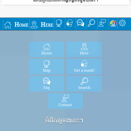
ដោយប្រយោលពីការផ្គត់ផ្គង់ទិន្នន័យនេះ។
Home
Here
Home
Here
Map
Get a mask!
Faq
Search
Contact
អំពីគម្រោងនេះ។