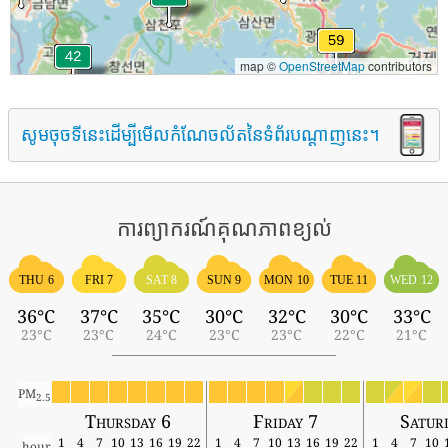
map ©
OpenStreetMap
contributors
សូមចុចទីនេះដើម្បីមើលកំណែចល័តនៃទំព័របណ្តាញនេះ។
ការព្យាករណ៍គុណភាពខ្យល់
THU 6
FRI 7
SAT 8
SUN 9
MON 10
TUE 11
WED 12
36°C
37°C
35°C
30°C
32°C
30°C
33°C
23°C
23°C
24°C
23°C
23°C
22°C
21°C
PM
2.5
Thursday 6
Friday 7
Satur
1
4
7
10
13
16
19
22
1
4
7
10
13
16
19
22
1
4
7
10
hour