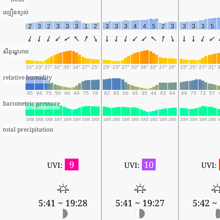
ល្បឿនខ្យល់
2
3
2
3
3
3
1
2
3
3
3
4
4
5
2
3
3
3
3
5
សីតុណ្ហភាព
24°
23°
27°
32°
35°
34°
27°
25°
25°
23°
27°
33°
36°
33°
27°
26°
25°
25°
27°
31°
relative humidity
95
94
75
50
40
49
75
78
82
85
66
45
35
44
63
64
69
75
73
57
barometric pressure
1008
1008
1008
1007
1004
1004
1006
1005
1005
1005
1005
1005
1003
1002
1004
1005
1004
1004
1006
1005
1
total precipitation
9
10
UVI:
UVI:
UVI:
5:41 ~ 19:28
5:41 ~ 19:27
5:42 ~