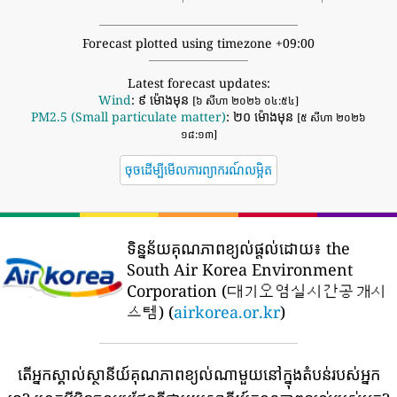
Forecast plotted using timezone +09:00
Latest forecast updates:
Wind
: ៩ ម៉ោងមុន
[៦ សីហា ២០២៦ ០៤:៥៤]
PM2.5 (Small particulate matter)
: ២០ ម៉ោងមុន
[៥ សីហា ២០២៦
១៨:១៣]
ចុចដើម្បីមើលការព្យាករណ៍លម្អិត
ទិន្នន័យគុណភាពខ្យល់ផ្តល់ដោយ៖
the
South Air Korea Environment
Corporation (대기오염실시간공개시
스템) (
airkorea.or.kr
)
តើអ្នកស្គាល់ស្ថានីយ៍គុណភាពខ្យល់ណាមួយនៅក្នុងតំបន់របស់អ្នក