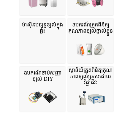
ម៉ាស៊ីនបន្សុទ្ធខ្យល់ក្នុង
ឧបករណ៍ត្រួតពិនិត្យ
ផ្ទះ
គុណភាពខ្យល់ផ្ទាល់ខ្លួន
ស្ថានីយ៍ត្រួតពិនិត្យគុណ
ឧបករណ៍ចាប់សញ្ញា
ភាពខ្យល់ប្រកបដោយ
ខ្យល់ DIY
វិជ្ជាជីវៈ