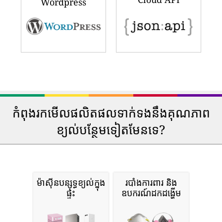
Wordpress
កំពុងរកមើលផលិតផលទាក់ទងនឹងគុណភាព
ខ្យល់បន្ថែមទៀតមែនទេ?
ម៉ាស៊ីនបន្សុទ្ធខ្យល់ក្នុង
របាំងការពារ និង
ផ្ទះ
ឧបករណ៍ដកដង្ហើម