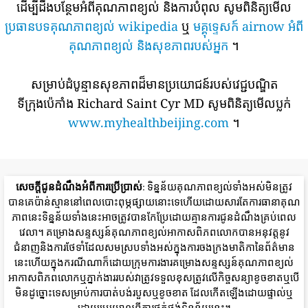
ដើម្បីដឹងបន្ថែមអំពីគុណភាពខ្យល់ និងការបំពុល សូមពិនិត្យមើល
ប្រធានបទគុណភាពខ្យល់ wikipedia
ឬ
មគ្គុទ្ទេសក៍ airnow អំពី
គុណភាពខ្យល់ និងសុខភាពរបស់អ្នក
។
សម្រាប់ដំបូន្មានសុខភាពដ៏មានប្រយោជន៍របស់វេជ្ជបណ្ឌិត
ទីក្រុងប៉េកាំង Richard Saint Cyr MD សូមពិនិត្យមើលប្លក់
www.myhealthbeijing.com
។
សេចក្តីជូនដំណឹងអំពីការប្រើប្រាស់
: ទិន្នន័យគុណភាពខ្យល់ទាំងអស់មិនត្រូវ
បានគេប៉ាន់ស្មាននៅពេលបោះពុម្ភផ្សាយនោះទេហើយដោយសារតែការធានាគុណ
ភាពនេះទិន្នន័យទាំងនេះអាចត្រូវបានកែប្រែដោយគ្មានការជូនដំណឹងគ្រប់ពេល
វេលា។ គម្រោងសន្ទស្សន៍គុណភាពខ្យល់អាកាសពិភពលោកបានអនុវត្តនូវ
ជំនាញនិងការថែទាំដែលសមស្របទាំងអស់ក្នុងការចងក្រងមាតិកានៃព័ត៌មាន
នេះហើយក្នុងករណីណាក៏ដោយក្រុមការងារគម្រោងសន្ទស្សន៍គុណភាពខ្យល់
អាកាសពិភពលោកឬភ្នាក់ងាររបស់វាត្រូវទទួលខុសត្រូវលើកិច្ចសន្យាខូចខាតឬបើ
មិនដូច្នោះទេសម្រាប់ការបាត់បង់របួសឬខូចខាត ដែលកើតឡើងដោយផ្ទាល់ឬ