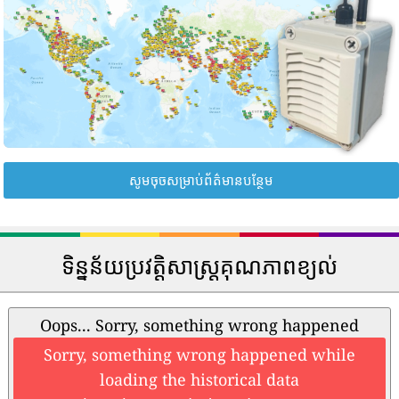
សូមចុចសម្រាប់ព័ត៌មានបន្ថែម
ទិន្នន័យប្រវត្តិសាស្រ្តគុណភាពខ្យល់
Oops... Sorry, something wrong happened
Sorry, something wrong happened while
loading the historical data