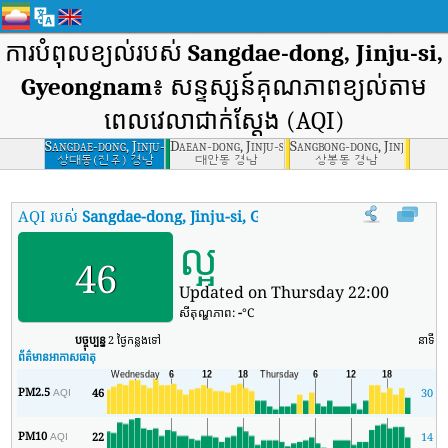
ការបំពុលខ្យល់របស់
Sangdae-dong, Jinju-si,
Gyeongnam
៖ សន្ទស្សន៍គុណភាពខ្យល់តាម
ពេលវេលាជាក់ស្តែង (AQI)
Sangdae-dong, Jinju-
Daean-dong, Jinju-si, Gyeongnam
Sangbong-dong, Jinju-si, 
si, Gyeongnam
상대동(진주) 경남
대안동 경남
상봉동 경남
AQI របស់
Sangdae-dong, Jinju-si, Gyeongnam
:
សន្ទស្សន៍គុណភាពខ្
ល្អ
46
Updated on Thursday 22:00
សីតុណ្ហភាព:
-
°C
បច្ចុប្បន្ន
2 ថ្ងៃកន្លងទៅ
នាទី
អត
ព័ត៌មានអាកាសធាតុ
PM2.5
46
30
AQI
PM10
22
14
AQI