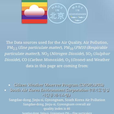
The Data sources used for the Air Quality, Air Pollution,
PM
(
fine particulate matter
), PM
(
PM10 (Respirable
2.5
10
particulate matter)
), NO
(
Nitrogen Dioxide
), SO
(
Sulphur
2
2
Dioxide
), CO (
Carbon Monoxide
), O
(
Ozone
) and Weather
3
data in this page are coming from:
Citizen Weather Observer Program (CWOP/APRS)
South Air Korea Environment Corporation (대기오염실
시간공개시스템)
Sangdae-dong, Jinju-si, Gyeongnam, South Korea Air Pollution
Sangdae-dong, Jinju-si, Gyeongnam overall air
quality index is 46
Sangdae-dong, Jinju-si, Gyeongnam PM
(fine particulate
2.5