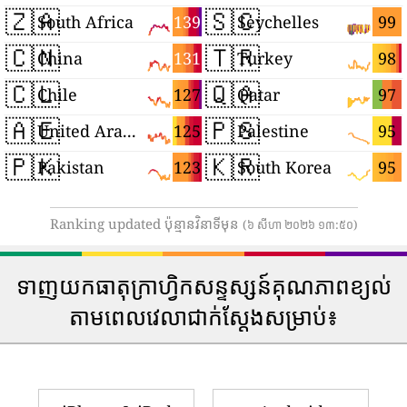
🇿🇦
🇸🇨
139
99
South Africa
Seychelles
🇨🇳
🇹🇷
131
98
China
Turkey
🇨🇱
🇶🇦
127
97
Chile
Qatar
🇦🇪
🇵🇸
125
95
United Arab Emirates
Palestine
🇵🇰
🇰🇷
123
95
Pakistan
South Korea
Ranking updated ប៉ុន្មានវិនាទីមុន
(៦ សីហា ២០២៦ ១៣:៥០)
ទាញយកធាតុក្រាហ្វិកសន្ទស្សន៍គុណភាពខ្យល់
តាមពេលវេលាជាក់ស្តែងសម្រាប់៖