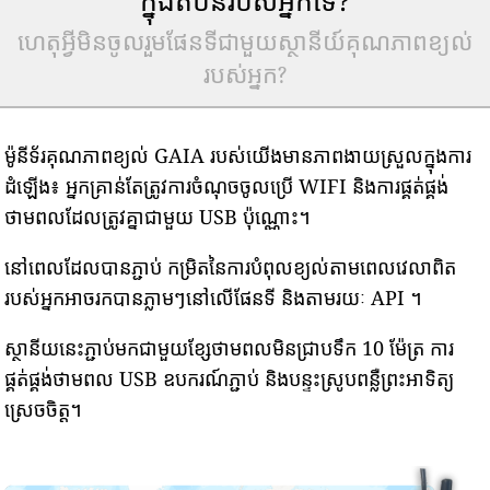
ហេតុអ្វីមិនចូលរួមផែនទីជាមួយស្ថានីយ៍គុណភាពខ្យល់
របស់អ្នក?
ម៉ូនីទ័រគុណភាពខ្យល់ GAIA របស់យើងមានភាពងាយស្រួលក្នុងការ
ដំឡើង៖ អ្នកគ្រាន់តែត្រូវការចំណុចចូលប្រើ WIFI និងការផ្គត់ផ្គង់
ថាមពលដែលត្រូវគ្នាជាមួយ USB ប៉ុណ្ណោះ។
នៅពេលដែលបានភ្ជាប់ កម្រិតនៃការបំពុលខ្យល់តាមពេលវេលាពិត
របស់អ្នកអាចរកបានភ្លាមៗនៅលើផែនទី និងតាមរយៈ API ។
ស្ថានីយនេះភ្ជាប់មកជាមួយខ្សែថាមពលមិនជ្រាបទឹក 10 ម៉ែត្រ ការ
ផ្គត់ផ្គង់ថាមពល USB ឧបករណ៍ភ្ជាប់ និងបន្ទះស្រូបពន្លឺព្រះអាទិត្យ
ស្រេចចិត្ត។