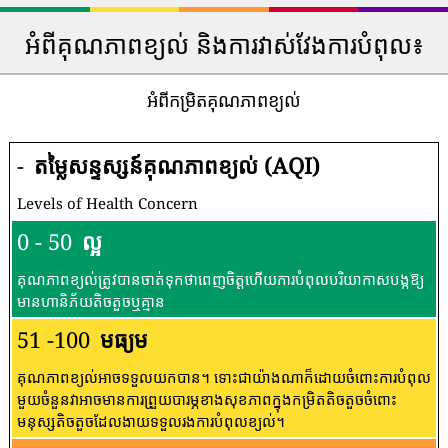
អំពីគុណភាពខ្យល់ និងការវាស់វែងការបំពុល៖
អំពីកម្រិតគុណភាពខ្យល់
-
តម្លៃសន្ទស្សន៍គុណភាពខ្យល់ (AQI)
Levels of Health Concern
0 - 50
ល្អ
គុណភាពខ្យល់ត្រូវបានចាត់ទុកថាពេញចិត្តហើយការបំពុលបរិយាកាសបង្កឱ្យ
មានហានិភ័យតិចតួចឬគ្មាន
51 -100
មធ្យម
គុណភាពខ្យល់អាចទទួលយកបាន។ ទោះជាយ៉ាងណាក៏ដោយចំពោះការបំពុល
មួយចំនួនវាអាចមានការព្រួយបារម្ភខាងសុខភាពក្នុងកម្រិតតិចតួចចំពោះ
មនុស្សតិចតួចដែលងាយទទួលរងការបំពុលខ្យល់។