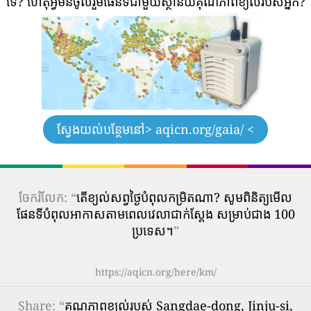
ទេ?
ហេតុអ្វីមិនចូលរួមផែនទីជាមួយស្ថានីយ៍គុណភាពខ្យល់របស់អ្នក?
ស្វែងយល់បន្ថែមនៅ
> aqicn.org/gaia/ <
ចែករំលែក: “
តើ​ខ្យល់​សព្វថ្ងៃ​បំពុល​កម្រិត​ណា? សូមពិនិត្យមើល
ផែនទីបំពុលអាកាសតាមពេលវេលាជាក់ស្តែង សម្រាប់ជាង 100
ប្រទេស។
”
https://aqicn.org/here/km/
Share
: “
គុណភាពខ្យល់របស់ Sangdae-dong, Jinju-si,