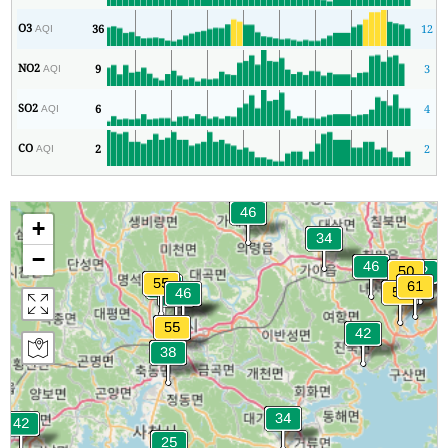
O3
36
12
AQI
NO2
9
3
AQI
SO2
6
4
AQI
CO
2
2
AQI
+
−