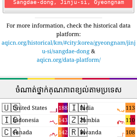
Sangdae-dong, Jinju-si, Gyeongnam
For more information, check the historical data
platform:
aqicn.org/historical/km/#city:korea/gyeongnam/jinj
u-si/sangdae-dong
&
aqicn.org/data-platform/
ចំណាត់ថ្នាក់គុណភាពខ្យល់តាមប្រទេស
🇺🇸
🇮🇳
188
113
United States
India
🇮🇩
🇿🇲
143
110
Indonesia
Zambia
🇨🇦
🇷🇼
142
108
Canada
Rwanda