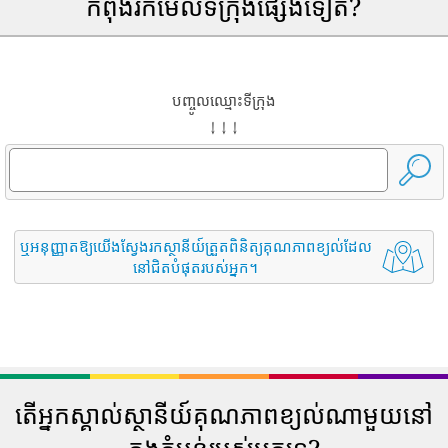
កំពុងរកមើលទីក្រុងផ្សេងទៀត?
បញ្ចូលឈ្មោះទីក្រុង
↓ ↓ ↓
ឬអនុញ្ញាតឱ្យយើងស្វែងរកស្ថានីយ៍ត្រួតពិនិត្យគុណភាពខ្យល់ដែល
នៅជិតបំផុតរបស់អ្នក។
តើអ្នកស្គាល់ស្ថានីយ៍គុណភាពខ្យល់ណាមួយនៅ
ក្នុងតំបន់របស់អ្នកទេ?