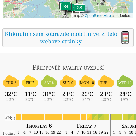
map ©
OpenStreetMap
contributors
Kliknutím sem zobrazíte mobilní verzi této
webové stránky
Předpověď kvality ovzduší
THU 6
FRI 7
SAT 8
SUN 9
MON 10
TUE 11
WED 12
32°C
33°C
31°C
28°C
26°C
23°C
28°C
22°C
22°C
22°C
22°C
21°C
20°C
19°C
PM
2.5
Thursday 6
Friday 7
Satur
1
4
7
10
13
16
19
22
1
4
7
10
13
16
19
22
1
4
7
10
hodina