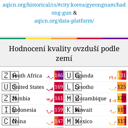
aqicn.org/historical/cs/#city:korea/gyeongnam/had
ong-gun
&
aqicn.org/data-platform/
Hodnocení kvality ovzduší podle
zemí
🇿🇦
🇺🇬
186
131
South Africa
Uganda
🇺🇸
🇱🇸
169
125
United States
Lesotho
🇿🇲
🇲🇿
161
120
Zambia
Mozambique
🇮🇩
🇰🇼
159
117
Indonesia
Kuwait
🇨🇳
🇲🇽
147
113
China
Mexico