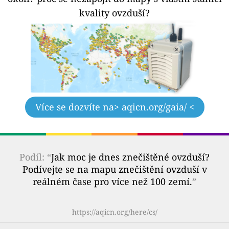
kvality ovzduší?
Více se dozvíte na
> aqicn.org/gaia/ <
Podíl: “
Jak moc je dnes znečištěné ovzduší?
Podívejte se na mapu znečištění ovzduší v
reálném čase pro více než 100 zemí.
”
https://aqicn.org/here/cs/