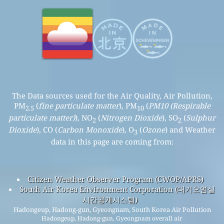
The Data sources used for the Air Quality, Air Pollution,
PM
(
fine particulate matter
), PM
(
PM10 (Respirable
2.5
10
particulate matter)
), NO
(
Nitrogen Dioxide
), SO
(
Sulphur
2
2
Dioxide
), CO (
Carbon Monoxide
), O
(
Ozone
) and Weather
3
data in this page are coming from:
Citizen Weather Observer Program (CWOP/APRS)
South Air Korea Environment Corporation (대기오염실
시간공개시스템)
Hadongeup, Hadong-gun, Gyeongnam, South Korea Air Pollution
Hadongeup, Hadong-gun, Gyeongnam overall air