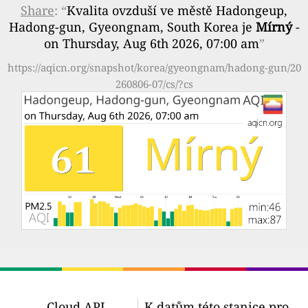
Share
: “
Kvalita ovzduší ve městě Hadongeup,
Hadong-gun, Gyeongnam, South Korea je
Mírný
-
on Thursday, Aug 6th 2026, 07:00 am
”
https://aqicn.org/snapshot/korea/gyeongnam/hadong-gun/20
260806-07/cs/?cs
Cloud API
K datům této stanice pro