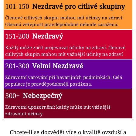
101-150
Nezdravé pro citlivé skupiny
Členové citlivých skupin mohou mít účinky na zdraví.
Obecná veřejnost pravděpodobně nebude zasažena.
151-200
Nezdravý
Každý může začít projevovat účinky na zdraví. členové
citlivých skupin mohou mít vážnější účinky na zdraví
201-300
Velmi Nezdravé
Zdravotní varování při havarijních podmínkách. Celá
populace je pravděpodobněji postižena.
300+
Nebezpečný
Zdravotní upozornění: každý může mít vážnější
zdravotní účinky
Chcete-li se dozvědět více o kvalitě ovzduší a