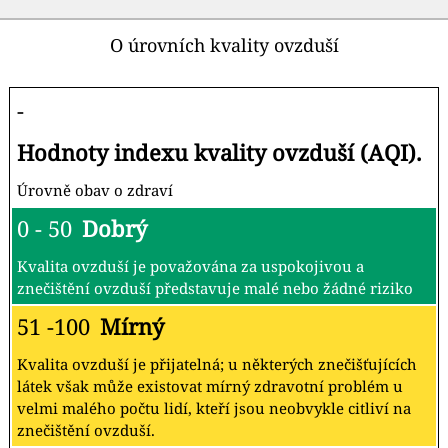
O úrovních kvality ovzduší
-
Hodnoty indexu kvality ovzduší (AQI).
Úrovně obav o zdraví
0 - 50
Dobrý
Kvalita ovzduší je považována za uspokojivou a
znečištění ovzduší představuje malé nebo žádné riziko
51 -100
Mírný
Kvalita ovzduší je přijatelná; u některých znečišťujících
látek však může existovat mírný zdravotní problém u
velmi malého počtu lidí, kteří jsou neobvykle citliví na
znečištění ovzduší.