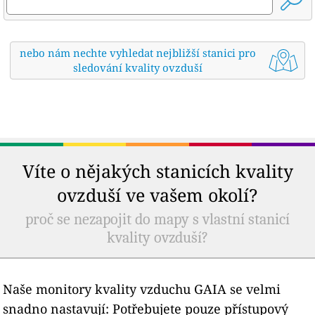
nebo nám nechte vyhledat nejbližší stanici pro
sledování kvality ovzduší
Víte o nějakých stanicích kvality
ovzduší ve vašem okolí?
proč se nezapojit do mapy s vlastní stanicí
kvality ovzduší?
Naše monitory kvality vzduchu GAIA se velmi
snadno nastavují: Potřebujete pouze přístupový