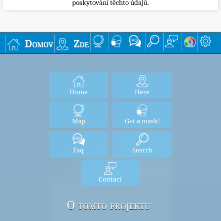
poskytování těchto údajů.
Domov
Zde
Home
Here
Map
Get a mask!
Faq
Search
Contact
O tomto projektu