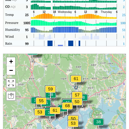
CO
3
2
AQI
Temp
25
25
Pressure
1005
1003
Humidity
95
51
Wind
1
1
Rain
99
1
+
−