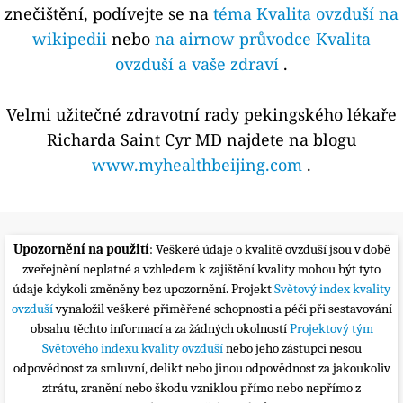
znečištění, podívejte se na
téma Kvalita ovzduší na
wikipedii
nebo
na airnow průvodce Kvalita
ovzduší a vaše zdraví
.
Velmi užitečné zdravotní rady pekingského lékaře
Richarda Saint Cyr MD najdete na blogu
www.myhealthbeijing.com
.
Upozornění na použití
: Veškeré údaje o kvalitě ovzduší jsou v době
zveřejnění neplatné a vzhledem k zajištění kvality mohou být tyto
údaje kdykoli změněny bez upozornění. Projekt
Světový index kvality
ovzduší
vynaložil veškeré přiměřené schopnosti a péči při sestavování
obsahu těchto informací a za žádných okolností
Projektový tým
Světového indexu kvality ovzduší
nebo jeho zástupci nesou
odpovědnost za smluvní, delikt nebo jinou odpovědnost za jakoukoliv
ztrátu, zranění nebo škodu vzniklou přímo nebo nepřímo z