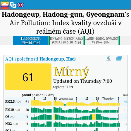
Hadongeup, Hadong-gun, Gyeongnam
's
Air Pollution: Index kvality ovzduší v
reálném čase (AQI)
Hadongeup,
Jinsang-myeon, Gwangyang-si, Jeonnam
Taein-dong, Gwangyang-si,
Hadong-gun,
하동읍 경남
광양시 진상면 전남
태인동 전남
Gyeongnam
AQI společnosti
Hadongeup, Hadong-gun, Gyeongnam
:
Index
Mírný
61
Updated on Thursday 7:00
teplota:
25
°C
proud
poslední 2 dny
min
PM2.5
61
46
AQI
PM10
20
15
AQI
O3
7
7
AQI
NO2
7
3
AQI
SO2
3
3
AQI