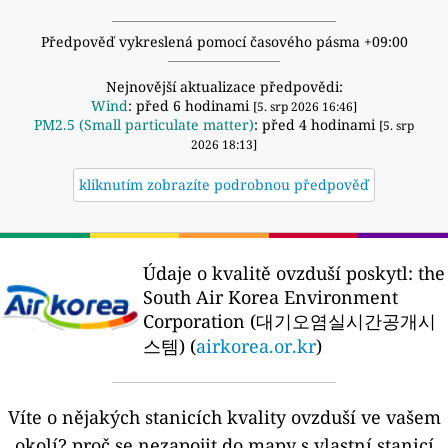
Předpověď vykreslená pomocí časového pásma +09:00
Nejnovější aktualizace předpovědi:
Wind
: před 6 hodinami
[5. srp 2026 16:46]
PM2.5 (Small particulate matter)
: před 4 hodinami
[5. srp
2026 18:13]
kliknutím zobrazíte podrobnou předpověď
Údaje o kvalitě ovzduší poskytl:
the
South Air Korea Environment
Corporation (대기오염실시간공개시
스템) (
airkorea.or.kr
)
Víte o nějakých stanicích kvality ovzduší ve vašem
okolí?
proč se nezapojit do mapy s vlastní stanicí