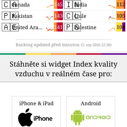
🇨🇦
🇮🇳
145
112
Canada
India
🇵🇰
🇨🇱
143
105
Pakistan
Chile
🇦🇪
🇵🇸
141
104
United Arab Emirates
Palestine
Ranking updated před minutou
(5. srp 2026 22:38)
Stáhněte si widget Index kvality
vzduchu v reálném čase pro:
iPhone & iPad
Android