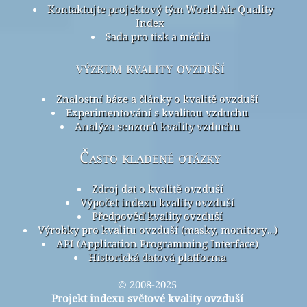
Kontaktujte projektový tým World Air Quality
Index
Sada pro tisk a média
výzkum kvality ovzduší
Znalostní báze a články o kvalitě ovzduší
Experimentování s kvalitou vzduchu
Analýza senzorů kvality vzduchu
Často kladené otázky
Zdroj dat o kvalitě ovzduší
Výpočet indexu kvality ovzduší
Předpověď kvality ovzduší
Výrobky pro kvalitu ovzduší (masky, monitory…)
API (Application Programming Interface)
Historická datová platforma
© 2008-2025
Projekt indexu světové kvality ovzduší