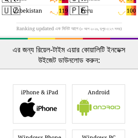
🇺🇿
🇵🇪
119
100
Uzbekistan
Peru
Ranking updated এক মিনিট আগে
(৮ আগ ২০২৬, দুপুর ৩:২৭ সময়)
এর জন্য রিয়েল-টাইম এয়ার কোয়ালিটি ইনডেক্স
উইজেট ডাউনলোড করুন:
iPhone & iPad
Android
Windows Phone
Windows PC