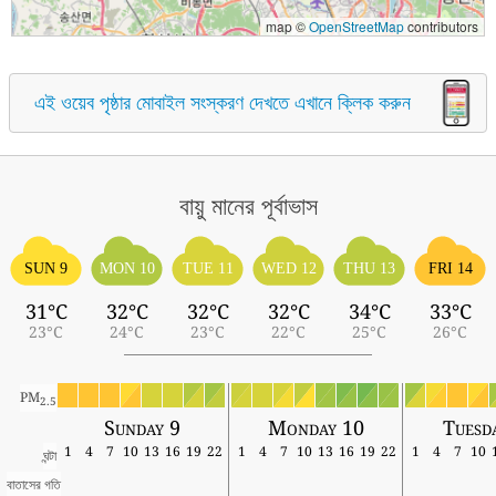
map ©
OpenStreetMap
contributors
এই ওয়েব পৃষ্ঠার মোবাইল সংস্করণ দেখতে এখানে ক্লিক করুন
বায়ু মানের পূর্বাভাস
SUN 9
MON 10
TUE 11
WED 12
THU 13
FRI 14
31°C
32°C
32°C
32°C
34°C
33°C
23°C
24°C
23°C
22°C
25°C
26°C
PM
2.5
Sunday 9
Monday 10
Tuesd
1
4
7
10
13
16
19
22
1
4
7
10
13
16
19
22
1
4
7
10
ঘন্টা
বাতাসের গতি