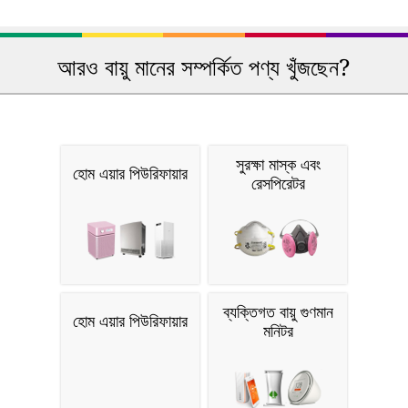
আরও বায়ু মানের সম্পর্কিত পণ্য খুঁজছেন?
সুরক্ষা মাস্ক এবং
হোম এয়ার পিউরিফায়ার
রেসপিরেটর
ব্যক্তিগত বায়ু গুণমান
হোম এয়ার পিউরিফায়ার
মনিটর