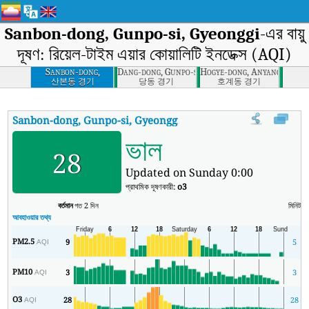
Sanbon-dong, Gunpo-si, Gyeonggi
-এর বায়ু
দূষণ: রিয়েল-টাইম এয়ার কোয়ালিটি ইনডেক্স (AQI)
Sanbon-dong,
Dang-dong, Gunpo-si, Gyeonggi
Hogye-dong, Anyang-si, Gye
Gunpo-si, Gyeonggi
산본동 경기
당동 경기
호계동 경기
Sanbon-dong, Gunpo-si, Gyeonggi
-এর AQI
:
Sanbon-dong, Gunpo-si, G
ভাল
28
Updated on Sunday 0:00
প্রাথমিক দূষণকারী:
o3
বর্তমান
গত 2 দিন
মিনিট
সর্
আবহাওয়ার তথ্য
PM2.5
9
5
AQI
PM10
3
3
AQI
O3
28
28
1
AQI