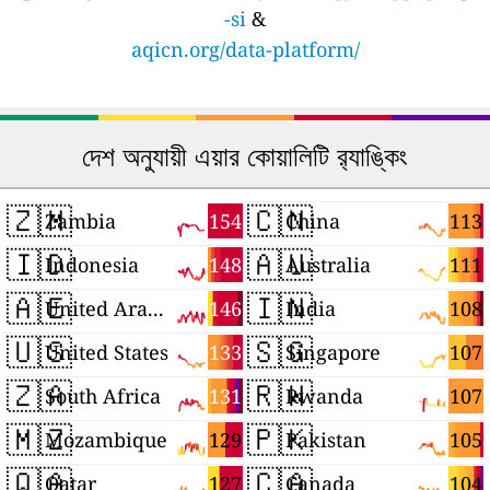
-si
&
aqicn.org/data-platform/
দেশ অনুযায়ী এয়ার কোয়ালিটি র‍্যাঙ্কিং
🇿🇲
🇨🇳
154
113
Zambia
China
🇮🇩
🇦🇺
148
111
Indonesia
Australia
🇦🇪
🇮🇳
146
108
United Arab Emirates
India
🇺🇸
🇸🇬
133
107
United States
Singapore
🇿🇦
🇷🇼
131
107
South Africa
Rwanda
🇲🇿
🇵🇰
129
105
Mozambique
Pakistan
🇶🇦
🇨🇦
127
104
Qatar
Canada