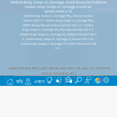
Sanbon-dong, Gunpo-si, Gyeonggi, South Korea Air Pollution
Sanbon-dong, Gunpo-si, Gyeonggi overall air
quality index is 28
Sanbon-dong, Gunpo-si, Gyeonggi PM
(fine particulate
2.5
matter) AQI is 9 - Sanbon-dong, Gunpo-si, Gyeonggi PM
10
(PM10 (Respirable particulate matter)) AQI is 3 - Sanbon-
dong, Gunpo-si, Gyeonggi NO
(Nitrogen Dioxide) AQI is 3 -
2
Sanbon-dong, Gunpo-si, Gyeonggi SO
(Sulphur Dioxide) AQI is
2
4 - Sanbon-dong, Gunpo-si, Gyeonggi O
(Ozone) AQI is 28 -
3
Sanbon-dong, Gunpo-si, Gyeonggi CO (Carbon Monoxide) AQI
is 2 -
আমাদের বিনামূল্যে মাসিক মেলিং তালিকার জন্য সাইন আপ করুন, এবং নতুন নিবন্ধ
উপলব্ধ হলে বিজ্ঞপ্তি পান।
বাড়ি
এখানে
জমা
This page has been generated on Saturday, Aug 8th 2026, 23:27 pm CST from jp2n