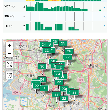
NO2
3
3
AQI
SO2
-
4
AQI
CO
2
2
AQI
+
−