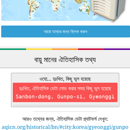
আরো তথ্যের জন্য ক্লিক করুন
বায়ু মানের ঐতিহাসিক তথ্য
ওহো... দুঃখিত, কিছু ভুল হয়েছে
দুঃখিত, ঐতিহাসিক ডেটা লোড করার সময় কিছু ভুল হয়েছে
Sanbon-dong, Gunpo-si, Gyeonggi
আরও তথ্যের জন্য, ঐতিহাসিক ডেটা প্ল্যাটফর্ম দেখুন:
aqicn.org/historical/bn/#city:korea/gyeonggi/gunpo