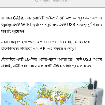
অংশগ্রহণ করবেন না?
আমাদের GAIA এয়ার কোয়ালিটি মনিটরগুলি সেট আপ করা খুব সহজ: আপনার
শুধুমাত্র একটি WIFI অ্যাক্সেস পয়েন্ট এবং একটি USB সামঞ্জস্যপূর্ণ পাওয়ার
সাপ্লাই প্রয়োজন৷
একবার সংযুক্ত হয়ে গেলে, আপনার বাস্তব সময়ের বায়ু দূষণের মাত্রা
তাৎক্ষণিকভাবে মানচিত্রে এবং API-এর মাধ্যমে উপলব্ধ।
স্টেশনটিতে একটি 10-মিটার ওয়াটার-প্রুফ পাওয়ার তার, একটি USB পাওয়ার
সাপ্লাই, মাউন্ট করার সরঞ্জাম এবং একটি ঐচ্ছিক সোলার প্যানেল রয়েছে।