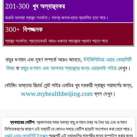
201-300
খুব অস্বাস্থ্যকর
জরুরি অবস্থা স্বাস্থ্য সতর্কতা। সমগ্র জনসংখ্যার প্রভাবিত হতে পারে।
300+
বিপজ্জনক
স্বাস্থ্য সতর্কতা: প্রত্যেকেরই আরও গুরুতর স্বাস্থ্যের প্রভাব পড়তে পারে
বায়ুর গুণমান এবং দূষণ সম্পর্কে আরও জানতে,
উইকিপিডিয়া এয়ার কোয়ালিটি
বিষয়
বা
বায়ুর গুণমান এবং আপনার স্বাস্থ্যের জন্য এয়ারনাউ গাইড
দেখুন।
বেইজিং ডাক্তার রিচার্ড সেন্ট সাইর এমডির খুব দরকারী স্বাস্থ্য পরামর্শের জন্য,
www.myhealthbeijing.com
ব্লগ দেখুন।
ব্যবহারের নোটিশ
: প্রকাশনার সময় সমস্ত বায়ু গুণমান তথ্য অ-বৈধ হয় এবং গুণমান
নিশ্চিতকরণের কারণে এই তথ্যটি যে কোনও সময়ে নোটিশ ছাড়াই সংশোধন করা যেতে পারে।
ওয়ার্ল্ড এয়ার কোয়ালিটি ইনডেক্স
প্রকল্পটি এই তথ্যগুলির সামগ্রীর মধ্যে কম্পাইল করার জন্য