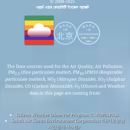
© 2008-2025
ওয়ার্ল্ড এয়ার কোয়ালিটি ইনডেক্স প্রজেক্ট
The Data sources used for the Air Quality, Air Pollution,
PM
(
fine particulate matter
), PM
(
PM10 (Respirable
2.5
10
particulate matter)
), NO
(
Nitrogen Dioxide
), SO
(
Sulphur
2
2
Dioxide
), CO (
Carbon Monoxide
), O
(
Ozone
) and Weather
3
data in this page are coming from:
Citizen Weather Observer Program (CWOP/APRS)
South Air Korea Environment Corporation (대기오염실
시간공개시스템)