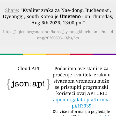
Share
: “
Kvalitet zraka za Nae-dong, Bucheon-si,
Gyeonggi, South Korea je
Umereno
- on Thursday,
Aug 6th 2026, 13:00 pm
”
https://aqicn.org/snapshot/korea/gyeonggi/bucheon-si/nae-d
ong/20260806-13/bs/?cs
Cloud API
Podacima ove stanice za
praćenje kvaliteta zraka u
stvarnom vremenu može
se pristupiti programski
koristeći ovaj API URL:
aqicn.org/data-platform/a
pi/H3939
(
Za više informacija pogledajte