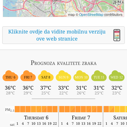
map ©
OpenStreetMap
contributors
Kliknite ovdje da vidite mobilnu verziju
ove web stranice
Prognoza kvalitete zraka
THU 6
FRI 7
SAT 8
SUN 9
MON 10
TUE 11
WED 12
36°C
36°C
37°C
33°C
31°C
31°C
32°C
28°C
29°C
25°C
22°C
26°C
25°C
23°C
PM
2.5
Thursday 6
Friday 7
Satur
1
4
7
10
13
16
19
22
1
4
7
10
13
16
19
22
1
4
7
10
sat