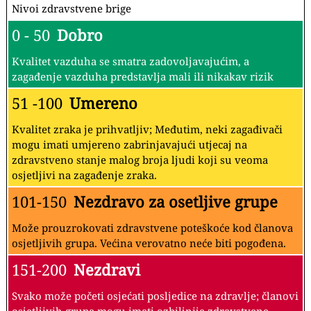
Nivoi zdravstvene brige
0 - 50
Dobro
Kvalitet vazduha se smatra zadovoljavajućim, a
zagađenje vazduha predstavlja mali ili nikakav rizik
51 -100
Umereno
Kvalitet zraka je prihvatljiv; Međutim, neki zagađivači
mogu imati umjereno zabrinjavajući utjecaj na
zdravstveno stanje malog broja ljudi koji su veoma
osjetljivi na zagađenje zraka.
101-150
Nezdravo za osetljive grupe
Može prouzrokovati zdravstvene poteškoće kod članova
osjetljivih grupa. Većina verovatno neće biti pogođena.
151-200
Nezdravi
Svako može početi osjećati posljedice na zdravlje; članovi