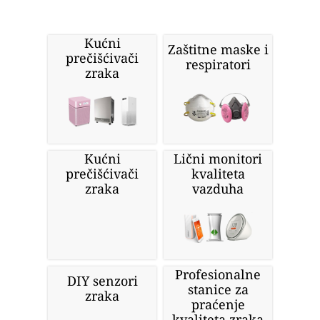
Kućni
Zaštitne maske i
prečišćivači
respiratori
zraka
Kućni
Lični monitori
prečišćivači
kvaliteta
zraka
vazduha
Profesionalne
DIY senzori
stanice za
zraka
praćenje
kvaliteta zraka