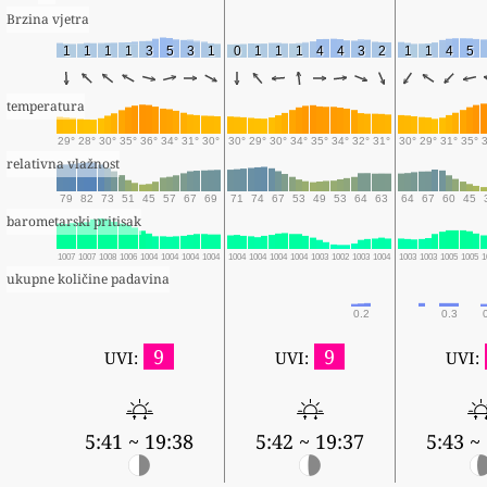
Brzina vjetra
1
1
1
1
3
5
3
1
0
1
1
1
4
4
3
2
1
1
4
5
temperatura
29°
28°
30°
35°
36°
34°
31°
30°
30°
29°
30°
34°
35°
34°
32°
31°
30°
29°
31°
35°
relativna vlažnost
79
82
73
51
45
57
67
69
71
74
67
53
49
53
64
63
64
67
60
45
barometarski pritisak
1007
1007
1008
1006
1004
1004
1004
1004
1004
1004
1004
1004
1003
1002
1003
1004
1003
1003
1005
1005
1
ukupne količine padavina
0.2
0.3
9
9
UVI:
UVI:
UVI:
5:41 ~ 19:38
5:42 ~ 19:37
5:43 ~