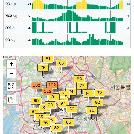
O3
71
14
AQI
NO2
7
1
AQI
SO2
4
4
AQI
CO
4
3
AQI
+
−