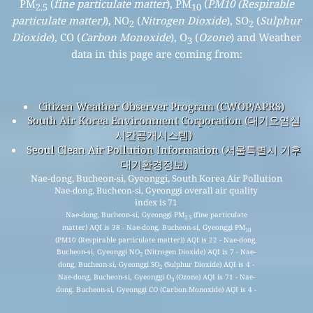
PM
(
fine particulate matter
), PM
(
PM10 (Respirable
2.5
10
particulate matter)
), NO
(
Nitrogen Dioxide
), SO
(
Sulphur
2
2
Dioxide
), CO (
Carbon Monoxide
), O
(
Ozone
) and Weather
3
data in this page are coming from:
Citizen Weather Observer Program (CWOP/APRS)
South Air Korea Environment Corporation (대기오염실
시간공개시스템)
Seoul Clean Air Pollution Information (서울특별시 기후
대기환경정보)
Nae-dong, Bucheon-si, Gyeonggi, South Korea Air Pollution
Nae-dong, Bucheon-si, Gyeonggi overall air quality
index is 71
Nae-dong, Bucheon-si, Gyeonggi PM
(fine particulate
2.5
matter) AQI is 38 - Nae-dong, Bucheon-si, Gyeonggi PM
10
(PM10 (Respirable particulate matter)) AQI is 22 - Nae-dong,
Bucheon-si, Gyeonggi NO
(Nitrogen Dioxide) AQI is 7 - Nae-
2
dong, Bucheon-si, Gyeonggi SO
(Sulphur Dioxide) AQI is 4 -
2
Nae-dong, Bucheon-si, Gyeonggi O
(Ozone) AQI is 71 - Nae-
3
dong, Bucheon-si, Gyeonggi CO (Carbon Monoxide) AQI is 4 -