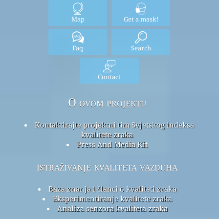
Map
Get a mask!
Faq
Search
Contact
O ovom projektu
Kontaktirajte projektni tim Svjetskog indeksa
kvalitete zraka
Press And Media Kit
istraživanje kvaliteta vazduha
Baza znanja i članci o kvaliteti zraka
Eksperimentiranje kvalitete zraka
Analiza senzora kvaliteta zraka