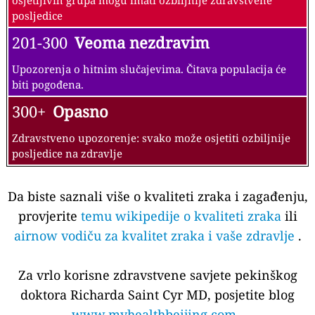
osjetljivih grupa mogu imati ozbiljnije zdravstvene
posljedice
201-300
Veoma nezdravim
Upozorenja o hitnim slučajevima. Čitava populacija će
biti pogođena.
300+
Opasno
Zdravstveno upozorenje: svako može osjetiti ozbiljnije
posljedice na zdravlje
Da biste saznali više o kvaliteti zraka i zagađenju,
provjerite
temu wikipedije o kvaliteti zraka
ili
airnow vodiču za kvalitet zraka i vaše zdravlje
.
Za vrlo korisne zdravstvene savjete pekinškog
doktora Richarda Saint Cyr MD, posjetite blog
www.myhealthbeijing.com
.