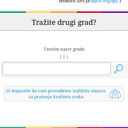
stranicu API-ja:
aqicn.org/api/
)
Tražite drugi grad?
Unesite naziv grada
↓ ↓ ↓
ili dopustite da vam pronađemo najbližu stanicu
za praćenje kvaliteta zraka