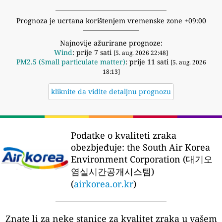
Prognoza je ucrtana korištenjem vremenske zone +09:00
Najnovije ažurirane prognoze:
Wind
: prije 7 sati
[5. aug. 2026 22:48]
PM2.5 (Small particulate matter)
: prije 11 sati
[5. aug. 2026
18:13]
kliknite da vidite detaljnu prognozu
Podatke o kvaliteti zraka
obezbjeđuje:
the South Air Korea
Environment Corporation (대기오
염실시간공개시스템)
(
airkorea.or.kr
)
Znate li za neke stanice za kvalitet zraka u vašem