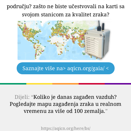
području?
zašto ne biste učestvovali na karti sa
svojom stanicom za kvalitet zraka?
Saznajte više na
> aqicn.org/gaia/ <
Dijeli: “
Koliko je danas zagađen vazduh?
Pogledajte mapu zagađenja zraka u realnom
vremenu za više od 100 zemalja.
”
https://aqicn.org/here/bs/