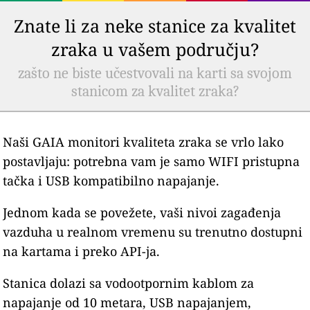
Znate li za neke stanice za kvalitet
zraka u vašem području?
zašto ne biste učestvovali na karti sa svojom
stanicom za kvalitet zraka?
Naši GAIA monitori kvaliteta zraka se vrlo lako
postavljaju: potrebna vam je samo WIFI pristupna
tačka i USB kompatibilno napajanje.
Jednom kada se povežete, vaši nivoi zagađenja
vazduha u realnom vremenu su trenutno dostupni
na kartama i preko API-ja.
Stanica dolazi sa vodootpornim kablom za
napajanje od 10 metara, USB napajanjem,