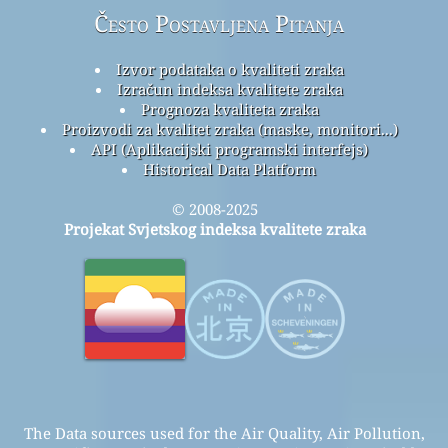
Često Postavljena Pitanja
Izvor podataka o kvaliteti zraka
Izračun indeksa kvalitete zraka
Prognoza kvaliteta zraka
Proizvodi za kvalitet zraka (maske, monitori...)
API (Aplikacijski programski interfejs)
Historical Data Platform
© 2008-2025
Projekat Svjetskog indeksa kvalitete zraka
The Data sources used for the Air Quality, Air Pollution,