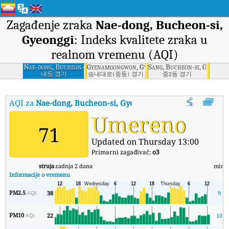
Zagađenje zraka
Nae-dong, Bucheon-si,
Gyeonggi
: Indeks kvalitete zraka u
realnom vremenu (AQI)
Nae-dong, Bucheon-
Gyenamgongwon, Gyeonggi
Sang, Bucheon-si, Gyeonggi
si, Gyeonggi
내동 경기
송내대로(중동) 경기
중2동 경기
AQI za
Nae-dong, Bucheon-si, Gyeonggi
:
Indeks kvaliteta zraka
Umereno
71
Updated on Thursday 13:00
Primarni zagađivač:
o3
struja
zadnja 2 dana
min
Informacije o vremenu
PM2.5
38
9
AQI
PM10
22
10
AQI