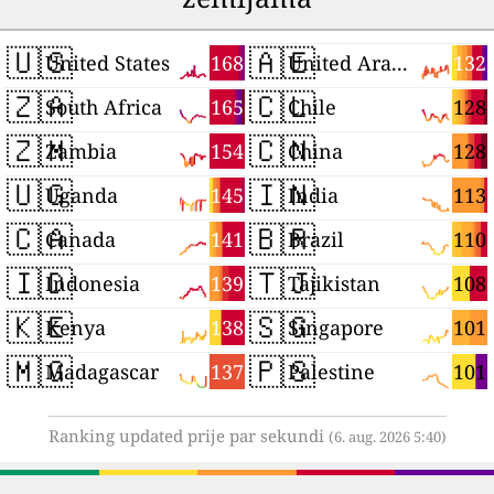
🇺🇸
🇦🇪
168
132
United States
United Arab Emirates
🇿🇦
🇨🇱
165
128
South Africa
Chile
🇿🇲
🇨🇳
154
128
Zambia
China
🇺🇬
🇮🇳
145
113
Uganda
India
🇨🇦
🇧🇷
141
110
Canada
Brazil
🇮🇩
🇹🇯
139
108
Indonesia
Tajikistan
🇰🇪
🇸🇬
138
101
Kenya
Singapore
🇲🇬
🇵🇸
137
101
Madagascar
Palestine
Ranking updated prije par sekundi
(6. aug. 2026 5:40)