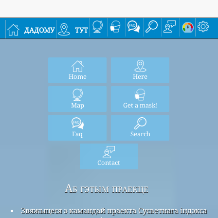
дадому
тут
Home
Here
Map
Get a mask!
Faq
Search
Contact
Аб гэтым праекце
Звяжыцеся з камандай праекта Сусветнага індэкса