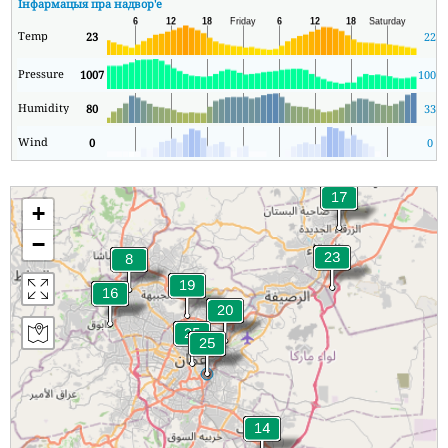
Інфармацыя пра надвор'е
Temp
23
22
Pressure
1007
1006
Humidity
80
33
Wind
0
0
+
−