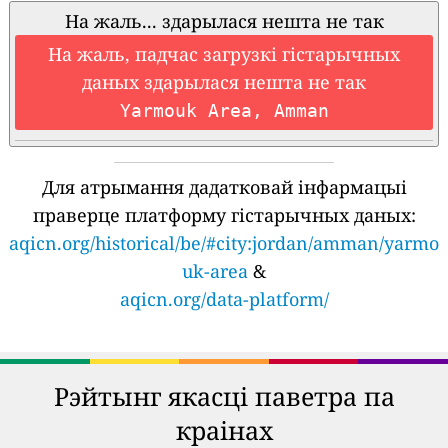
На жаль... здарылася нешта не так
На жаль, падчас загрузкі гістарычных
даных здарылася нешта не так
Yarmouk Area, Amman
Для атрымання дадатковай інфармацыі
праверце платформу гістарычных даных:
aqicn.org/historical/be/#city:jordan/amman/yarmo
uk-area
&
aqicn.org/data-platform/
Рэйтынг якасці паветра па
краінах