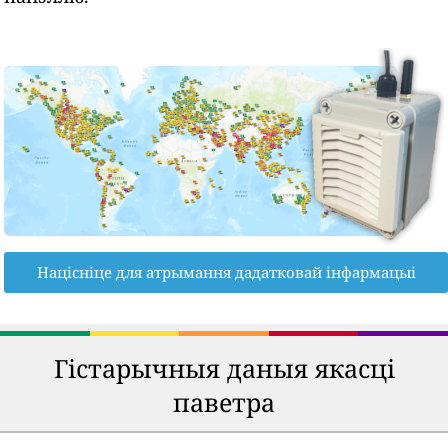
Націсніце для атрымання дадатковай інфармацыі
Гістарычныя даныя якасці
паветра