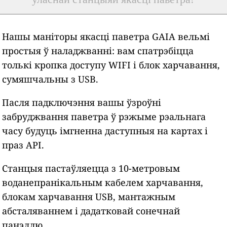
Нашы маніторы якасці паветра GAIA вельмі
простыя ў наладжванні: вам спатрэбіцца
толькі кропка доступу WIFI і блок харчавання,
сумяшчальны з USB.
Пасля падключэння вашы ўзроўні
забруджвання паветра ў рэжыме рэальнага
часу будуць імгненна даступныя на картах і
праз API.
Станцыя пастаўляецца з 10-метровым
воданепранікальным кабелем харчавання,
блокам харчавання USB, мантажным
абсталяваннем і дадатковай сонечнай
панэллю.