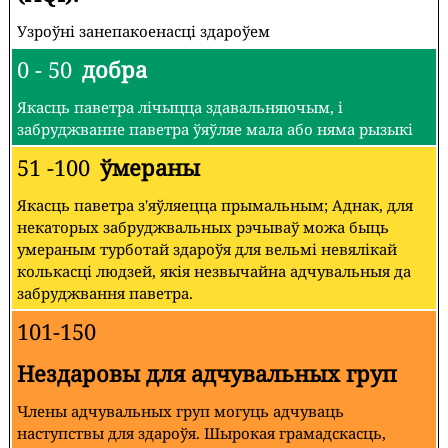
Узроўні занепакоенасці здароўем
0 - 50
добра
Якасць паветра лічыцца здавальняючым, і
забруджванне паветра ўяўляе мала або няма рызыкі
51 -100
ўмераны
Якасць паветра з'яўляецца прымальным; Аднак, для
некаторых забруджвальных рэчываў можа быць
умераным турботай здароўя для вельмі невялікай
колькасці людзей, якія незвычайна адчувальныя да
забруджвання паветра.
101-150
Нездаровы для адчувальных груп
Члены адчувальных груп могуць адчуваць
наступствы для здароўя. Шырокая грамадскасць,