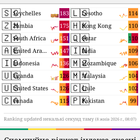
🇸🇨
🇱🇸
183
114
Seychelles
Lesotho
🇿🇲
🇭🇰
175
110
Zambia
Hong Kong
🇿🇦
🇶🇦
151
110
South Africa
Qatar
🇦🇪
🇮🇳
147
109
United Arab Emirates
India
🇮🇩
🇲🇿
136
106
Indonesia
Mozambique
🇺🇬
🇲🇾
126
104
Uganda
Malaysia
🇺🇸
🇨🇱
126
102
United States
Chile
🇨🇦
🇵🇰
115
99
Canada
Pakistan
Ranking updated некалькі секунд таму
(8 жнів 2026 г., 08:07)
Спампуйце віджэт індэкса якасці