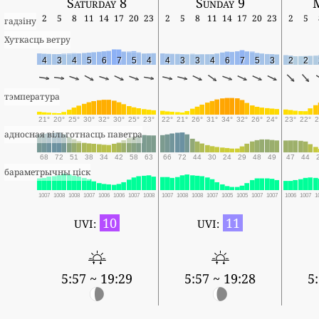
Saturday 8
Sunday 9
2
5
8
11
14
17
20
23
2
5
8
11
14
17
20
23
2
5
гадзіну
Хуткасць ветру
4
3
4
5
6
7
5
4
4
3
3
4
6
7
5
3
2
2
тэмпература
21°
20°
25°
30°
32°
30°
25°
23°
22°
21°
26°
31°
34°
32°
26°
24°
23°
22°
2
адносная вільготнасць паветра
68
72
51
38
34
42
58
63
66
72
44
30
24
29
48
49
47
44
бараметрычны ціск
1007
1008
1008
1007
1006
1006
1007
1008
1007
1008
1008
1007
1005
1005
1007
1007
1006
1007
1
10
11
UVI:
UVI:
5:57 ~ 19:29
5:57 ~ 19:28
5