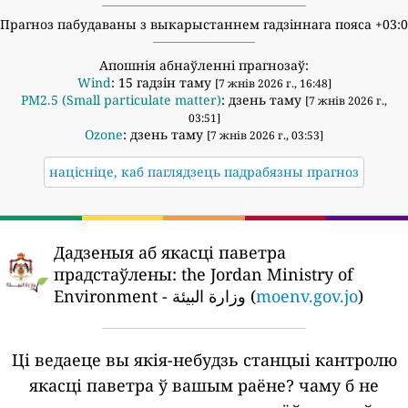
Прагноз пабудаваны з выкарыстаннем гадзіннага пояса +03:
Апошнія абнаўленні прагнозаў:
Wind
: 15 гадзін таму
[7 жнів 2026 г., 16:48]
PM2.5 (Small particulate matter)
: дзень таму
[7 жнів 2026 г.,
03:51]
Ozone
: дзень таму
[7 жнів 2026 г., 03:53]
націсніце, каб паглядзець падрабязны прагноз
Дадзеныя аб якасці паветра
прадстаўлены:
the Jordan Ministry of
Environment - وزارة البيئة (
moenv.gov.jo
)
Ці ведаеце вы якія-небудзь станцыі кантролю
якасці паветра ў вашым раёне?
чаму б не