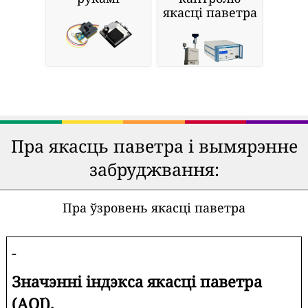
якасці паветра
Пра якасць паветра і вымярэнне
забруджвання:
Пра ўзровень якасці паветра
-
Значэнні індэкса якасці паветра
(AQI).