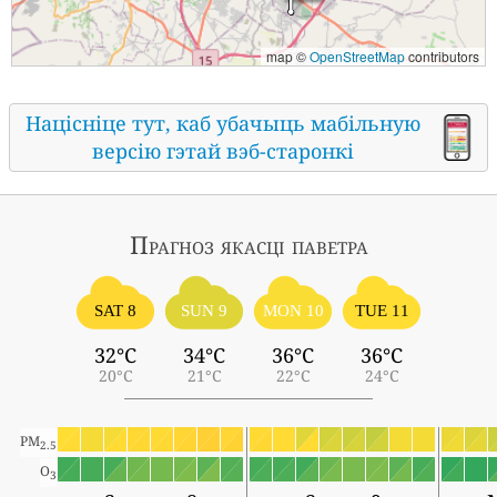
map ©
OpenStreetMap
contributors
Націсніце тут, каб убачыць мабільную
версію гэтай вэб-старонкі
Прагноз якасці паветра
SAT 8
SUN 9
MON 10
TUE 11
32°C
34°C
36°C
36°C
20°C
21°C
22°C
24°C
PM
2.5
O
3