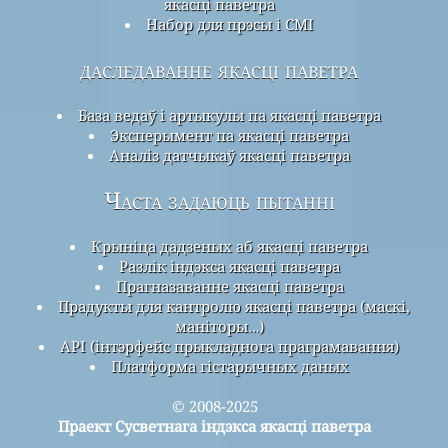
якасці паветра
Набор для прэсы і СМІ
даследаванне якасці паветра
База ведаў і артыкулы па якасці паветра
Эксперымент па якасці паветра
Аналіз датчыкаў якасці паветра
Часта задаюць пытанні
Крыніца дадзеных аб якасці паветра
Разлік індэкса якасці паветра
Прагназаванне якасці паветра
Прадукты для кантролю якасці паветра (маскі,
маніторы…)
API (інтэрфейс прыкладнога праграмавання)
Платформа гістарычных даных
© 2008-2025
Праект Сусветнага індэкса якасці паветра