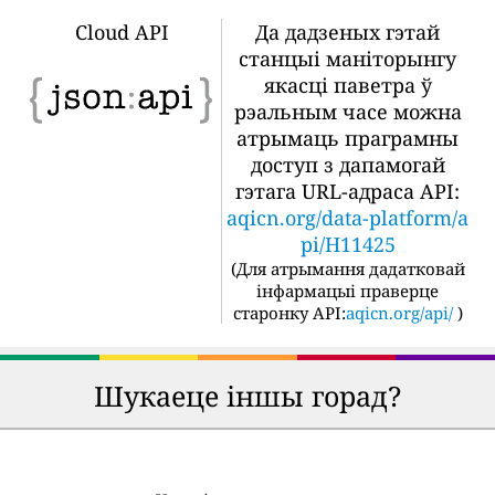
Cloud API
Да дадзеных гэтай
станцыі маніторынгу
якасці паветра ў
рэальным часе можна
атрымаць праграмны
доступ з дапамогай
гэтага URL-адраса API:
aqicn.org/data-platform/a
pi/H11425
(
Для атрымання дадатковай
інфармацыі праверце
старонку API:
aqicn.org/api/
)
Шукаеце іншы горад?