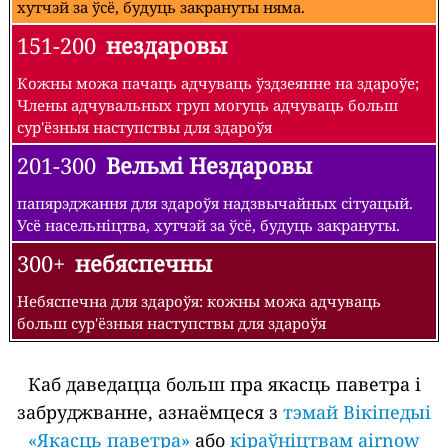
хутчэй за ўсё, будуць закрануты няма.
151-200
нездаровы
Кожны можа пачаць адчуваць ўздзеянне на здароўе;
Члены адчувальных груп могуць адчуваць больш
сур'ёзныя наступствы для здароўя
201-300
Вельмі Нездаровы
папярэджання для здароўя надзвычайных сітуацый.
Усё насельніцтва, хутчэй за ўсё, будуць закрануты.
300+
небяспечны
Небяспечна для здароўя: кожны можа адчуваць
больш сур'ёзныя наступствы для здароўя
Каб даведацца больш пра якасць паветра і
забруджванне, азнаёмцеся з
тэмай Вікіпедыі
«Якасць паветра»
або
кіраўніцтвам airnow