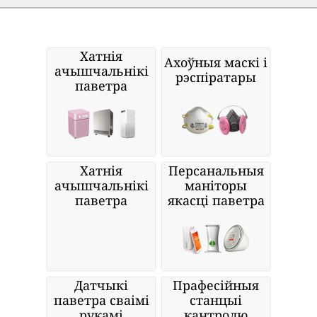
Хатнія
Ахоўныя маскі і
ачышчальнікі
рэспіратары
паветра
Хатнія
Персанальныя
ачышчальнікі
маніторы
паветра
якасці паветра
Датчыкі
Прафесійныя
паветра сваімі
станцыі
рукамі
кантролю