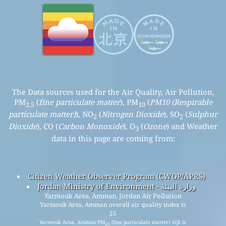
The Data sources used for the Air Quality, Air Pollution,
PM
(
fine particulate matter
), PM
(
PM10 (Respirable
2.5
10
particulate matter)
), NO
(
Nitrogen Dioxide
), SO
(
Sulphur
2
2
Dioxide
), CO (
Carbon Monoxide
), O
(
Ozone
) and Weather
3
data in this page are coming from:
Citizen Weather Observer Program (CWOP/APRS)
Jordan Ministry of Environment - وزارة البيئة
Yarmouk Area, Amman, Jordan Air Pollution
Yarmouk Area, Amman overall air quality index is
25
Yarmouk Area, Amman PM
(fine particulate matter) AQI is
2.5