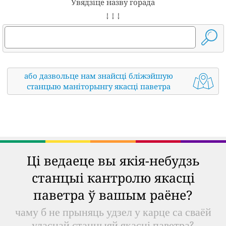
Увядзіце назву горада
↓ ↓ ↓
або дазвольце нам знайсці бліжэйшую
станцыю маніторынгу якасці паветра
Ці ведаеце вы якія-небудзь
станцыі кантролю якасці
паветра ў вашым раёне?
чаму б не прыняць удзел у карце са сваёй
уласнай станцыяй якасці паветра?