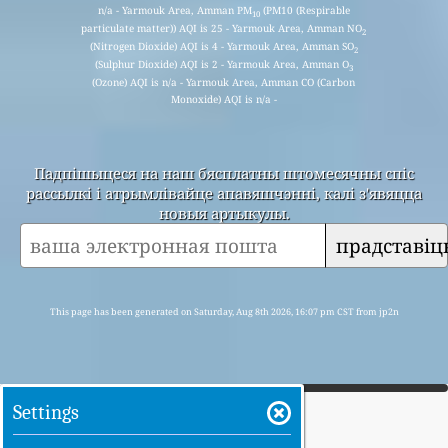
n/a - Yarmouk Area, Amman PM
(PM10 (Respirable
10
particulate matter)) AQI is 25 - Yarmouk Area, Amman NO
2
(Nitrogen Dioxide) AQI is 4 - Yarmouk Area, Amman SO
2
(Sulphur Dioxide) AQI is 2 - Yarmouk Area, Amman O
3
(Ozone) AQI is n/a - Yarmouk Area, Amman CO (Carbon
Monoxide) AQI is n/a -
Падпішыцеся на наш бясплатны штомесячны спіс
рассылкі і атрымлівайце апавяшчэнні, калі з'явяцца
новыя артыкулы.
прадставіц
This page has been generated on Saturday, Aug 8th 2026, 16:07 pm CST from jp2n
Settings