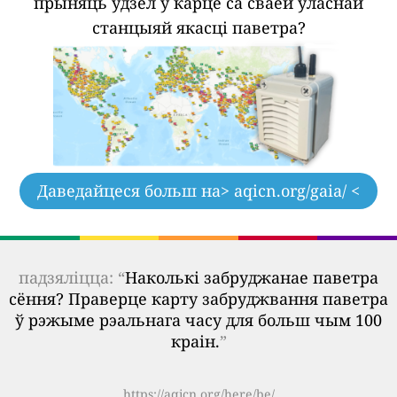
прыняць удзел у карце са сваёй уласнай
станцыяй якасці паветра?
Даведайцеся больш на
> aqicn.org/gaia/ <
падзяліцца: “
Наколькі забруджанае паветра
сёння? Праверце карту забруджвання паветра
ў рэжыме рэальнага часу для больш чым 100
краін.
”
https://aqicn.org/here/be/