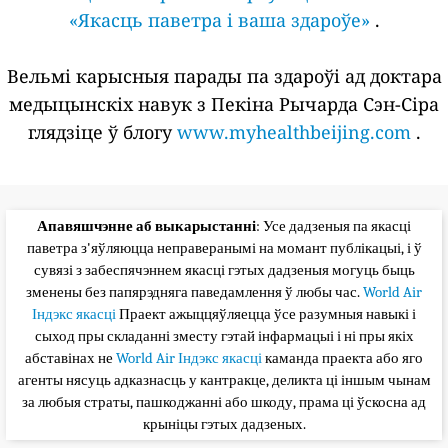
«Якасць паветра і ваша здароўе»
.
Вельмі карысныя парады па здароўі ад доктара
медыцынскіх навук з Пекіна Рычарда Сэн-Сіра
глядзіце ў блогу
www.myhealthbeijing.com
.
Апавяшчэнне аб выкарыстанні
: Усе дадзеныя па якасці
паветра з'яўляюцца неправеранымі на момант публікацыі, і ў
сувязі з забеспячэннем якасці гэтых дадзеныя могуць быць
зменены без папярэдняга паведамлення ў любы час.
World Air
Індэкс якасці
Праект ажыццяўляецца ўсе разумныя навыкі і
сыход пры складанні зместу гэтай інфармацыі і ні пры якіх
абставінах не
World Air Індэкс якасці
каманда праекта або яго
агенты нясуць адказнасць у кантракце, деликта ці іншым чынам
за любыя страты, пашкоджанні або шкоду, прама ці ўскосна ад
крыніцы гэтых дадзеных.