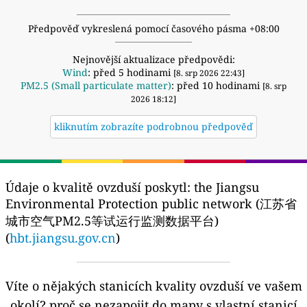
Předpověď vykreslená pomocí časového pásma +08:00
Nejnovější aktualizace předpovědi:
Wind
: před 5 hodinami
[8. srp 2026 22:43]
PM2.5 (Small particulate matter)
: před 10 hodinami
[8. srp
2026 18:12]
kliknutím zobrazíte podrobnou předpověď
Údaje o kvalitě ovzduší poskytl:
the Jiangsu
Environmental Protection public network (江苏省
城市空气PM2.5等试运行监测数据平台)
(
hbt.jiangsu.gov.cn
)
Víte o nějakých stanicích kvality ovzduší ve vašem
okolí?
proč se nezapojit do mapy s vlastní stanicí