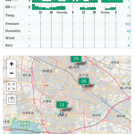
CO
5
4
AQI
Temp
-
10
Pressure
-
1012
Humidity
-
43
Wind
-
1
Rain
-
0
+
−