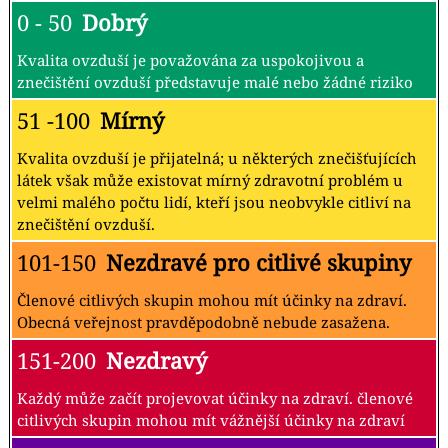
0 - 50
Dobrý
Kvalita ovzduší je považována za uspokojivou a
znečištění ovzduší představuje malé nebo žádné riziko
51 -100
Mírný
Kvalita ovzduší je přijatelná; u některých znečišťujících
látek však může existovat mírný zdravotní problém u
velmi malého počtu lidí, kteří jsou neobvykle citliví na
znečištění ovzduší.
101-150
Nezdravé pro citlivé skupiny
Členové citlivých skupin mohou mít účinky na zdraví.
Obecná veřejnost pravděpodobně nebude zasažena.
151-200
Nezdravý
Každý může začít projevovat účinky na zdraví. členové
citlivých skupin mohou mít vážnější účinky na zdraví