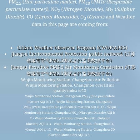
PM
(
fine particulate matter
), PM
(
PM10 (Respirable
2.5
10
particulate matter)
), NO
(
Nitrogen Dioxide
), SO
(
Sulphur
2
2
Dioxide
), CO (
Carbon Monoxide
), O
(
Ozone
) and Weather
3
data in this page are coming from:
Citizen Weather Observer Program (CWOP/APRS)
Jiangsu Environmental Protection public network (江苏
省城市空气PM2.5等试运行监测数据平台)
Jiangsu Province PM2.5 Air Monitoring Comission (江苏
省城市空气PM2.5等试运行监测数据平台)
Wujin Monitoring Station, Changzhou Air Pollution
Wujin Monitoring Station, Changzhou overall air
quality index is 13
Wujin Monitoring Station, Changzhou PM
(fine particulate
2.5
matter) AQI is 13 - Wujin Monitoring Station, Changzhou
PM
(PM10 (Respirable particulate matter)) AQI is 12 - Wujin
10
Monitoring Station, Changzhou NO
(Nitrogen Dioxide) AQI is
2
2 - Wujin Monitoring Station, Changzhou SO
(Sulphur
2
Dioxide) AQI is 3 - Wujin Monitoring Station, Changzhou O
3
(Ozone) AQI is 13 - Wujin Monitoring Station, Changzhou CO
(Carbon Monoxide) AQI is 5 -