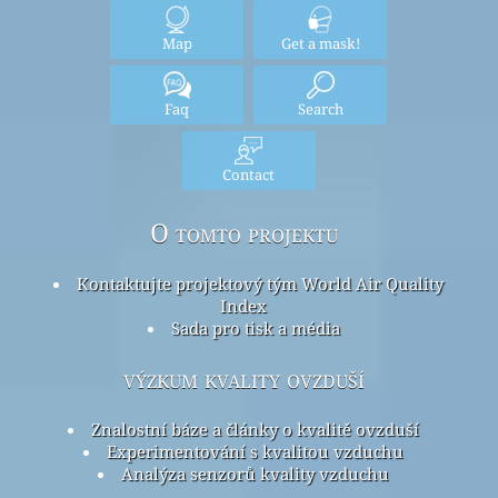
Map
Get a mask!
Faq
Search
Contact
O tomto projektu
Kontaktujte projektový tým World Air Quality
Index
Sada pro tisk a média
výzkum kvality ovzduší
Znalostní báze a články o kvalitě ovzduší
Experimentování s kvalitou vzduchu
Analýza senzorů kvality vzduchu