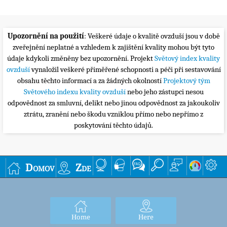
Upozornění na použití
: Veškeré údaje o kvalitě ovzduší jsou v době
zveřejnění neplatné a vzhledem k zajištění kvality mohou být tyto
údaje kdykoli změněny bez upozornění. Projekt
Světový index kvality
ovzduší
vynaložil veškeré přiměřené schopnosti a péči při sestavování
obsahu těchto informací a za žádných okolností
Projektový tým
Světového indexu kvality ovzduší
nebo jeho zástupci nesou
odpovědnost za smluvní, delikt nebo jinou odpovědnost za jakoukoliv
ztrátu, zranění nebo škodu vzniklou přímo nebo nepřímo z
poskytování těchto údajů.
Domov
Zde
Home
Here