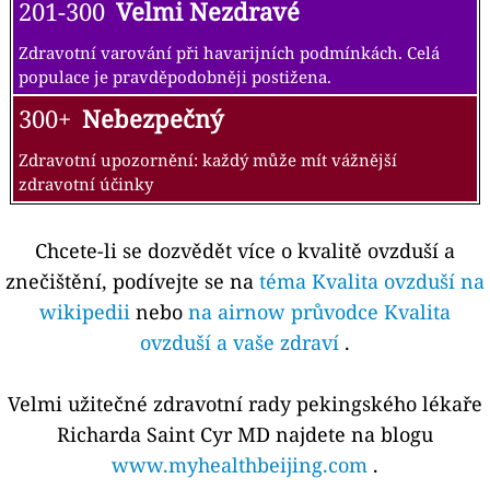
201-300
Velmi Nezdravé
Zdravotní varování při havarijních podmínkách. Celá
populace je pravděpodobněji postižena.
300+
Nebezpečný
Zdravotní upozornění: každý může mít vážnější
zdravotní účinky
Chcete-li se dozvědět více o kvalitě ovzduší a
znečištění, podívejte se na
téma Kvalita ovzduší na
wikipedii
nebo
na airnow průvodce Kvalita
ovzduší a vaše zdraví
.
Velmi užitečné zdravotní rady pekingského lékaře
Richarda Saint Cyr MD najdete na blogu
www.myhealthbeijing.com
.