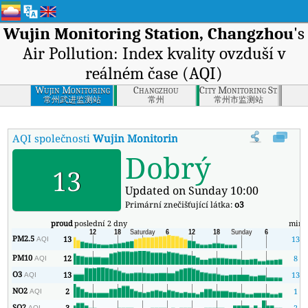
Wujin Monitoring Station, Changzhou
's
Air Pollution: Index kvality ovzduší v
reálném čase (AQI)
Wujin Monitoring
Changzhou
City Monitoring Station,
Station, Changzhou
常州武进监测站
常州
常州市监测站
AQI společnosti
Wujin Monitoring Station, Changzhou
:
Inde
Dobrý
13
Updated on Sunday 10:00
Primární znečišťující látka:
o3
proud
poslední 2 dny
min
PM2.5
13
13
AQI
PM10
12
8
AQI
O3
13
13
AQI
NO2
2
1
AQI
SO2
3
2
AQI