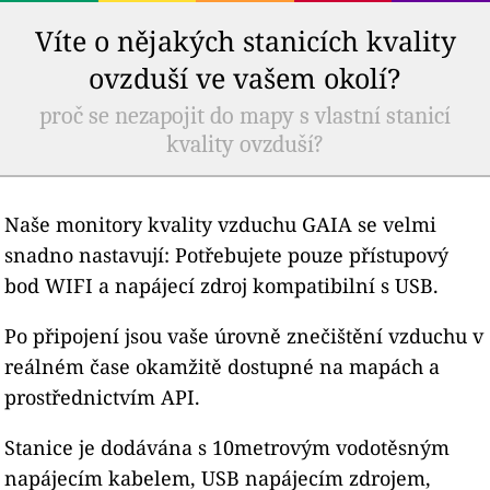
Víte o nějakých stanicích kvality
ovzduší ve vašem okolí?
proč se nezapojit do mapy s vlastní stanicí
kvality ovzduší?
Naše monitory kvality vzduchu GAIA se velmi
snadno nastavují: Potřebujete pouze přístupový
bod WIFI a napájecí zdroj kompatibilní s USB.
Po připojení jsou vaše úrovně znečištění vzduchu v
reálném čase okamžitě dostupné na mapách a
prostřednictvím API.
Stanice je dodávána s 10metrovým vodotěsným
napájecím kabelem, USB napájecím zdrojem,