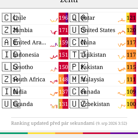
🇨🇱
🇶🇦
196
121
Chile
Qatar
🇿🇲
🇺🇸
171
120
Zambia
United States
🇦🇪
🇨🇳
159
117
United Arab Emirates
China
🇮🇩
🇹🇯
151
117
Indonesia
Tajikistan
🇱🇸
🇵🇰
150
115
Lesotho
Pakistan
🇿🇦
🇲🇾
148
111
South Africa
Malaysia
🇮🇳
🇨🇦
137
109
India
Canada
🇺🇬
🇺🇿
131
100
Uganda
Uzbekistan
Ranking updated před pár sekundami
(9. srp 2026 3:52)