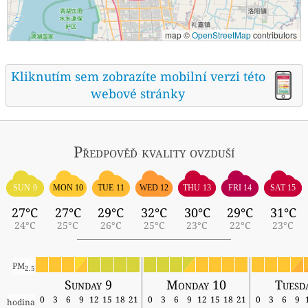
map ©
OpenStreetMap
contributors
Kliknutím sem zobrazíte mobilní verzi této
webové stránky
Předpověď kvality ovzduší
SUN 9
MON 10
TUE 11
WED 12
THU 13
FRI 14
SAT 15
27°C
27°C
29°C
32°C
30°C
29°C
31°C
24°C
25°C
26°C
25°C
23°C
22°C
23°C
PM
2.5
Sunday 9
Monday 10
Tuesd
0
3
6
9
12
15
18
21
0
3
6
9
12
15
18
21
0
3
6
9
hodina