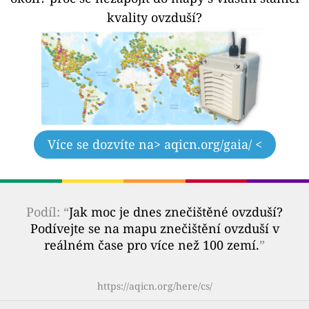
kvality ovzduší?
Více se dozvíte na
> aqicn.org/gaia/ <
Podíl: “
Jak moc je dnes znečištěné ovzduší?
Podívejte se na mapu znečištění ovzduší v
reálném čase pro více než 100 zemí.
”
https://aqicn.org/here/cs/