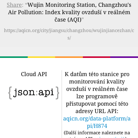
Share
: “
Wujin Monitoring Station, Changzhou's
Air Pollution: Index kvality ovzduší v reálném
čase (AQI)
”
https://aqicn.org/city/jiangsu/changzhou/wujinjiancezhan/c
s/
Cloud API
K datům této stanice pro
monitorování kvality
ovzduší v reálném čase
lze programově
přistupovat pomocí této
adresy URL API:
aqicn.org/data-platform/a
pi/H874
(
Další informace naleznete na