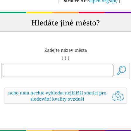
stránce API:
aqicn.org/api/
)
Hledáte jiné město?
Zadejte název města
↓ ↓ ↓
nebo nám nechte vyhledat nejbližší stanici pro
sledování kvality ovzduší