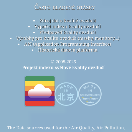
Často kladené otázky
Zdroj dat o kvalitě ovzduší
Výpočet indexu kvality ovzduší
Předpověď kvality ovzduší
Výrobky pro kvalitu ovzduší (masky, monitory…)
API (Application Programming Interface)
Historická datová platforma
© 2008-2025
Projekt indexu světové kvality ovzduší
The Data sources used for the Air Quality, Air Pollution,