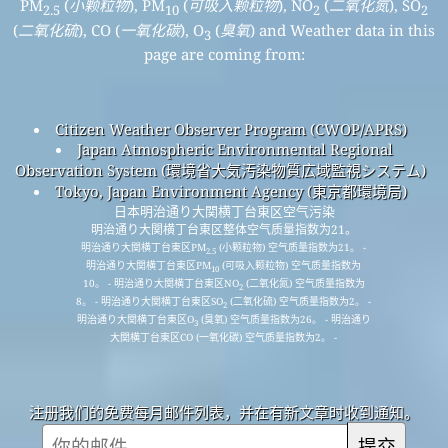
空气质量预报
空气质量产品（口罩、监测仪……）
API（应用程序编程接口）
历史数据平台
© 2008-2025
世界空气质量指数项目
The Data sources used for the Air Quality, Air Pollution,
PM
(
小颗粒物
), PM
(
可吸入颗粒物
), NO
(
二氧化氮
), SO
2.5
10
2
2
(
二氧化硫
), CO (
一氧化碳
), O
(
臭氧
) and Weather data in this
3
page are coming from: