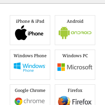
🇿🇲
🇱🇸
161
125
赞比亚
莱索托
🇮🇩
🇲🇿
158
120
印度尼西亚
莫桑比克
🇨🇳
🇰🇼
147
117
中国
科威特
🇨🇦
🇮🇳
145
112
加拿大
印度
🇵🇰
🇨🇱
143
108
巴基斯坦
智利
🇦🇪
🇵🇸
141
105
阿拉伯联合酋长国
巴勒斯坦领土
Ranking updated 几秒前
(2026年8月5日 22:35)
下载 及时更新 空气质量指数 插件