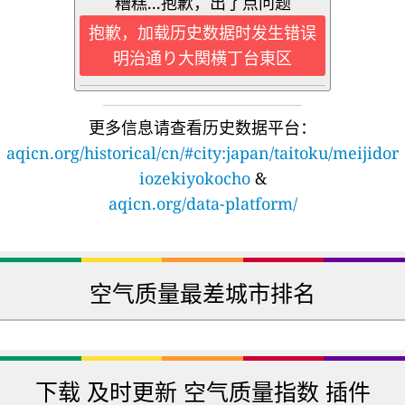
糟糕...抱歉，出了点问题
抱歉，加载历史数据时发生错误
明治通り大関横丁台東区
更多信息请查看历史数据平台：
aqicn.org/historical/cn/#city:japan/taitoku/meijidor
iozekiyokocho
&
aqicn.org/data-platform/
空气质量最差城市排名
🇿🇦
🇲🇽
187
134
南非
墨西哥
🇺🇸
🇺🇬
169
131
美国
乌干达