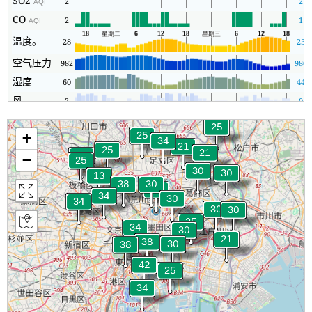
SO2
2
2
AQI
CO
2
1
AQI
温度。
28
23
空气压力
982
980
湿度
60
44
风
2
0
+
−