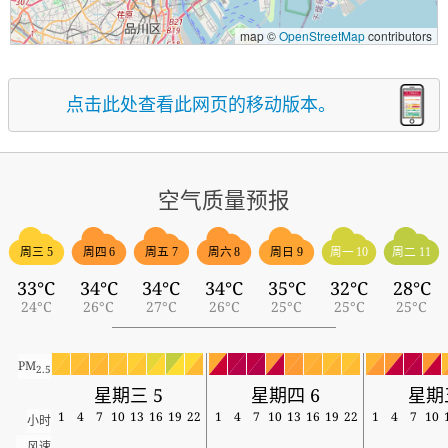
map ©
OpenStreetMap
contributors
点击此处查看此网页的移动版本。
空气质量预报
周三 5
周四 6
周五 7
周六 8
周日 9
周一 10
周二 11
33°C
34°C
34°C
34°C
35°C
32°C
28°C
24°C
26°C
27°C
26°C
25°C
25°C
25°C
PM
2.5
星期三 5
星期四 6
星期
1
4
7
10
13
16
19
22
1
4
7
10
13
16
19
22
1
4
7
10
小时
风速