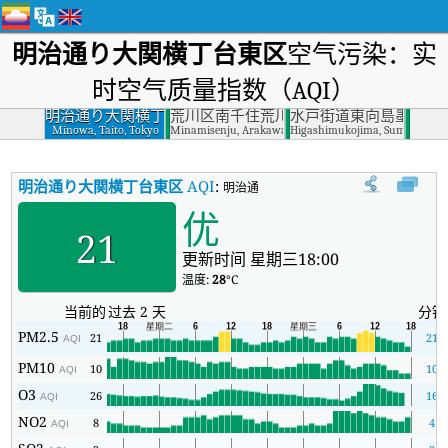
明治通り大関横丁台東区
空气污染：实
时空气质量指数（AQI）
明治通り大関横丁
荒川区南千住荒川区
水戸街道東向島墨田区
台東区
Minowa, Taito, Tokyo
Minamisenju, Arakawa, Tokyo
Higashimukojima, Sumida, Tok
明治通り大関横丁台東区
AQI
:
明治通り大関横丁台東区实时空气质量指数
优
21
更新时间 星期三18:00
温度:
28
°C
当前的
过去 2 天
分钟
PM2.5
21
21
AQI
PM10
10
10
AQI
O3
26
16
AQI
NO2
8
4
AQI