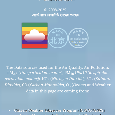
© 2008-2025
ওয়ার্ল্ড এয়ার কোয়ালিটি ইনডেক্স প্রজেক্ট
The Data sources used for the Air Quality, Air Pollution,
PM
(
fine particulate matter
), PM
(
PM10 (Respirable
2.5
10
particulate matter)
), NO
(
Nitrogen Dioxide
), SO
(
Sulphur
2
2
Dioxide
), CO (
Carbon Monoxide
), O
(
Ozone
) and Weather
3
data in this page are coming from:
Citizen Weather Observer Program (CWOP/APRS)