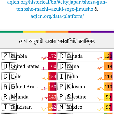
aqicn.org/historical/bn/#city:japan/shozu-gun-
tonosho-machi-/azuki-sogo-jimusho
&
aqicn.org/data-platform/
দেশ অনুযায়ী এয়ার কোয়ালিটি র‍্যাঙ্কিং
🇿🇲
🇨🇦
172
120
Zambia
Canada
🇺🇸
🇨🇳
160
119
United States
China
🇨🇱
🇮🇳
154
114
Chile
India
🇦🇪
🇵🇰
150
110
United Arab Emirates
Pakistan
🇷🇼
🇵🇸
143
99
Rwanda
Palestine
🇹🇯
🇲🇽
142
97
Tajikistan
Mexico