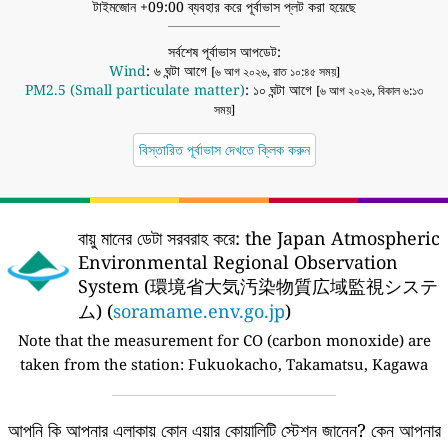
টাইমজোন +09:00 ব্যবহার করে পূর্বাভাস প্লট করা হয়েছে
সর্বশেষ পূর্বাভাস আপডেট:
Wind
: ৬ ঘন্টা আগে
[৬ আগ ২০২৬, রাত ১০:৪৫ সময়]
PM2.5 (Small particulate matter)
: ১০ ঘন্টা আগে
[৬ আগ ২০২৬, বিকাল ৬:১৩
সময়]
বিস্তারিত পূর্বাভাস দেখতে ক্লিক করুন
বায়ু মানের ডেটা সরবরাহ করে:
the Japan Atmospheric
Environmental Regional Observation
System (環境省大気汚染物質広域監視システ
ム) (
soramame.env.go.jp
)
Note that the measurement for CO (carbon monoxide) are
taken from the station:
Fukuokacho, Takamatsu, Kagawa
আপনি কি আপনার এলাকায় কোন এয়ার কোয়ালিটি স্টেশন জানেন?
কেন আপনার