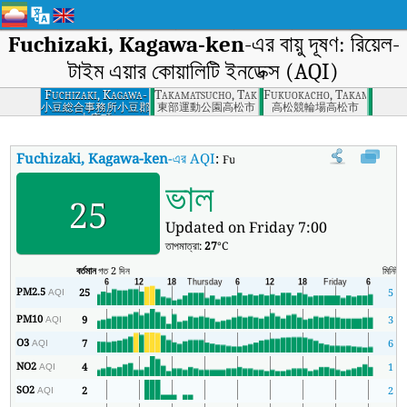
Fuchizaki, Kagawa-ken
-এর বায়ু দূষণ: রিয়েল-
টাইম এয়ার কোয়ালিটি ইনডেক্স (AQI)
Fuchizaki, Kagawa-
Takamatsucho, Takamatsu, Kagawa
Fukuokacho, Takamatsu, 
ken
小豆総合事務所小豆郡
東部運動公園高松市
高松競輪場高松市
土庄町
Fuchizaki, Kagawa-ken
-এর AQI
:
Fuchizaki, Kagawa-ken-এর রিয়েল-টাইম এয়া
ভাল
25
Updated on Friday 7:00
তাপমাত্রা:
27
°C
বর্তমান
গত 2 দিন
মিনিট
স
PM2.5
25
5
AQI
PM10
9
3
AQI
O3
7
6
AQI
NO2
4
1
AQI
SO2
2
2
AQI