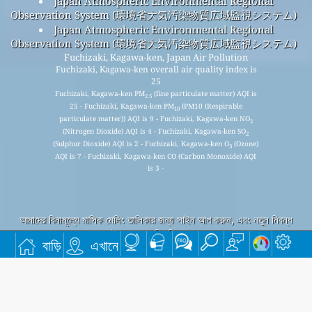
Japan Atmospheric Environmental Regional
Observation System (環境省大気汚染物質広域監視システム)
Japan Atmospheric Environmental Regional
Observation System (環境省大気汚染物質広域監視システム)
Fuchizaki, Kagawa-ken, Japan Air Pollution
Fuchizaki, Kagawa-ken overall air quality index is
25
Fuchizaki, Kagawa-ken PM
(fine particulate matter) AQI is
2.5
25 - Fuchizaki, Kagawa-ken PM
(PM10 (Respirable
10
particulate matter)) AQI is 9 - Fuchizaki, Kagawa-ken NO
2
(Nitrogen Dioxide) AQI is 4 - Fuchizaki, Kagawa-ken SO
2
(Sulphur Dioxide) AQI is 2 - Fuchizaki, Kagawa-ken O
(Ozone)
3
AQI is 7 - Fuchizaki, Kagawa-ken CO (Carbon Monoxide) AQI
is 3 -
আমাদের বিনামূল্যে মাসিক মেলিং তালিকার জন্য সাইন আপ করুন, এবং নতুন নিবন্ধ
উপলব্ধ হলে বিজ্ঞপ্তি পান।
বাড়ি
এখানে
জমা
This page has been generated on Friday, Aug 7th 2026, 12:36 pm CST from jp2n