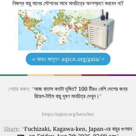
নিজস্ব বায়ু মানের স্টেশনের সাথে মানচিত্রে অংশগ্রহণ করবেন না?
এ আরও জানুন
> aqicn.org/gaia/ <
শেয়ার করুন: “
আজ বাতাস কতটা দূষিত? 100 টিরও বেশি দেশের জন্য
রিয়েল-টাইম বায়ু দূষণ মানচিত্র দেখুন।
”
https://aqicn.org/here/bn/
Share
: “
Fuchizaki, Kagawa-ken, Japan-এর বায়ুর গুণমান
ভাল
- on Friday, Aug 7th 2026, 07:00 am
”