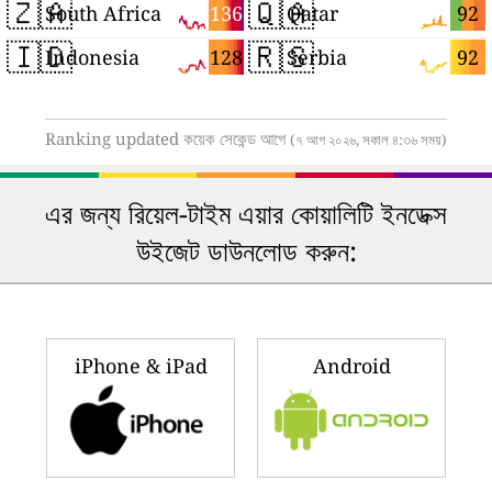
🇿🇦
🇶🇦
136
92
South Africa
Qatar
🇮🇩
🇷🇸
128
92
Indonesia
Serbia
Ranking updated কয়েক সেকেন্ড আগে
(৭ আগ ২০২৬, সকাল ৪:৩৬ সময়)
এর জন্য রিয়েল-টাইম এয়ার কোয়ালিটি ইনডেক্স
উইজেট ডাউনলোড করুন:
iPhone & iPad
Android