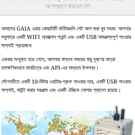
অংশগ্রহণ করবেন না?
আমাদের GAIA এয়ার কোয়ালিটি মনিটরগুলি সেট আপ করা খুব সহজ: আপনার
শুধুমাত্র একটি WIFI অ্যাক্সেস পয়েন্ট এবং একটি USB সামঞ্জস্যপূর্ণ পাওয়ার
সাপ্লাই প্রয়োজন৷
একবার সংযুক্ত হয়ে গেলে, আপনার বাস্তব সময়ের বায়ু দূষণের মাত্রা
তাৎক্ষণিকভাবে মানচিত্রে এবং API-এর মাধ্যমে উপলব্ধ।
স্টেশনটিতে একটি 10-মিটার ওয়াটার-প্রুফ পাওয়ার তার, একটি USB পাওয়ার
সাপ্লাই, মাউন্ট করার সরঞ্জাম এবং একটি ঐচ্ছিক সোলার প্যানেল রয়েছে।