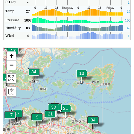
CO
-
2
AQI
Temp
27
24
Pressure
1007
1006
Humidity
83
49
Wind
4
1
+
−