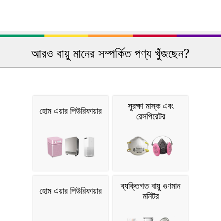
আরও বায়ু মানের সম্পর্কিত পণ্য খুঁজছেন?
সুরক্ষা মাস্ক এবং
হোম এয়ার পিউরিফায়ার
রেসপিরেটর
ব্যক্তিগত বায়ু গুণমান
হোম এয়ার পিউরিফায়ার
মনিটর