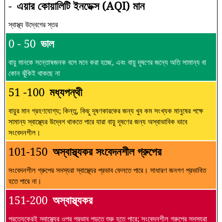
-
এয়ার কোয়ালিটি ইনডেক্স (AQI) মান
স্বাস্থ্য উদ্বেগের স্তর
0 - 50
ভাল
বায়ু মানকে সন্তোষজনক বলে মনে করা হচ্ছে, এবং বায়ু দূষণের জন্যে অতি সামান্য বা
কোন ঝুঁকিই থাকছে না
51 -100
মধ্যপন্থী
বায়ুর মান গ্রহণযোগ্য; কিন্তু, কিছু দূষণকারকের জন্য খুব কম সংখ্যক মানুষের পক্ষে
সামান্য স্বাস্থ্যের উদ্বেগ থাকতে পারে যারা বায়ু দূষণের জন্য অস্বাভাবিক ভাবে
সংবেদনশীল।
101-150
অস্বাস্থ্যকর সংবেদনশীল গ্রুপের
সংবেদনশীল গ্রুপের সদস্যরা স্বাস্থ্যের প্রভাব ফেলতে পারে। সাধারণ জনগণ প্রভাবিত
হতে পারে না।
151-200
অস্বাস্থ্যকর
প্রত্যেকেরই স্বাস্থ্যের ওপর প্রভাব পড়তে শুরু হতে পারে; সংবেদনশীল গ্রুপের সদস্যরা