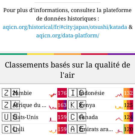
Pour plus d’informations, consultez la plateforme
de données historiques :
aqicn.org/historical/fr/#city:japan/otsushi/katada
&
aqicn.org/data-platform/
Classements basés sur la qualité de
l'air
🇿🇲
🇮🇩
176
132
Zambie
Indonésie
🇿🇦
🇰🇪
163
125
Afrique du Sud
Kenya
🇺🇸
🇨🇦
159
124
États-Unis
Canada
🇨🇱
🇦🇪
159
120
Chili
Émirats arabes unis