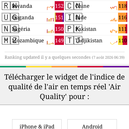
🇷🇼
🇨🇳
152
118
Rwanda
Chine
🇺🇬
🇮🇳
151
116
Ouganda
Inde
🇳🇬
🇵🇰
150
111
Nigéria
Pakistan
🇲🇿
🇹🇯
149
110
Mozambique
Tadjikistan
Ranking updated il y a quelques secondes
(7 août 2026 06:39)
Télécharger le widget de l'indice de
qualité de l'air en temps réel 'Air
Quality' pour :
iPhone & iPad
Android