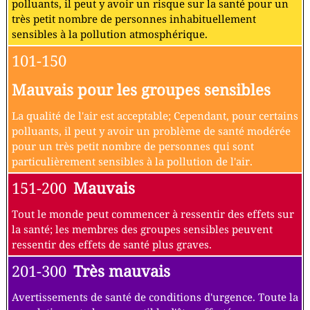
polluants, il peut y avoir un risque sur la santé pour un
très petit nombre de personnes inhabituellement
sensibles à la pollution atmosphérique.
101-150
Mauvais pour les groupes sensibles
La qualité de l'air est acceptable; Cependant, pour certains
polluants, il peut y avoir un problème de santé modérée
pour un très petit nombre de personnes qui sont
particulièrement sensibles à la pollution de l'air.
151-200
Mauvais
Tout le monde peut commencer à ressentir des effets sur
la santé; les membres des groupes sensibles peuvent
ressentir des effets de santé plus graves.
201-300
Très mauvais
Avertissements de santé de conditions d'urgence. Toute la