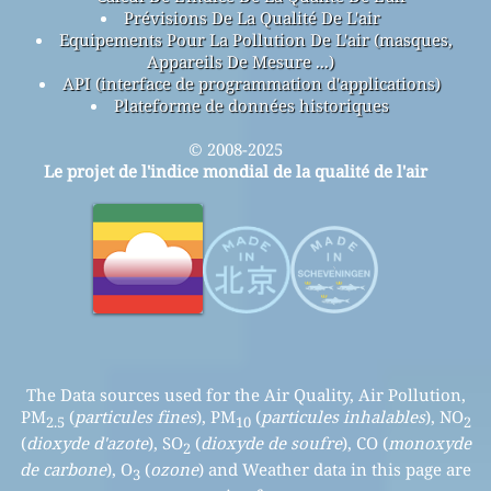
Prévisions De La Qualité De L'air
Equipements Pour La Pollution De L'air (masques,
Appareils De Mesure ...)
API (interface de programmation d'applications)
Plateforme de données historiques
© 2008-2025
Le projet de l'indice mondial de la qualité de l'air
The Data sources used for the Air Quality, Air Pollution,
PM
(
particules fines
), PM
(
particules inhalables
), NO
2.5
10
2
(
dioxyde d'azote
), SO
(
dioxyde de soufre
), CO (
monoxyde
2
de carbone
), O
(
ozone
) and Weather data in this page are
3