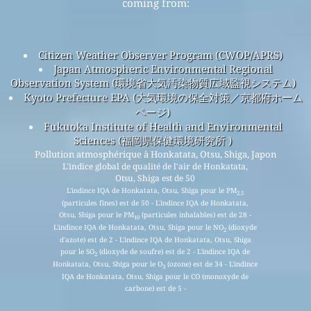
coming from:
Citizen Weather Observer Program (CWOP/APRS)
Japan Atmospheric Environmental Regional
Observation System (環境省大気汚染物質広域監視システム)
Kyoto Prefecture EPA (大気環境の保全対策／京都府ホーム
ページ)
Fukuoka Institute of Health and Environmental
Sciences (福岡県保健環境研究所 )
Pollution atmosphérique à Honkatata, Otsu, Shiga, Japon
L'indice global de qualité de l'air de Honkatata,
Otsu, Shiga est de 50
L'indince IQA de Honkatata, Otsu, Shiga pour le PM
2.5
(particules fines) est de 50 - L'indince IQA de Honkatata,
Otsu, Shiga pour le PM
(particules inhalables) est de 28 -
10
L'indince IQA de Honkatata, Otsu, Shiga pour le NO
(dioxyde
2
d'azote) est de 2 - L'indince IQA de Honkatata, Otsu, Shiga
pour le SO
(dioxyde de soufre) est de 2 - L'indince IQA de
2
Honkatata, Otsu, Shiga pour le O
(ozone) est de 34 - L'indince
3
IQA de Honkatata, Otsu, Shiga pour le CO (monoxyde de
carbone) est de 5 -