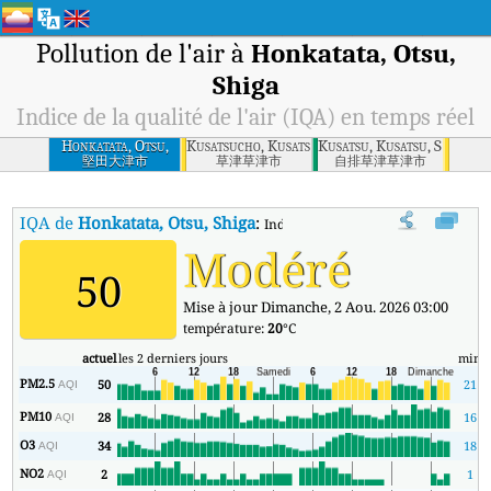
Pollution de l'air à
Honkatata, Otsu,
Shiga
Indice de la qualité de l'air (IQA) en temps réel
Honkatata, Otsu,
Kusatsucho, Kusatsu, Shiga
Kusatsu, Kusatsu, Shiga
Shiga
堅田大津市
草津草津市
自排草津草津市
IQA de
Honkatata, Otsu, Shiga
:
Indice de la qualité de l'air (IQA) à 
Modéré
50
Mise à jour Dimanche, 2 Aou. 2026 03:00
température:
20
°C
actuel
les 2 derniers jours
min
PM2.5
50
21
AQI
PM10
28
16
AQI
O3
34
18
AQI
NO2
2
1
AQI