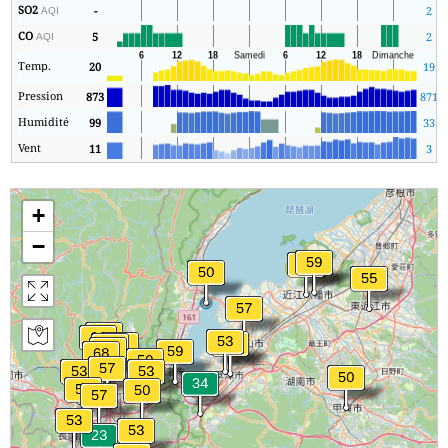
SO2
-
2
AQI
CO
5
2
AQI
Temp.
20
19
Pression
873
871
Humidité
99
33
Vent
11
3
+
−