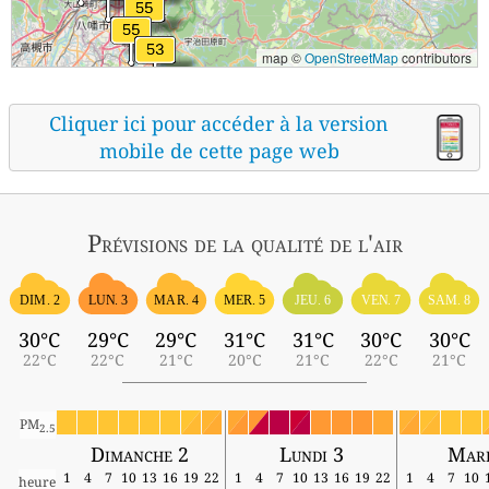
map ©
OpenStreetMap
contributors
Cliquer ici pour accéder à la version
mobile de cette page web
Prévisions
de la qualité de l'air
DIM. 2
LUN. 3
MAR. 4
MER. 5
JEU. 6
VEN. 7
SAM. 8
30°C
29°C
29°C
31°C
31°C
30°C
30°C
22°C
22°C
21°C
20°C
21°C
22°C
21°C
PM
2.5
Dimanche 2
Lundi 3
Mard
1
4
7
10
13
16
19
22
1
4
7
10
13
16
19
22
1
4
7
10
heure