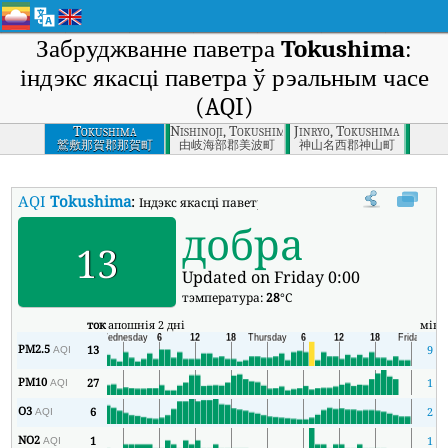
Забруджванне паветра
Tokushima
:
індэкс якасці паветра ў рэальным часе
(AQI)
Tokushima
Nishinoji, Tokushima
Jinryo, Tokushima
鷲敷那賀郡那賀町
由岐海部郡美波町
神山名西郡神山町
AQI
Tokushima
:
Індэкс якасці паветра Tokushima у рэальным часе (
добра
13
Updated on Friday 0:00
тэмпература:
28
°C
ток
апошнія 2 дні
мін
PM2.5
13
9
AQI
PM10
27
1
AQI
O3
6
2
AQI
NO2
1
1
AQI