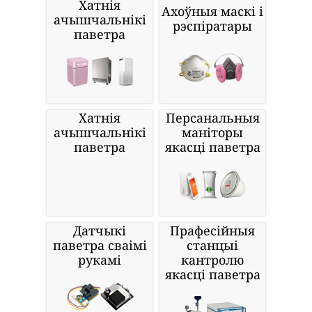
Хатнія
Ахоўныя маскі і
ачышчальнікі
рэспіратары
паветра
Хатнія
Персанальныя
ачышчальнікі
маніторы
паветра
якасці паветра
Датчыкі
Прафесійныя
паветра сваімі
станцыі
рукамі
кантролю
якасці паветра