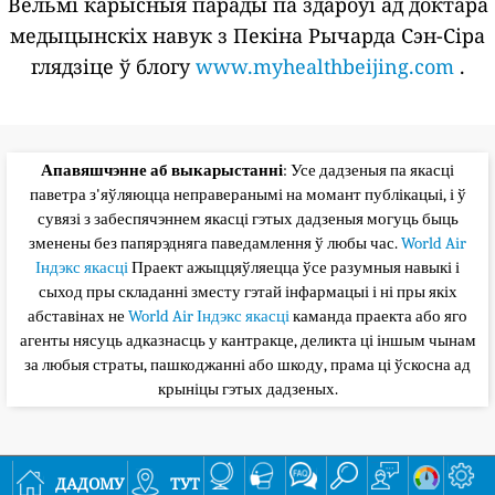
Вельмі карысныя парады па здароўі ад доктара
медыцынскіх навук з Пекіна Рычарда Сэн-Сіра
глядзіце ў блогу
www.myhealthbeijing.com
.
Апавяшчэнне аб выкарыстанні
: Усе дадзеныя па якасці
паветра з'яўляюцца неправеранымі на момант публікацыі, і ў
сувязі з забеспячэннем якасці гэтых дадзеныя могуць быць
зменены без папярэдняга паведамлення ў любы час.
World Air
Індэкс якасці
Праект ажыццяўляецца ўсе разумныя навыкі і
сыход пры складанні зместу гэтай інфармацыі і ні пры якіх
абставінах не
World Air Індэкс якасці
каманда праекта або яго
агенты нясуць адказнасць у кантракце, деликта ці іншым чынам
за любыя страты, пашкоджанні або шкоду, прама ці ўскосна ад
крыніцы гэтых дадзеных.
дадому
тут