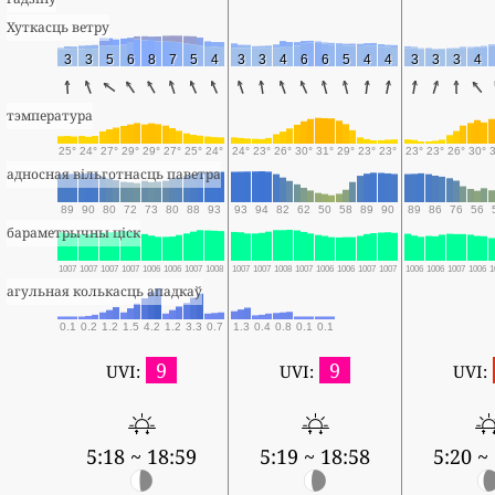
Хуткасць ветру
3
3
5
6
8
7
5
4
3
3
4
6
6
5
4
4
3
3
3
4
тэмпература
25°
24°
27°
29°
29°
27°
25°
24°
24°
23°
26°
30°
31°
29°
23°
23°
23°
23°
26°
30°
адносная вільготнасць паветра
89
90
80
72
73
80
88
93
93
94
82
62
50
58
89
90
89
86
76
56
бараметрычны ціск
1007
1007
1007
1007
1006
1006
1007
1008
1007
1007
1008
1007
1006
1006
1007
1007
1006
1006
1007
1006
1
агульная колькасць ападкаў
0.1
0.2
1.2
1.5
4.2
1.2
3.3
0.7
1.3
0.4
0.8
0.1
0.1
9
9
UVI:
UVI:
UVI:
5:18 ~ 18:59
5:19 ~ 18:58
5:20 ~