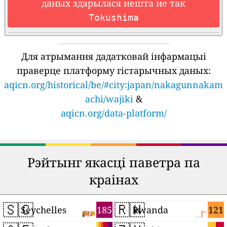
даных здарылася нешта не так
Tokushima
Для атрымання дадатковай інфармацыі
праверце платформу гістарычных даных:
aqicn.org/historical/be/#city:japan/nakagunnakam
achi/wajiki
&
aqicn.org/data-platform/
Рэйтынг якасці паветра па
краінах
🇸🇨
🇷🇼
185
121
Seychelles
Rwanda