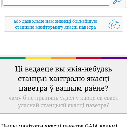
або дазвольце нам знайсці бліжэйшую
станцыю маніторынгу якасці паветра
Ці ведаеце вы якія-небудзь
станцыі кантролю якасці
паветра ў вашым раёне?
чаму б не прыняць удзел у карце са сваёй
уласнай станцыяй якасці паветра?
Нашы маніторы якасці паветра GAIA вельмі