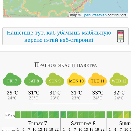
map ©
OpenStreetMap
contributors
Націсніце тут, каб убачыць мабільную
версію гэтай вэб-старонкі
Прагноз якасці паветра
FRI 7
SAT 8
SUN 9
MON 10
TUE 11
WED 12
29°C
31°C
31°C
31°C
33°C
32°C
24°C
23°C
23°C
23°C
24°C
24°C
PM
2.5
Friday 7
Saturday 8
Sund
1
4
7
10
13
16
19
22
1
4
7
10
13
16
19
22
1
4
7
10
гадзіну