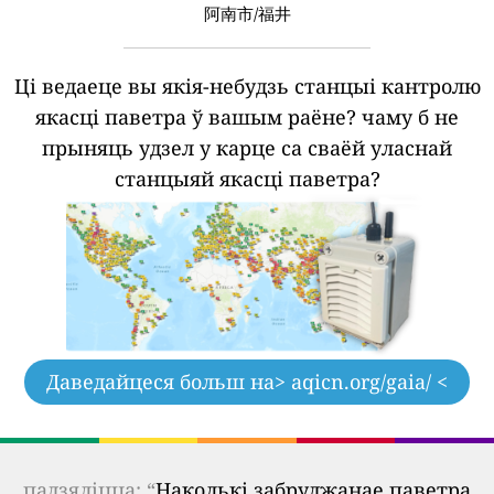
阿南市/福井
Ці ведаеце вы якія-небудзь станцыі кантролю
якасці паветра ў вашым раёне?
чаму б не
прыняць удзел у карце са сваёй уласнай
станцыяй якасці паветра?
Даведайцеся больш на
> aqicn.org/gaia/ <
падзяліцца: “
Наколькі забруджанае паветра