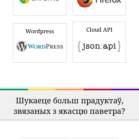
Cloud API
Wordpress
Шукаеце больш прадуктаў,
звязаных з якасцю паветра?