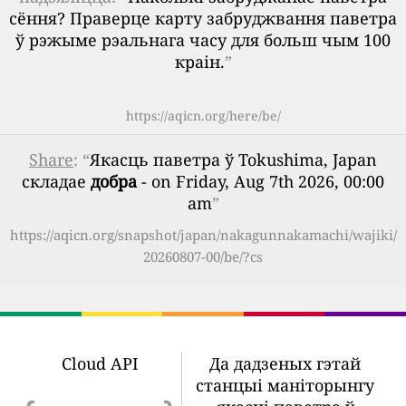
сёння? Праверце карту забруджвання паветра
ў рэжыме рэальнага часу для больш чым 100
краін.
”
https://aqicn.org/here/be/
Share
: “
Якасць паветра ў Tokushima, Japan
складае
добра
- on Friday, Aug 7th 2026, 00:00
am
”
https://aqicn.org/snapshot/japan/nakagunnakamachi/wajiki/
20260807-00/be/?cs
Cloud API
Да дадзеных гэтай
станцыі маніторынгу