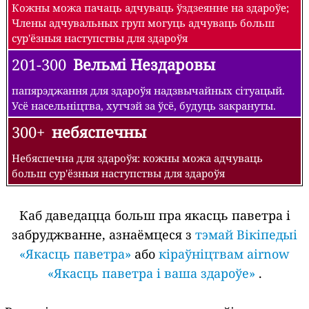
Кожны можа пачаць адчуваць ўздзеянне на здароўе;
Члены адчувальных груп могуць адчуваць больш
сур'ёзныя наступствы для здароўя
201-300
Вельмі Нездаровы
папярэджання для здароўя надзвычайных сітуацый.
Усё насельніцтва, хутчэй за ўсё, будуць закрануты.
300+
небяспечны
Небяспечна для здароўя: кожны можа адчуваць
больш сур'ёзныя наступствы для здароўя
Каб даведацца больш пра якасць паветра і
забруджванне, азнаёмцеся з
тэмай Вікіпедыі
«Якасць паветра»
або
кіраўніцтвам airnow
«Якасць паветра і ваша здароўе»
.