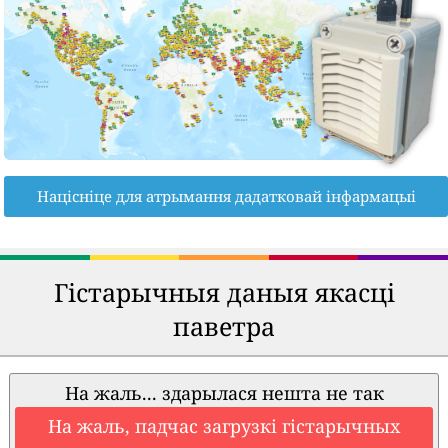
Націсніце для атрымання дадатковай інфармацыі
Гістарычныя даныя якасці
паветра
На жаль... здарылася нешта не так
На жаль, падчас загрузкі гістарычных