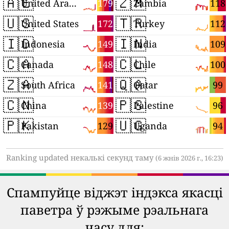
🇦🇪
🇿🇲
179
118
United Arab Emirates
Zambia
🇺🇸
🇹🇷
172
112
United States
Turkey
🇮🇩
🇮🇳
149
109
Indonesia
India
🇨🇦
🇨🇱
148
100
Canada
Chile
🇿🇦
🇶🇦
141
99
South Africa
Qatar
🇨🇳
🇵🇸
139
96
China
Palestine
🇵🇰
🇺🇬
129
94
Pakistan
Uganda
Ranking updated некалькі секунд таму
(6 жнів 2026 г., 16:23)
Спампуйце віджэт індэкса якасці
паветра ў рэжыме рэальнага
часу для: