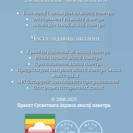
База ведаў і артыкулы па якасці паветра
Эксперымент па якасці паветра
Аналіз датчыкаў якасці паветра
Часта задаюць пытанні
Крыніца дадзеных аб якасці паветра
Разлік індэкса якасці паветра
Прагназаванне якасці паветра
Прадукты для кантролю якасці паветра (маскі,
маніторы…)
API (інтэрфейс прыкладнога праграмавання)
Платформа гістарычных даных
© 2008-2025
Праект Сусветнага індэкса якасці паветра