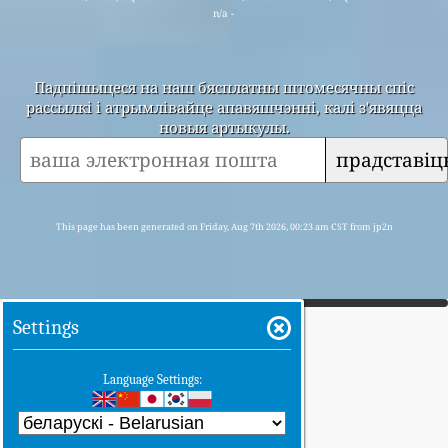
n/a -
Падпішыцеся на наш бясплатны штомесячны спіс
рассылкі і атрымлівайце апавяшчэнні, калі з'явяцца
новыя артыкулы.
прадставіц
This page has been generated on Friday, Aug 7th 2026, 00:23 am CST from jp2n
Settings
Language Settings: