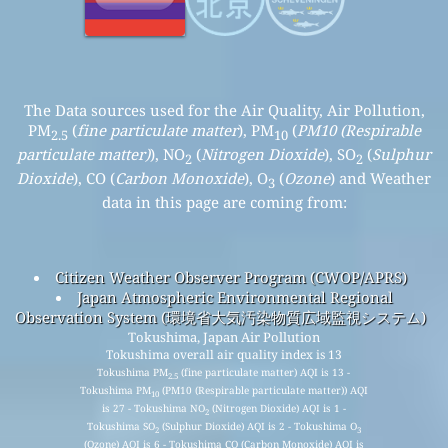
The Data sources used for the Air Quality, Air Pollution,
PM
(
fine particulate matter
), PM
(
PM10 (Respirable
2.5
10
particulate matter)
), NO
(
Nitrogen Dioxide
), SO
(
Sulphur
2
2
Dioxide
), CO (
Carbon Monoxide
), O
(
Ozone
) and Weather
3
data in this page are coming from:
Citizen Weather Observer Program (CWOP/APRS)
Japan Atmospheric Environmental Regional
Observation System (環境省大気汚染物質広域監視システム)
Tokushima, Japan Air Pollution
Tokushima overall air quality index is 13
Tokushima PM
(fine particulate matter) AQI is 13 -
2.5
Tokushima PM
(PM10 (Respirable particulate matter)) AQI
10
is 27 - Tokushima NO
(Nitrogen Dioxide) AQI is 1 -
2
Tokushima SO
(Sulphur Dioxide) AQI is 2 - Tokushima O
2
3
(Ozone) AQI is 6 - Tokushima CO (Carbon Monoxide) AQI is