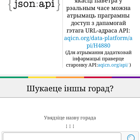
якасці паветра ў
рэальным часе можна
атрымаць праграмны
доступ з дапамогай
гэтага URL-адраса API:
aqicn.org/data-platform/a
pi/H4880
(
Для атрымання дадатковай
інфармацыі праверце
старонку API:
aqicn.org/api/
)
Шукаеце іншы горад?
Увядзіце назву горада
↓ ↓ ↓