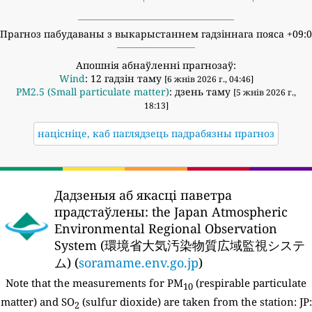
Прагноз пабудаваны з выкарыстаннем гадзіннага пояса +09:
Апошнія абнаўленні прагнозаў:
Wind
: 12 гадзін таму
[6 жнів 2026 г., 04:46]
PM2.5 (Small particulate matter)
: дзень таму
[5 жнів 2026 г.,
18:13]
націсніце, каб паглядзець падрабязны прагноз
Дадзеныя аб якасці паветра
прадстаўлены:
the Japan Atmospheric
Environmental Regional Observation
System (環境省大気汚染物質広域監視システ
ム) (
soramame.env.go.jp
)
Note that the measurements for PM
(respirable particulate
10
matter) and SO
(sulfur dioxide) are taken from the station:
JP:
2