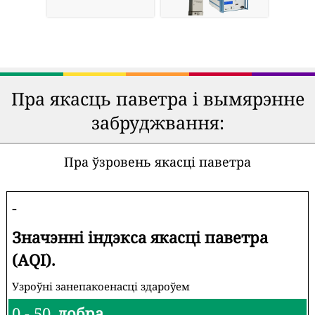
Пра якасць паветра і вымярэнне
забруджвання:
Пра ўзровень якасці паветра
-
Значэнні індэкса якасці паветра
(AQI).
Узроўні занепакоенасці здароўем
0 - 50
добра