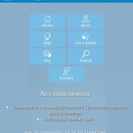
Home
Here
Map
Get a mask!
Faq
Search
Contact
Аб гэтым праекце
Звяжыцеся з камандай праекта Сусветнага індэкса
якасці паветра
Набор для прэсы і СМІ
даследаванне якасці паветра