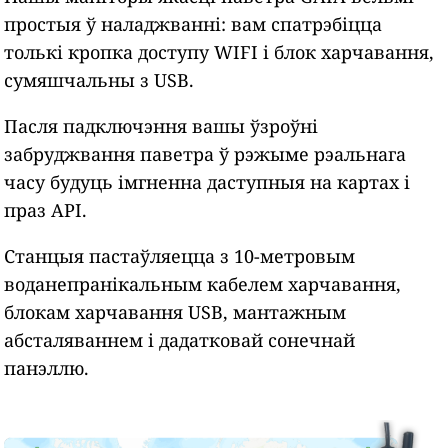
простыя ў наладжванні: вам спатрэбіцца
толькі кропка доступу WIFI і блок харчавання,
сумяшчальны з USB.
Пасля падключэння вашы ўзроўні
забруджвання паветра ў рэжыме рэальнага
часу будуць імгненна даступныя на картах і
праз API.
Станцыя пастаўляецца з 10-метровым
воданепранікальным кабелем харчавання,
блокам харчавання USB, мантажным
абсталяваннем і дадатковай сонечнай
панэллю.