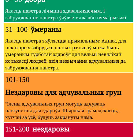
Якасць паветра лічыцца здавальняючым, і
забруджванне паветра ўяўляе мала або няма рызыкі
51 -100
ўмераны
Якасць паветра з'яўляецца прымальным; Аднак, для
некаторых забруджвальных рэчываў можа быць
умераным турботай здароўя для вельмі невялікай
колькасці людзей, якія незвычайна адчувальныя да
забруджвання паветра.
101-150
Нездаровы для адчувальных груп
Члены адчувальных груп могуць адчуваць
наступствы для здароўя. Шырокая грамадскасць,
хутчэй за ўсё, будуць закрануты няма.
151-200
нездаровы