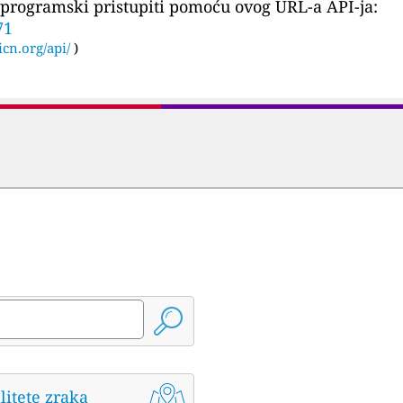
programski pristupiti pomoću ovog URL-a API-ja:
71
icn.org/api/
)
litete zraka