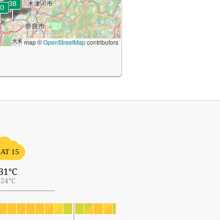
map ©
OpenStreetMap
contributors
SAT 15
31°C
24°C