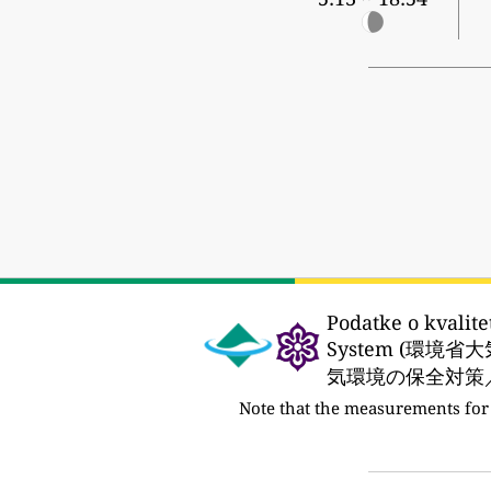
Podatke o kvalite
System (環境
気環境の保全対策／
Note that the measurements for