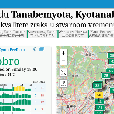
adu
Tanabemyota, Kyotanab
 kvalitete zraka u stvarnom vremen
refecture
de, Kyoto Prefecture
Shimokoma, Kyoto Prefecture
Wanikoen, Hirakata, Osaka Prefectu
Kyoto Prefectu
井手綴喜郡井手町
精華相楽郡精華町
王仁公園枚方市
久御山久世郡久御
yoto Prefecture
:
Tanabemyota, Kyotanabe, Kyoto Prefecture Indeks kvalit
+
obro
−
ed on Sunday 18:00
tura:
31
°C
min
max
9
61
7
18
5
42
1
6