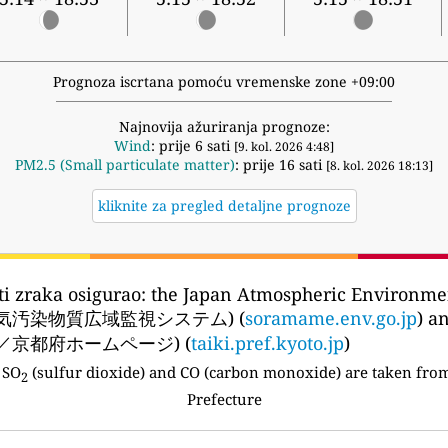
Prognoza iscrtana pomoću vremenske zone +09:00
Najnovija ažuriranja prognoze:
Wind
: prije 6 sati
[9. kol. 2026 4:48]
PM2.5 (Small particulate matter)
: prije 16 sati
[8. kol. 2026 18:13]
kliknite za pregled detaljne prognoze
ti zraka osigurao:
the Japan Atmospheric Environmen
省大気汚染物質広域監視システム) (
soramame.env.go.jp
) a
京都府ホームページ) (
taiki.pref.kyoto.jp
)
 SO
(sulfur dioxide) and CO (carbon monoxide) are taken from 
2
Prefecture