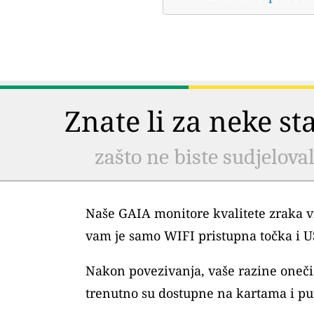
Znate li za neke s
zašto ne biste sudjelova
Naše GAIA monitore kvalitete zraka vr
vam je samo WIFI pristupna točka i 
Nakon povezivanja, vaše razine oneč
trenutno su dostupne na kartama i pu