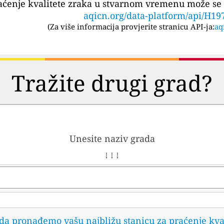
aćenje kvalitete zraka u stvarnom vremenu može se 
aqicn.org/data-platform/api/H19
(
Za više informacija provjerite stranicu API-ja:
aq
Tražite drugi grad?
Unesite naziv grada
↓ ↓ ↓
 da pronađemo vašu najbližu stanicu za praćenje kva