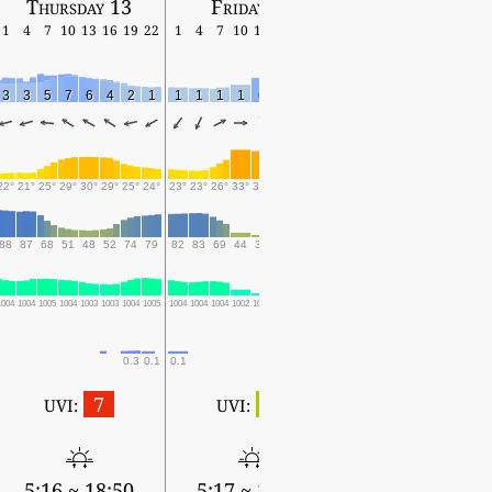
Thursday 13
Friday 14
Saturday 15
1
4
7
10
13
16
19
22
1
4
7
10
13
16
19
22
1
4
7
10
13
16
19
3
3
5
7
6
4
2
1
1
1
1
1
6
4
2
2
1
0
1
1
2
2
1
22°
21°
25°
29°
30°
29°
25°
24°
23°
23°
26°
33°
33°
28°
26°
24°
24°
24°
29°
31°
30°
29°
26°
88
87
68
51
48
52
74
79
82
83
69
44
39
60
76
80
81
79
62
53
58
62
76
1004
1004
1005
1004
1003
1003
1004
1005
1004
1004
1004
1002
1001
1002
1003
1003
1002
1003
1003
1002
1001
1001
1003
0.3
0.1
0.1
0.1
0.5
1.3
1.7
7
2
UVI:
UVI:
5:18 ~ 18:47
5:16 ~ 18:50
5:17 ~ 18:48