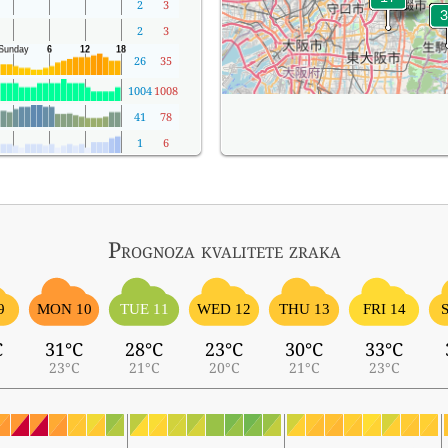
2
3
2
3
26
35
1004
1008
41
78
1
6
Prognoza kvalitete zraka
9
MON 10
TUE 11
WED 12
THU 13
FRI 14
C
31°C
28°C
23°C
30°C
33°C
23°C
21°C
20°C
21°C
23°C