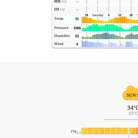
SO2
-
AQI
CO
-
AQI
Temp
31
Pressure
1006
Humidity
62
Wind
4
SUN 
34°
25°C
PM
2.5