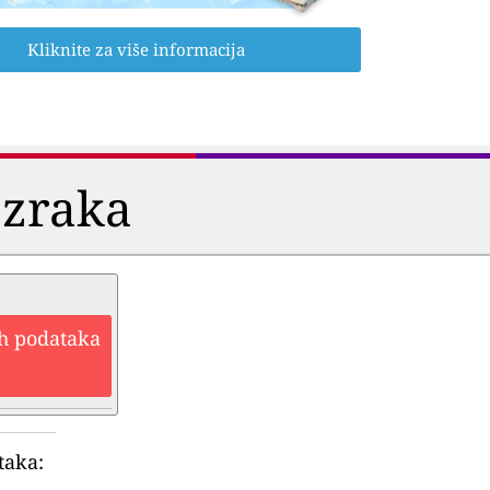
Kliknite za više informacija
 zraka
ih podataka
taka: