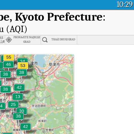
10:29
e, Kyoto Prefecture
:
u (AQI)
re
re
PRONAđITE NAJBLIžI
TRAžI DRUGI GRAD
山町
GRAD
ete zraka (AQI) u stvarnom vremenu.