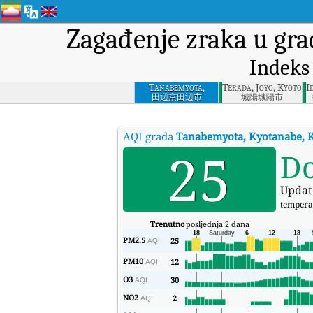
Zagađenje zraka u gr
Indeks
Tanabemyota,
Terada, Joyo, Kyoto P
I
Kyotanabe, Kyoto
田辺京田辺市
城陽城陽市
Prefecture
AQI grada
Tanabemyota, Kyotanabe, K
25
D
Updat
tempera
Trenutno
posljednja 2 dana
PM2.5
25
AQI
PM10
12
AQI
O3
30
AQI
NO2
2
AQI