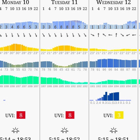
Monday 10
Tuesday 11
Wednesday 12
4
7
10
13
16
19
22
1
4
7
10
13
16
19
22
1
4
7
10
13
16
19
22
2
3
4
6
6
5
3
3
3
6
8
8
8
5
2
1
1
2
1
1
1
3
4
4°
26°
30°
30°
28°
25°
23°
22°
21°
25°
28°
28°
26°
24°
23°
23°
21°
21°
20°
21°
22°
22°
22°
84
73
56
55
63
70
74
78
78
56
45
43
61
71
78
78
91
96
96
94
88
87
88
008
1008
1008
1007
1007
1008
1007
1007
1006
1006
1005
1003
1002
1002
1002
1001
1002
1003
1004
1004
1003
1004
1005
0.1
2.4
9.3
11.9
13.8
0.1
0.1
8
8
3
UVI:
UVI:
UVI:
5:14 ~ 18:53
5:15 ~ 18:52
5:15 ~ 18:51