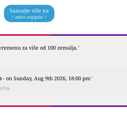
Saznajte više na
> aqicn.org/gaia/ <
vremenu za više od 100 zemalja.
”
o
- on Sunday, Aug 9th 2026, 18:00 pm
”
r/?cs