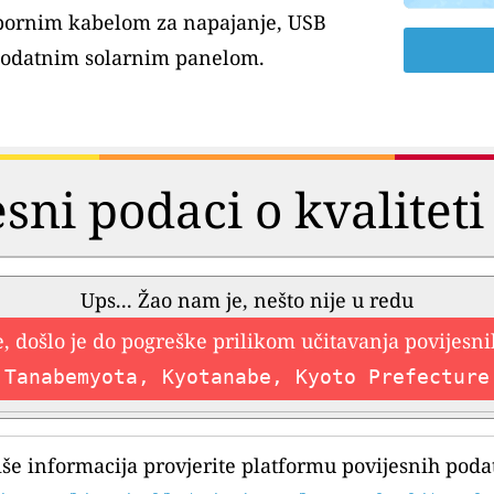
tpornim kabelom za napajanje, USB
dodatnim solarnim panelom.
esni podaci o kvaliteti
Ups... Žao nam je, nešto nije u redu
, došlo je do pogreške prilikom učitavanja povijesn
Tanabemyota, Kyotanabe, Kyoto Prefecture
iše informacija provjerite platformu povijesnih poda