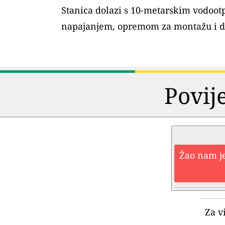
Stanica dolazi s 10-metarskim vodoo
napajanjem, opremom za montažu i 
Povij
Žao nam je
Za v