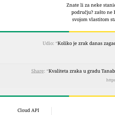
Znate li za neke stani
području?
zašto ne 
svojom vlastitom st
Udio: “
Koliko je zrak danas zaga
Share
: “
Kvaliteta zraka u gradu Tanab
http
Cloud API