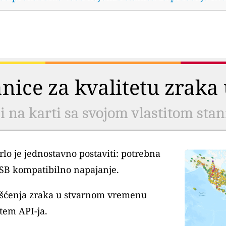
tanice za kvalitetu zrak
li na karti sa svojom vlastitom sta
lo je jednostavno postaviti: potrebna
USB kompatibilno napajanje.
išćenja zraka u stvarnom vremenu
tem API-ja.