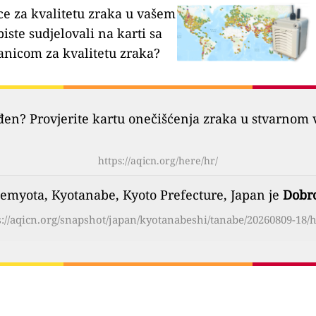
ce za kvalitetu zraka u vašem
biste sudjelovali na karti sa
anicom za kvalitetu zraka?
đen? Provjerite kartu onečišćenja zraka u stvarnom 
https://aqicn.org/here/hr/
emyota, Kyotanabe, Kyoto Prefecture, Japan je
Dobr
s://aqicn.org/snapshot/japan/kyotanabeshi/tanabe/20260809-18/h