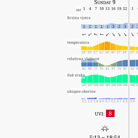
Sunday 9
1
4
7
10
13
16
19
22
1
sat
Brzina vjetra
1
1
1
1
1
3
2
3
2
temperatura
26°
25°
27°
31°
34°
30°
27°
26°
25°
2
relativna vlažnost
81
89
77
52
41
57
74
82
82
tlak zraka
1007
1007
1008
1007
1006
1006
1008
1008
1008
1
ukupne oborine
0.1
1.2
1.9
0.2
0.7
0.1
0.7
0.5
0.6
8
UVI:
5:13 ~ 18:54