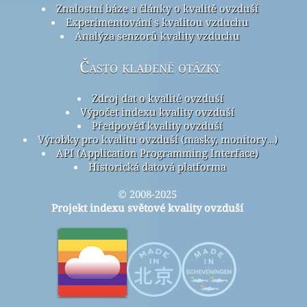
Znalostní báze a články o kvalitě ovzduší
Experimentování s kvalitou vzduchu
Analýza senzorů kvality vzduchu
Často kladené otázky
Zdroj dat o kvalitě ovzduší
Výpočet indexu kvality ovzduší
Předpověď kvality ovzduší
Výrobky pro kvalitu ovzduší (masky, monitory…)
API (Application Programming Interface)
Historická datová platforma
© 2008-2025
Projekt indexu světové kvality ovzduší