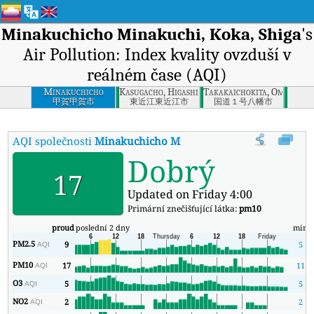
Minakuchicho Minakuchi, Koka, Shiga
's
Air Pollution: Index kvality ovzduší v
reálném čase (AQI)
Minakuchicho
Kasugacho, Higashiomi, Shiga
Takakaichokita, Omihachi
Minakuchi, Koka,
甲賀甲賀市
東近江東近江市
国道１号八幡市
Shiga
AQI společnosti
Minakuchicho Minakuchi, Koka, Shiga
:
Inde
Dobrý
17
Updated on Friday 4:00
Primární znečišťující látka:
pm10
proud
poslední 2 dny
min
PM2.5
9
5
AQI
PM10
17
11
AQI
O3
5
5
AQI
NO2
2
2
AQI