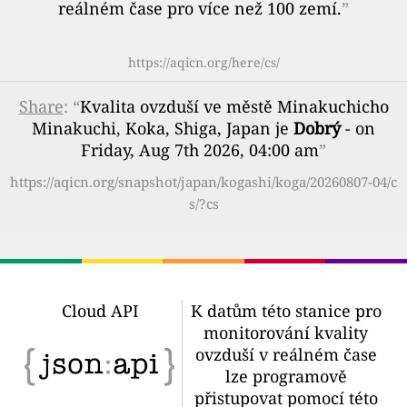
reálném čase pro více než 100 zemí.
”
https://aqicn.org/here/cs/
Share
: “
Kvalita ovzduší ve městě Minakuchicho
Minakuchi, Koka, Shiga, Japan je
Dobrý
- on
Friday, Aug 7th 2026, 04:00 am
”
https://aqicn.org/snapshot/japan/kogashi/koga/20260807-04/c
s/?cs
Cloud API
K datům této stanice pro
monitorování kvality
ovzduší v reálném čase
lze programově
přistupovat pomocí této