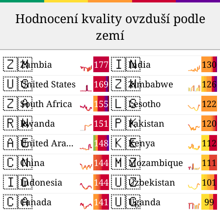
Hodnocení kvality ovzduší podle
zemí
🇿🇲
🇮🇳
177
130
Zambia
India
🇺🇸
🇿🇼
169
126
United States
Zimbabwe
🇿🇦
🇱🇸
155
122
South Africa
Lesotho
🇷🇼
🇵🇰
151
120
Rwanda
Pakistan
🇦🇪
🇰🇪
148
112
United Arab Emirates
Kenya
🇨🇳
🇲🇿
144
111
China
Mozambique
🇮🇩
🇺🇿
144
101
Indonesia
Uzbekistan
🇨🇦
🇺🇬
141
99
Canada
Uganda