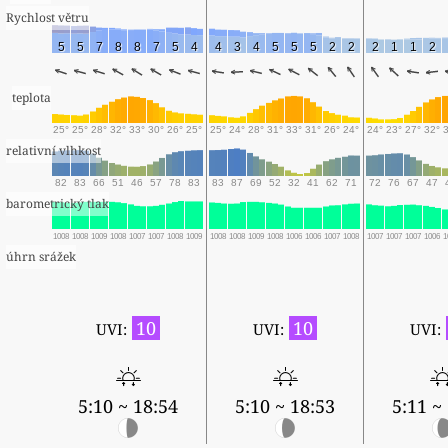
Rychlost větru
5
5
7
8
8
7
5
4
4
3
4
5
5
5
2
2
2
1
1
2
teplota
25°
25°
28°
32°
33°
30°
26°
25°
25°
24°
28°
31°
33°
31°
26°
24°
24°
23°
27°
32°
relativní vlhkost
82
83
66
51
46
57
78
83
83
87
69
52
32
41
62
71
72
76
67
47
barometrický tlak
1008
1008
1009
1008
1007
1007
1008
1009
1008
1008
1009
1008
1006
1006
1007
1008
1007
1007
1007
1006
1
úhrn srážek
10
10
UVI:
UVI:
UVI:
5:10 ~ 18:54
5:10 ~ 18:53
5:11 ~