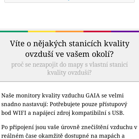
Víte o nějakých stanicích kvality
ovzduší ve vašem okolí?
proč se nezapojit do mapy s vlastní stanicí
kvality ovzduší?
Naše monitory kvality vzduchu GAIA se velmi
snadno nastavují: Potřebujete pouze přístupový
bod WIFI a napájecí zdroj kompatibilní s USB.
Po připojení jsou vaše úrovně znečištění vzduchu v
reálném čase okamžitě dostupné na mapách a