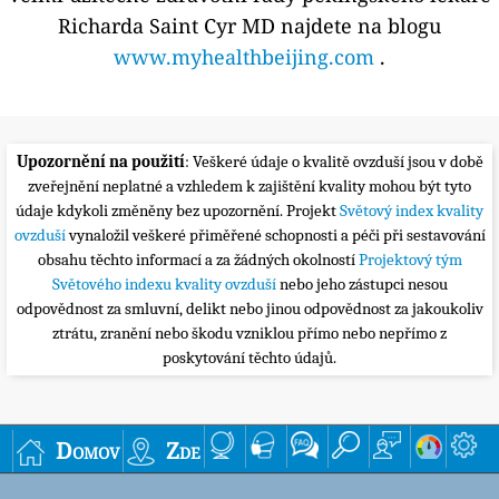
Richarda Saint Cyr MD najdete na blogu
www.myhealthbeijing.com
.
Upozornění na použití
: Veškeré údaje o kvalitě ovzduší jsou v době
zveřejnění neplatné a vzhledem k zajištění kvality mohou být tyto
údaje kdykoli změněny bez upozornění. Projekt
Světový index kvality
ovzduší
vynaložil veškeré přiměřené schopnosti a péči při sestavování
obsahu těchto informací a za žádných okolností
Projektový tým
Světového indexu kvality ovzduší
nebo jeho zástupci nesou
odpovědnost za smluvní, delikt nebo jinou odpovědnost za jakoukoliv
ztrátu, zranění nebo škodu vzniklou přímo nebo nepřímo z
poskytování těchto údajů.
Domov
Zde