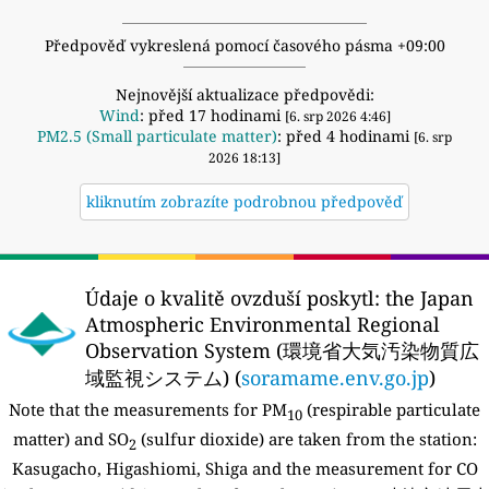
Předpověď vykreslená pomocí časového pásma +09:00
Nejnovější aktualizace předpovědi:
Wind
: před 17 hodinami
[6. srp 2026 4:46]
PM2.5 (Small particulate matter)
: před 4 hodinami
[6. srp
2026 18:13]
kliknutím zobrazíte podrobnou předpověď
Údaje o kvalitě ovzduší poskytl:
the Japan
Atmospheric Environmental Regional
Observation System (環境省大気汚染物質広
域監視システム) (
soramame.env.go.jp
)
Note that the measurements for PM
(respirable particulate
10
matter) and SO
(sulfur dioxide) are taken from the station:
2
Kasugacho, Higashiomi, Shiga and the measurement for CO