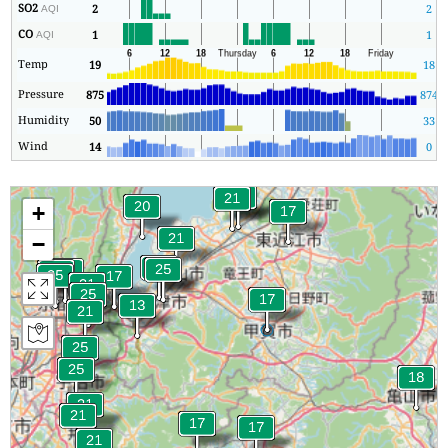
SO2
2
2
AQI
CO
1
1
AQI
Temp
19
18
Pressure
875
874
Humidity
50
33
Wind
14
0
+
−