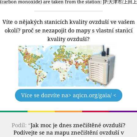
(carbon monoxide) are taken from the station: JP:大津市/上田上
Víte o nějakých stanicích kvality ovzduší ve vašem
okolí?
proč se nezapojit do mapy s vlastní stanicí
kvality ovzduší?
Více se dozvíte na
> aqicn.org/gaia/ <
Podíl: “
Jak moc je dnes znečištěné ovzduší?
Podívejte se na mapu znečištění ovzduší v