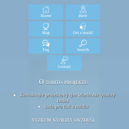
Home
Here
Map
Get a mask!
Faq
Search
Contact
O tomto projektu
Kontaktujte projektový tým World Air Quality
Index
Sada pro tisk a média
výzkum kvality ovzduší