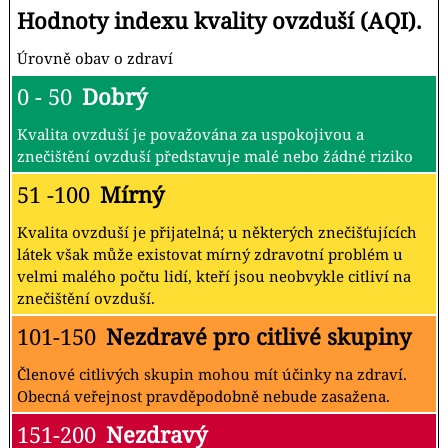
Hodnoty indexu kvality ovzduší (AQI).
Úrovně obav o zdraví
0 - 50
Dobrý
Kvalita ovzduší je považována za uspokojivou a
znečištění ovzduší představuje malé nebo žádné riziko
51 -100
Mírný
Kvalita ovzduší je přijatelná; u některých znečišťujících
látek však může existovat mírný zdravotní problém u
velmi malého počtu lidí, kteří jsou neobvykle citliví na
znečištění ovzduší.
101-150
Nezdravé pro citlivé skupiny
Členové citlivých skupin mohou mít účinky na zdraví.
Obecná veřejnost pravděpodobně nebude zasažena.
151-200
Nezdravý