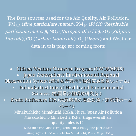
The Data sources used for the Air Quality, Air Pollution,
PM
(
fine particulate matter
), PM
(
PM10 (Respirable
2.5
10
particulate matter)
), NO
(
Nitrogen Dioxide
), SO
(
Sulphur
2
2
Dioxide
), CO (
Carbon Monoxide
), O
(
Ozone
) and Weather
3
data in this page are coming from:
Citizen Weather Observer Program (CWOP/APRS)
Japan Atmospheric Environmental Regional
Observation System (環境省大気汚染物質広域監視システム)
Fukuoka Institute of Health and Environmental
Sciences (福岡県保健環境研究所 )
Kyoto Prefecture EPA (大気環境の保全対策／京都府ホーム
ページ)
Minakuchicho Minakuchi, Koka, Shiga, Japan Air Pollution
Minakuchicho Minakuchi, Koka, Shiga overall air
quality index is 17
Minakuchicho Minakuchi, Koka, Shiga PM
(fine particulate
2.5
matter) AQI is 9 - Minakuchicho Minakuchi, Koka, Shiga PM
10