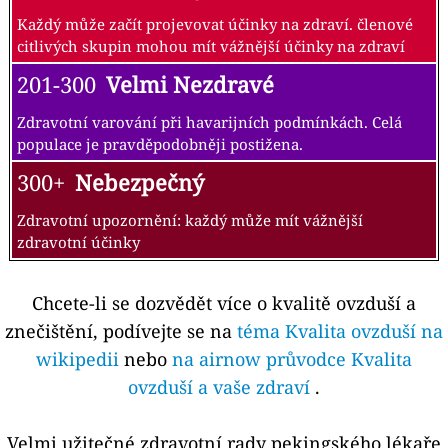
Každý může začít projevovat účinky na zdraví. členové
citlivých skupin mohou mít vážnější účinky na zdraví
201-300
Velmi Nezdravé
Zdravotní varování při havarijních podmínkách. Celá
populace je pravděpodobněji postižena.
300+
Nebezpečný
Zdravotní upozornění: každý může mít vážnější
zdravotní účinky
Chcete-li se dozvědět více o kvalitě ovzduší a
znečištění, podívejte se na
téma Kvalita ovzduší na
wikipedii
nebo
na airnow průvodce Kvalita
ovzduší a vaše zdraví
.
Velmi užitečné zdravotní rady pekingského lékaře